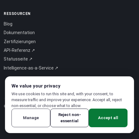
RESSOURCEN
Blog
Dokumentation
Zertifizierungen
API-Referenz ↗
Statusseite ↗
Intelligence-as-a-Service ↗
We value your privacy
We use cookies to run this site and, with your consent, to
measure traffic and improve your experience. Accept all, reject
non-essential, or choose what to allow.
© 2026 CloudSigma Holding AG.
Alle Rechte vorbehalten
.
Reject non-
Manage
Accept all
essential
Datenschutzerklärung
·
Nutzungsbedingungen