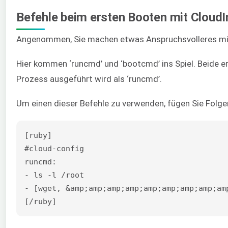
Befehle beim ersten Booten mit CloudI
Angenommen, Sie machen etwas Anspruchsvolleres mit I
Hier kommen ‘runcmd’ und ‘bootcmd’ ins Spiel. Beide e
Prozess ausgeführt wird als ‘runcmd’.
Um einen dieser Befehle zu verwenden, fügen Sie Folge
[ruby]

#cloud-config

runcmd:

- ls -l /root

- [wget, &amp;amp;amp;amp;amp;amp;amp;amp;am
[/ruby]