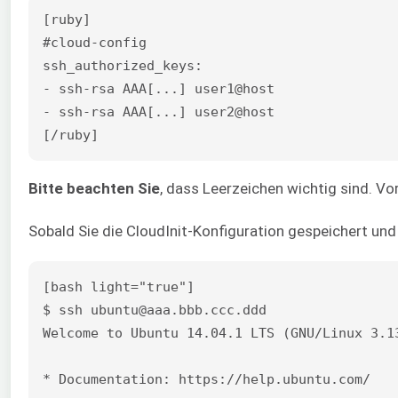
[ruby]

#cloud-config

ssh_authorized_keys:

- ssh-rsa AAA[...] user1@host

- ssh-rsa AAA[...] user2@host

[/ruby]
Bitte beachten Sie
, dass Leerzeichen wichtig sind. Vo
Sobald Sie die CloudInit-Konfiguration gespeichert und
[bash light="true"]

$ ssh ubuntu@aaa.bbb.ccc.ddd

Welcome to Ubuntu 14.04.1 LTS (GNU/Linux 3.13
* Documentation: https://help.ubuntu.com/
