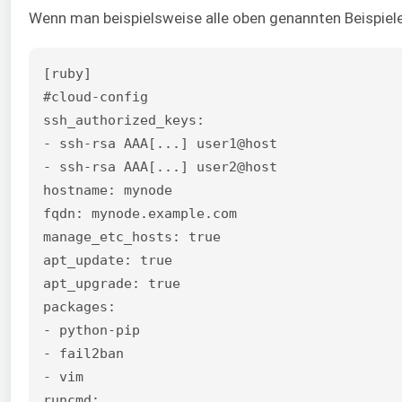
Wenn man beispielsweise alle oben genannten Beispiele 
[ruby]

#cloud-config

ssh_authorized_keys:

- ssh-rsa AAA[...] user1@host

- ssh-rsa AAA[...] user2@host

hostname: mynode

fqdn: mynode.example.com

manage_etc_hosts: true

apt_update: true

apt_upgrade: true

packages:

- python-pip

- fail2ban

- vim

runcmd:
