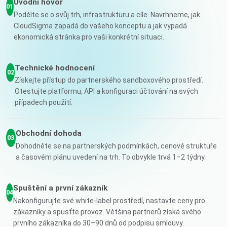
Úvodní hovor
01
Podělte se o svůj trh, infrastrukturu a cíle. Navrhneme, jak
CloudSigma zapadá do vašeho konceptu a jak vypadá
ekonomická stránka pro vaši konkrétní situaci.
Technické hodnocení
02
Získejte přístup do partnerského sandboxového prostředí.
Otestujte platformu, API a konfiguraci účtování na svých
případech použití.
Obchodní dohoda
03
Dohodněte se na partnerských podmínkách, cenové struktuře
a časovém plánu uvedení na trh. To obvykle trvá 1–2 týdny.
Spuštění a první zákazník
04
Nakonfigurujte své white-label prostředí, nastavte ceny pro
zákazníky a spusťte provoz. Většina partnerů získá svého
prvního zákazníka do 30–90 dnů od podpisu smlouvy.