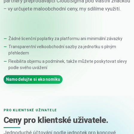
partnery přeprodávající CloudSigma pod vlastní značkou
– vy určujete maloobchodní ceny, my sdílíme využití.
Žádné licenční poplatky za platformu ani minimální závazky
Transparentní velkoobchodní sazby za jednotku s plným
přehledem
Flexibilita objemu a podmínek, takže můžete poskytovat slevy
podle svého uvážení
Namodelujte si ekonomiku
PRO KLIENTSKÉ UŽIVATELE
Ceny pro klientské uživatele.
Jednoduché účtování podle jednotek pro koncové