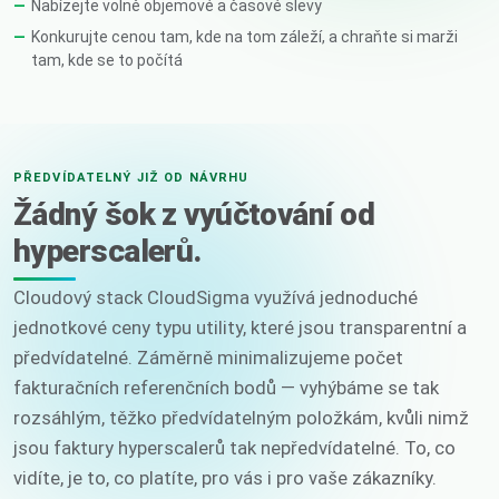
Nabízejte volně objemové a časové slevy
Konkurujte cenou tam, kde na tom záleží, a chraňte si marži
tam, kde se to počítá
PŘEDVÍDATELNÝ JIŽ OD NÁVRHU
Žádný šok z vyúčtování od
hyperscalerů.
Cloudový stack CloudSigma využívá jednoduché
jednotkové ceny typu utility, které jsou transparentní a
předvídatelné. Záměrně minimalizujeme počet
fakturačních referenčních bodů — vyhýbáme se tak
rozsáhlým, těžko předvídatelným položkám, kvůli nimž
jsou faktury hyperscalerů tak nepředvídatelné. To, co
vidíte, je to, co platíte, pro vás i pro vaše zákazníky.