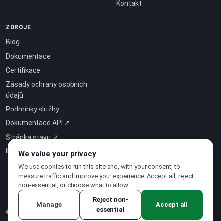
Kontakt
ZDROJE
Blog
Dokumentace
Certifikace
Zásady ochrany osobních
údajů
Podmínky služby
Dokumentace API ↗
Stránka stavu ↗
Inteligence jako služba ↗
We value your privacy
We use cookies to run this site and, with your consent, to
measure traffic and improve your experience. Accept all, reject
non-essential, or choose what to allow.
Reject non-
Manage
Accept all
essential
© 2026 CloudSigma Holding AG.
Všechna práva vyhrazena
.