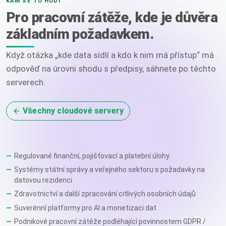
KAM SE TO HODÍ
Pro pracovní zátěže, kde je důvěra
základním požadavkem.
Když otázka „kde data sídlí a kdo k nim má přístup“ má
odpověď na úrovni shodu s předpisy, sáhnete po těchto
serverech.
Všechny cloudové servery
Regulované finanční, pojišťovací a platební úlohy
Systémy státní správy a veřejného sektoru s požadavky na
datovou rezidenci
Zdravotnictví a další zpracování citlivých osobních údajů
Suverénní platformy pro AI a monetizaci dat
Podnikové pracovní zátěže podléhající povinnostem GDPR /