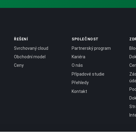
ŘEŠENÍ
SPOLEČNOST
ZD
Svrchovaný cloud
Partnerský program
Blo
Obchodní model
Kariéra
Do
Ceny
O nás
Cer
Případové studie
Zás
úda
Přehledy
Pod
Kontakt
Do
Str
Int