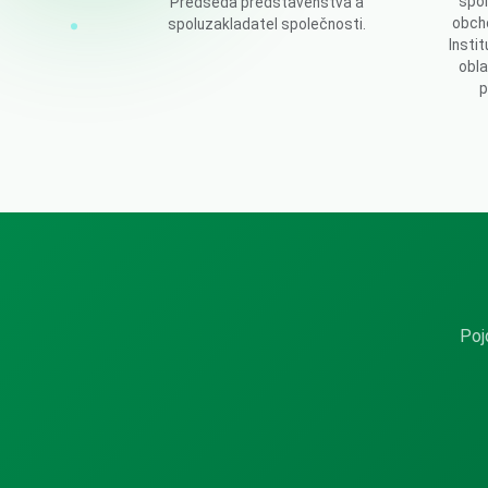
spo
Předseda představenstva a
obch
spoluzakladatel společnosti.
Insti
obla
p
Poj