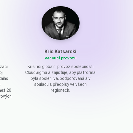
Kris Katsarski
Vedoucí provozu
zaci
Kris řídí globální provoz společnosti
oj
CloudSigma a zajišťuje, aby platforma
tního
byla spolehlivá, podporovaná a v
a
souladu s předpisy ve všech
než 20
regionech.
rových