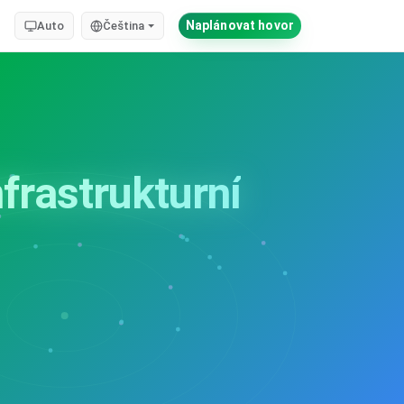
Naplánovat hovor
Auto
Čeština
nfrastrukturní