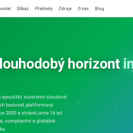
model
Důkaz
Přehledy
Zdroje
O nás
Blog
dlouhodobý horizont
i
spouštět suverénní cloudové
osti budovat platformový
e 2009 a strávili jsme 16 let
é, compliantní a globálně
ku.