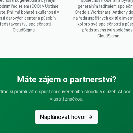
lečnosti EdgeNebula a bývalým
společnosti Uberall a býval
odním ředitelem (CCO) v Uptime
generálním ředitelem společn
tute. Phil má bohaté zkušenosti v
Qredo a Workshare. Anthony do
sti datových center a působí v
na řadu úspěšných exitů a inves
ředstavenstvu společnosti
kol pro své společnosti a půso
CloudSigma.
představenstvu společnos
CloudSigma.
Máte zájem o partnerství?
ďme si promluvit o spuštění suverénního cloudu a služeb AI pod 
vlastní značkou.
Naplánovat hovor