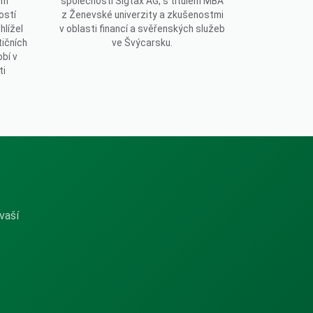
ým
společnosti Sigtax AG, s titulem MBA
ostí
z Ženevské univerzity a zkušenostmi
hlížel
v oblasti financí a svěřenských služeb
tičních
ve Švýcarsku.
bí v
ti
vaší