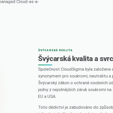
-managed Cloud-as-a-
ŠVÝCARSKÁ KVALITA
Švýcarská kvalita a svr
Společnost CloudSigma byla založena a sí
synonymem pro soukromí, neutralitu a 
Švýcarský zákon o ochraně osobních úd
jedny z nejsilnějších záruk soukromí na
EU a USA.
Toto dědictví je zabudováno do způsob