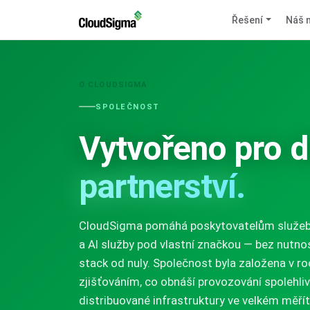
Řešení
Náš 
O CLOUDSIGMA
SPOLEČNOST
Vytvořeno pro 
partnerství.
CloudSigma pomáhá poskytovatelům služeb 
a AI služby pod vlastní značkou — bez nutn
stack od nuly. Společnost byla založena v roc
zjišťováním, co obnáší provozování spolehliv
distribuované infrastruktury ve velkém měřít