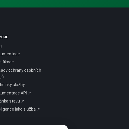
ROJE
g
kumentace
tifikace
ady ochrany osobních
jů
mínky služby
kumentace API ↗
ánka stavu ↗
eligence jako služba ↗