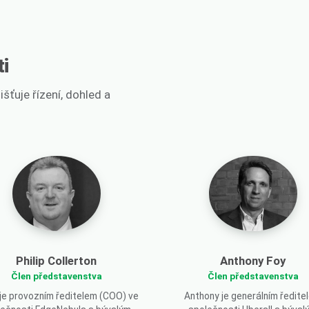
i
ťuje řízení, dohled a
Philip Collerton
Anthony Foy
Člen představenstva
Člen představenstva
p je provozním ředitelem (COO) ve
Anthony je generálním ředite