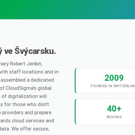
ý ve Švýcarsku.
nary Robert Jenkin,
ith staff locations and in-
2009
s assembled a dedicated
FOUNDED IN SWITZERLA
of CloudSigma's global
f digitalization will
ks for those who don't
40+
e providers and prepare
REGIONS
wards cloud services and
data. We offer secure,