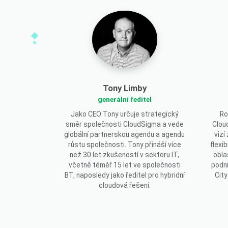
Tony Limby
generální ředitel
Jako CEO Tony určuje strategický
Ro
směr společnosti CloudSigma a vede
Clou
globální partnerskou agendu a agendu
vizí
růstu společnosti. Tony přináší více
flexi
než 30 let zkušeností v sektoru IT,
obla
včetně téměř 15 let ve společnosti
podni
BT, naposledy jako ředitel pro hybridní
City
cloudová řešení.