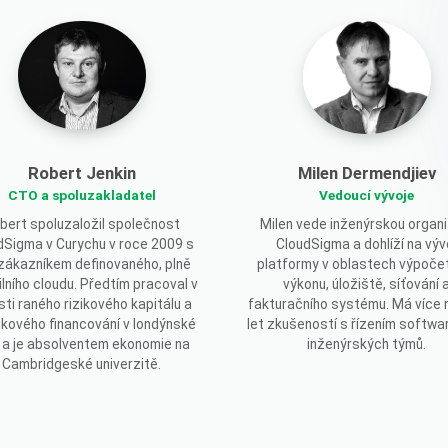
Robert Jenkin
Milen Dermendjiev
CTO a spoluzakladatel
Vedoucí vývoje
bert spoluzaložil společnost
Milen vede inženýrskou organi
dSigma v Curychu v roce 2009 s
CloudSigma a dohlíží na výv
 zákazníkem definovaného, plně
platformy v oblastech výpoče
bilního cloudu. Předtím pracoval v
výkonu, úložiště, síťování 
sti raného rizikového kapitálu a
fakturačního systému. Má více 
kového financování v londýnské
let zkušeností s řízením softwa
 a je absolventem ekonomie na
inženýrských týmů.
Cambridgeské univerzitě.