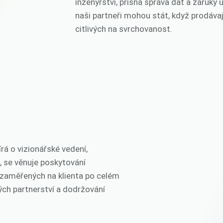
inženýrství, přísná správa dat a záruky 
naši partneři mohou stát, když prodávaj
citlivých na svrchovanost.
rá o vizionářské vedení,
, se věnuje poskytování
í zaměřených na klienta po celém
ých partnerství a dodržování