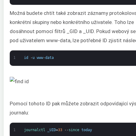
Možná budete chtít také zobrazit záznamy protokolov
konkrétní skupiny nebo konkrétního uživatele. Toho lze
dosáhnout pomocí filtrů _GID a _UID. Pokud webový se
pod uživatelem www-data, lze potřebné ID zjistit násl
1
id
-
u
www
-
data
Pomocí tohoto ID pak můžete zobrazit odpovídající výs
journalu:
1
journalctl 
_UID
=
33
--
since 
today