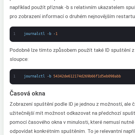
například použít příznak -b s relativním ukazatelem spu
pro zobrazení informací o druhém nejnovějším restartu
1
journalctl
-
b
-
1
Podobně lze tímto způsobem použít také ID spuštění z
sloupce:
1
journalctl
-
b
54342de612174d269b66f1d5eb098abb
Časová okna
Zobrazení spuštění podle ID je jednou z možností, ale č
užitečnější mít možnost odkazovat na předchozí spušt
pomocí časového okna v minulosti, které nemusí nutně
odpovídat konkrétním spuštěním. To je relevantní napří