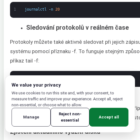
1
journalctl
-
n
20
Sledování protokolů v reálném čase
Protokoly můžete také aktivně sledovat při jejich zápis
systému pomocí příznaku -f. To funguje stejným způs
příkaz tail -f:
1
journalctl
-
f
We value your privacy
We use cookies to run this site and, with your consent, to
Údržba journalu
measure traffic and improve your experience. Accept all, reject
non-essential, or choose what to allow.
Protokoly zabírají místo. Stojí za to se tím zabývat, př
Reject non-
promazat některé starší protokoly, abyste uvolnili míst
Manage
Accept all
essential
Zjištění aktuálního využití disku