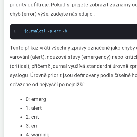
priority odfiltruje. Pokud si přejete zobrazit záznamy o
chyb (error) výše, zadejte následující:
1
journalctl
-
p
err
-
b
Tento příkaz vrátí všechny zprávy označené jako chyby (
varování (alert), nouzové stavy (emergency) nebo kritic
(critical), přičemž journal využívá standardní úrovně zp
syslogu. Úrovně priorit jsou definovány podle číselné h
seřazené od nejvyšší po nejnižší:
0: emerg
1: alert
2: crit
3: err
4: warning