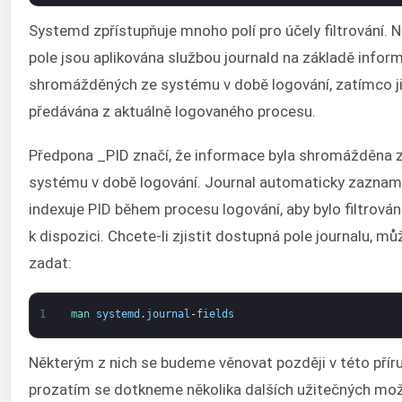
Systemd zpřístupňuje mnoho polí pro účely filtrování. 
pole jsou aplikována službou journald na základě infor
shromážděných ze systému v době logování, zatímco ji
předávána z aktuálně logovaného procesu.
Předpona _PID značí, že informace byla shromážděna 
systému v době logování. Journal automaticky zaznam
indexuje PID během procesu logování, aby bylo filtrován
k dispozici. Chcete-li zjistit dostupná pole journalu, mů
zadat:
1
man 
systemd
.
journal
-
fields
Některým z nich se budeme věnovat později v této příru
prozatím se dotkneme několika dalších užitečných mo