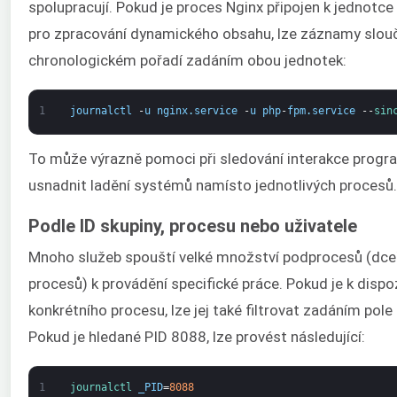
spolupracují. Pokud je proces Nginx připojen k jednotc
pro zpracování dynamického obsahu, lze záznamy slouč
chronologickém pořadí zadáním obou jednotek:
1
journalctl
-
u
nginx
.
service
-
u
php
-
fpm
.
service
--
sin
To může výrazně pomoci při sledování interakce progr
usnadnit ladění systémů namísto jednotlivých procesů.
Podle ID skupiny, procesu nebo uživatele
Mnoho služeb spouští velké množství podprocesů (dce
procesů) k provádění specifické práce. Pokud je k dispoz
konkrétního procesu, lze jej také filtrovat zadáním pole
Pokud je hledané PID 8088, lze provést následující:
1
journalctl 
_PID
=
8088