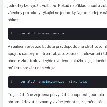
jednotky lze využít volbu -u. Pokud například chcete zob
všechny protokoly týkající se jednotky Nginx, zadejte ná
příkaz:
1
journalctl
-
u
nginx
.
service
V reálném provozu budete pravděpodobně chtít toto fil
spojit s časovým filtrem, abyste zobrazili relevantní řá
chcete zkontrolovat výše uvedenou službu a její dnešní
můžete provést následující:
1
journalctl
-
u
nginx
.
service
--
since 
today
To je užitečné zejména při využití schopnosti journalu
shromažďovat záznamy z více jednotek, zejména těch, 