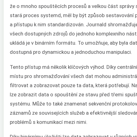
že o mnoho spouštěcích procesů a velkou část správy 
stará proces systemd, měl by být způsob sestavování 
a přístupu k nim standardizován. Journald shromažďuj
všech dostupných zdrojů do jednoho komplexního nást
ukládá je v binárním formátu. To umožňuje, aby byla d
dostupná pro dynamickou a jednoduchou manipulaci.
Tento přístup má několik klíčových výhod. Díky centrál
místu pro shromažďování všech dat mohou administrá
filtrovat a zobrazovat pouze ta data, která potřebují. N
lze zobrazit data o spouštění ze stavu před třemi spuš
systému. Může to také znamenat sekvenční protokolov
záznamů ze souvisejících služeb a efektivnější sledová
problémů s komunikací mezi nimi.
Díky binárnímu úložišti lze data zobrazovat v různých v