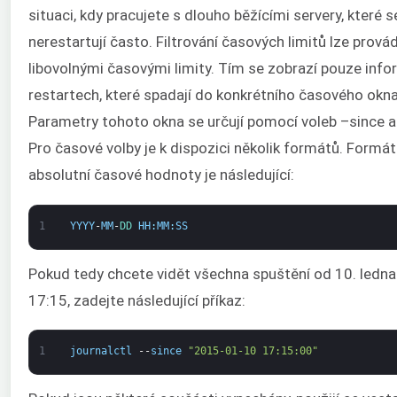
situaci, kdy pracujete s dlouho běžícími servery, které s
nerestartují často. Filtrování časových limitů lze prová
libovolnými časovými limity. Tím se zobrazí pouze inf
restartech, které spadají do konkrétního časového okna
Parametry tohoto okna se určují pomocí voleb –since a 
Pro časové volby je k dispozici několik formátů. Formát
absolutní časové hodnoty je následující:
1
YYYY
-
MM
-
DD 
HH
:
MM
:
SS
Pokud tedy chcete vidět všechna spuštění od 10. ledn
17:15, zadejte následující příkaz:
1
journalctl
--
since
"2015-01-10 17:15:00"