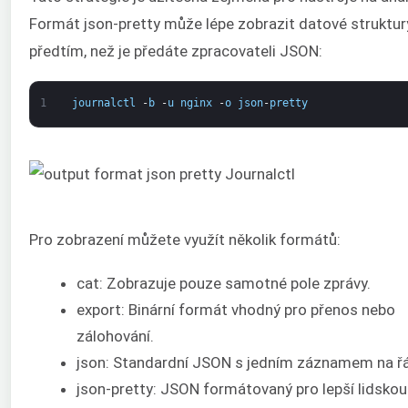
Formát json-pretty může lépe zobrazit datové struktur
předtím, než je předáte zpracovateli JSON:
1
journalctl
-
b
-
u
nginx
-
o
json
-
pretty
Pro zobrazení můžete využít několik formátů:
cat: Zobrazuje pouze samotné pole zprávy.
export: Binární formát vhodný pro přenos nebo
zálohování.
json: Standardní JSON s jedním záznamem na ř
json-pretty: JSON formátovaný pro lepší lidskou