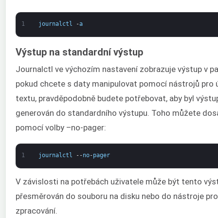
1
journalctl
-
a
Výstup na standardní výstup
Journalctl ve výchozím nastavení zobrazuje výstup v pa
pokud chcete s daty manipulovat pomocí nástrojů pro 
textu, pravděpodobně budete potřebovat, aby byl výstu
generován do standardního výstupu. Toho můžete do
pomocí volby –no-pager:
1
journalctl
--
no
-
pager
V závislosti na potřebách uživatele může být tento výs
přesměrován do souboru na disku nebo do nástroje pro
zpracování.