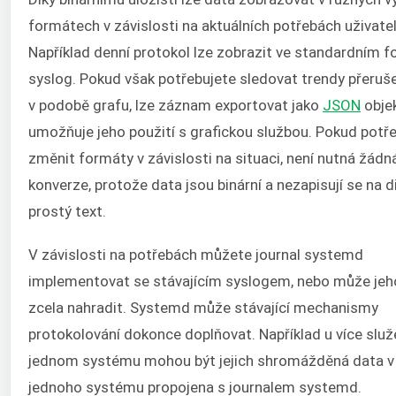
formátech v závislosti na aktuálních potřebách uživatel
Například denní protokol lze zobrazit ve standardním 
syslog. Pokud však potřebujete sledovat trendy přeruše
v podobě grafu, lze záznam exportovat jako
JSON
objek
umožňuje jeho použití s grafickou službou. Pokud potř
změnit formáty v závislosti na situaci, není nutná žádn
konverze, protože data jsou binární a nezapisují se na d
prostý text.
V závislosti na potřebách můžete journal systemd
implementovat se stávajícím syslogem, nebo může jeh
zcela nahradit. Systemd může stávající mechanismy
protokolování dokonce doplňovat. Například u více služ
jednom systému mohou být jejich shromážděná data v
jednoho systému propojena s journalem systemd.