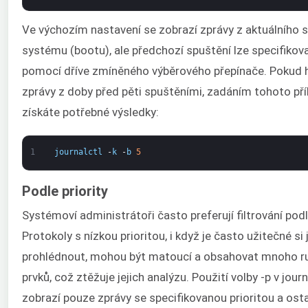
Ve výchozím nastavení se zobrazí zprávy z aktuálního 
systému (bootu), ale předchozí spuštění lze specifikov
pomocí dříve zmíněného výběrového přepínače. Pokud 
zprávy z doby před pěti spuštěními, zadáním tohoto př
získáte potřebné výsledky:
1
journalctl
-
k
-
b
5
Podle priority
Systémoví administrátoři často preferují filtrování podle
Protokoly s nízkou prioritou, i když je často užitečné si 
prohlédnout, mohou být matoucí a obsahovat mnoho r
prvků, což ztěžuje jejich analýzu. Použití volby -p v journ
zobrazí pouze zprávy se specifikovanou prioritou a ost