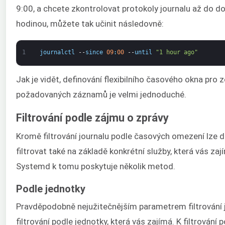
9:00, a chcete zkontrolovat protokoly journalu až do d
hodinou, můžete tak učinit následovně:
1
journalctl
--
since
09
:
00
--
until
"1 hour ago"
Jak je vidět, definování flexibilního časového okna pro 
požadovaných záznamů je velmi jednoduché.
Filtrování podle zájmu o zprávy
Kromě filtrování journalu podle časových omezení lze 
filtrovat také na základě konkrétní služby, která vás zaj
Systemd k tomu poskytuje několik metod.
Podle jednotky
Pravděpodobně nejužitečnějším parametrem filtrování 
filtrování podle jednotky, která vás zajímá. K filtrování 