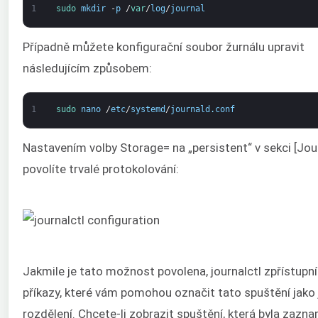
1
sudo 
mkdir
-
p
/
var
/
log
/
journal
Případně můžete konfigurační soubor žurnálu upravit
následujícím způsobem:
1
sudo 
nano
/
etc
/
systemd
/
journald
.
conf
Nastavením volby Storage= na „persistent“ v sekci [Jou
povolíte trvalé protokolování:
Jakmile je tato možnost povolena, journalctl zpřístupní
příkazy, které vám pomohou označit tato spuštění jako
rozdělení. Chcete-li zobrazit spuštění, která byla zazn