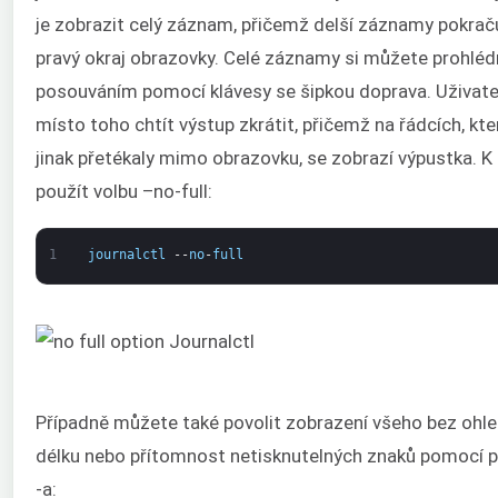
je zobrazit celý záznam, přičemž delší záznamy pokrač
pravý okraj obrazovky. Celé záznamy si můžete prohlé
posouváním pomocí klávesy se šipkou doprava. Uživat
místo toho chtít výstup zkrátit, přičemž na řádcích, kte
jinak přetékaly mimo obrazovku, se zobrazí výpustka. K
použít volbu –no-full:
1
journalctl
--
no
-
full
Případně můžete také povolit zobrazení všeho bez ohl
délku nebo přítomnost netisknutelných znaků pomocí p
-a: