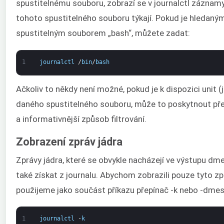
spustitelnému souboru, zobrazí se v journalctl záznamy
tohoto spustitelného souboru týkají. Pokud je hledaný
spustitelným souborem „bash“, můžete zadat:
1
journalctl
/
bin
/
bash
Ačkoliv to někdy není možné, pokud je k dispozici unit 
daného spustitelného souboru, může to poskytnout pře
a informativnější způsob filtrování.
Zobrazení zpráv jádra
Zprávy jádra, které se obvykle nacházejí ve výstupu dme
také získat z journalu. Abychom zobrazili pouze tyto zp
použijeme jako součást příkazu přepínač -k nebo -dmes
1
journalctl
-
k