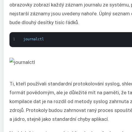
obrazovky zobrazí každý záznam journalu ze systému,
nejstarší záznamy jsou uvedeny nahoře. Úplný seznam 
bude dlouhý desítky tisíc řádků.
1
journalctl
Ti, kteří používali standardní protokolování syslog, shle
formát povědomým, ale je důležité mít na paměti, že t
kompilace dat je na rozdíl od metody syslog zahrnuta
zdrojů. Protokoly budou zahrnovat raný proces spouštěn
a jádro, stejně jako standardní chyby aplikací.