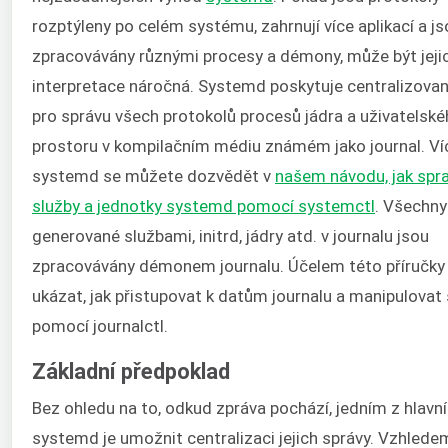
rozptýleny po celém systému, zahrnují více aplikací a j
zpracovávány různými procesy a démony, může být jeji
interpretace náročná. Systemd poskytuje centralizovan
pro správu všech protokolů procesů jádra a uživatelsk
prostoru v kompilačním médiu známém jako journal. Ví
systemd se můžete dozvědět v
našem návodu, jak spr
služby a jednotky systemd pomocí systemctl
. Všechny
generované službami, initrd, jádry atd. v journalu jsou
zpracovávány démonem journalu. Účelem této příručky 
ukázat, jak přistupovat k datům journalu a manipulovat 
pomocí journalctl.
Základní předpoklad
Bez ohledu na to, odkud zpráva pochází, jedním z hlavní
systemd je umožnit centralizaci jejich správy. Vzhlede