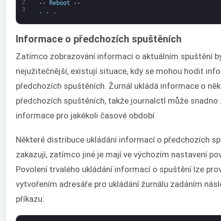
2
--
Reboot
--
3
.
.
.
Informace o předchozích spuštěních
Zatímco zobrazování informací o aktuálním spuštění b
nejužitečnější, existují situace, kdy se mohou hodit in
předchozích spuštěních. Žurnál ukládá informace o něk
předchozích spuštěních, takže journalctl může snadno 
informace pro jakékoli časové období.
Některé distribuce ukládání informací o předchozích s
zakazují, zatímco jiné je mají ve výchozím nastavení po
Povolení trvalého ukládání informací o spuštění lze pro
vytvořením adresáře pro ukládání žurnálu zadáním násl
příkazu: