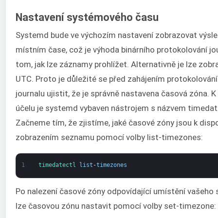
Nastavení systémového času
Systemd bude ve výchozím nastavení zobrazovat výsle
místním čase, což je výhoda binárního protokolování jo
tom, jak lze záznamy prohlížet. Alternativně je lze zobra
UTC. Proto je důležité se před zahájením protokolování
journalu ujistit, že je správně nastavena časová zóna. 
účelu je systemd vybaven nástrojem s názvem timedate
Začneme tím, že zjistíme, jaké časové zóny jsou k dispo
zobrazením seznamu pomocí volby list-timezones:
1
timedatectl 
list
-
timezones
Po nalezení časové zóny odpovídající umístění vašeho 
lze časovou zónu nastavit pomocí volby set-timezone: