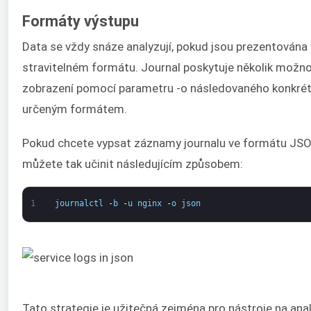
Formáty výstupu
Data se vždy snáze analyzují, pokud jsou prezentována 
stravitelném formátu. Journal poskytuje několik možno
zobrazení pomocí parametru -o následovaného konkré
určeným formátem.
Pokud chcete vypsat záznamy journalu ve formátu JSO
můžete tak učinit následujícím způsobem:
1
journalctl
-
b
-
u
nginx
-
o
json
Tato strategie je užitečná zejména pro nástroje na ana