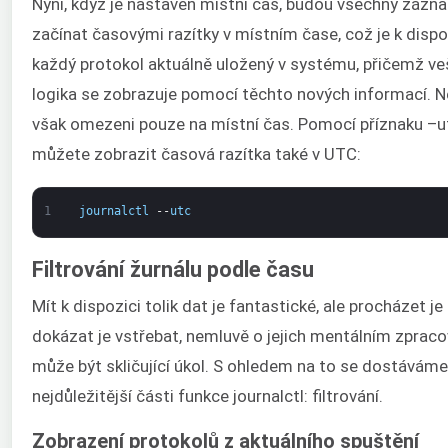
Nyní, když je nastaven místní čas, budou všechny zázn
začínat časovými razítky v místním čase, což je k dispo
každý protokol aktuálně uložený v systému, přičemž ve
logika se zobrazuje pomocí těchto nových informací. N
však omezeni pouze na místní čas. Pomocí příznaku –u
můžete zobrazit časová razítka také v UTC:
1
journalctl
--
utc
Filtrování žurnálu podle času
Mít k dispozici tolik dat je fantastické, ale procházet je
dokázat je vstřebat, nemluvě o jejich mentálním zpraco
může být skličující úkol. S ohledem na to se dostáváme
nejdůležitější části funkce journalctl: filtrování.
Zobrazení protokolů z aktuálního spuštění