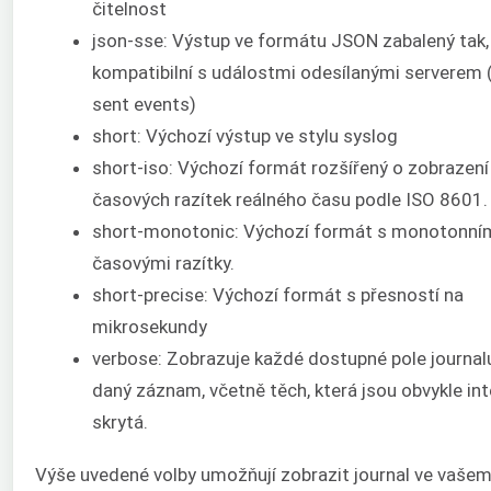
čitelnost
json-sse: Výstup ve formátu JSON zabalený tak, 
kompatibilní s událostmi odesílanými serverem 
sent events)
short: Výchozí výstup ve stylu syslog
short-iso: Výchozí formát rozšířený o zobrazení
časových razítek reálného času podle ISO 8601.
short-monotonic: Výchozí formát s monotonní
časovými razítky.
short-precise: Výchozí formát s přesností na
mikrosekundy
verbose: Zobrazuje každé dostupné pole journal
daný záznam, včetně těch, která jsou obvykle in
skrytá.
Výše uvedené volby umožňují zobrazit journal ve vaše