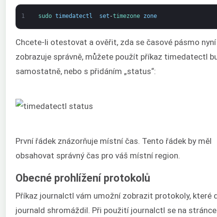
1
sudo 
timedatectl
set
-
timezone 
zone
Chcete-li otestovat a ověřit, zda se časové pásmo nyní
zobrazuje správně, můžete použít příkaz timedatectl b
samostatně, nebo s přidáním „status“:
První řádek znázorňuje místní čas. Tento řádek by měl
obsahovat správný čas pro váš místní region.
Obecné prohlížení protokolů
Příkaz journalctl vám umožní zobrazit protokoly, které
journald shromáždil. Při použití journalctl se na stránce