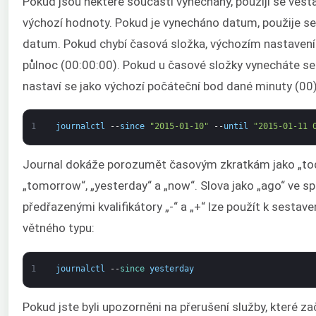
Pokud jsou některé součásti vynechány, použijí se vest
výchozí hodnoty. Pokud je vynecháno datum, použije se
datum. Pokud chybí časová složka, výchozím nastavení
půlnoc (00:00:00). Pokud u časové složky vynecháte se
nastaví se jako výchozí počáteční bod dané minuty (00)
1
journalctl
--
since
"2015-01-10"
--
until
"2015-01-11 
Journal dokáže porozumět časovým zkratkám jako „to
„tomorrow“, „yesterday“ a „now“. Slova jako „ago“ ve sp
předřazenými kvalifikátory „-“ a „+“ lze použít k sestave
větného typu:
1
journalctl
--
since 
yesterday
Pokud jste byli upozorněni na přerušení služby, které za