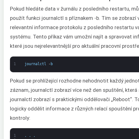
Pokud hledáte data v žurnálu z posledního restartu, m
použít funkci journalctl s příznakem -b. Tím se zobrazí
relevantní informace protokolu z posledního restartu 
systému. Tento příkaz vám umožní najít a spravovat in
které jsou nejrelevantnější pro aktuální pracovní prostře
1
journalctl
-
b
Pokud se prohlížející rozhodne nehodnotit každý jednot
záznam, journalctl zobrazí více než den spuštění, která 
journalctl zobrazí s praktickými oddělovači „Reboot“.
logicky oddělit informace z různých relací spouštění pr
kontroly:
1
.
.
.