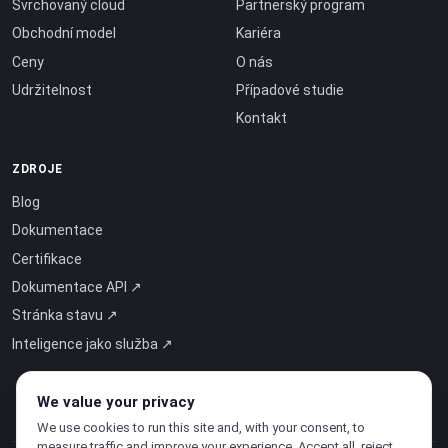
Svrchovaný cloud
Partnerský program
Obchodní model
Kariéra
Ceny
O nás
Udržitelnost
Případové studie
Kontakt
ZDROJE
Blog
Dokumentace
Certifikace
Dokumentace API ↗
Stránka stavu ↗
Inteligence jako služba ↗
We value your privacy
We use cookies to run this site and, with your consent, to
measure traffic and improve your experience. Accept all, reject