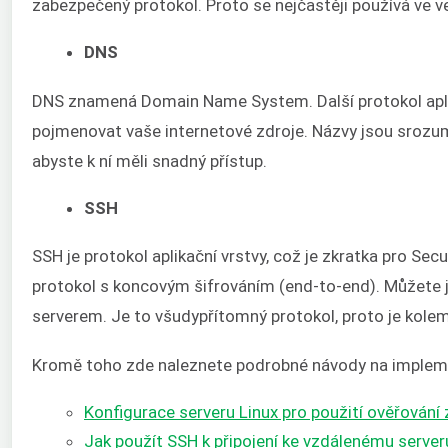
zabezpečený protokol. Proto se nejčastěji používá ve v
DNS
DNS znamená Domain Name System. Další protokol apli
pojmenovat vaše internetové zdroje. Názvy jsou srozumi
abyste k ní měli snadný přístup.
SSH
SSH je protokol aplikační vrstvy, což je zkratka pro Sec
protokol s koncovým šifrováním (end-to-end). Můžete j
serverem. Je to všudypřítomný protokol, proto je kole
Kromě toho zde naleznete podrobné návody na impleme
Konfigurace serveru Linux pro použití ověřování 
Jak použít SSH k připojení ke vzdálenému server