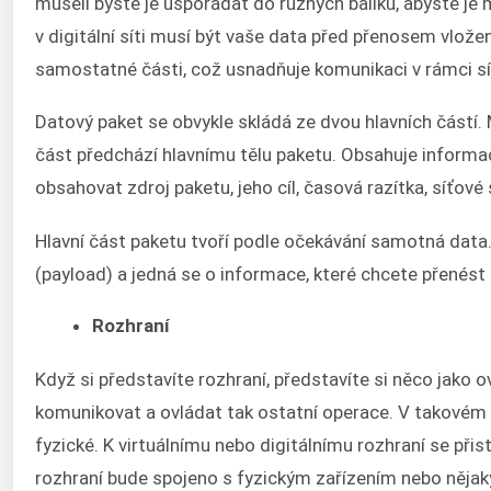
museli byste je uspořádat do různých balíků, abyste je
v digitální síti musí být vaše data před přenosem vlože
samostatné části, což usnadňuje komunikaci v rámci sí
Datový paket se obvykle skládá ze dvou hlavních částí. 
část předchází hlavnímu tělu paketu. Obsahuje informac
obsahovat zdroj paketu, jeho cíl, časová razítka, síťové 
Hlavní část paketu tvoří podle očekávání samotná data.
(payload) a jedná se o informace, které chcete přenést d
Rozhraní
Když si představíte rozhraní, představíte si něco jako 
komunikovat a ovládat tak ostatní operace. V takovém p
fyzické. K virtuálnímu nebo digitálnímu rozhraní se při
rozhraní bude spojeno s fyzickým zařízením nebo něja