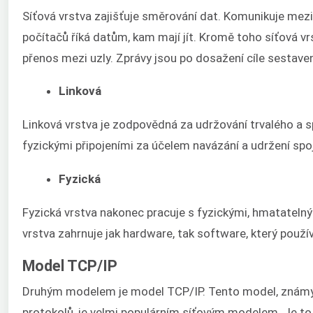
Síťová vrstva zajišťuje směrování dat. Komunikuje mezi 
počítačů říká datům, kam mají jít. Kromě toho síťová v
přenos mezi uzly. Zprávy jsou po dosažení cíle sestav
Linková
Linková vrstva je zodpovědná za udržování trvalého a spo
fyzickými připojeními za účelem navázání a udržení spo
Fyzická
Fyzická vrstva nakonec pracuje s fyzickými, hmatatelným
vrstva zahrnuje jak hardware, tak software, který použí
Model TCP/IP
Druhým modelem je model TCP/IP. Tento model, známý 
protokolů, je velmi populárním síťovým modelem. Je to 