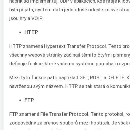
například implementují UDP v aplikacích, kde hraje klíčo
byla přijata, systém data jednoduše odešle ze své strany
jsou hry a VOIP.
HTTP
HTTP znamená Hypertext Transfer Protocol. Tento prot
všechny webové stránky začínají těmito čtyřmi písmeny
definuje funkce, které vašemu systému pomáhají rozpoz
Mezi tyto funkce patří například GET, POST a DELETE. Ka
navrženou svým názvem. HTTP se tak stará o komunika
FTP
FTP znamená File Transfer Protocol. Tento protokol, ro
zodpovědný za přenos souborů mezi hostiteli. Je však 