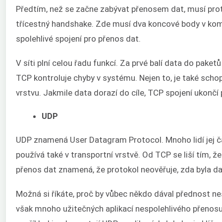
Předtím, než se začne zabývat přenosem dat, musí pro
třícestný handshake. Zde musí dva koncové body v komu
spolehlivé spojení pro přenos dat.
V síti plní celou řadu funkcí. Za prvé balí data do paketů
TCP kontroluje chyby v systému. Nejen to, je také scho
vrstvu. Jakmile data dorazí do cíle, TCP spojení ukon
UDP
UDP znamená User Datagram Protocol. Mnoho lidí jej č
používá také v transportní vrstvě. Od TCP se liší tím, ž
přenos dat znamená, že protokol neověřuje, zda byla da
Možná si říkáte, proč by vůbec někdo dával přednost ne
však mnoho užitečných aplikací nespolehlivého přenosu d