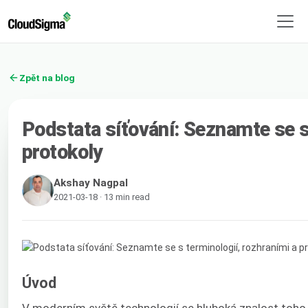
Zpět na blog
Podstata síťování: Seznamte se s 
protokoly
Akshay Nagpal
2021-03-18 · 13 min read
Úvod
V moderním světě technologií se hluboká znalost toho,