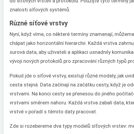
do síťových vrstev a protokolů. Použijte tyto termíny j
znalosti síťových systémů.
Různé síťové vrstvy
Nyní, když víme, co některé termíny znamenají, můžeme př
chápat jako horizontální hierarchii. Každá vrstva zahrnu
surová data, aby uživateli a aplikaci usnadnily komunikaci
vývoji nových protokolů pro zpracování různých typů pr
Pokud jde o síťové vrstvy, existují různé modely, jak uv
cesta stejná. Data začínají na začátku cesty, když je o
vrstvami. Na konci cesty se přenesou do jiného počíta
vrstvami směrem nahoru. Každá vrstva zabalí data, kter
vrstvě v pořadí s těmito daty pracovat.
Zde si rozebereme dva typy modelů síťových vrstev: m