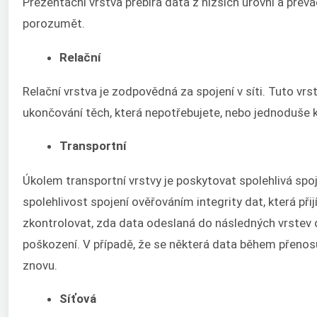
Prezentační vrstva přebírá data z nižších úrovní a převá
porozumět.
Relační
Relační vrstva je zodpovědná za spojení v síti. Tuto vrs
ukončování těch, která nepotřebujete, nebo jednoduše k
Transportní
Úkolem transportní vrstvy je poskytovat spolehlivá spoje
spolehlivost spojení ověřováním integrity dat, která př
zkontrolovat, zda data odeslaná do následných vrstev d
poškození. V případě, že se některá data během přenosu
znovu.
Síťová