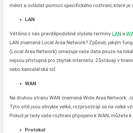
měnit a ovládat pomocí specifického rozhraní, které je s
LAN
Většina z nás pravděpodobně slyšela termíny
LAN
a
W
LAN znamená Local Area Network? Způsob, jakým funguje
(Local Area Network) omezuje vaše data pouze na lokáln
nejsou přístupná pro zbytek internetu. Zůstávají v hranic
nebo kancelářská síť.
WAN
Na druhou stranu WAN znamená Wide Area Network. Jak u
Tyto sítě jsou obvykle velké, rozprostírají se na velké v
Pokud je tedy vaše rozhraní připojeno k WAN, můžete k
Protokol