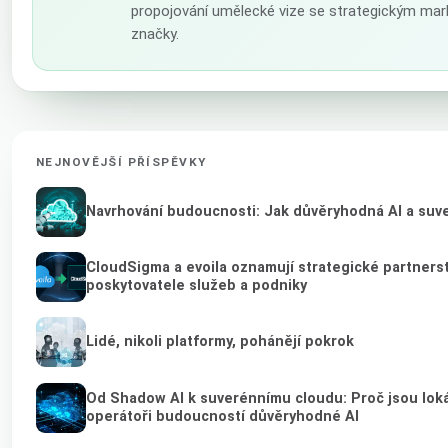
propojování umělecké vize se strategickým mar
značky.
NEJNOVĚJŠÍ PŘÍSPĚVKY
Navrhování budoucnosti: Jak důvěryhodná AI a suver
CloudSigma a evoila oznamují strategické partnerstv
poskytovatele služeb a podniky
Lidé, nikoli platformy, pohánějí pokrok
Od Shadow AI k suverénnímu cloudu: Proč jsou loká
operátoři budoucností důvěryhodné AI