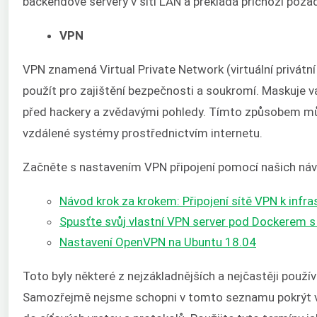
backendové servery v síti LAN a překládá příchozí poža
VPN
VPN znamená Virtual Private Network (virtuální privátní 
použít pro zajištění bezpečnosti a soukromí. Maskuje v
před hackery a zvědavými pohledy. Tímto způsobem mů
vzdálené systémy prostřednictvím internetu.
Začněte s nastavením VPN připojení pomocí našich ná
Návod krok za krokem: Připojení sítě VPN k infr
Spusťte svůj vlastní VPN server pod Dockerem 
Nastavení OpenVPN na Ubuntu 18.04
Toto byly některé z nejzákladnějších a nejčastěji použí
Samozřejmě nejsme schopni v tomto seznamu pokrýt vše