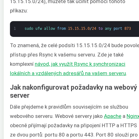
15.15.15.0/24), můžete tak učinit pomocí tohoto
příkazu:
1
sudo 
ufw 
allow 
from
15.15.15.0
/
24
to
any 
port
873
To znamená, že celé podsíti 15.15.15.0/24 bude povol
přístup přes Rsync k vašemu serveru. Zde je také
komplexní
návod, jak využít Rsync k synchronizaci
lokálních a vzdálených adresářů na vašem serveru
.
Jak nakonfigurovat požadavky na webový
server
Dále přejdeme k pravidlům souvisejícím se službou
webového serveru. Webové servery jako
Apache
a
Ngin
obecně přijímají požadavky na připojení HTTP a HTTPS
ze dvou portů: portu 80 a portu 443. Port 80 slouží pro