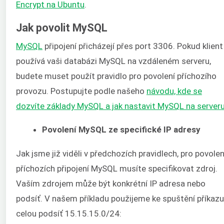
Encrypt na Ubuntu
.
Jak povolit MySQL
MySQL
připojení přicházejí přes port 3306. Pokud klient
používá vaši databázi MySQL na vzdáleném serveru,
budete muset použít pravidlo pro povolení příchozího
provozu. Postupujte podle našeho
návodu, kde se
dozvíte základy MySQL a jak nastavit MySQL na server
Povolení MySQL ze specifické IP adresy
Jak jsme již viděli v předchozích pravidlech, pro povolen
příchozích připojení MySQL musíte specifikovat zdroj.
Vaším zdrojem může být konkrétní IP adresa nebo
podsíť. V našem příkladu použijeme ke spuštění příkazu
celou podsíť 15.15.15.0/24: