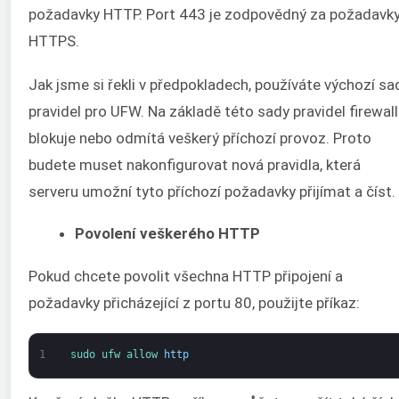
požadavky HTTP. Port 443 je zodpovědný za požadavk
HTTPS.
Jak jsme si řekli v předpokladech, používáte výchozí sa
pravidel pro UFW. Na základě této sady pravidel firewall
blokuje nebo odmítá veškerý příchozí provoz. Proto
budete muset nakonfigurovat nová pravidla, která
serveru umožní tyto příchozí požadavky přijímat a číst.
Povolení veškerého HTTP
Pokud chcete povolit všechna HTTP připojení a
požadavky přicházející z portu 80, použijte příkaz:
1
sudo 
ufw 
allow 
http