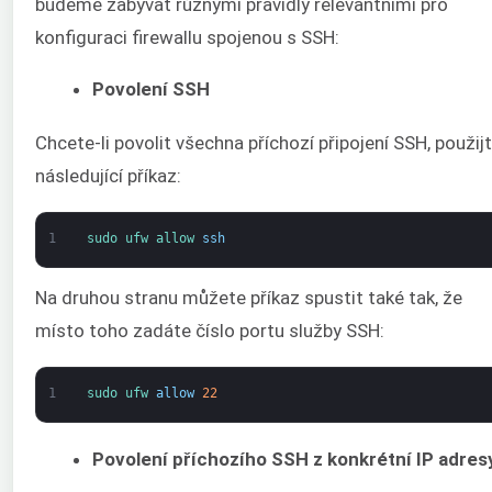
budeme zabývat různými pravidly relevantními pro
konfiguraci firewallu spojenou s SSH:
Povolení SSH
Chcete-li povolit všechna příchozí připojení SSH, použij
následující příkaz:
1
sudo 
ufw 
allow 
ssh
Na druhou stranu můžete příkaz spustit také tak, že
místo toho zadáte číslo portu služby SSH:
1
sudo 
ufw 
allow
22
Povolení příchozího SSH z konkrétní IP adres