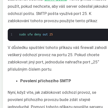
použít, pokud nechcete, aby váš server odesílal jakoukol
odchozí poštu. SMTP pošta využívá port 25. K
zablokování tohoto provozu použijte tento příkaz:
1
sudo 
ufw 
deny 
out
25
V důsledku spuštění tohoto příkazu váš firewall zahodí
veškerý odchozí provoz na portu 25. Pokud chcete
zablokovat jiný port, jednoduše nahraďte port „25“
příslušným číslem portu.
Povolení příchozího SMTP
Nyní, když víte, jak zablokovat odchozí provoz, se
povolení příchozího provozu bude zdát stejně
jednoduché. Pomocí tohoto příkazu povolíte serveru