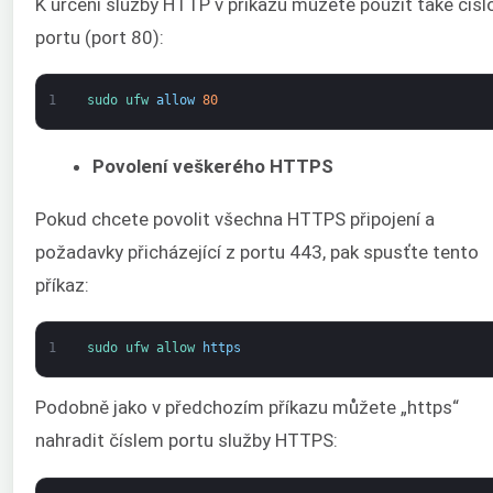
K určení služby HTTP v příkazu můžete použít také čísl
portu (port 80):
1
sudo 
ufw 
allow
80
Povolení veškerého HTTPS
Pokud chcete povolit všechna HTTPS připojení a
požadavky přicházející z portu 443, pak spusťte tento
příkaz:
1
sudo 
ufw 
allow 
https
Podobně jako v předchozím příkazu můžete „https“
nahradit číslem portu služby HTTPS: