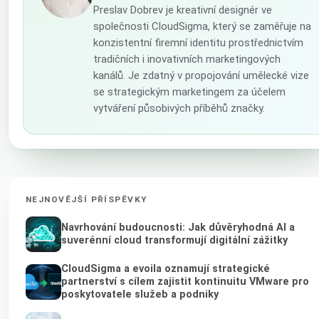
Preslav Dobrev je kreativní designér ve
společnosti CloudSigma, který se zaměřuje na
konzistentní firemní identitu prostřednictvím
tradičních i inovativních marketingových
kanálů. Je zdatný v propojování umělecké vize
se strategickým marketingem za účelem
vytváření působivých příběhů značky.
NEJNOVĚJŠÍ PŘÍSPĚVKY
Navrhování budoucnosti: Jak důvěryhodná AI a
suverénní cloud transformují digitální zážitky
CloudSigma a evoila oznamují strategické
partnerství s cílem zajistit kontinuitu VMware pro
poskytovatele služeb a podniky