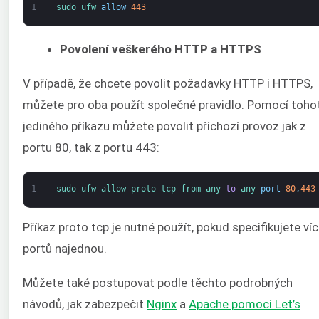
1
sudo 
ufw 
allow
443
Povolení veškerého HTTP a HTTPS
V případě, že chcete povolit požadavky HTTP i HTTPS,
můžete pro oba použít společné pravidlo. Pomocí toho
jediného příkazu můžete povolit příchozí provoz jak z
portu 80, tak z portu 443:
1
sudo 
ufw 
allow 
proto 
tcp 
from 
any 
to
any 
port
80
,
443
Příkaz proto tcp je nutné použít, pokud specifikujete ví
portů najednou.
Můžete také postupovat podle těchto podrobných
návodů, jak zabezpečit
Nginx
a
Apache pomocí Let’s