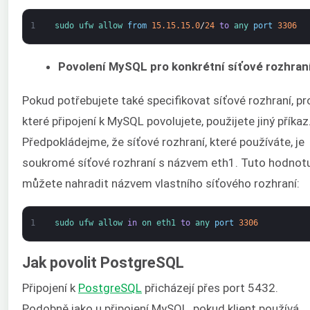
1
sudo 
ufw 
allow 
from
15.15.15.0
/
24
to
any 
port
3306
Povolení MySQL pro konkrétní síťové rozhran
Pokud potřebujete také specifikovat síťové rozhraní, pr
které připojení k MySQL povolujete, použijete jiný příkaz
Předpokládejme, že síťové rozhraní, které používáte, je
soukromé síťové rozhraní s názvem eth1. Tuto hodnot
můžete nahradit názvem vlastního síťového rozhraní:
1
sudo 
ufw 
allow 
in
on 
eth1 
to
any 
port
3306
Jak povolit PostgreSQL
Připojení k
PostgreSQL
přicházejí přes port 5432.
Podobně jako u připojení MySQL, pokud klient používá