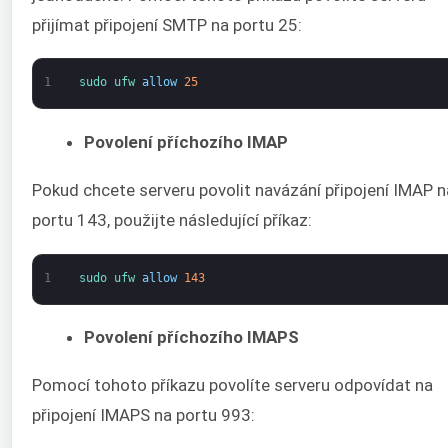
přijímat připojení SMTP na portu 25:
1
sudo 
ufw 
allow
25
Povolení příchozího IMAP
Pokud chcete serveru povolit navázání připojení IMAP n
portu 143, použijte následující příkaz:
1
sudo 
ufw 
allow
143
Povolení příchozího IMAPS
Pomocí tohoto příkazu povolíte serveru odpovídat na
připojení IMAPS na portu 993: