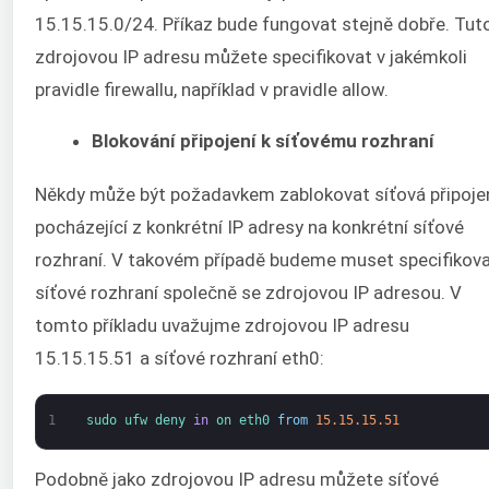
15.15.15.0/24. Příkaz bude fungovat stejně dobře. Tut
zdrojovou IP adresu můžete specifikovat v jakémkoli
pravidle firewallu, například v pravidle allow.
Blokování připojení k síťovému rozhraní
Někdy může být požadavkem zablokovat síťová připoje
pocházející z konkrétní IP adresy na konkrétní síťové
rozhraní. V takovém případě budeme muset specifikov
síťové rozhraní společně se zdrojovou IP adresou. V
tomto příkladu uvažujme zdrojovou IP adresu
15.15.15.51 a síťové rozhraní eth0:
1
sudo 
ufw 
deny 
in
on 
eth0 
from
15.15.15.51
Podobně jako zdrojovou IP adresu můžete síťové