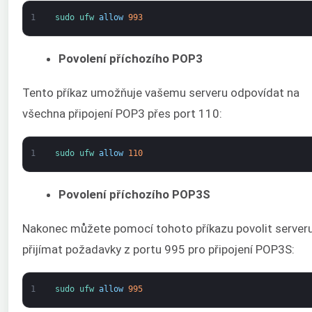
1
sudo 
ufw 
allow
993
Povolení příchozího POP3
Tento příkaz umožňuje vašemu serveru odpovídat na
všechna připojení POP3 přes port 110:
1
sudo 
ufw 
allow
110
Povolení příchozího POP3S
Nakonec můžete pomocí tohoto příkazu povolit server
přijímat požadavky z portu 995 pro připojení POP3S:
1
sudo 
ufw 
allow
995