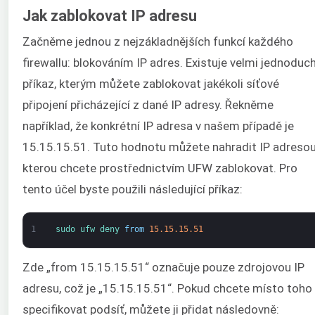
Jak zablokovat IP adresu
Začněme jednou z nejzákladnějších funkcí každého
firewallu: blokováním IP adres. Existuje velmi jednoduc
příkaz, kterým můžete zablokovat jakékoli síťové
připojení přicházející z dané IP adresy. Řekněme
například, že konkrétní IP adresa v našem případě je
15.15.15.51. Tuto hodnotu můžete nahradit IP adresou
kterou chcete prostřednictvím UFW zablokovat. Pro
tento účel byste použili následující příkaz:
1
sudo 
ufw 
deny 
from
15.15.15.51
Zde „from 15.15.15.51“ označuje pouze zdrojovou IP
adresu, což je „15.15.15.51“. Pokud chcete místo toho
specifikovat podsíť, můžete ji přidat následovně: