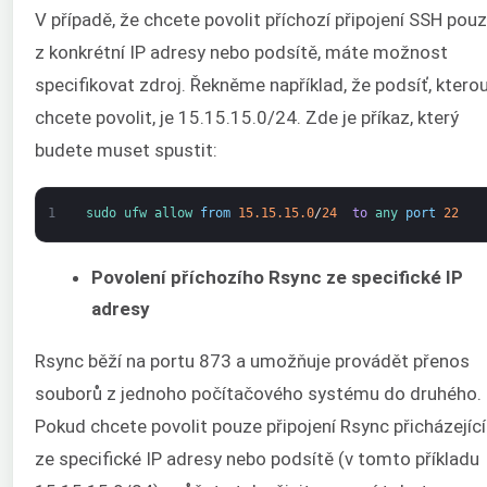
V případě, že chcete povolit příchozí připojení SSH pou
z konkrétní IP adresy nebo podsítě, máte možnost
specifikovat zdroj. Řekněme například, že podsíť, ktero
chcete povolit, je 15.15.15.0/24. Zde je příkaz, který
budete muset spustit:
1
sudo 
ufw 
allow 
from
15.15.15.0
/
24
to
any 
port
22
Povolení příchozího Rsync ze specifické IP
adresy
Rsync běží na portu 873 a umožňuje provádět přenos
souborů z jednoho počítačového systému do druhého.
Pokud chcete povolit pouze připojení Rsync přicházející
ze specifické IP adresy nebo podsítě (v tomto příkladu