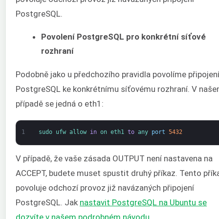
PostgreSQL.
Povolení PostgreSQL pro konkrétní síťové
rozhraní
Podobně jako u předchozího pravidla povolíme připojen
PostgreSQL ke konkrétnímu síťovému rozhraní. V naš
případě se jedná o eth1:
1
sudo 
ufw 
allow 
in
on 
eth1 
to
any 
port
5432
V případě, že vaše zásada OUTPUT není nastavena na
ACCEPT, budete muset spustit druhý příkaz. Tento přík
povoluje odchozí provoz již navázaných připojení
PostgreSQL. Jak
nastavit PostgreSQL na Ubuntu se
dozvíte v našem podrobném návodu
.