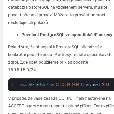
databázi PostgreSQL na vzdáleném serveru, musíte
povolit příchozí provoz. Můžete to provést pomocí
následujících příkazů.
Povolení PostgreSQL ze specifické IP adresy
Pokud víte, že připojení k PostgreSQL přicházejí z
konkrétní podsítě nebo IP adresy, musíte specifikovat
zdroj. Zde opět použijeme příklad podsítě
15.15.15.0/24:
1
sudo 
ufw 
allow 
from
15.15.15.0
/
24
to
any 
port
5432
V případě, že vaše zásada OUTPUT není nastavena na
ACCEPT, budete muset spustit druhý příkaz. Tento přík
povoluje odchozí provoz již navázaných připojení