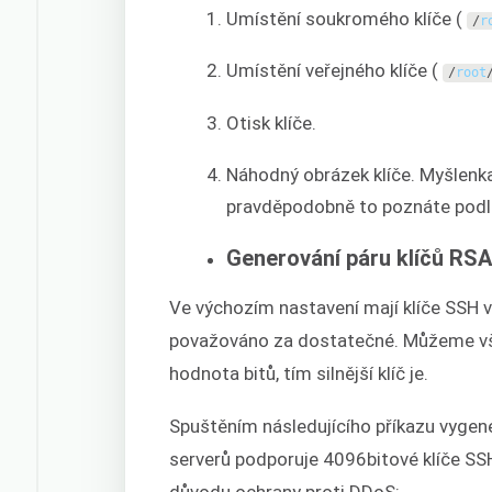
Umístění soukromého klíče (
/
r
Umístění veřejného klíče (
/
root
Otisk klíče.
Náhodný obrázek klíče. Myšlenka
pravděpodobně to poznáte podle
Generování páru klíčů RS
Ve výchozím nastavení mají klíče SSH v
považováno za dostatečné. Můžeme však 
hodnota bitů, tím silnější klíč je.
Spuštěním následujícího příkazu vygener
serverů podporuje 4096bitové klíče SSH. 