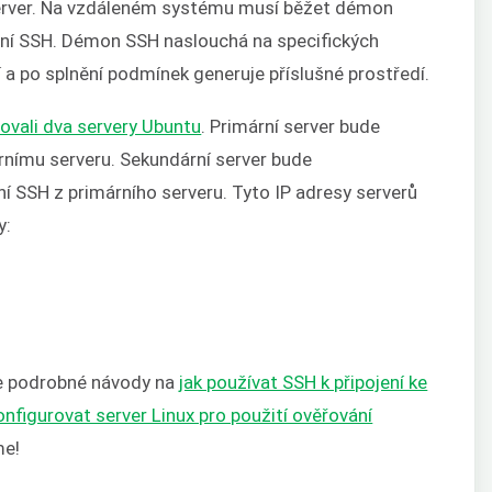
-server. Na vzdáleném systému musí běžet démon
jení SSH. Démon SSH naslouchá na specifických
 a po splnění podmínek generuje příslušné prostředí.
ovali dva servery Ubuntu
. Primární server bude
rnímu serveru. Sekundární server bude
ení SSH z primárního serveru. Tyto IP adresy serverů
y:
še podrobné návody na
jak používat SSH k připojení ke
onfigurovat server Linux pro použití ověřování
me!