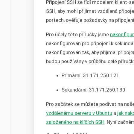
Připojení SSH se řídí modelem klient
SSH, aby mohl přijímat vzdálená připo
portech, ověřuje požadavky na připojení
Pro účely této příručky jsme
nakonfigur
nakonfigurován pro připojení k sekundá
nakonfigurován tak, aby přijímal připoj
budou používány v průběhu celé příručk
Primární: 31.171.250.121
Sekundární: 31.171.250.130
Pro začátek se můžete podívat na na
vzdálenému serveru v Ubuntu
a
jak nak
založeného na klíčích SSH
. Nyní začně