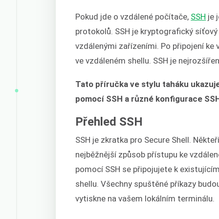
Pokud jde o vzdálené počítače,
SSH
je 
protokolů. SSH je kryptografický síťový
vzdálenými zařízeními. Po připojení ke
ve vzdáleném shellu. SSH je nejrozšíře
Tato příručka ve stylu taháku ukazu
pomocí SSH a různé konfigurace SS
Přehled SSH
SSH je zkratka pro Secure Shell. Někteř
nejběžnější způsob přístupu ke vzdále
pomocí SSH se připojujete k existujícím
shellu. Všechny spuštěné příkazy budo
vytiskne na vašem lokálním terminálu.