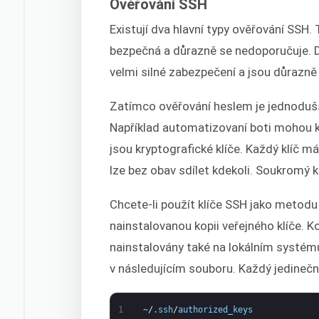
Ověřování SSH
Existují dva hlavní typy ověřování SSH.
bezpečná a důrazně se nedoporučuje. D
velmi silné zabezpečení a jsou důrazn
Zatímco ověřování heslem je jednodušší
Například automatizovaní boti mohou k
jsou kryptografické klíče. Každý klíč má
lze bez obav sdílet kdekoli. Soukromý k
Chcete-li použít klíče SSH jako metod
nainstalovanou kopii veřejného klíče. 
nainstalovány také na lokálním systému
v následujícím souboru. Každý jedinečn
1
~
/
.
ssh
/
authorized_keys