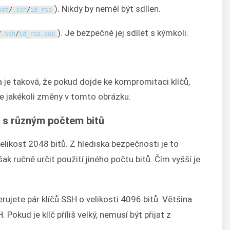
). Nikdy by neměl být sdílen.
oot
/
.
ssh
/
id_rsa
). Je bezpečné jej sdílet s kýmkoli.
/
.
ssh
/
id_rsa
.
pub
 je taková, že pokud dojde ke kompromitaci klíčů,
 jakékoli změny v tomto obrázku.
A s různým počtem bitů
elikost 2048 bitů. Z hlediska bezpečnosti je to
ručně určit použití jiného počtu bitů. Čím vyšší je
ujete pár klíčů SSH o velikosti 4096 bitů. Většina
Pokud je klíč příliš velký, nemusí být přijat z