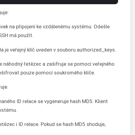
uje:
vek na připojení ke vzdálenému systému. Odešle
 SSH má použít.
a je veřejný klíč uveden v souboru authorized_keys.
 se náhodný řetězec a zašifruje se pomocí veřejného
dešifrovat pouze pomocí soukromého klíče.
ruje.
naného ID relace se vygeneruje hash MD5. Klient
ystému.
tězec i ID relace. Pokud se hash MD5 shoduje,