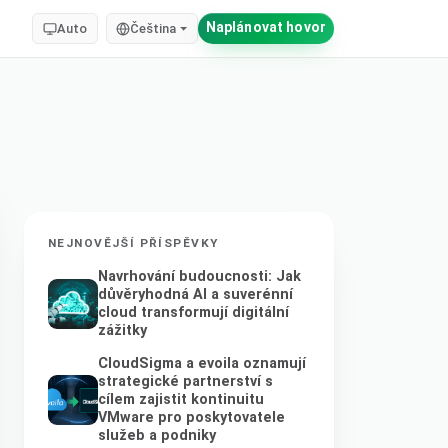
Naplánovat hovor
Auto
Čeština
NEJNOVĚJŠÍ PŘÍSPĚVKY
Navrhování budoucnosti: Jak
důvěryhodná AI a suverénní
cloud transformují digitální
zážitky
CloudSigma a evoila oznamují
strategické partnerství s
cílem zajistit kontinuitu
VMware pro poskytovatele
služeb a podniky