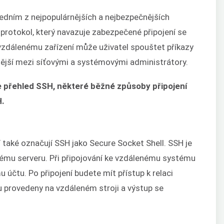
jedním z nejpopulárnějších a nejbezpečnějších
 protokol, který navazuje zabezpečené připojení se
 vzdálenému zařízení může uživatel spouštet příkazy
nější mezi síťovými a systémovými administrátory.
je přehled SSH, některé běžné způsoby připojení
H.
í také označují SSH jako Secure Socket Shell. SSH je
nému serveru. Při připojování ke vzdálenému systému
u účtu. Po připojení budete mít přístup k relaci
u provedeny na vzdáleném stroji a výstup se