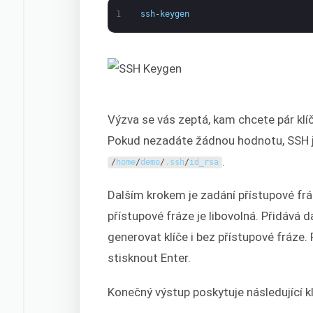
1
ssh
-
keygen
Výzva se vás zeptá, kam chcete pár klíčů
Pokud nezadáte žádnou hodnotu, SSH je
.
/
home
/
demo
/
.
ssh
/
id_rsa
Dalším krokem je zadání přístupové frá
přístupové fráze je libovolná. Přidává
generovat klíče i bez přístupové fráze.
stisknout Enter.
Konečný výstup poskytuje následující k