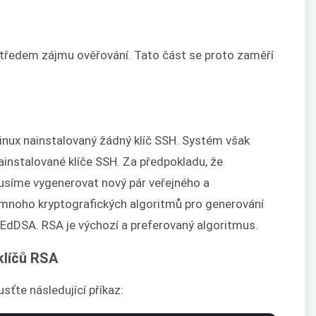
 středem zájmu ověřování. Tato část se proto zaměří
H
nux nainstalovaný žádný klíč SSH. Systém však
nstalované klíče SSH. Za předpokladu, že
musíme vygenerovat nový pár veřejného a
mnoho kryptografických algoritmů pro generování
 EdDSA. RSA je výchozí a preferovaný algoritmus.
klíčů RSA
sťte následující příkaz: