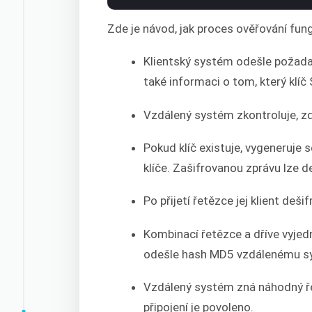
Zde je návod, jak proces ověřování fung
Klientský systém odešle požada
také informaci o tom, který klíč
Vzdálený systém zkontroluje, zd
Pokud klíč existuje, vygeneruje
klíče. Zašifrovanou zprávu lze 
Po přijetí řetězce jej klient dešif
Kombinací řetězce a dříve vyjed
odešle hash MD5 vzdálenému s
Vzdálený systém zná náhodný ře
připojení je povoleno.