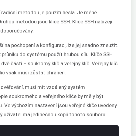
 Tradiční metodou je použití hesla. Je méně
ruhou metodou jsou klíče SSH. Klíče SSH nabízejí
ě doporučovány.
 na pochopení a konfiguraci, lze jej snadno zneužít.
 průniku do systému použít hrubou sílu. Klíče SSH
 dvě části – soukromý klíč a veřejný klíč. Veřejný klíč
líč však musí zůstat chráněn.
u ověřování, musí mít vzdálený systém
Kopie soukromého a veřejného klíče by měly být
. Ve výchozím nastavení jsou veřejné klíče uvedeny
ý uživatel má jedinečnou kopii tohoto souboru: