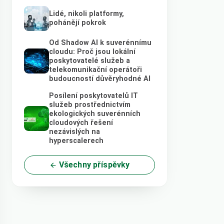
Lidé, nikoli platformy,
pohánějí pokrok
Od Shadow AI k suverénnímu
cloudu: Proč jsou lokální
poskytovatelé služeb a
telekomunikační operátoři
budoucností důvěryhodné AI
Posílení poskytovatelů IT
služeb prostřednictvím
ekologických suverénních
cloudových řešení
nezávislých na
hyperscalerech
Všechny příspěvky