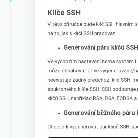
Klíče SSH
V této příručce bude klíč SSH hlavním
na to, jak s klíči SSH pracovat.
Generování páru klíčů SS
Ve výchozím nastavení nemá systém Li
může obsahovat dříve vygenerované/nai
neexistuje žádný předchozí klíč SSH, 
soukromého klíče SSH. SSH podporuje 
klíčů SSH, například RSA, DSA, ECDSA a
Generování běžného páru 
Chcete-li vygenerovat pár klíčů SSH, spu