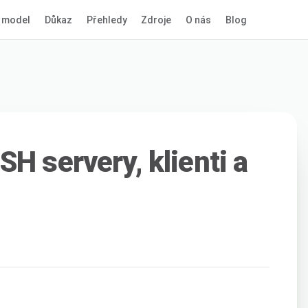
 model
Důkaz
Přehledy
Zdroje
O nás
Blog
H servery, klienti a