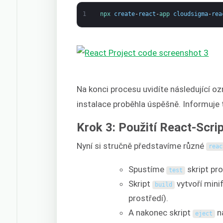
1
npx 
create
-
react
-
app 
cloudsigma
-
rea
Na konci procesu uvidíte následující o
instalace proběhla úspěšně. Informuje t
Krok 3: Použití React-Scri
Nyní si stručně představíme různé
reac
Spustíme
skript pr
test
Skript
vytvoří mini
build
prostředí).
A nakonec skript
na
eject