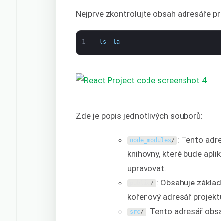
Nejprve zkontrolujte obsah adresáře pr
1
ls
-
la
Zde je popis jednotlivých souborů:
: Tento adr
node_modules
/
knihovny, které bude apli
upravovat.
: Obsahuje zákla
public
/
kořenový adresář projekt
: Tento adresář obs
src
/