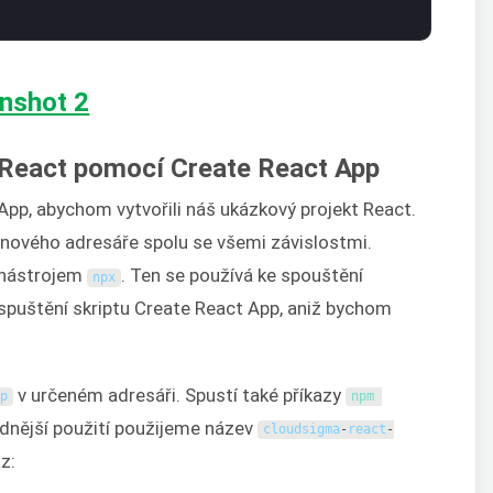
u React pomocí Create React App
pp, abychom vytvořili náš ukázkový projekt React.
 nového adresáře spolu se všemi závislostmi.
 nástrojem
. Ten se používá ke spouštění
npx
e spuštění skriptu Create React App, aniž bychom
v určeném adresáři. Spustí také příkazy
pp
npm 
nadnější použití použijeme název
cloudsigma
-
react
-
z: