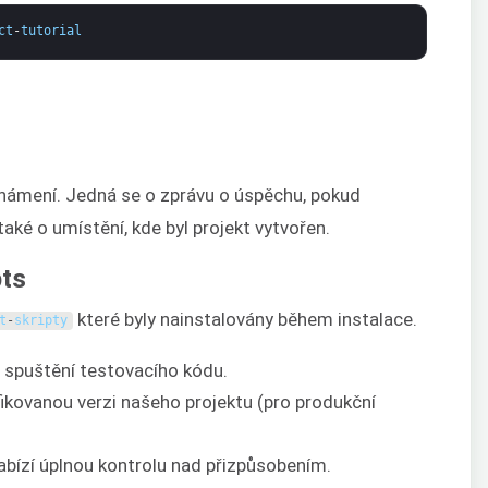
ct
-
tutorial
známení. Jedná se o zprávu o úspěchu, pokud
aké o umístění, kde byl projekt vytvořen.
pts
které byly nainstalovány během instalace.
t
-
skripty
o spuštění testovacího kódu.
fikovanou verzi našeho projektu (pro produkční
bízí úplnou kontrolu nad přizpůsobením.