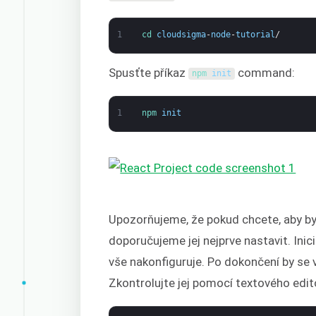
1
cd 
cloudsigma
-
node
-
tutorial
/
Spusťte příkaz
command:
npm 
init
1
npm 
init
Upozorňujeme, že pokud chcete, aby byl
doporučujeme jej nejprve nastavit. Inic
vše nakonfiguruje. Po dokončení by se
Zkontrolujte jej pomocí textového edit