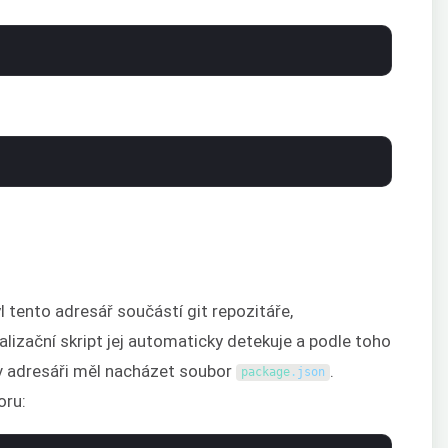
 tento adresář součástí git repozitáře,
ializační skript jej automaticky detekuje a podle toho
 v adresáři měl nacházet soubor
.
package
.
json
oru: