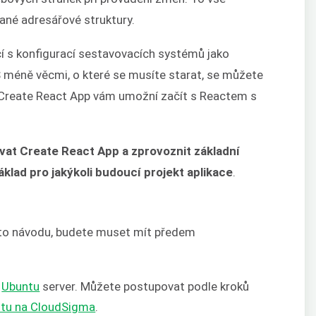
ané adresářové struktury.
cí s konfigurací sestavovacích systémů jako
S méně věcmi, o které se musíte starat, se můžete
. Create React App vám umožní začít s Reactem s
ívat Create React App a zprovoznit základní
áklad pro jakýkoli budoucí projekt aplikace
.
mto návodu, budete muset mít předem
ý
Ubuntu
server. Můžete postupovat podle kroků
ntu na CloudSigma
.