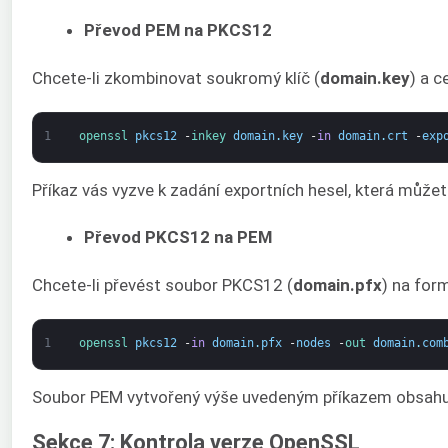
Převod PEM na PKCS12
Chcete-li zkombinovat soukromý klíč (
domain.key
) a c
1
openssl 
pkcs12
-
inkey 
domain
.
key
-
in
domain
.
crt
-
exp
Příkaz vás vyzve k zadání exportních hesel, která může
Převod PKCS12 na PEM
Chcete-li převést soubor PKCS12 (
domain.pfx
) na for
1
openssl 
pkcs12
-
in
domain
.
pfx
-
nodes
-
out 
domain
.
com
Soubor PEM vytvořený výše uvedeným příkazem obsahuj
Sekce 7: Kontrola verze OpenSSL