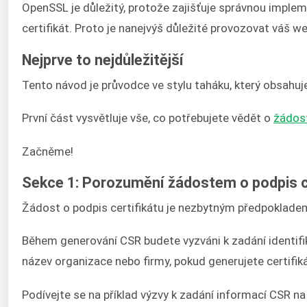
OpenSSL je důležitý, protože zajišťuje správnou impl
certifikát. Proto je nanejvýš důležité provozovat váš w
Nejprve to nejdůležitější
Tento návod je průvodce ve stylu taháku, který obsahu
První část vysvětluje vše, co potřebujete vědět o
žádost
Začněme!
Sekce 1: Porozumění žádostem o podpis c
Žádost o podpis certifikátu je nezbytným předpokladem p
Během generování CSR budete vyzváni k zadání identifika
název organizace nebo firmy, pokud generujete certifi
Podívejte se na příklad výzvy k zadání informací CSR n