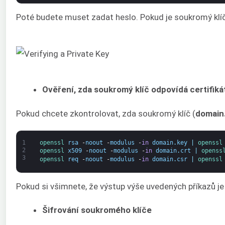
Poté budete muset zadat heslo. Pokud je soukromý klíč 
Ověření, zda soukromý klíč odpovídá certifik
Pokud chcete zkontrolovat, zda soukromý klíč (
domain
1
openssl 
rsa
-
noout
-
modulus
-
in
domain
.
key
|
openssl
2
openssl 
x509
-
noout
-
modulus
-
in
domain
.
crt
|
openss
3
openssl 
req
-
noout
-
modulus
-
in
domain
.
csr
|
openssl
Pokud si všimnete, že výstup výše uvedených příkazů je i
Šifrování soukromého klíče