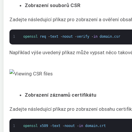
Zobrazení souborů CSR
Zadejte následující příkaz pro zobrazení a ověření obsa
1
openssl 
req
-
text
-
noout
-
verify
-
in
domain
.
csr
Například výše uvedený příkaz může vypsat něco takov
Zobrazení záznamů certifikátu
Zadejte následující příkaz pro zobrazení obsahu certifik
1
openssl 
x509
-
text
-
noout
-
in
domain
.
crt