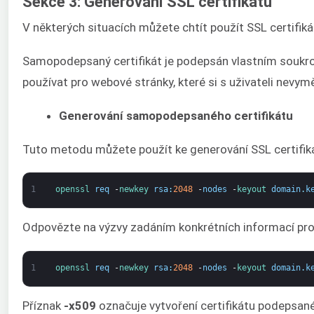
Sekce 3: Generování SSL certifikátů
V některých situacích můžete chtít použít SSL certifiká
Samopodepsaný certifikát je podepsán vlastním soukrom
používat pro webové stránky, které si s uživateli nevy
Generování samopodepsaného certifikátu
Tuto metodu můžete použít ke generování SSL certifiká
1
openssl 
req
-
newkey 
rsa
:
2048
-
nodes
-
keyout 
domain
.
k
Odpovězte na výzvy zadáním konkrétních informací pro 
1
openssl 
req
-
newkey 
rsa
:
2048
-
nodes
-
keyout 
domain
.
k
Příznak
-x509
označuje vytvoření certifikátu podepsan