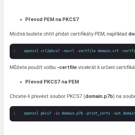
Převod PEM na PKCS7
Možná budete chtít přidat certifikáty PEM, například
do
1
openssl 
crl2pkcs7
-
nocrl
-
certfile 
domain
.
crt
-
certf
Můžete použít volbu
-certfile
vícekrát k určení certifi
Převod PKCS7 na PEM
Chcete-li převést soubor PKCS7 (
domain.p7b
) na soub
1
openssl 
pkcs7
-
in
domain
.
p7b
-
print_certs
-
out 
domai