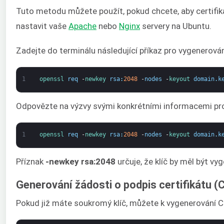
Tuto metodu můžete použít, pokud chcete, aby certifika
nastavit vaše
Apache
nebo
Nginx
servery na Ubuntu.
Zadejte do terminálu následující příkaz pro vygenerov
1
openssl 
req
-
newkey 
rsa
:
2048
-
nodes
-
keyout 
domain
.
k
Odpovězte na výzvy svými konkrétními informacemi pro C
1
openssl 
req
-
newkey 
rsa
:
2048
-
nodes
-
keyout 
domain
.
k
Příznak
-newkey rsa:2048
určuje, že klíč by měl být 
Generování žádosti o podpis certifikátu (
Pokud již máte soukromý klíč, můžete k vygenerování CS