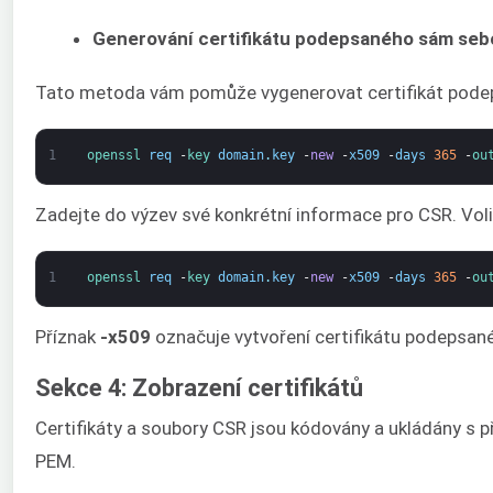
Generování certifikátu podepsaného sám sebo
Tato metoda vám pomůže vygenerovat certifikát podeps
1
openssl 
req
-
key 
domain
.
key
-
new
-
x509
-
days
365
-
ou
Zadejte do výzev své konkrétní informace pro CSR. Voli
1
openssl 
req
-
key 
domain
.
key
-
new
-
x509
-
days
365
-
ou
Příznak
-x509
označuje vytvoření certifikátu podepsa
Sekce 4: Zobrazení certifikátů
Certifikáty a soubory CSR jsou kódovány a ukládány s 
PEM.