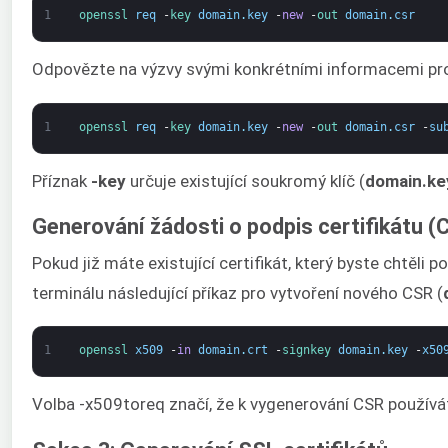
1
openssl 
req
-
key 
domain
.
key
-
new
-
out 
domain
.
csr
Odpovězte na výzvy svými konkrétními informacemi pro
1
openssl 
req
-
key 
domain
.
key
-
new
-
out 
domain
.
csr
-
su
Příznak
-key
určuje existující soukromý klíč (
domain.ke
Generování žádosti o podpis certifikátu (C
Pokud již máte existující certifikát, který byste chtě
terminálu následující příkaz pro vytvoření nového CSR (
1
openssl 
x509
-
in
domain
.
crt
-
signkey 
domain
.
key
-
x50
Volba -x509toreq značí, že k vygenerování CSR použív