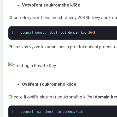
Vytvoření soukromého klíče
Chcete-li vytvořit heslem chráněný 2048bitový soukromý
1
openssl 
genrsa
-
des3
-
out 
domain
.
key
2048
Příkaz vás vyzve k zadání hesla pro dokončení procesu.
Ověření soukromého klíče
Chcete-li ověřit platnost soukromého klíče (
domain.ke
1
openssl 
rsa
-
check
-
in
doména
.
klíč