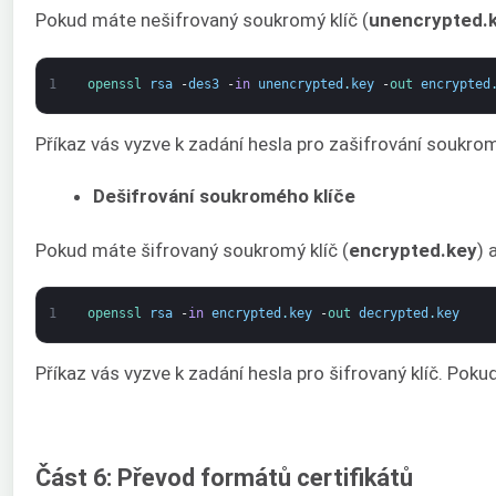
Pokud máte nešifrovaný soukromý klíč (
unencrypted.
1
openssl 
rsa
-
des3
-
in
unencrypted
.
key
-
out 
encrypted
Příkaz vás vyzve k zadání hesla pro zašifrování soukrom
Dešifrování soukromého klíče
Pokud máte šifrovaný soukromý klíč (
encrypted.key
) 
1
openssl 
rsa
-
in
encrypted
.
key
-
out 
decrypted
.
key
Příkaz vás vyzve k zadání hesla pro šifrovaný klíč. Po
Část 6: Převod formátů certifikátů