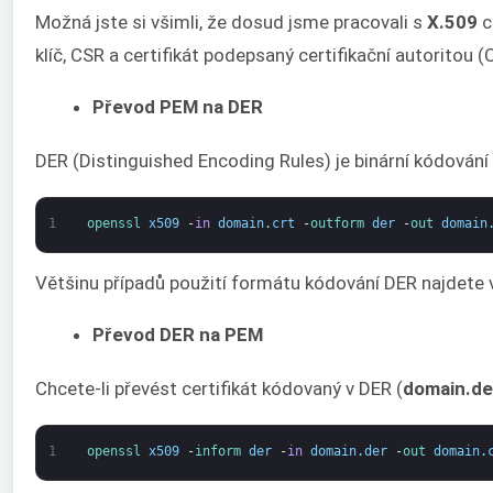
Možná jste si všimli, že dosud jsme pracovali s
X.509
c
klíč, CSR a certifikát podepsaný certifikační autorito
Převod PEM na DER
DER (Distinguished Encoding Rules) je binární kódování
1
openssl 
x509
-
in
domain
.
crt
-
outform 
der
-
out 
domain
Většinu případů použití formátu kódování DER najdete
Převod DER na PEM
Chcete-li převést certifikát kódovaný v DER (
domain.de
1
openssl 
x509
-
inform 
der
-
in
domain
.
der
-
out 
domain
.