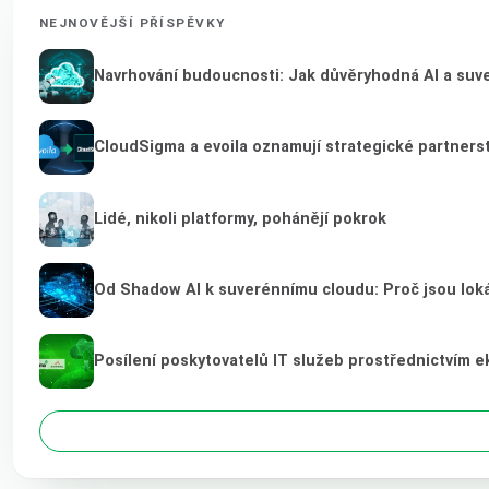
NEJNOVĚJŠÍ PŘÍSPĚVKY
Navrhování budoucnosti: Jak důvěryhodná AI a suver
CloudSigma a evoila oznamují strategické partnerst
Lidé, nikoli platformy, pohánějí pokrok
Od Shadow AI k suverénnímu cloudu: Proč jsou loká
Posílení poskytovatelů IT služeb prostřednictvím 