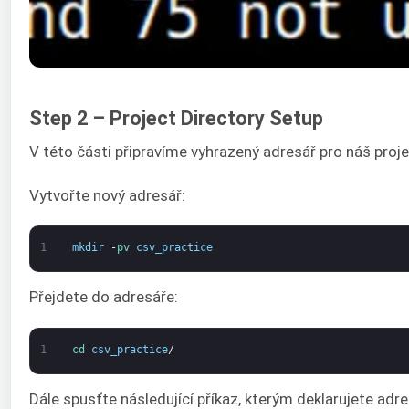
Step 2 – Project Directory Setup
V této části připravíme vyhrazený adresář pro náš proj
Vytvořte nový adresář:
1
mkdir
-
pv 
csv_practice
Přejdete do adresáře:
1
cd 
csv_practice
/
Dále spusťte následující příkaz, kterým deklarujete adr