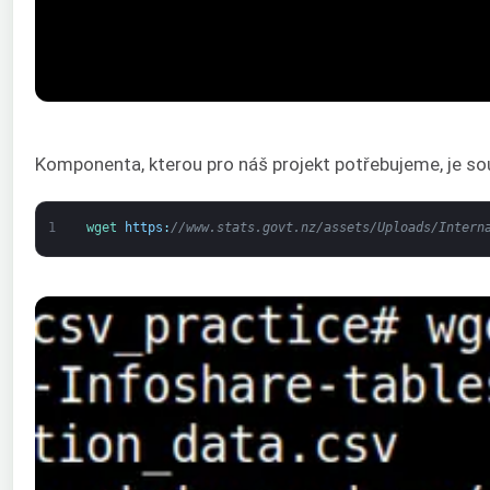
Komponenta, kterou pro náš projekt potřebujeme, je s
1
wget 
https
:
//www.stats.govt.nz/assets/Uploads/Intern