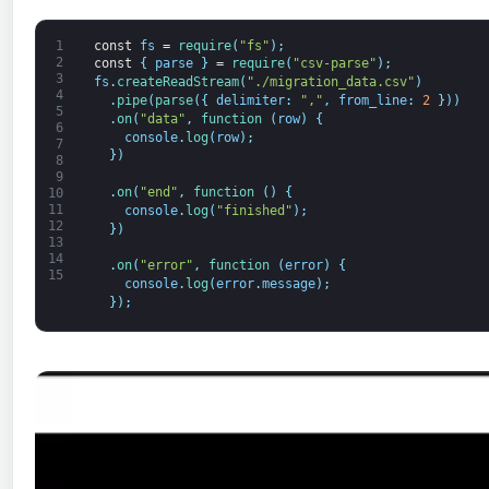
1
const
fs
=
require
(
"fs"
)
;
2
const
{
parse
}
=
require
(
"csv-parse"
)
;
3
fs
.
createReadStream
(
"./migration_data.csv"
)
4
.
pipe
(
parse
(
{
delimiter
:
","
,
from_line
:
2
}
)
)
5
.
on
(
"data"
,
function
(
row
)
{
6
console
.
log
(
row
)
;
7
}
)
8
9
.
on
(
"end"
,
function
(
)
{
10
11
console
.
log
(
"finished"
)
;
12
}
)
13
14
.
on
(
"error"
,
function
(
error
)
{
15
console
.
log
(
error
.
message
)
;
}
)
;