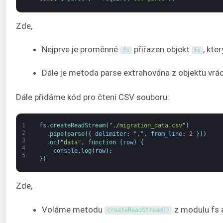
Zde,
Nejprve je proměnné
přiřazen objekt
, kte
fs
fs
Dále je metoda parse extrahována z objektu v
Dále přidáme kód pro čtení CSV souboru:
1
fs
.
createReadStream
(
"./migration_data.csv"
)
2
.
pipe
(
parse
(
{
delimiter
:
","
,
from_line
:
2
}
)
)
3
.
on
(
"data"
,
function
(
row
)
{
4
console
.
log
(
row
)
;
5
}
)
Zde,
Voláme metodu
z modulu fs a
createReadStream
(
)