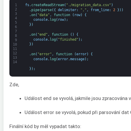
1
fs
.
createReadStream
(
"./migration_data.csv"
)
2
.
pipe
(
parse
(
{
delimiter
:
","
,
from_line
:
2
}
)
)
3
.
on
(
"data"
,
function
(
row
)
{
4
console
.
log
(
row
)
;
5
}
)
6
7
.
on
(
"end"
,
function
(
)
{
8
console
.
log
(
"finished"
)
;
9
}
)
10
11
12
.
on
(
"error"
,
function
(
error
)
{
13
console
.
log
(
error
.
message
)
;
14
}
)
;
Zde,
Událost end se vyvolá, jakmile jsou zpracována
Událost error se vyvolá, pokud při parsování da
Finální kód by měl vypadat takto: