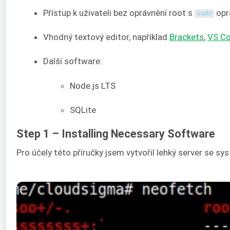
Přístup k uživateli bez oprávnění root s
opr
sudo
Vhodný textový editor, například
Brackets
,
VS C
Další software:
Node.js LTS
SQLite
Step 1 – Installing Necessary Software
Pro účely této příručky jsem vytvořil lehký server se 