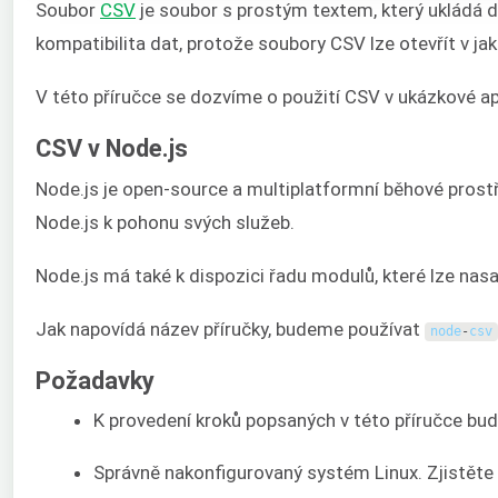
Soubor
CSV
je soubor s prostým textem, který ukládá d
kompatibilita dat, protože soubory CSV lze otevřít v 
V této příručce se dozvíme o použití CSV v ukázkové ap
CSV v Node.js
Node.js je open-source a multiplatformní běhové prostře
Node.js k pohonu svých služeb.
Node.js má také k dispozici řadu modulů, které lze nasa
Jak napovídá název příručky, budeme používat
node
-
csv
Požadavky
K provedení kroků popsaných v této příručce bu
Správně nakonfigurovaný systém Linux. Zjistěte