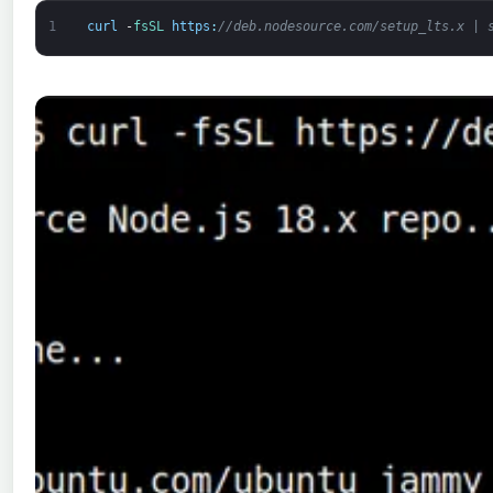
1
curl
-
fsSL 
https
:
//deb.nodesource.com/setup_lts.x | 