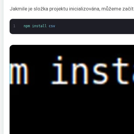
Jakmile je složka projektu inicializována, můžeme začí
1
npm 
install 
csv