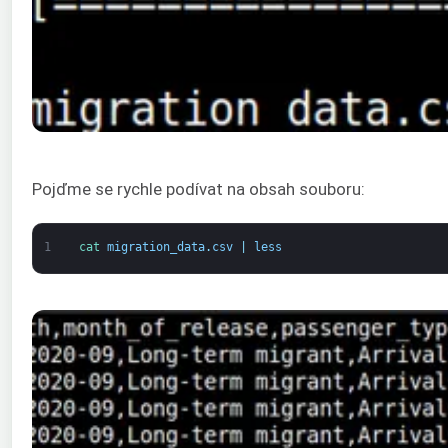
Pojďme se rychle podívat na obsah souboru:
1
cat 
migration_data
.
csv
|
less