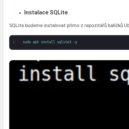
Instalace SQLite
SQLite budeme instalovat přímo z repozitářů balíčků Ub
1
sudo 
apt 
install 
sqlite3
-
y