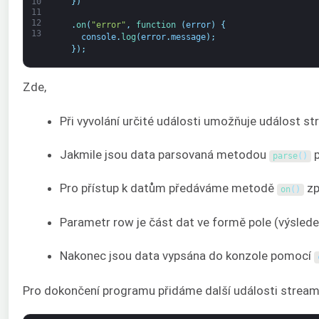
}
)
10
11
12
.
on
(
"error"
,
function
(
error
)
{
13
console
.
log
(
error
.
message
)
;
}
)
;
Zde,
Při vyvolání určité události umožňuje událost 
Jakmile jsou data parsovaná metodou
p
parse
(
)
Pro přístup k datům předáváme metodě
zp
on
(
)
Parametr row je část dat ve formě pole (výslede
Nakonec jsou data vypsána do konzole pomocí
Pro dokončení programu přidáme další události streamu