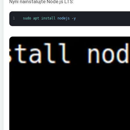
Nyní nainstalujte Node.js LTS:
1
sudo 
apt 
install 
nodejs
-
y