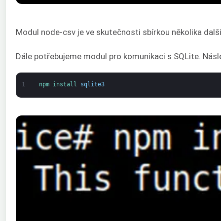
Modul node-csv je ve skutečnosti sbírkou několika dal
Dále potřebujeme modul pro komunikaci s SQLite. Násle
1
npm 
install 
sqlite3