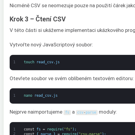
Nicméně CSV se neomezuje pouze na použití čárek jako od
Krok 3 – Čtení CSV
V této části si ukážeme implementaci ukázkového progr
Vytvořte nový JavaScriptový soubor:
1
touch 
read_csv
.
js
Otevřete soubor ve svém oblíbeném textovém editoru:
1
nano 
read_csv
.
js
Nejprve naimportujeme
a
moduly:
fs
csv
-
parse
1
const
fs
=
require
(
"fs"
)
;
2
const
{
parse
}
=
require
(
"csv-parse"
)
;