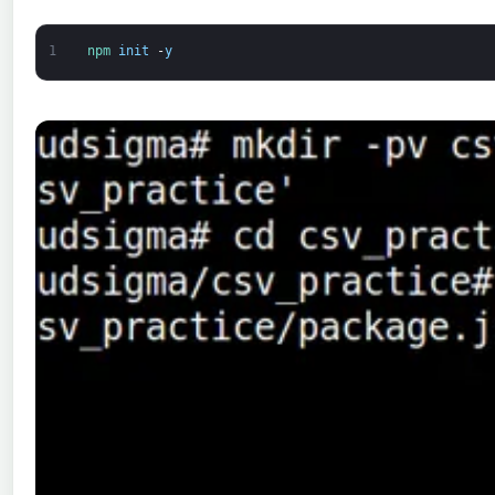
1
npm 
init
-
y