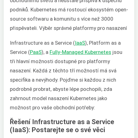
obchodnímu světu a neustále přispívá k úspěchu
podniků. Kubernetes má rostoucí ekosystém open-
source softwaru a komunitu s více než 3000
přispěvateli. Výběr správné platformy pro nasazení
Infrastructure as a Service (
IaaS
), Platform as a
Service (
PaaS
), a
Fully-Managed Kubernetes
jsou
tři hlavní možnosti dostupné pro platformy
nasazení. Každá z těchto tří možností má svá
specifika a nevýhody. Pojďme si každou z nich
podrobně probrat, abyste lépe pochopili, zda
zahrnout model nasazení Kubernetes jako
možnost pro vaše obchodní potřeby:
Řešení Infrastructure as a Service
(IaaS): Postarejte se o své věci