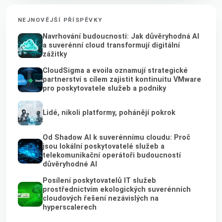
NEJNOVĚJŠÍ PŘÍSPĚVKY
Navrhování budoucnosti: Jak důvěryhodná AI
a suverénní cloud transformují digitální
zážitky
CloudSigma a evoila oznamují strategické
partnerství s cílem zajistit kontinuitu VMware
pro poskytovatele služeb a podniky
Lidé, nikoli platformy, pohánějí pokrok
Od Shadow AI k suverénnímu cloudu: Proč
jsou lokální poskytovatelé služeb a
telekomunikační operátoři budoucností
důvěryhodné AI
Posílení poskytovatelů IT služeb
prostřednictvím ekologických suverénních
cloudových řešení nezávislých na
hyperscalerech