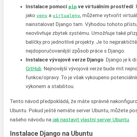
Instalace pomocí
ve virtuálním prostředí
:
pip
jako
a
, můžeme vytvořit virtuál
venv
virtualenv
nainstalovat Django tam. Výhodou tohoto přístu
neovlivňuje zbytek systému. Umožňuje také přiz
balíčky pro jednotlivé projekty. Je to nejpraktičtě
nejdoporučovanější způsob práce s Django.
Instalace vývojové verze Django
: Django je k d
GitHub
. Nejnovější vývojová verze bude mít nejno
funkce/opravy. To je však vykoupeno potenciáln
výkonem a stabilitou.
Tento návod předpokládá, že máte správně nakonfiguro
Ubuntu. Pokud ještě nemáte server Ubuntu, můžete po
našeho návodu na
jak nastavit vlastní server Ubuntu
.
Instalace Django na Ubuntu