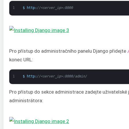
1
$
http
:
//<server_ip>:8000
Pro přístup do administračního panelu Django přidejte
konec URL:
1
$
http
:
//<server_ip>:8000/admin/
Pro přístup do sekce administrace zadejte uživatelské
administrátora: