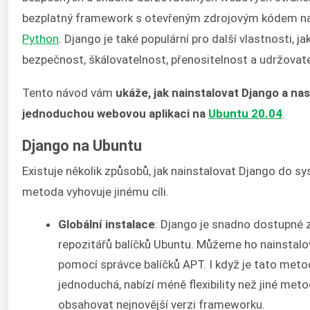
bezplatný framework s otevřeným zdrojovým kódem na
Python
. Django je také populární pro další vlastnosti, ja
bezpečnost, škálovatelnost, přenositelnost a udržovat
Tento návod vám
ukáže, jak nainstalovat Django a nas
jednoduchou webovou aplikaci na
Ubuntu 20.04
.
Django na Ubuntu
Existuje několik způsobů, jak nainstalovat Django do s
metoda vyhovuje jinému cíli.
Globální instalace
: Django je snadno dostupné z
repozitářů balíčků Ubuntu. Můžeme ho nainstalo
pomocí správce balíčků APT. I když je tato meto
jednoduchá, nabízí méně flexibility než jiné met
obsahovat nejnovější verzi frameworku.