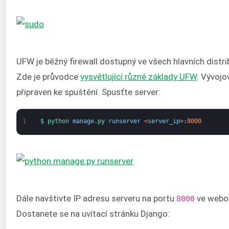
UFW je běžný firewall dostupný ve všech hlavních distri
Zde je průvodce
vysvětlující různé základy UFW
. Vývojo
připraven ke spuštění. Spusťte server:
1
$
python 
manage
.
py 
runserver
<
server_ip
>
:
8000
Dále navštivte IP adresu serveru na portu
ve webov
8000
Dostanete se na uvítací stránku Django: