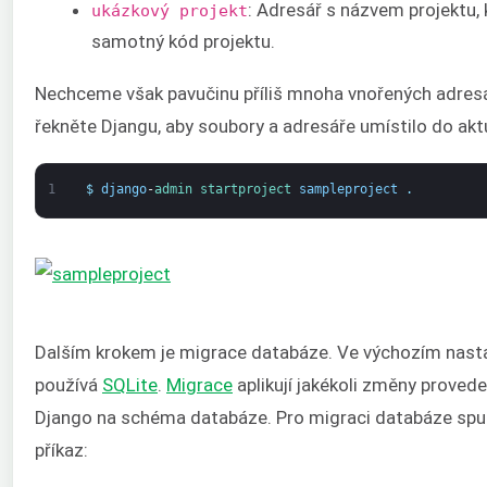
: Adresář s názvem projektu,
ukázkový projekt
samotný kód projektu.
Nechceme však pavučinu příliš mnoha vnořených adresá
řekněte Djangu, aby soubory a adresáře umístilo do akt
1
$
django
-
admin 
startproject 
sampleproject
.
Dalším krokem je migrace databáze. Ve výchozím nast
používá
SQLite
.
Migrace
aplikují jakékoli změny proved
Django na schéma databáze. Pro migraci databáze spus
příkaz: