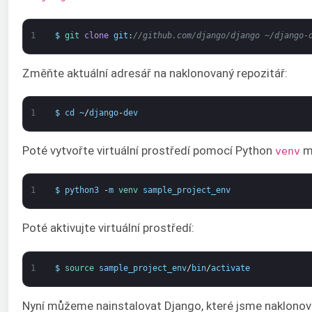
1
$
git 
clone
git
:
//github.com/django/django ~/django-
Změňte aktuální adresář na naklonovaný repozitář:
1
$
cd
~
/
django
-
dev
Poté vytvořte virtuální prostředí pomocí Python
m
venv
1
$
python3
-
m
venv 
sample_project_env
Poté aktivujte virtuální prostředí:
1
$
source 
sample_project_env
/
bin
/
activate
Nyní můžeme nainstalovat Django, které jsme naklonova