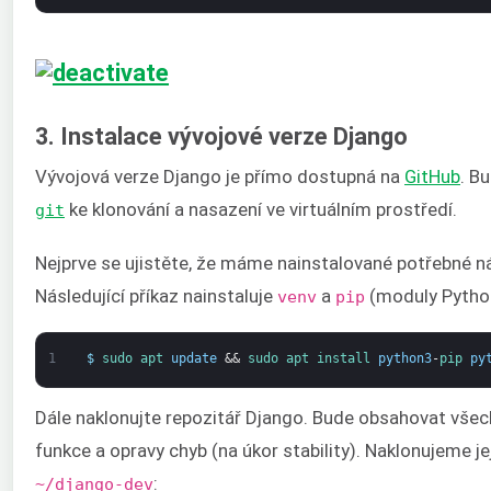
3. Instalace vývojové verze Django
Vývojová verze Django je přímo dostupná na
GitHub
. B
ke klonování a nasazení ve virtuálním prostředí.
git
Nejprve se ujistěte, že máme nainstalované potřebné ná
Následující příkaz nainstaluje
a
(moduly Pytho
venv
pip
1
$
sudo 
apt 
update
&&
sudo 
apt 
install 
python3
-
pip 
py
Dále naklonujte repozitář Django. Bude obsahovat všec
funkce a opravy chyb (na úkor stability). Naklonujeme j
:
~/django-dev