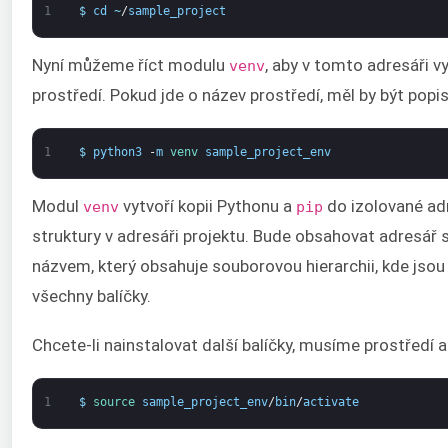
1
$
cd
~
/
sample_project
Nyní můžeme říct modulu
, aby v tomto adresáři vyt
venv
prostředí. Pokud jde o název prostředí, měl by být popis
1
$
python3
-
m
venv 
sample_project_env
Modul
vytvoří kopii Pythonu a
do izolované ad
venv
pip
struktury v adresáři projektu. Bude obsahovat adresář
názvem, který obsahuje souborovou hierarchii, kde jsou
všechny balíčky.
Chcete-li nainstalovat další balíčky, musíme prostředí a
1
$
source 
sample_project_env
/
bin
/
activate