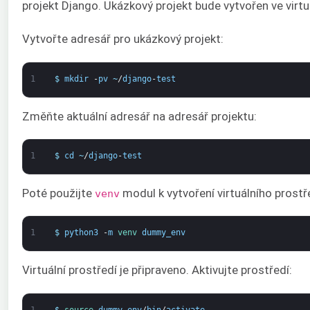
projekt Django. Ukázkový projekt bude vytvořen ve virtu
Vytvořte adresář pro ukázkový projekt:
1
$
mkdir
-
pv
~
/
django
-
test
Změňte aktuální adresář na adresář projektu:
1
$
cd
~
/
django
-
test
Poté použijte
modul k vytvoření virtuálního prostř
venv
1
$
python3
-
m
venv 
dummy_env
Virtuální prostředí je připraveno. Aktivujte prostředí:
1
$
source 
dummy_env
/
bin
/
activate