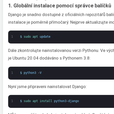
1. Globální instalace pomocí správce balíčků
Django je snadno dostupné z oficiálních repozitářů balí
instalace je poměrně přímočarý. Nejprve aktualizujte in
1
$
sudo 
apt 
update
Dále zkontrolujte nainstalovanou verzi Pythonu. Ve vý
je Ubuntu 20.04 dodáváno s Pythonem 3.8:
1
$
python3
-
V
Nyní jsme připraveni nainstalovat Django:
1
$
sudo 
apt 
install 
python3
-
django