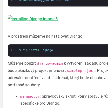
V prostředí můžeme nainstalovat Django:
1
$
pip 
install 
django
Můžeme použít
k vytvoření základu proj
django-admin
bude ukázkový projekt jmenovat
. Proje
sampleproject
adresáři prostředí vlastní adresář, který bude obsahov
potřebné soubory.
: Správcovský skript, který spravuje r
manage.py
specifické pro Django.