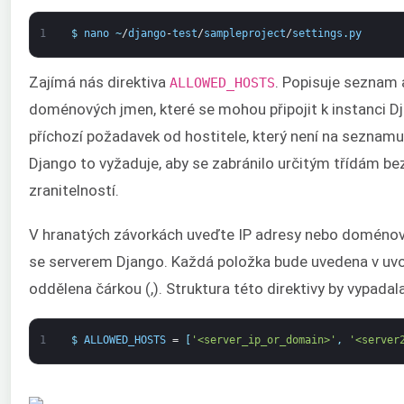
1
$
nano
~
/
django
-
test
/
sampleproject
/
settings
.
py
Zajímá nás direktiva
. Popisuje seznam
ALLOWED_HOSTS
doménových jmen, které se mohou připojit k instanci Dj
příchozí požadavek od hostitele, který není na seznamu,
Django to vyžaduje, aby se zabránilo určitým třídám b
zranitelností.
V hranatých závorkách uveďte IP adresy nebo doménov
se serverem Django. Každá položka bude uvedena v uv
oddělena čárkou (,). Struktura této direktivy by vypadal
1
$
ALLOWED_HOSTS
=
[
'<server_ip_or_domain>'
,
'<server