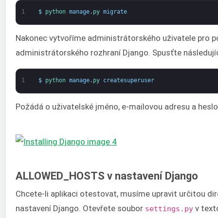
1
$
python 
manage
.
py 
migrate
Nakonec vytvoříme administrátorského uživatele pro po
administrátorského rozhraní Django. Spusťte následujíc
1
$
python 
manage
.
py 
createsuperuser
Požádá o uživatelské jméno, e-mailovou adresu a heslo 
ALLOWED_HOSTS v nastavení Django
Chcete-li aplikaci otestovat, musíme upravit určitou dir
nastavení Django. Otevřete soubor
v text
settings.py