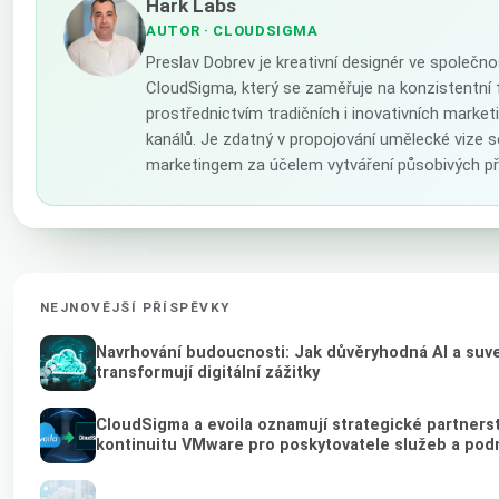
Hark Labs
AUTOR
· CLOUDSIGMA
Preslav Dobrev je kreativní designér ve společno
CloudSigma, který se zaměřuje na konzistentní f
prostřednictvím tradičních i inovativních marke
kanálů. Je zdatný v propojování umělecké vize 
marketingem za účelem vytváření působivých př
NEJNOVĚJŠÍ PŘÍSPĚVKY
Navrhování budoucnosti: Jak důvěryhodná AI a suv
transformují digitální zážitky
CloudSigma a evoila oznamují strategické partnerství
kontinuitu VMware pro poskytovatele služeb a pod