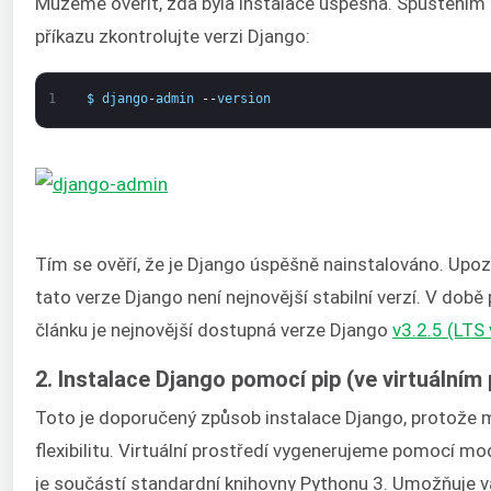
Můžeme ověřit, zda byla instalace úspěšná. Spuštěním 
příkazu zkontrolujte verzi Django:
1
$
django
-
admin
--
version
Tím se ověří, že je Django úspěšně nainstalováno. Upo
tato verze Django není nejnovější stabilní verzí. V době
článku je nejnovější dostupná verze Django
v3.2.5 (LTS 
2. Instalace Django pomocí pip (ve virtuálním 
Toto je doporučený způsob instalace Django, protože m
flexibilitu. Virtuální prostředí vygenerujeme pomocí m
je součástí standardní knihovny Pythonu 3. Umožňuje 