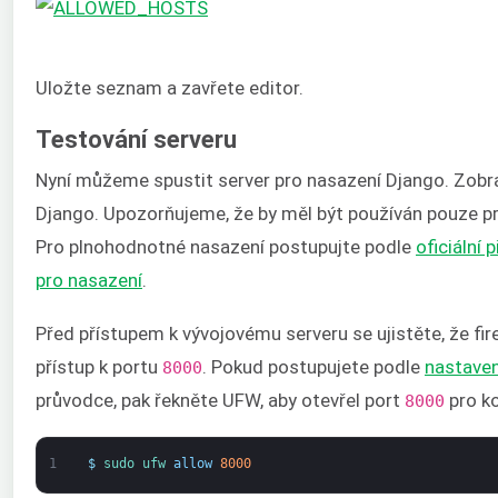
Uložte seznam a zavřete editor.
Testování serveru
Nyní můžeme spustit server pro nasazení Django. Zobra
Django. Upozorňujeme, že by měl být používán pouze pr
Pro plnohodnotné nasazení postupujte podle
oficiální 
pro nasazení
.
Před přístupem k vývojovému serveru se ujistěte, že fi
přístup k portu
. Pokud postupujete podle
nastaven
8000
průvodce, pak řekněte UFW, aby otevřel port
pro k
8000
1
$
sudo 
ufw 
allow
8000