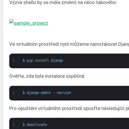
Výzva shellu by se měla změnit na něco takového:
Ve virtuálním prostředí nyní můžeme nainstalovat Djan
1
$
pip 
install 
django
Ověřte, zda byla instalace úspěšná:
1
$
django
-
admin
--
version
Pro opuštění virtuálního prostředí spusťte následující p
1
$
deactivate