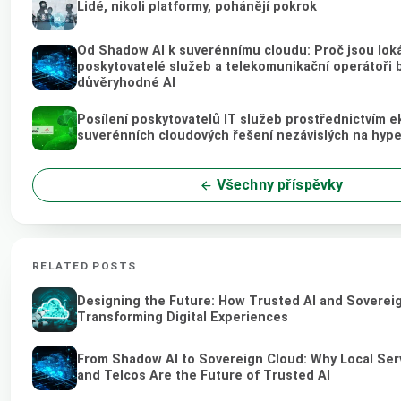
Lidé, nikoli platformy, pohánějí pokrok
Od Shadow AI k suverénnímu cloudu: Proč jsou loká
poskytovatelé služeb a telekomunikační operátoři
důvěryhodné AI
Posílení poskytovatelů IT služeb prostřednictvím e
suverénních cloudových řešení nezávislých na hyp
Všechny příspěvky
RELATED POSTS
Designing the Future: How Trusted AI and Soverei
Transforming Digital Experiences
From Shadow AI to Sovereign Cloud: Why Local Ser
and Telcos Are the Future of Trusted AI