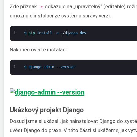
Zde příznak
odkazuje na „upravitelný“ (editable) reži
-e
umožňuje instalaci ze systému správy verzí:
1
$
pip 
install
-
e
~
/
django
-
dev
Nakonec ověřte instalaci:
1
$
django
-
admin
--
version
Ukázkový projekt Django
Dosud jsme si ukázali, jak nainstalovat Django do systé
uvést Django do praxe. V této části si ukážeme, jak vyt