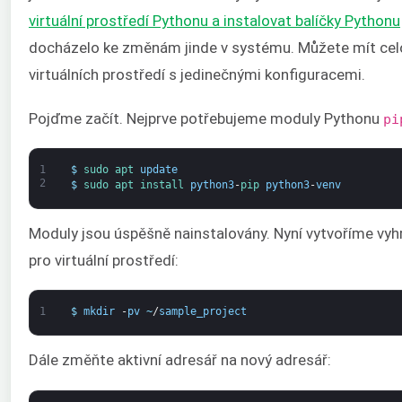
virtuální prostředí Pythonu a instalovat balíčky Pythonu
docházelo ke změnám jinde v systému. Můžete mít cel
virtuálních prostředí s jedinečnými konfiguracemi.
Pojďme začít. Nejprve potřebujeme moduly Pythonu
pi
1
$
sudo 
apt 
update
2
$
sudo 
apt 
install 
python3
-
pip 
python3
-
venv
Moduly jsou úspěšně nainstalovány. Nyní vytvoříme vyh
pro virtuální prostředí:
1
$
mkdir
-
pv
~
/
sample_project
Dále změňte aktivní adresář na nový adresář: