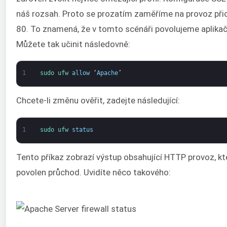
náš rozsah. Proto se prozatím zaměříme na provoz přic
80. To znamená, že v tomto scénáři povolujeme aplikační
Můžete tak učinit následovně:
1
sudo 
ufw 
allow
‘
Apache
’
Chcete-li změnu ověřit, zadejte následující:
1
sudo 
ufw 
status
Tento příkaz zobrazí výstup obsahující HTTP provoz, k
povolen průchod. Uvidíte něco takového: