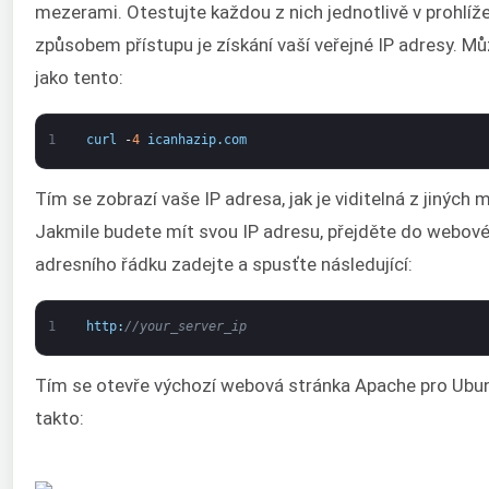
mezerami. Otestujte každou z nich jednotlivě v prohlíže
způsobem přístupu je získání vaší veřejné IP adresy. Mů
jako tento:
1
curl
-
4
icanhazip
.
com
Tím se zobrazí vaše IP adresa, jak je viditelná z jiných 
Jakmile budete mít svou IP adresu, přejděte do webové
adresního řádku zadejte a spusťte následující:
1
http
:
//your_server_ip
Tím se otevře výchozí webová stránka Apache pro Ubu
takto: