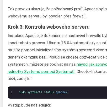
Tok provozu ukazuje, že požadovaný profil Apache byl ak
webovému serveru byl povolen přes firewall.
Krok 3: Kontrola webového serveru
Instalace Apache je dokončena a nastavení firewallu by
konci tohoto procesu Ubuntu 18.04 automaticky spustí
musíte pomocí inicializačního systému systemd zkontr
daném okamžiku běží. Pokud se chcete dozvědět více o 
systémech, můžete se podívat na náš
návod, jak sprav
jednotky Systemd pomocí Systemctl
. Chcete-li zkontr
běží, zadejte:
1
sudo 
systemctl 
status 
apache2
Výstup bude následující: