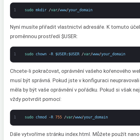
1
sudo 
mkdir
/
var
/
www
/
your_domain
Nyní musíte přiřadit vlastnictví adresáře. K tomuto úč
proměnnou prostředí $USER:
1
sudo 
chown
-
R
$
USER
:
$
USER
/
var
/
www
/
your_domain
Chcete-li pokračovat, oprávnění vašeho kořenového w
musí být správná. Pokud jste v konfiguraci neupravoval
měla by být vaše oprávnění v pořádku. Pokud si však nejs
vždy potvrdit pomocí:
1
sudo 
chmod
-
R
755
/
var
/
www
/
your_domain
Dále vytvoříme stránku index.html. Můžete použít nano