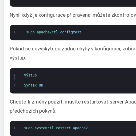
Nyní, když je konfigurace připravena, můžete zkontrolo
1
sudo 
apache2ctl 
configtest
Pokud se nevyskytnou žádné chyby v konfiguraci, zobraz
výstup:
1
Výstup
2
3
Syntax 
OK
Chcete-li změny použít, musíte restartovat server Apa
předchozích pokynů:
1
sudo 
systemctl 
restart 
apache2