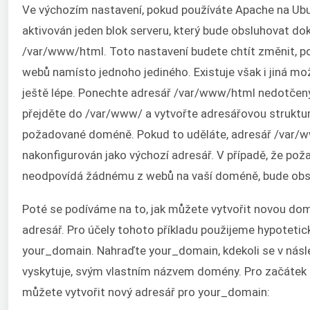
Ve výchozím nastavení, pokud používáte Apache na Ubu
aktivován jeden blok serveru, který bude obsluhovat do
/var/www/html. Toto nastavení budete chtít změnit, p
webů namísto jednoho jediného. Existuje však i jiná mo
ještě lépe. Ponechte adresář /var/www/html nedotčený
přejděte do /var/www/ a vytvořte adresářovou struktur
požadované doméně. Pokud to uděláte, adresář /var/
nakonfigurován jako výchozí adresář. V případě, že pož
neodpovídá žádnému z webů na vaší doméně, bude obs
Poté se podíváme na to, jak můžete vytvořit novou dom
adresář. Pro účely tohoto příkladu použijeme hypotetic
your_domain. Nahraďte your_domain, kdekoli se v násl
vyskytuje, svým vlastním názvem domény. Pro začátek 
můžete vytvořit nový adresář pro your_domain: