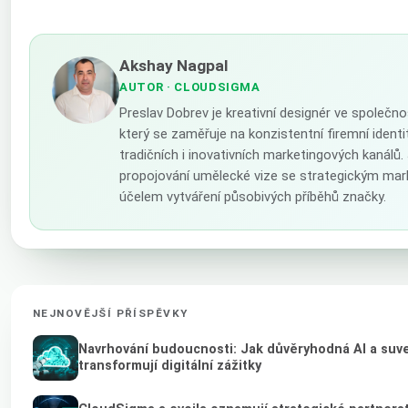
Akshay Nagpal
AUTOR
· CLOUDSIGMA
Preslav Dobrev je kreativní designér ve společn
který se zaměřuje na konzistentní firemní ident
tradičních i inovativních marketingových kanálů.
propojování umělecké vize se strategickým ma
účelem vytváření působivých příběhů značky.
NEJNOVĚJŠÍ PŘÍSPĚVKY
Navrhování budoucnosti: Jak důvěryhodná AI a suv
transformují digitální zážitky