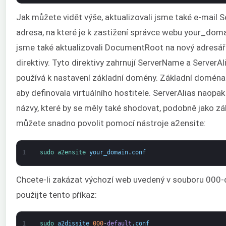
Jak můžete vidět výše, aktualizovali jsme také e-mail 
adresa, na které je k zastižení správce webu your_dom
jsme také aktualizovali DocumentRoot na nový adresář 
direktivy. Tyto direktivy zahrnují ServerName a ServerA
používá k nastavení základní domény. Základní doména
aby definovala virtuálního hostitele. ServerAlias naopak
názvy, které by se měly také shodovat, podobně jako zá
můžete snadno povolit pomocí nástroje a2ensite:
1
sudo 
a2ensite 
your_domain
.
conf
Chcete-li zakázat výchozí web uvedený v souboru 000-d
použijte tento příkaz:
1
sudo 
a2dissite
000
-
default
.
conf