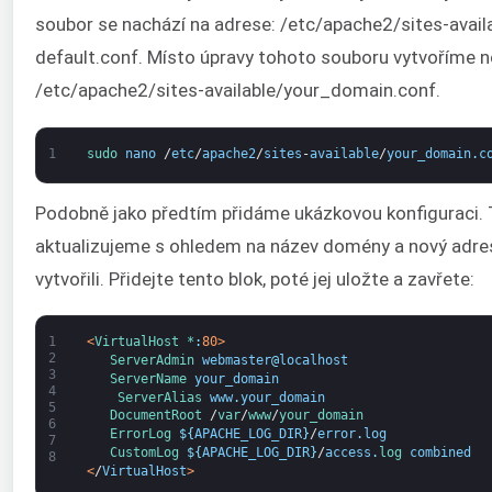
soubor se nachází na adrese: /etc/apache2/sites-avail
default.conf. Místo úpravy tohoto souboru vytvoříme n
/etc/apache2/sites-available/your_domain.conf.
1
sudo 
nano
/
etc
/
apache2
/
sites
-
available
/
your_domain
.
c
Podobně jako předtím přidáme ukázkovou konfiguraci. T
aktualizujeme s ohledem na název domény a nový adres
vytvořili. Přidejte tento blok, poté jej uložte a zavřete:
1
<
VirtualHost *
:
80
>
2
ServerAdmin 
webmaster
@
localhost
3
ServerName 
your_domain
4
ServerAlias 
www
.
your_domain
5
DocumentRoot
/
var
/
www
/
your_domain
6
ErrorLog
$
{
APACHE_LOG_DIR
}
/
error
.
log
7
CustomLog
$
{
APACHE_LOG_DIR
}
/
access
.
log 
combined
8
<
/
VirtualHost
>