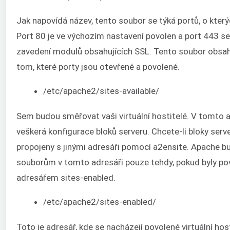
Jak napovídá název, tento soubor se týká portů, o kterýc
Port 80 je ve výchozím nastavení povolen a port 443 se 
zavedení modulů obsahujících SSL. Tento soubor obsah
tom, které porty jsou otevřené a povolené.
/etc/apache2/sites-available/
Sem budou směřovat vaši virtuální hostitelé. V tomto a
veškerá konfigurace bloků serveru. Chcete-li bloky serve
propojeny s jinými adresáři pomocí a2ensite. Apache bu
souborům v tomto adresáři pouze tehdy, pokud byly po
adresářem sites-enabled.
/etc/apache2/sites-enabled/
Toto je adresář, kde se nacházejí povolené virtuální hos