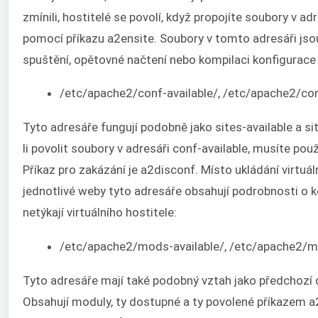
zmínili, hostitelé se povolí, když propojíte soubory v adr
pomocí příkazu a2ensite. Soubory v tomto adresáři jsou
spuštění, opětovné načtení nebo kompilaci konfigurace
/etc/apache2/conf-available/, /etc/apache2/co
Tyto adresáře fungují podobně jako sites-available a s
li povolit soubory v adresáři conf-available, musíte pou
Příkaz pro zakázání je a2disconf. Místo ukládání virtuál
jednotlivé weby tyto adresáře obsahují podrobnosti o ko
netýkají virtuálního hostitele:
/etc/apache2/mods-available/, /etc/apache2/
Tyto adresáře mají také podobný vztah jako předchozí d
Obsahují moduly, ty dostupné a ty povolené příkazem 