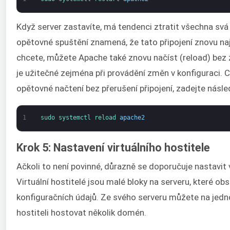
Když server zastavíte, má tendenci ztratit všechna svá 
opětovné spuštění znamená, že tato připojení znovu naj
chcete, můžete Apache také znovu načíst (reload) bez z
je užitečné zejména při provádění změn v konfiguraci. C
opětovné načtení bez přerušení připojení, zadejte násled
1
sudo 
systemctl 
reload 
apache2
Krok 5: Nastavení virtuálního hostitele
Ačkoli to není povinné, důrazně se doporučuje nastavit v
Virtuální hostitelé jsou malé bloky na serveru, které obs
konfiguračních údajů. Ze svého serveru můžete na jedn
hostiteli hostovat několik domén.