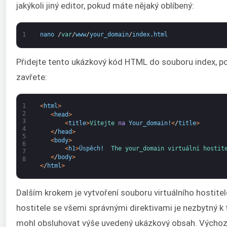
jakýkoli jiný editor, pokud máte nějaký oblíbený:
1
nano
/
var
/
www
/
your_domain
/
index
.
html
Přidejte tento ukázkový kód HTML do souboru index, pot
zavřete:
1
<
html
>
2
<
head
>
3
<
title
>
Vítejte 
na
Your_domain
!
<
/
title
>
4
<
/
head
>
5
<
body
>
6
<
h1
>
Úspěch
!
The 
your_domain 
virtuální 
hostit
7
<
/
body
>
8
<
/
html
>
Dalším krokem je vytvoření souboru virtuálního hostitel
hostitele se všemi správnými direktivami je nezbytný 
mohl obsluhovat výše uvedený ukázkový obsah. Výchozí