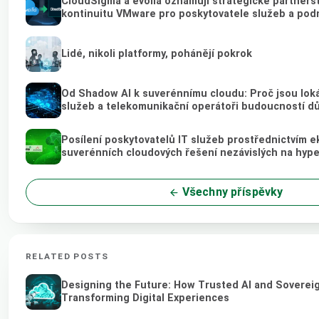
CloudSigma a evoila oznamují strategické partnerství
kontinuitu VMware pro poskytovatele služeb a pod
Lidé, nikoli platformy, pohánějí pokrok
Od Shadow AI k suverénnímu cloudu: Proč jsou loká
služeb a telekomunikační operátoři budoucností d
Posílení poskytovatelů IT služeb prostřednictvím e
suverénních cloudových řešení nezávislých na hyp
Všechny příspěvky
RELATED POSTS
Designing the Future: How Trusted AI and Soverei
Transforming Digital Experiences