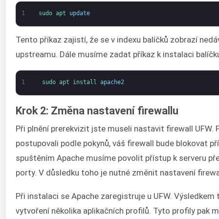
1
sudo 
apt 
update
Tento příkaz zajistí, že se v indexu balíčků zobrazí ne
upstreamu. Dále musíme zadat příkaz k instalaci balíčk
1
sudo 
apt 
install 
apache2
Krok 2: Změna nastavení firewallu
Při plnění prerekvizit jste museli nastavit firewall UFW.
postupovali podle pokynů, váš firewall bude blokovat př
spuštěním Apache musíme povolit přístup k serveru př
porty. V důsledku toho je nutné změnit nastavení firewa
Při instalaci se Apache zaregistruje u UFW. Výsledkem t
vytvoření několika aplikačních profilů. Tyto profily pak 