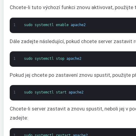
Chcete-li tuto výchozí funkci znovu aktivovat, použijte 
1
sudo 
systemctl 
enable 
apache2
Dále zadejte následující, pokud chcete server zastavit 
1
sudo 
systemctl 
stop 
apache2
Pokud jej chcete po zastavení znovu spustit, použijte př
1
sudo 
systemctl 
start 
apache2
Chcete-li server zastavit a znovu spustit, neboli jej v p
zadejte:
1
sudo 
systemctl 
restart 
apache2