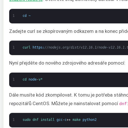
1
cd
~
Zadejte curl se zkopírovaným odkazem a na konec přid
1
curl 
https
:
//nodejs.org/dist/v12.16.1/node-v12.16.1.
Nyní přejděte do nového zdrojového adresáře pomocí:
1
cd 
node
-
v*
Dále musíte kód zkompilovat. K tomu je potřeba stáhno
repozitářů CentOS. Můžete je nainstalovat pomocí
:
dnf
1
sudo 
dnf 
install 
gcc
-
c
++
make 
python2