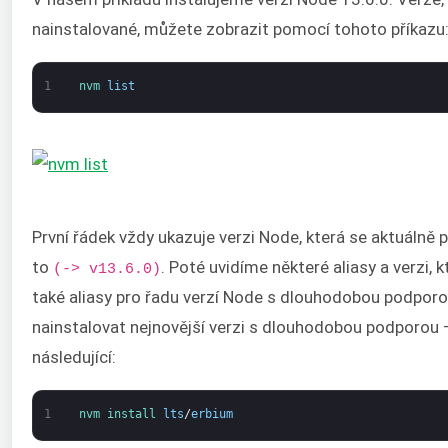
nainstalované, můžete zobrazit pomocí tohoto příkazu
1
nvm 
list
První řádek vždy ukazuje verzi Node, která se aktuálně 
to
. Poté uvidíme některé aliasy a verzi, 
(-> v13.6.0)
také aliasy pro řadu verzí Node s dlouhodobou podpor
nainstalovat nejnovější verzi s dlouhodobou podporou
následující:
1
nvm 
install 
lts
/
erbium