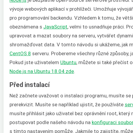
vývoje webových aplikací v prohlížeči. Umožňuje vývoj
pro programování backendu. Vzhledem k tomu, že větši
obeznámena s
JavaScript
, velmi to usnadňuje práci. P
upravovat a mazat soubory na serveru, vytvářet dynam
shromažďovat data. V tomto návodu si ukážeme, jak m
CentOS 8
serveru. Probereme všechny různé způsoby, jak
Pokud jste uživatelem
Ubuntu
, můžete si také přečíst 
Node.js na Ubuntu 18.04 zde
.
Před instalací
Než začnete uvažovat o instalaci programu, musíte se 
prerekvizit. Musíte se například ujistit, že používáte
ser
musíte přihlásit jako uživatel bez oprávnění root, který
postupovat podle našeho návodu na
konfiguraci soubo
s tímto nastavením pomůže. Jakmile to zajistíte, můžete