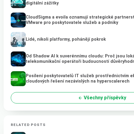
digitální zážitky
CloudSigma a evoila oznamují strategické partnerstv
VMware pro poskytovatele služeb a podniky
Lidé, nikoli platformy, pohánějí pokrok
Od Shadow AI k suverénnímu cloudu: Proč jsou loká
telekomunikační operátoři budoucností důvěryhod
Posílení poskytovatelů IT služeb prostřednictvím 
cloudových řešení nezávislých na hyperscalerech
Všechny příspěvky
RELATED POSTS