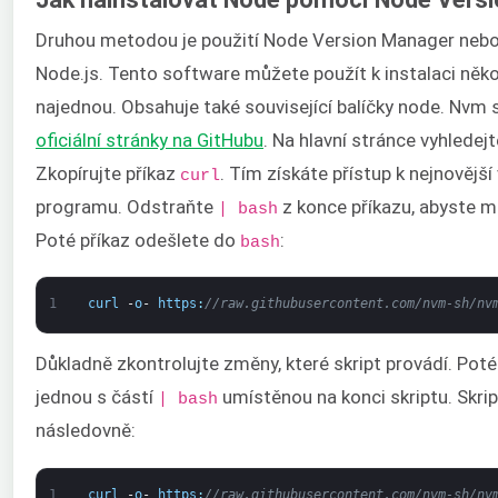
Druhou metodou je použití Node Version Manager nebo
Node.js. Tento software můžete použít k instalaci někol
najednou. Obsahuje také související balíčky node. Nvm 
oficiální stránky na GitHubu
. Na hlavní stránce vyhlede
Zkopírujte příkaz
. Tím získáte přístup k nejnovější
curl
programu. Odstraňte
z konce příkazu, abyste mo
| bash
Poté příkaz odešlete do
:
bash
1
curl
-
o
-
https
:
//raw.githubusercontent.com/nvm-sh/nv
Důkladně zkontrolujte změny, které skript provádí. Poté
jednou s částí
umístěnou na konci skriptu. Skri
| bash
následovně:
1
curl
-
o
-
https
:
//raw.githubusercontent.com/nvm-sh/nv