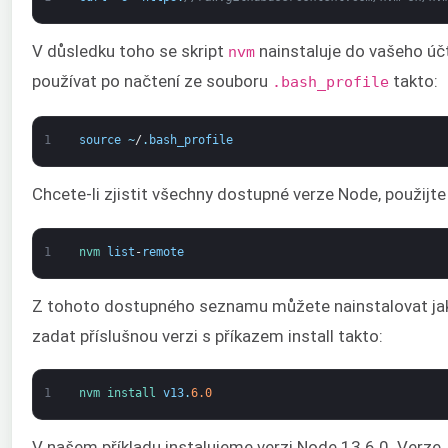
V důsledku toho se skript
nainstaluje do vašeho účt
nvm
používat po načtení ze souboru
takto:
.bash_profile
1
source
~
/
.
bash_profile
Chcete-li zjistit všechny dostupné verze Node, použijte
1
nvm 
list
-
remote
Z tohoto dostupného seznamu můžete nainstalovat jako
zadat příslušnou verzi s příkazem install takto:
1
nvm 
install 
v13
.
6.0
V našem příkladu instalujeme verzi Node 13.6.0. Verze,