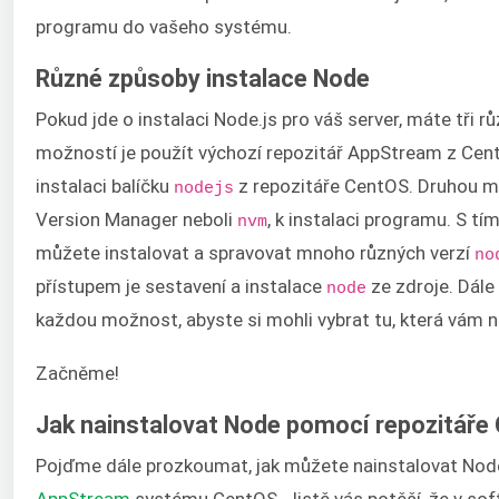
programu do vašeho systému.
Různé způsoby instalace Node
Pokud jde o instalaci Node.js pro váš server, máte tři r
možností je použít výchozí repozitář AppStream z Cen
instalaci balíčku
z repozitáře CentOS. Druhou m
nodejs
Version Manager neboli
, k instalaci programu. S t
nvm
můžete instalovat a spravovat mnoho různých verzí
no
přístupem je sestavení a instalace
ze zdroje. Dále
node
každou možnost, abyste si mohli vybrat tu, která vám n
Začněme!
Jak nainstalovat Node pomocí repozitář
Pojďme dále prozkoumat, jak můžete nainstalovat Nod
AppStream
systému CentOS. Jistě vás potěší, že v so