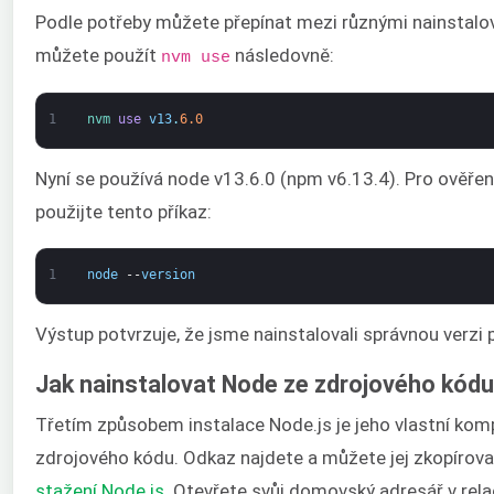
Podle potřeby můžete přepínat mezi různými nainstalo
můžete použít
následovně:
nvm use
1
nvm 
use
v13
.
6.0
Nyní se používá node v13.6.0 (npm v6.13.4). Pro ověřen
použijte tento příkaz:
1
node
--
version
Výstup potvrzuje, že jsme nainstalovali správnou verzi
Jak nainstalovat Node ze zdrojového kódu
Třetím způsobem instalace Node.js je jeho vlastní kom
zdrojového kódu. Odkaz najdete a můžete jej zkopírov
stažení Node.js
. Otevřete svůj domovský adresář v rela