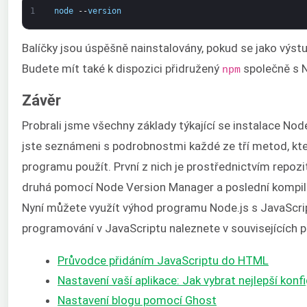
1
node
--
version
Balíčky jsou úspěšně nainstalovány, pokud se jako výst
Budete mít také k dispozici přidružený
společně s 
npm
Závěr
Probrali jsme všechny základy týkající se instalace Nod
jste seznámeni s podrobnostmi každé ze tří metod, kte
programu použít. První z nich je prostřednictvím repo
druhá pomocí Node Version Manager a poslední kompil
Nyní můžete využít výhod programu Node.js s JavaScri
programování v JavaScriptu naleznete v souvisejících 
Průvodce přidáním JavaScriptu do HTML
Nastavení vaší aplikace: Jak vybrat nejlepší konf
Nastavení blogu pomocí Ghost