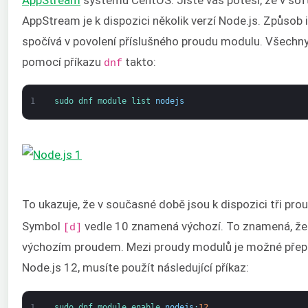
AppStream je k dispozici několik verzí Node.js. Způsob i
spočívá v povolení příslušného proudu modulu. Všechn
pomocí příkazu
takto:
dnf
1
sudo 
dnf 
module 
list 
nodejs
To ukazuje, že v současné době jsou k dispozici tři pro
Symbol
vedle 10 znamená výchozí. To znamená, že 
[d]
výchozím proudem. Mezi proudy modulů je možné přepín
Node.js 12, musíte použít následující příkaz:
1
sudo 
dnf 
module 
enable 
nodejs
:
12