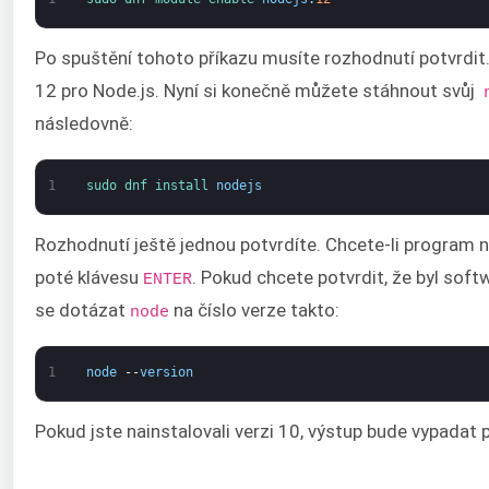
Po spuštění tohoto příkazu musíte rozhodnutí potvrdit.
12 pro Node.js. Nyní si konečně můžete stáhnout svůj
následovně:
1
sudo 
dnf 
install 
nodejs
Rozhodnutí ještě jednou potvrdíte. Chcete-li program n
poté klávesu
. Pokud chcete potvrdit, že byl soft
ENTER
se dotázat
na číslo verze takto:
node
1
node
--
version
Pokud jste nainstalovali verzi 10, výstup bude vypadat p