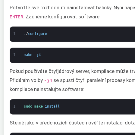
Potvrďte své rozhodnutí nainstalovat balíčky. Nyní nap
. Začněme konfigurovat software:
ENTER
1
.
/
configure
1
make
-
j4
Pokud používáte čtyřjádrový server, kompilace může trv
Přidáním volby
se spustí čtyři paralelní procesy ko
-j4
kompilace nainstalujte software:
1
sudo 
make 
install
Stejně jako v předchozích částech ověřte instalaci dot