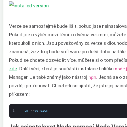
Verze se samozřejmě bude lišit, pokud jste nainstalova
Pokud jde o výběr mezi těmito dvěma verzemi, můžete s
kteroukoli z nich. Jsou považovány za verze s dlouho
znamená, že zdroj bude software po delší dobu nadále 
Pokud se chcete dozvědět více, můžete si o tom přečíst
zde
. Další věcí, která je součástí instalace balíčku
node
Manager. Je také známý jako nástroj
. Jedná se o z
npm
později potřebovat. Chcete-li se ujistit, že jste jej nains
příkazem:
1
npm
--
version
Jak nainstalovat Node pomocí Node Vers