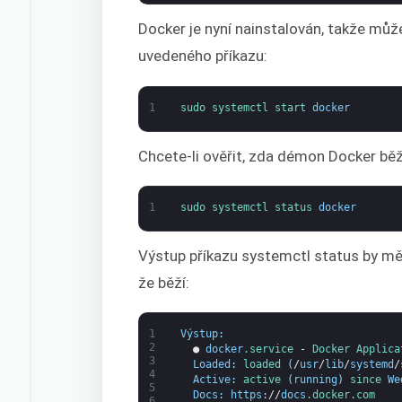
Docker je nyní nainstalován, takže mů
uvedeného příkazu:
1
sudo 
systemctl 
start 
docker
Chcete-li ověřit, zda démon Docker běží
1
sudo 
systemctl 
status 
docker
Výstup příkazu systemctl status by měl
že běží:
1
Výstup
:
2
●
docker
.service
-
Docker 
Applica
3
Loaded
:
loaded
(
/
usr
/
lib
/
systemd
/
4
Active
:
active
(
running
)
since 
We
5
Docs
:
https
:
//
docs
.docker
.com
6