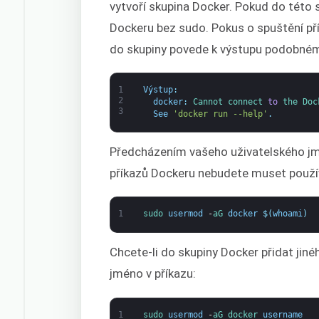
vytvoří skupina Docker. Pokud do této 
Dockeru bez sudo. Pokus o spuštění př
do skupiny povede k výstupu podobné
1
Výstup
:
2
docker
:
Cannot 
connect 
to
the 
Doc
3
See
'docker run --help'
.
Předcházením vašeho uživatelského jmé
příkazů Dockeru nebudete muset použí
1
sudo 
usermod
-
aG 
docker
$
(
whoami
)
Chcete-li do skupiny Docker přidat jin
jméno v příkazu:
1
sudo 
usermod
-
aG 
docker 
username