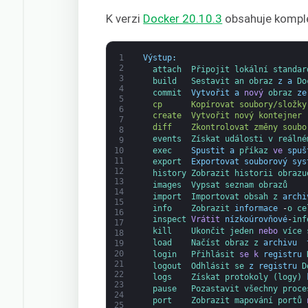
K verzi
Docker 20.10.3
obsahuje komple
1
Výstup
:
2
attach  
Připojit 
lokální 
standar
3
build   
Sestavit 
an 
obraz 
z
a
Do
4
commit  
Vytvořit
a
nový
obraz 
ze
5
  cp      Kopírovat soubory/složky
6
  create  Vytvořit nový kontejner
7
  diff    Zkontrolovat změny soubo
8
events  
Získat 
události 
v reálné
9
exec    
Spustit
a
příkaz 
ve
spuš
10
11
export  
Exportovat
souborový
sys
12
history 
Zobrazit 
historii 
obrazu
13
images  
Vypsat seznam 
obrazů
14
import  
Importovat 
obsah 
z 
archi
15
info    
Zobrazit 
informace 
-
o ce
16
inspect 
Vrátit
nízkoúrovňové
-
inf
17
kill    
Ukončit 
jeden 
nebo
více 
18
load    
Načíst 
obraz 
z 
archivu 
19
20
login   
Přihlásit 
se
k
registru
21
logout  
Odhlásit 
se 
z
registru
D
22
logs    
Získat 
protokoly 
(logy) 
23
pause   
Pozastavit 
všechny 
proce
24
port    
Zobrazit 
mapování 
portů 
25