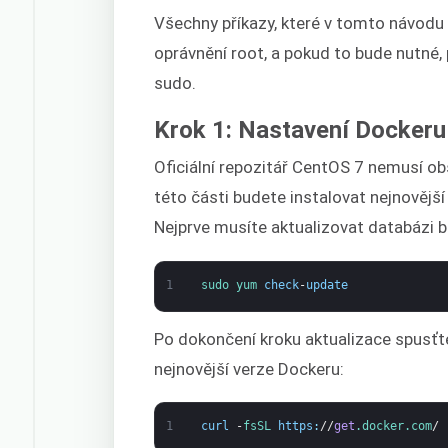
Všechny příkazy, které v tomto návodu
oprávnění root, a pokud to bude nutné,
sudo.
Krok 1: Nastavení Dockeru
Oficiální repozitář CentOS 7 nemusí obs
této části budete instalovat nejnovější
Nejprve musíte aktualizovat databázi b
1
sudo 
yum 
check
-
update
Po dokončení kroku aktualizace spusťte
nejnovější verze Dockeru:
1
curl
-
fsSL 
https
:
//
get
.docker
.com
/