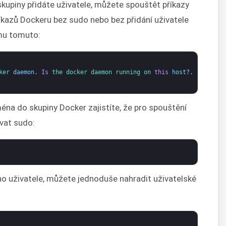
skupiny přidáte uživatele, můžete spouštět příkazy
íkazů Dockeru bez sudo nebo bez přidání uživatele
mu tomuto:
ker 
daemon
.
Is
the 
docker 
daemon 
running 
on 
this
host
?
.
na do skupiny Docker zajistíte, že pro spouštění
vat sudo:
ého uživatele, můžete jednoduše nahradit uživatelské