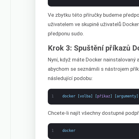
Ve zbytku této příručky budeme předpo
uživatelem ve skupině uživatelů Docker
předponu sudo.
Krok 3: Spuštění příkazů 
Nyní, když máte Docker nainstalovaný a
abychom se seznámili s nástrojem přík
následující podobu:
1
docker
[
volba
]
[
příkaz
]
[
argumenty
]
Chcete-li najít všechny dostupné podpří
1
docker