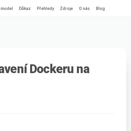
 model
Důkaz
Přehledy
Zdroje
O nás
Blog
tavení Dockeru na