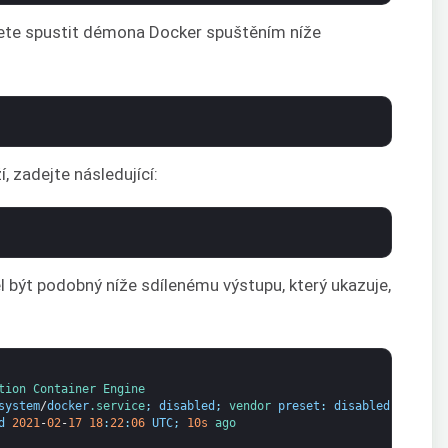
žete spustit démona Docker spuštěním níže
, zadejte následující:
 být podobný níže sdílenému výstupu, který ukazuje,
tion 
Container 
Engine
system
/
docker
.service
;
disabled
;
vendor 
preset
:
disabled
)
d
2021
-
02
-
17
18
:
22
:
06
UTC
;
10s
ago