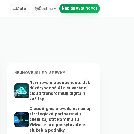
Naplánovat hovor
Auto
Čeština
NEJNOVĚJŠÍ PŘÍSPĚVKY
Navrhování budoucnosti: Jak
důvěryhodná AI a suverénní
cloud transformují digitální
zážitky
CloudSigma a evoila oznamují
strategické partnerství s
cílem zajistit kontinuitu
VMware pro poskytovatele
služeb a podniky