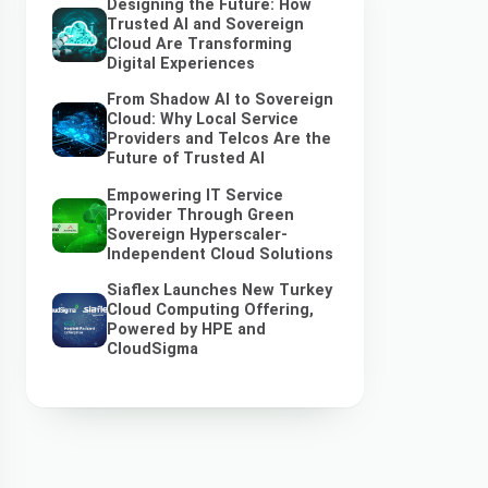
Designing the Future: How
Trusted AI and Sovereign
Cloud Are Transforming
Digital Experiences
From Shadow AI to Sovereign
Cloud: Why Local Service
Providers and Telcos Are the
Future of Trusted AI
Empowering IT Service
Provider Through Green
Sovereign Hyperscaler-
Independent Cloud Solutions
Siaflex Launches New Turkey
Cloud Computing Offering,
Powered by HPE and
CloudSigma