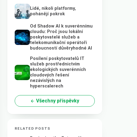
Lidé, nikoli platformy,
pohánějí pokrok
Od Shadow AI k suverénnímu
cloudu: Proč jsou lokální
poskytovatelé služeb a
telekomunikační operátoři
budoucností důvěryhodné AI
Posílení poskytovatelů IT
služeb prostřednictvím
ekologických suverénních
cloudových řešení
nezávislých na
hyperscalerech
Všechny příspěvky
RELATED POSTS