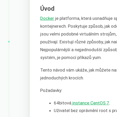
Úvod
Docker
je platforma, která usnadňuje s
kontejnerech. Poskytuje způsob, jak odd
jsou velmi podobné virtuálním strojům, 
používají. Existují různé způsoby, jak 
Nejpopulárnější a nejjednodušší způsob,
systém, je pomocí příkazů yum.
Tento návod vám ukáže, jak můžete nas
jednoduchých krocích.
Požadavky:
64bitová
instance CentOS 7
.
Uživatel bez oprávnění root s pr