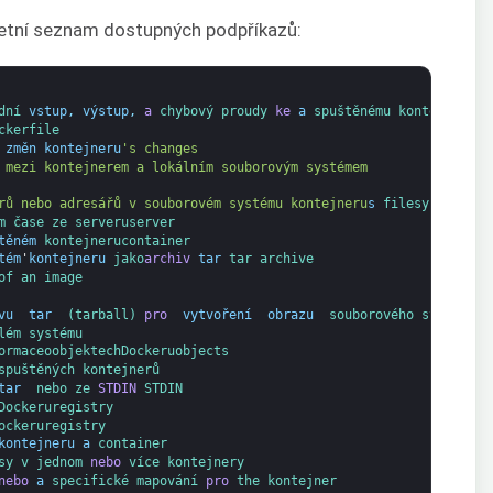
tní seznam dostupných podpříkazů:
dní 
vstup
,
výstup
,
a
chybový 
proudy 
ke
a
spuštěnému 
kontejneru
ckerfile
změn
kontejneru
's changes
 mezi kontejnerem a lokálním souborovým systémem
rů nebo adresářů v souborovém systému kontejneru
s
filesystem
m 
čase 
ze 
serveru
server
těném
kontejneru
container
tém
'
kontejneru
jako
archiv
tar
tar 
archive
of 
an 
image
vu 
tar 
(tarball) 
pro 
vytvoření 
obrazu 
souborového 
systému
lém 
systému
ormace
o
objektech
Dockeru
objects
spuštěných 
kontejnerů
tar 
nebo 
ze 
STDIN
STDIN
Dockeru
registry
ockeru
registry
kontejneru
a
container
sy 
v 
jednom 
nebo
více 
kontejnery
nebo
a
specifické 
mapování 
pro
the 
kontejner