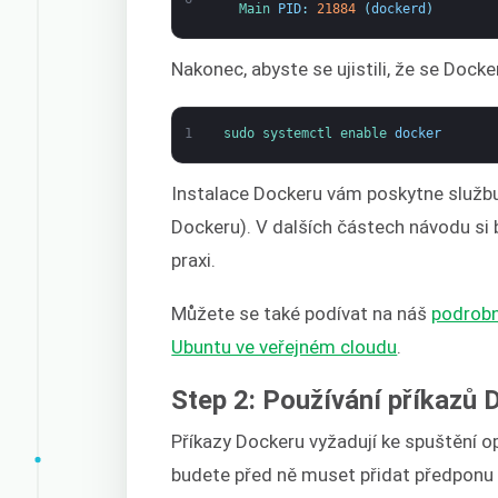
Main 
PID
:
21884
(
dockerd
)
Nakonec, abyste se ujistili, že se Docker
1
sudo 
systemctl 
enable 
docker
Instalace Dockeru vám poskytne službu 
Dockeru). V dalších částech návodu si 
praxi.
Můžete se také podívat na náš
podrobn
Ubuntu ve veřejném cloudu
.
Step 2: Používání příkazů
Příkazy Dockeru vyžadují ke spuštění o
budete před ně muset přidat předponu