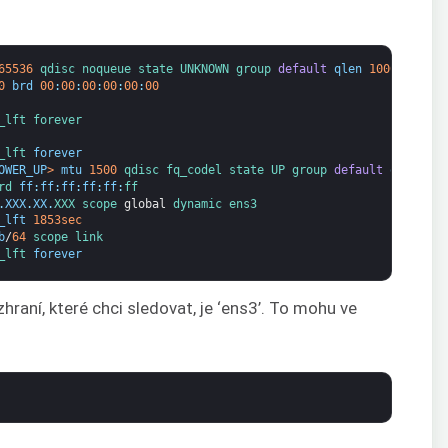
65536
qdisc 
noqueue 
state 
UNKNOWN 
group 
default
qlen
1000
0
brd
00
:
00
:
00
:
00
:
00
:
00
_lft 
forever
_lft 
forever
OWER_UP
>
mtu
1500
qdisc 
fq_codel 
state 
UP 
group 
default
qlen
100
rd 
ff
:
ff
:
ff
:
ff
:
ff
:
ff
.
XXX
.
XX
.
XXX 
scope 
global
dynamic 
ens3
_lft
1853sec
b
/
64
scope 
link
_lft 
forever
raní, které chci sledovat, je ‘ens3’. To mohu ve