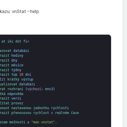
íkazu: vnStat –help
 
at 
iki 
dot 
fi
>
azovat 
databázi
razit 
hodiny
razit 
dny
razit 
měsíce
razit 
týdny
razit 
top
10
dní
žít
krátký
výstup
ualizovat 
databázi
rat 
rozhraní
(
výchozí
:
ens3
)
tká
nápověda
razit 
verzi
čítat 
provoz
pnout 
nastavenou 
jednotku 
rychlosti
razit 
přenosovou 
rychlost 
v
reálném 
čase
znam 
možností 
a
"man vnstat"
.