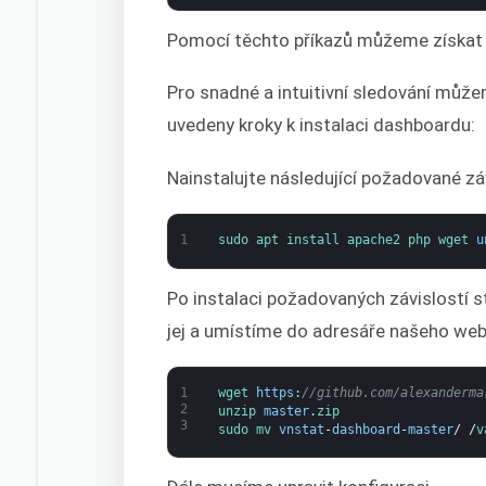
Pomocí těchto příkazů můžeme získat m
Pro snadné a intuitivní sledování můž
uvedeny kroky k instalaci dashboardu:
Nainstalujte následující požadované záv
1
sudo 
apt 
install 
apache2 
php 
wget 
u
Po instalaci požadovaných závislostí 
jej a umístíme do adresáře našeho we
1
wget 
https
:
//github.com/alexanderma
2
unzip 
master
.
zip
3
sudo 
mv 
vnstat
-
dashboard
-
master
/
/
v