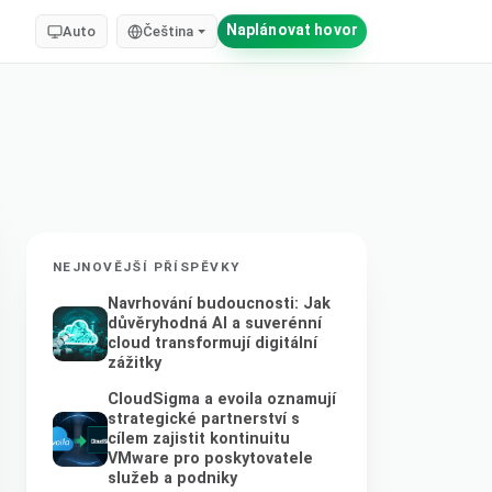
Naplánovat hovor
Auto
Čeština
NEJNOVĚJŠÍ PŘÍSPĚVKY
Navrhování budoucnosti: Jak
důvěryhodná AI a suverénní
cloud transformují digitální
zážitky
CloudSigma a evoila oznamují
strategické partnerství s
cílem zajistit kontinuitu
VMware pro poskytovatele
služeb a podniky