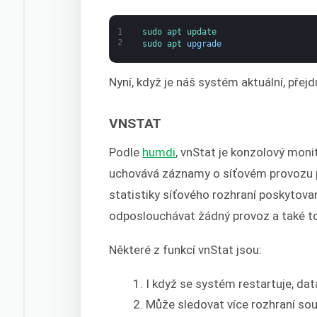
1
sudo 
apt 
update
2
sudo 
apt 
upgrade
Nyní, když je náš systém aktuální, přejdu
VNSTAT
Podle
humdi
, vnStat je konzolový moni
uchovává záznamy o síťovém provozu pr
statistiky síťového rozhraní poskytov
odposlouchávat žádný provoz a také to
Některé z funkcí vnStat jsou:
I když se systém restartuje, dat
Může sledovat více rozhraní so