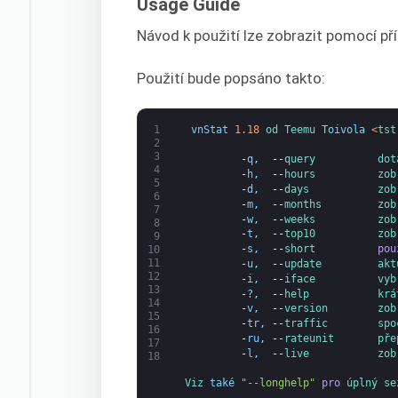
Usage Guide
Návod k použití lze zobrazit pomocí př
Použití bude popsáno takto:
1
vnStat
1.18
od 
Teemu 
Toivola
<
tst
2
3
-
q
,
--
query          
dot
4
-
h
,
--
hours          
zob
5
-
d
,
--
days           
zob
6
-
m
,
--
months         
zob
7
-
w
,
--
weeks          
zob
8
-
t
,
--
top10          
zob
9
-
s
,
--
short
pou
10
11
-
u
,
--
update         
akt
12
-
i
,
--
iface          
vyb
13
-
?
,
--
help           
krá
14
-
v
,
--
version        
zob
15
-
tr
,
--
traffic        
spo
16
-
ru
,
--
rateunit       
pře
17
-
l
,
--
live           
zob
18
Viz 
také
"--longhelp"
pro
úplný 
se