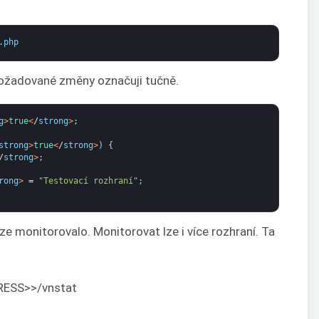
.
php
Požadované změny označuji tučně.
g
>
true
<
/
strong
>
;
strong
>
true
<
/
strong
>
)
{
/
strong
>
;
rong
>
=
"Testovací rozhraní"
;
 monitorovalo. Monitorovat lze i více rozhraní. Ta
RESS>>/vnstat