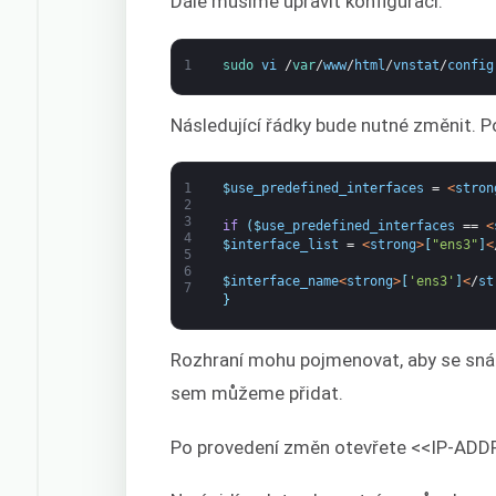
Dále musíme upravit konfiguraci.
1
sudo 
vi
/
var
/
www
/
html
/
vnstat
/
config
Následující řádky bude nutné změnit. 
1
$
use_predefined_interfaces
=
<
stron
2
3
if
(
$
use_predefined_interfaces
==
<
4
$
interface_list
=
<
strong
>
[
"ens3"
]
<
5
6
$
interface_name
<
strong
>
[
'ens3'
]
<
/
st
7
}
Rozhraní mohu pojmenovat, aby se snáze
sem můžeme přidat.
Po provedení změn otevřete <<IP-ADD