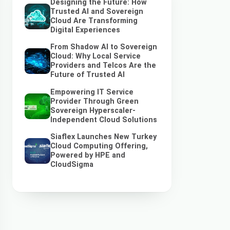
Designing the Future: How
Trusted AI and Sovereign
Cloud Are Transforming
Digital Experiences
From Shadow AI to Sovereign
Cloud: Why Local Service
Providers and Telcos Are the
Future of Trusted AI
Empowering IT Service
Provider Through Green
Sovereign Hyperscaler-
Independent Cloud Solutions
Siaflex Launches New Turkey
Cloud Computing Offering,
Powered by HPE and
CloudSigma