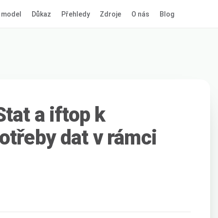
 model
Důkaz
Přehledy
Zdroje
O nás
Blog
tat a iftop k
otřeby dat v rámci