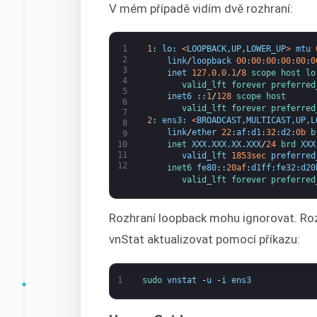
V mém případě vidím dvě rozhraní:
1
1
:
lo
:
<
LOOPBACK
,
UP
,
LOWER_UP
>
mtu
2
link
/
loopback
00
:
00
:
00
:
00
:
00
:
0
3
inet
127.0.0.1
/
8
scope 
host 
lo
4
valid_lft 
forever 
preferred
5
inet6
:
:
1
/
128
scope 
host
6
valid_lft 
forever 
preferred
7
2
:
ens3
:
<
BROADCAST
,
MULTICAST
,
UP
,
L
8
link
/
ether
22
:
af
:
d1
:
32
:
d2
:
0b
b
9
inet 
XXX
.
XXX
.
XX
.
XXX
/
24
brd 
XXX
10
11
valid_lft
1853sec
preferred
12
inet6 
fe80
:
:
20af
:
d1ff
:
fe32
:
d20
valid_lft 
forever 
preferred
Rozhraní loopback mohu ignorovat. Rozh
vnStat aktualizovat pomocí příkazu:
1
sudo 
vnstat
-
u
-
i
ens3