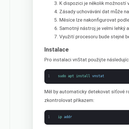
K dispozici je několik možností v
Zásady uchovávání dat může nak
Měsíce lze nakonfigurovat podle
Samotný nástroj je velmi lehký a
Využití procesoru bude stejné b
Instalace
Pro instalaci vnStat použijte následující
1
sudo 
apt 
install 
vnstat
Měl by automaticky detekovat síťové ro
zkontrolovat příkazem:
1
ip 
addr