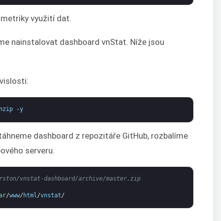
etriky využití dat.
eme nainstalovat dashboard vnStat. Níže jsou
islosti:
nzip
-
y
stáhneme dashboard z repozitáře GitHub, rozbalíme
bového serveru.
rston/vnstat-dashboard/archive/master.zip
ar
/
www
/
html
/
vnstat
/