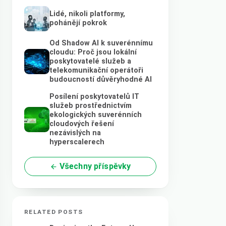
Lidé, nikoli platformy,
pohánějí pokrok
Od Shadow AI k suverénnímu
cloudu: Proč jsou lokální
poskytovatelé služeb a
telekomunikační operátoři
budoucností důvěryhodné AI
Posílení poskytovatelů IT
služeb prostřednictvím
ekologických suverénních
cloudových řešení
nezávislých na
hyperscalerech
Všechny příspěvky
RELATED POSTS