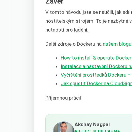
Závěr
V tomto návodu jste se naučili, jak sdí
hostitelským strojem. To je nezbytné v
nutností pro ladění.
Další zdroje o Dockeru na
našem blogu
How to install & operate Docker
Instalace a nastavení Dockeru 
Vyčištění prostředků Dockeru – 
Jak spustit Docker na CloudSig
Příjemnou práci!
Akshay Nagpal
AUTOR
· CLOUDSIGMA