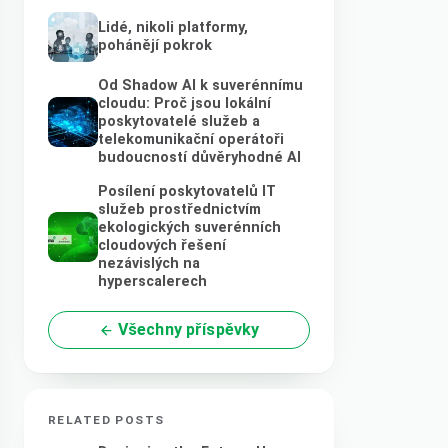
Lidé, nikoli platformy,
pohánějí pokrok
Od Shadow AI k suverénnímu
cloudu: Proč jsou lokální
poskytovatelé služeb a
telekomunikační operátoři
budoucností důvěryhodné AI
Posílení poskytovatelů IT
služeb prostřednictvím
ekologických suverénních
cloudových řešení
nezávislých na
hyperscalerech
Všechny příspěvky
RELATED POSTS