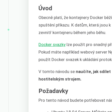
Úvod
Obecně platí, že kontejnery Docker běž
spuštění příkazu. K datům, která jsou k
zevnitř kontejneru během jeho běhu.
Docker svazky
lze použít pro snadný př
Pokud máte například webový server Ng
použít Docker svazek k ukládání protok
V tomto návodu se
naučíte, jak sdíle
hostitelským strojem.
Požadavky
Pro tento návod budete potřebovat nás