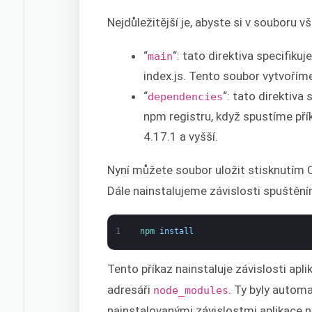
Nejdůležitější je, abyste si v souboru vš
“
“: tato direktiva specifikuj
main
index.js. Tento soubor vytvoříme 
“
“: tato direktiva
dependencies
npm registru, když spustíme př
4.17.1 a vyšší.
Nyní můžete soubor uložit stisknutím C
Dále nainstalujeme závislosti spuštění
1
npm 
install
Tento příkaz nainstaluje závislosti apl
adresáři
. Ty byly automa
node_modules
nainstalovanými závislostmi aplikace n