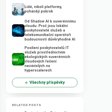
Lidé, nikoli platformy,
pohánějí pokrok
Od Shadow AI k suverénnímu
cloudu: Proč jsou lokální
poskytovatelé služeb a
telekomunikační operátoři
budoucností důvěryhodné AI
Posílení poskytovatelů IT
služeb prostřednictvím
ekologických suverénních
cloudových řešení
nezávislých na
hyperscalerech
Všechny příspěvky
RELATED POSTS