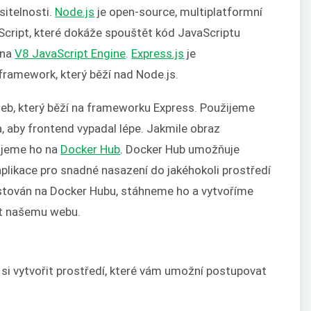
sitelnosti.
Node.js
je open-source, multiplatformní
cript, které dokáže spouštět kód JavaScriptu
 na
V8 JavaScript Engine
.
Express.js
je
framework, který běží nad Node.js.
eb, který běží na frameworku Express. Použijeme
a, aby frontend vypadal lépe. Jakmile obraz
ajeme ho na
Docker Hub
. Docker Hub umožňuje
plikace pro snadné nasazení do jakéhokoli prostředí
ostován na Docker Hubu, stáhneme ho a vytvoříme
žit našemu webu.
 si vytvořit prostředí, které vám umožní postupovat