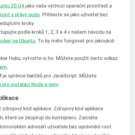
untu 20.04
jako vaše výchozí operační prostředí a
 root s právy sudo
. Přihlaste se jako uživatel bez
edujícími kroky.
tupujte podle kroků 1, 2, 3 a 4 v našem návodu na
Docker na Ubuntu
. To by mělo fungovat pro jakoukoli
ker Hubu, vytvořte si ho. Můžete použít tento odkaz
bem
.
 je správce balíčků pro JavaScript. Můžete
 pro instalaci Node a npm
.
plikace
 zdrojový kód aplikace. Zdrojový kód aplikace
ti, které se zkopírují do kontejneru. Začněte
 domovském adresáři uživatele bez oprávnění root.