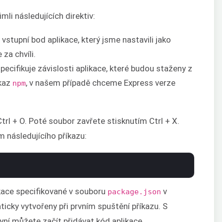
imli následujících direktiv:
e vstupní bod aplikace, který jsme nastavili jako
za chvíli.
 specifikuje závislosti aplikace, které budou staženy z
íkaz
, v našem případě chceme Express verze
npm
trl + O. Poté soubor zavřete stisknutím Ctrl + X.
m následujícího příkazu:
ikace specifikované v souboru
v
package.json
ticky vytvořeny při prvním spuštění příkazu. S
yní můžete začít přidávat kód aplikace.