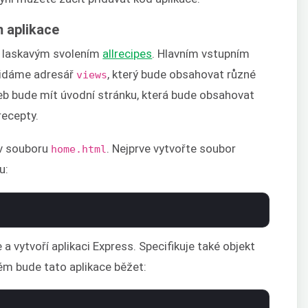
m aplikace
s laskavým svolením
allrecipes
. Hlavním vstupním
řidáme adresář
, který bude obsahovat různé
views
eb bude mít úvodní stránku, která bude obsahovat
recepty.
 v souboru
. Nejprve vytvořte soubor
home.html
u:
 a vytvoří aplikaci Express. Specifikuje také objekt
rém bude tato aplikace běžet: