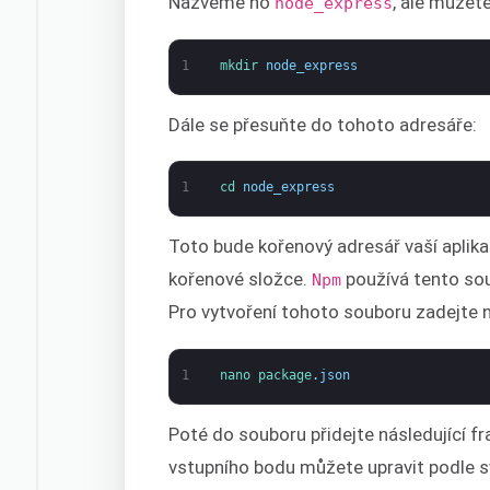
Nazveme ho
, ale můžete
node_express
1
mkdir 
node_express
Dále se přesuňte do tohoto adresáře:
1
cd 
node_express
Toto bude kořenový adresář vaší aplika
kořenové složce.
používá tento soub
Npm
Pro vytvoření tohoto souboru zadejte ná
1
nano 
package
.
json
Poté do souboru přidejte následující f
vstupního bodu můžete upravit podle s