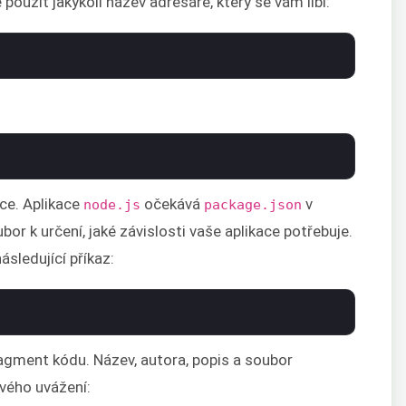
 použít jakýkoli název adresáře, který se vám líbí:
ce. Aplikace
očekává
v
node.js
package.json
or k určení, jaké závislosti vaše aplikace potřebuje.
sledující příkaz:
ragment kódu. Název, autora, popis a soubor
vého uvážení: