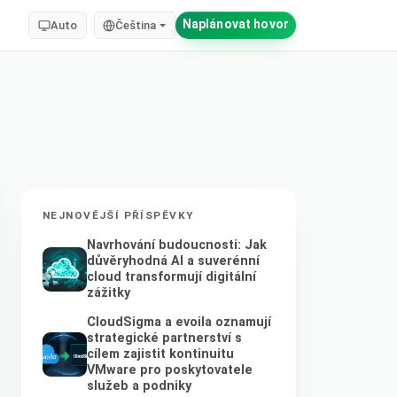
Naplánovat hovor
Auto
Čeština
NEJNOVĚJŠÍ PŘÍSPĚVKY
Navrhování budoucnosti: Jak
důvěryhodná AI a suverénní
cloud transformují digitální
zážitky
CloudSigma a evoila oznamují
strategické partnerství s
cílem zajistit kontinuitu
VMware pro poskytovatele
služeb a podniky