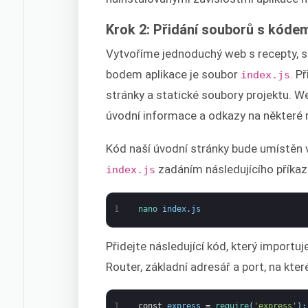
Krok 2: Přidání souborů s kóde
Vytvoříme jednoduchý web s recepty, 
bodem aplikace je soubor
. P
index.js
stránky a statické soubory projektu. W
úvodní informace a odkazy na některé 
Kód naší úvodní stránky bude umístěn
zadáním následujícího příkaz
index.js
1
nano 
index
.
js
Přidejte následující kód, který importuje
Router, základní adresář a port, na kte
1
const
express
=
require
(
'express'
)
;