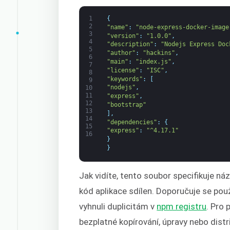
1
{
2
"name"
:
"node-express-docker-image
3
"version"
:
"1.0.0"
,
4
"description"
:
"Nodejs Express Doc
5
"author"
:
"hackins"
,
6
"main"
:
"index.js"
,
7
"license"
:
"ISC"
,
8
"keywords"
:
[
9
"nodejs"
,
10
11
"express"
,
12
"bootstrap"
13
]
,
14
"dependencies"
:
{
15
"express"
:
"^4.17.1"
16
}
}
Jak vidíte, tento soubor specifikuje náz
kód aplikace sdílen. Doporučuje se použ
vyhnuli duplicitám v
npm registru
. Pro 
bezplatné kopírování, úpravy nebo distr