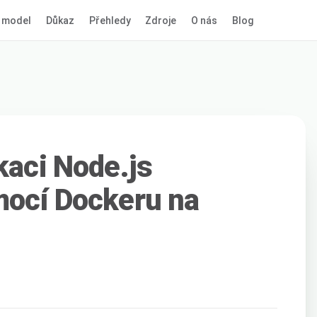
 model
Důkaz
Přehledy
Zdroje
O nás
Blog
kaci Node.js
mocí Dockeru na