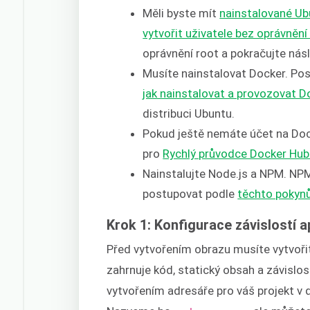
Měli byste mít
nainstalované Ub
vytvořit uživatele bez oprávnění
oprávnění root a pokračujte násl
Musíte nainstalovat Docker. Pos
jak nainstalovat a provozovat 
distribuci Ubuntu.
Pokud ještě nemáte účet na Doc
pro
Rychlý průvodce Docker Hu
Nainstalujte Node.js a NPM. NPM
postupovat podle
těchto pokynů
Krok 1: Konfigurace závislostí a
Před vytvořením obrazu musíte vytvořit
zahrnuje kód, statický obsah a závislos
vytvořením adresáře pro váš projekt v