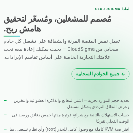
لماذا CLOUDSIGMA
مُصمم للمشغلين، ومُسعّر لتحقيق
هامش ربح.
تعمل نفس المنصة المرنة والشفافة على تشغيل كل خادم
سحابي من CloudSigma — بحيث يمكنك إعادة بيعه تحت
علامتك التجارية الخاصة على أساس تقاسم الإيرادات.
جميع الخوادم السحابية
تحديد حجم الموارد بحرية — اشترِ المعالج والذاكرة العشوائية والتخزين
وعرض النطاق الترددي بشكل مستقل
حساب الاستهلاك بالثانية مع شرائح فوترة مدتها خمس دقائق ورصيد في
الوقت الفعلي تقريبًا
افتراضية KVM كاملة مع وصول كامل للجذر (root) وأي نظام تشغيل، بما