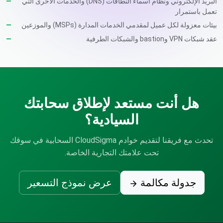
البريد الإلكتروني ونظام أسماء النطاقات (DNS) والخدمات الأخرى التي
تعمل باستمرار
بيئات معزولة لكل عميل لمقدمي الخدمات المدارة (MSPs) والموزعين
عقد شبكات VPN وbastion والشبكات الطرفية
هل أنت مستعد لإطلاق سحابتك
السيادية؟
تحدث مع فريقنا لتقديم خوادم CloudSigma السحابية في سوقك
تحت علامتك التجارية الخاصة.
جدولة مكالمة
عرض نموذج التسعير