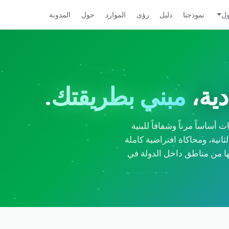
ول
نموذجنا
دليل
رؤى
الموارد
حول
المدونة
دية،
مبني بطريقتك
.
ودي الخدمات أساساً مرناً وشفافاً للبنية
فوترة بالثانية، ومحاكاة افتراضية كاملة
ها من مناطق داخل الدولة في