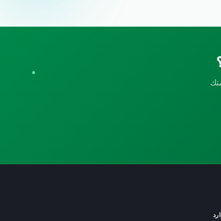
علامتك
رد