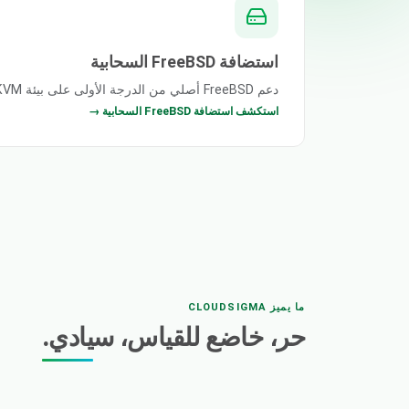
استضافة FreeBSD السحابية
دعم FreeBSD أصلي من الدرجة الأولى على بيئة KVM معزولة.
استكشف استضافة FreeBSD السحابية →
ما يميز CLOUDSIGMA
حر، خاضع للقياس، سيادي.