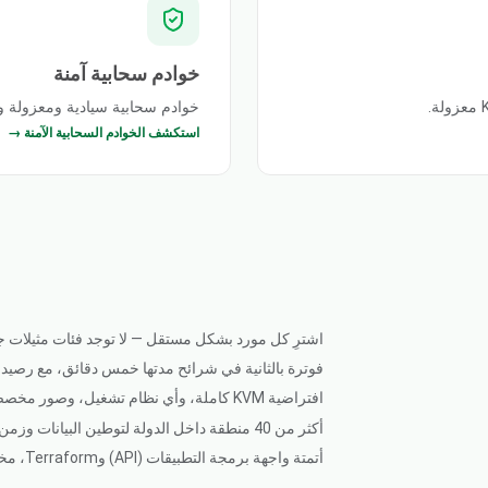
خوادم سحابية آمنة
خوادم سحابية سيادية ومعزولة 
استكشف الخوادم السحابية الآمنة →
اشترِ كل مورد بشكل مستقل — لا توجد فئات مثيلات جا
فوترة بالثانية في شرائح مدتها خمس دقائق، مع رصيد ف
افتراضية KVM كاملة، وأي نظام تشغيل، وصور مخصصة، ووصول كامل للجذر (root)
أكثر من 40 منطقة داخل الدولة لتوطين البيانات وزمن انتقال منخفض
أتمتة واجهة برمجة التطبيقات (API) وTerraform، مخصصة لعلامتك التجارية