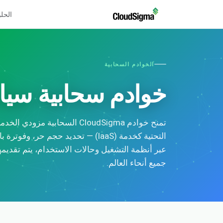
الحل
الخوادم السحابية
خوادم سحابية سيا
تمنح خوادم CloudSigma السحابية مز
التحتية كخدمة (IaaS) — تحديد حجم حر، و
عبر أنظمة التشغيل وحالات الاستخدام، يتم تقديم
جميع أنحاء العالم.