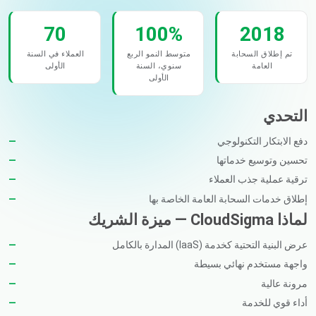
70
100%
2018
تم إطلاق السحابة
متوسط النمو الربع
العملاء في السنة
العامة
سنوي، السنة
الأولى
الأولى
التحدي
دفع الابتكار التكنولوجي
تحسين وتوسيع خدماتها
ترقية عملية جذب العملاء
إطلاق خدمات السحابة العامة الخاصة بها
لماذا CloudSigma — ميزة الشريك
عرض البنية التحتية كخدمة (IaaS) المدارة بالكامل
واجهة مستخدم نهائي بسيطة
مرونة عالية
أداء قوي للخدمة