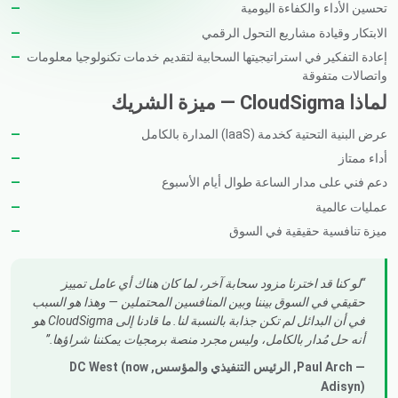
تحسين الأداء والكفاءة اليومية
الابتكار وقيادة مشاريع التحول الرقمي
إعادة التفكير في استراتيجيتها السحابية لتقديم خدمات تكنولوجيا معلومات
واتصالات متفوقة
لماذا CloudSigma — ميزة الشريك
عرض البنية التحتية كخدمة (IaaS) المدارة بالكامل
أداء ممتاز
دعم فني على مدار الساعة طوال أيام الأسبوع
عمليات عالمية
ميزة تنافسية حقيقية في السوق
لو كنا قد اخترنا مزود سحابة آخر، لما كان هناك أي عامل تمييز
حقيقي في السوق بيننا وبين المنافسين المحتملين — وهذا هو السبب
في أن البدائل لم تكن جذابة بالنسبة لنا. ما قادنا إلى CloudSigma هو
أنه حل مُدار بالكامل، وليس مجرد منصة برمجيات يمكننا شراؤها.
— Paul Arch,
الرئيس التنفيذي والمؤسس
, DC West (now
Adisyn)