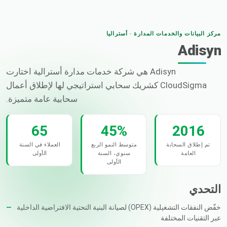
مركز البيانات والخدمات المدارة · أستراليا
Adisyn
Adisyn هي شركة خدمات مدارة أسترالية اختارت
CloudSigma كشريك سحابي استراتيجي لها لإطلاق أعمال
سحابية عامة متميزة.
65
45%
2016
تم إطلاق السحابة
متوسط النمو الربع
العملاء في السنة
العامة
سنوي، السنة
الأولى
الأولى
التحدي
خفّض النفقات التشغيلية (OPEX) لصيانة البنية التحتية الافتراضية الداخلية
عبر التقنيات المختلفة