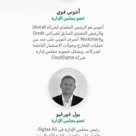
أنتوني فوي
عضو مجلس الإدارة
أنتوني هو الرئيس التنفيذي لشركة Uberall
والرئيس التنفيذي السابق لشركتي Qredo
وWorkshare. أشرف أنتوني على عدد من
عمليات التخارج وجولات الاستثمار الناجحة
لشركاته، ويشغل عضوية مجلس إدارة
شركة CloudSigma.
بول غورغيو
عضو مجلس الإدارة
رئيس مجلس الإدارة في Sigtax AG،
حاصل على ماجستير إدارة الأعمال من