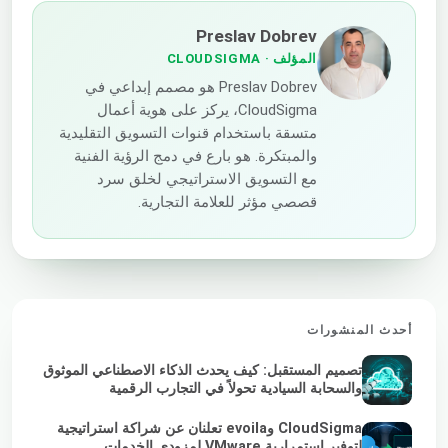
Preslav Dobrev
المؤلف
· CLOUDSIGMA
Preslav Dobrev هو مصمم إبداعي في
CloudSigma، يركز على هوية أعمال
متسقة باستخدام قنوات التسويق التقليدية
والمبتكرة. هو بارع في دمج الرؤية الفنية
مع التسويق الاستراتيجي لخلق سرد
قصصي مؤثر للعلامة التجارية.
أحدث المنشورات
تصميم المستقبل: كيف يحدث الذكاء الاصطناعي الموثوق
والسحابة السيادية تحولاً في التجارب الرقمية
CloudSigma وevoila تعلنان عن شراكة استراتيجية
لتوفير استمرارية VMware لمزودي الخدمات