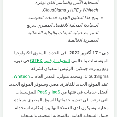
السحابة الآمن والمباشر الذي توفره
Whitech و HPE و CloudSigma.
يتيح هذا التعاون الجديد خدمات الحوسبة
السيادية المحلية للاقتصاد المصري سريع
النمو مع حماية البيانات والولاية القضائية
المصرية الخالصة.
دبي
– 17 أكتوبر 2022-
في الحدث السنوي لتكنولوجيا
المؤسسات والعالمي
للتحول الرقمي GITEX
في دبي،
وقع روبرت جينكين، الرئيس التنفيذي لشركة
CloudSigma، ومحمد متولي، المدير العام لـ
Whitech
،
عقد الموقع الجديد للقاهرة، مصر. وسيوفر الموقع الجديد
أفضل خدمات في فئتها من
IaaS
و
PaaS
للمؤسسات
التي ترغب في تقديم خدماتها للسوق المصري بسيادة
محلية. وسيكون لدى العملاء النهائيين إمكانية استخدام
حلول السحابة العامة، والسحابة الهجينة، والسحابة