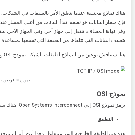
هناك نماذج مختلفة عندما يتعلق الأمر بالطبقات في الشبكات، 
فإن مسار البيانات هو نفسه. تبدأ البيانات من أعلى المسار عن
وفي نهاية المطاف، تنتقل إلى جهاز آخر. وفي الجهاز الآخر، س
بتغليف البيانات التي تتلقاها من الطبقة التي تسبقها لمساعدة ال
هنا، سنناقش نوعين من النماذج لطبقات الشبكة: نموذج OSI ونموذج TCP/IP:
نموذج OSI ونموذج TCP/IP
نموذج OSI
يرمز نموذج OSI إلى Open Systems Interconnect. هناك سبع طبقات مختلفة تشكل هذا النموذج:
التطبيق
هذه هي الطبقة الخارجية التي ستتفاعل معها أنت، أو المستخ