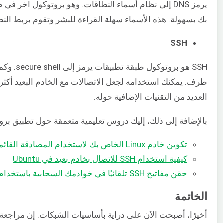
يرمز DNS إلى نظام أسماء النطاقات. وهو بروتوكول آخر ف
بك بسهولة. هذه الأسماء سهلة القراءة للبشر وتقوم بربط النطاق بعنوان IP لتتمكن من الوص
SSH
SSH هو بر
طرف. يمكنك استخدامه لجعل الاتصالات مع الخادم البعيد أكثر أمان
العديد من التقنيات الإضافية حوله.
بالإضافة إلى ذلك، إليك دروس تعليمية متعمقة حول تطبيق بروتوكو
تكوين خادم Linux الخاص بك لاستخدام المصادقة القائمة على مفتاح SSH
كيفية استخدام SSH للاتصال بخادم بعيد في Ubuntu
حقن مفاتيح SSH تلقائيًا في خوادمك السحابية باستخدام سكربت Bash البسيط هذا
الخاتمة
أخيرًا، أصبحت الآن على دراية بأساسيات الشبكات. إن مراجع