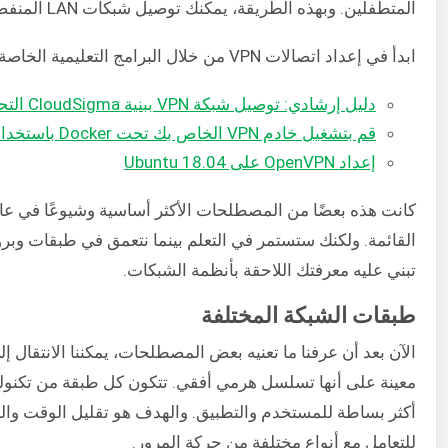
المتطفلين. وبهذه الطريقة، يمكنك توصيل شبكات LAN المنفصلة والأنظمة البعيدة بأمان عبر الإنترنت.
ابدأ في إعداد اتصالات VPN من خلال البرامج التعليمية الخاصة بنا:
دليل إرشادي: توصيل شبكة VPN ببنية CloudSigma التحتية
قم بتشغيل خادم VPN الخاص بك تحت Docker باستخدام OpenVPN Access Server
إعداد OpenVPN على Ubuntu 18.04
كانت هذه بعضًا من المصطلحات الأكثر أساسية وشيوعًا في عال
القائمة. ولكنك ستستمر في التعلم بينما نتعمق في طبقات و
تبني عليه معرفتك اللاحقة بأنظمة الشبكات.
طبقات الشبكة المختلفة
الآن بعد أن عرفنا ما تعنيه بعض المصطلحات، يمكننا الانتقال 
معينة على أنها تسلسل هرمي أفقي. تتكون كل طبقة من تكنولوج
أكثر بساطة للمستخدم والتطبيق. والهدف هو تقليل الوقت والج
للتعامل مع أنواع مختلفة من حركة المرور.