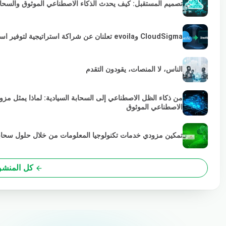
تصميم المستقبل: كيف يحدث الذكاء الاصطناعي الموثوق والسحابة 
CloudSigma وevoila تعلنان عن شراكة استراتيجية لتوفير استمرارية VMware لمزودي الخدمات والمؤسسات
الناس، لا المنصات، يقودون التقدم
من ذكاء الظل الاصطناعي إلى السحابة السيادية: لماذا يمثل مز
الاصطناعي الموثوق
تمكين مزودي خدمات تكنولوجيا المعلومات من خلال حلول سحابية خضراء
كل المنشو