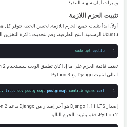
وميزات أمان سهلة التنفيذ.
تثبيت الحزم اللازمة
أولاً، ابدأ بتثبيت جميع الحزم اللازمة. لحسن الحظ، تتوفر ك
Ubuntu الرسمية. افتح الطرفية، وقم بتحديث ذاكرة التخزين المؤقت لحزم
sudo 
apt 
update
1
التالي لتثبيت Django مع Python 3:
ev 
libpq
-
dev 
postgresql 
postgresql
-
contrib 
nginx 
curl
1
Python 2، فقم بتثبيت الحزم التالية: