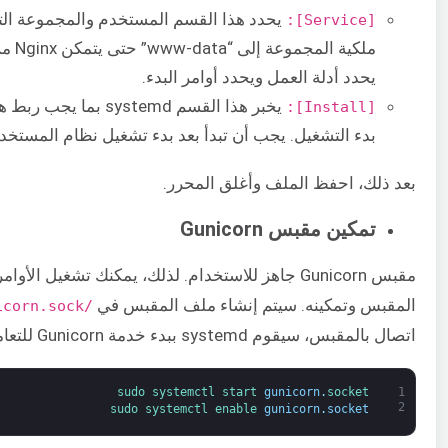
يحدد هذا القسم المستخدم والمجموعة التي 
[Service]:
يحدد أدلة العمل ويحدد أوامر البدء.
يخبر هذا القسم systemd 
[Install]:
بدء التشغيل. يجب أن تبدأ بعد بدء تشغيل نظام المستخدم
بعد ذلك، احفظ الملف وأغلق المحرر.
تمكين مقبس Gunicorn
مقبس Gunicorn جاهز للاستخدام. لذلك، يمكنك تشغيل ا
المقبس وتمكينه. سيتم إنشاء ملف المقبس في
/run/gunicorn.sock
اتصال بالمقبس، سيقوم systemd ببدء خدمة Gunicorn للتعامل معه:
sudo 
systemctl 
start 
gunicorn
.
socket
1
2
sudo 
systemctl 
enable 
gunicorn
.
socket