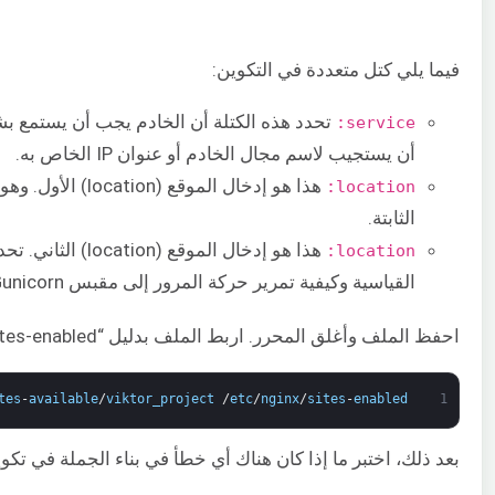
فيما يلي كتل متعددة في التكوين:
service:
أن يستجيب لاسم مجال الخادم أو عنوان IP الخاص به.
هذا هو إدخال الموقع
location:
الثابتة.
هذا هو إدخال الموقع 
location:
القياسية وكيفية تمرير حركة المرور إلى مقبس Gunicorn.
احفظ الملف وأغلق المحرر. اربط الملف بدليل “sites-enabled” لتنشيطه:
tes
-
available
/
viktor_project
/
etc
/
nginx
/
sites
-
enabled
1
بعد ذلك، اختبر ما إذا كان هناك أي خطأ في بناء الجملة في تكوين inx