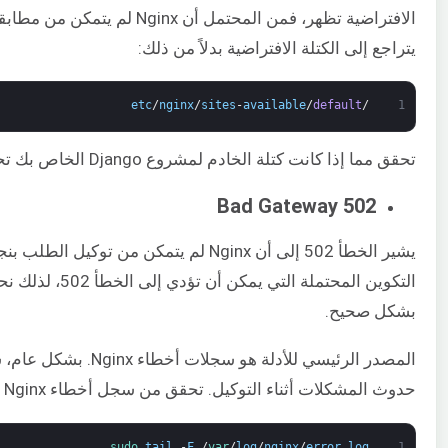
الافتراضية تظهر، فمن المحتمل أن
يتراجع إلى الكتلة الافتراضية بدلاً من ذلك:
etc
/
nginx
/
sites
-
available
/
default
/
1
تحقق مما إذا كانت كتلة الخادم لمشروع Django الخاص بك تحتوي على
502 Bad Gateway
يشير الخطأ 502 إلى أن Nginx لم يتمكن من
التكوين المحتملة 
بشكل صحيح.
المصدر الرئيسي للأدلة ه
حدوث المشكلات أثناء التوكيل. تحقق من سجل أخطاء Nginx باستخدام الأمر التالي:
sudo 
tail
-
F
/
var
/
log
/
nginx
/
error
.
log
1