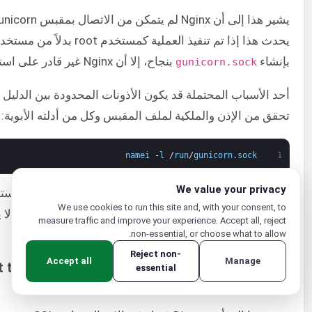
يحدث هذا إذا تم تنفيذ العملية كمستخدم root بدلاً من مستخدم
بإنشاء
بنجاح، إلا أن Nginx غير قادر على استخدامه.
gunicorn.sock
أحد الأسباب المحتملة قد يكون الأذونات المحدودة بين الدليل
تحقق من الإذن والملكية لملف المقبس وكل من أدلته الأبوية:
namei
-
l
/
run
/
gunicorn
.
sock
1
We value your privacy
يصف العمود الأول أذونات الملف. ويصف العمود الثاني المستخ
We use cookies to run this site and, with your consent, to
المالكة. إذا كان أي من الأدلة المؤدية إلى
لا 
gunicorn.sock
measure traffic and improve your experience. Accept all, reject
فسيفشل Nginx في الوصول إلى المقبس.
non-essential, or choose what to allow.
Reject non-
Accept all
Manage
Django يعرض "he server: Connection
essential
refused"