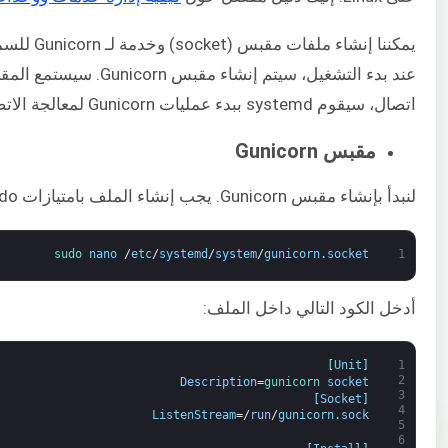
عند بدء التشغيل، سيتم إنشا
اتصال، سيقوم systemd ببدء عمليات Gunicorn لمعالجة الاتصال.
مقبس Gunicorn
لنبدأ بإنشاء مقبس Gunicorn. يجب إنشاء الملف بامتيازات sudo:
sudo 
nano
/
etc
/
systemd
/
system
/
gunicorn
.
socket
1
أدخل الكود التالي داخل الملف:
]
Unit
[
1
2
Description
=
gunicorn 
socket
3
]
Socket
[
4
ListenStream
=/
run
/
gunicorn
.
sock
5
6