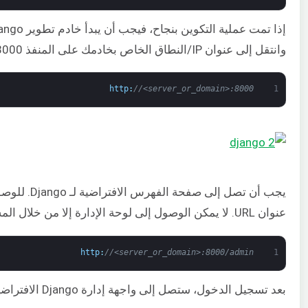
وانتقل إلى عنوان IP/النطاق الخاص بخادمك على المنفذ 8000:
http
:
//<server_or_domain>:8000
1
عنوان URL. لا يمكن الوصول إلى لوحة الإدارة إلا من خلال المستخدم المتميز الذي أنشأناه مسبقًا:
http
:
//<server_or_domain>:8000/admin
1
بعد تسجيل الدخول، ستصل إلى واجهة إدارة Django الافتراضية: