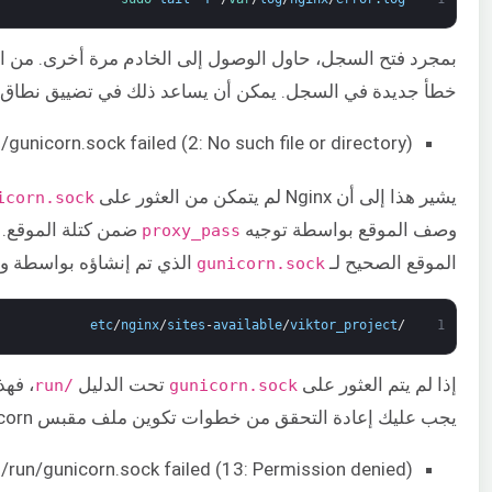
بمجرد فتح السجل، حاول الوصول إلى الخادم مرة أخرى. من ا
خطأ جديدة في السجل. يمكن أن يساعد ذلك في تضييق نطاق ا
/gunicorn.sock failed (2: No such file or directory)
يشير هذا إلى أن Nginx لم يتمكن من العثور على
icorn.sock
وصف الموقع بواسطة توجيه
ضمن كتلة الموقع. 
proxy_pass
الموقع الصحيح لـ
الذي تم إنشاؤه بواسطة وحدة systemd لـ n.socket
gunicorn.sock
etc
/
nginx
/
sites
-
available
/
viktor_project
/
1
إذا لم يتم العثور على
تحت الدليل
/run
gunicorn.sock
يجب عليك إعادة التحقق من خطوات تكوين ملف مقبس Gunicorn.
:/run/gunicorn.sock failed (13: Permission denied)