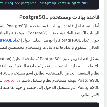
ev 
libpq
-
dev 
postgresql 
postgresql
-
contrib 
nginx 
curl
1
قاعدة بيانات ومستخدم PostgreSQL
أما بالنس
البيانات الكائنية-العلائقية. 
حول إعداد PostgreSQL، راجع هذا الدليل حول
إعداد PostgreSQL على خادم Ubuntu
الحالي، سنقوم بإعداد قاعدة بيانات ومستخدم مخصصين لتطبيق Django الخاص ب
للاتصالات المحلية. باختصار، ستقوم "مصادقة النظير" بمصاد
PostgreSQL بتهيئة مستخدم نظام تشغيل باسم
لي
postgres
PostgreSQL. قم بتسجيل الدخول إلى جلسة واجهة تفاعلية لـ PostgreSQL كـ
الأمر التالي: