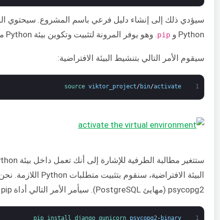
سيؤدي ذلك إلى إنشاء دليل فرعي باسم المشروع. سيحتوي ال
Python و
. وهو يوفر المرونة لتثبيت وتكوين بيئة Python معزولة للمشروع.
pip
سيقوم الأمر التالي بتنشيط البيئة الافتراضية:
source 
viktor_project
/
bin
/
activate
1
psycopg2 (مهايئ PostgreSQL). سيأمر الأمر التالي أداة pip المحلية بتثبيت المكونات:
pip 
install 
django 
gunicorn 
psycopg2
-
binary
1