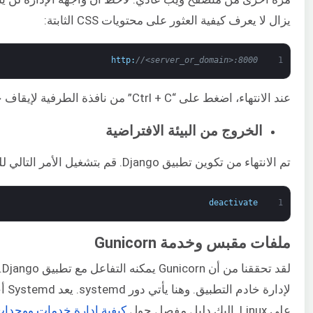
يزال لا يعرف كيفية العثور على محتويات CSS الثابتة:
http
:
//<server_or_domain>:8000
1
عند الانتهاء، اضغط على “Ctrl + C” من نافذة الطرفية لإيقاف خادم Gunicorn.
الخروج من البيئة الافتراضية
تم الانتهاء من تكوين تطبيق Django. قم بتشغيل الأمر التالي للخروج من البيئة الافتراضية:
deactivate
1
ملفات مقبس وخدمة Gunicorn
لق
على Linux. إليك دليل مفصل حول
كيفية إدارة خدمات ووحدات stemd