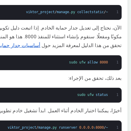
viktor_project
/
manage
.
py 
collectstatic
/
~
1
تحقق من هذا الدليل لمعرفة المزيد حول
أساسيات جدار حماية UFW واستخدا
sudo 
ufw 
allow
8000
1
بعد ذلك، تحقق من الإجراء:
sudo 
ufw 
status
1
أخيرًا، يمكننا اختبار الخادم أثناء العمل. ابدأ تشغيل خادم تطوير Django
viktor_project
/
manage
.
py 
runserver
0.0.0.0
:
8000
/
~
1