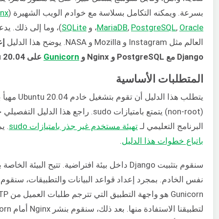
بسرعة. ويمكنه التكامل بسلاسة مع خوادم الويب الشهيرة (
nx
Oracle
,
PostgreSQL
,
MariaDB
، و
SQLite
العالم مثل Instagram و Mozilla و NASA. يوضح هذا الدليل
إع
Django مع PostgreSQL و Nginx و
Gunicorn
على Ubuntu 20.04.
المتطلبات الأساسية
يتطلب هذا ا
(non-root) يتمتع بامتيازات sudo. راجع هذا الدليل التفصيلي حول
البرنامج التعليمي لـ
تهيئة مستخدم غير جذر بامتيازات sudo
. ي
باتباع خطوات هذا الدليل
.
سنقوم بتثبيت Django داخل بيئة افتراضية. تتيح ال