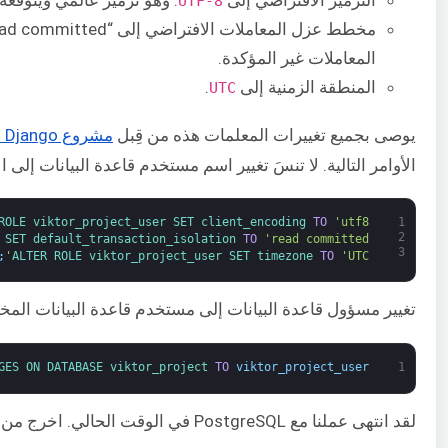
UTF-8
المعاملات غير المؤكدة.
المنطقة الزمنية إلى
.
UTC
يوصى بجميع تغييرات المعلمات هذه من قِبل
مشروع Django نفسه
الأوامر التالية. لا تنسَ تغيير اسم مستخدم قاعدة البيانات إلى 
ROLE 
viktor_project_user 
SET 
client_encoding 
TO
'utf8'
1
2
 
SET 
default_transaction_isolation 
TO
'read committed'
3
;
ALTER 
ROLE 
viktor_project_user 
SET 
timezone 
TO
'UTC'
تغيير مسؤول قاعدة البيانات إلى مستخدم قاعدة البيانات ال
GES 
ON 
DATABASE 
viktor_project 
TO
viktor_project_user
1
لقد انتهى عملنا مع PostgreSQL في الوقت الحالي. اخرج من واجهة تفاعل PostgreSQL التفاعلية: