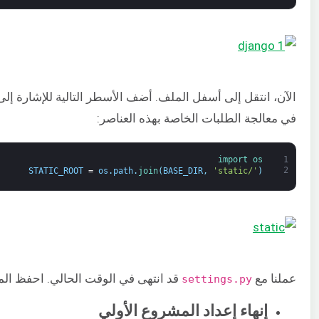
في معالجة الطلبات الخاصة بهذه العناصر:
import 
os
1
2
STATIC_ROOT
=
os
.
path
.
join
(
BASE_DIR
,
'static/'
)
عملنا مع
قد انتهى في الوقت الحالي. احفظ الم
settings.py
إنهاء إعداد المشروع الأولي