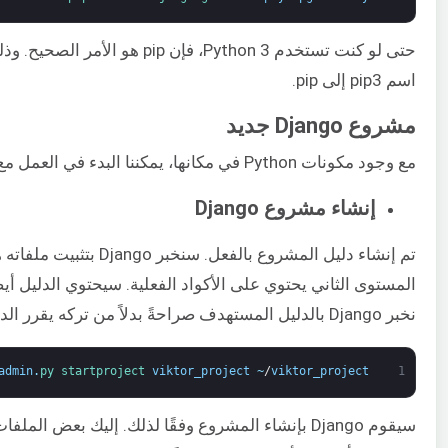
حتى لو كنت تستخدم Python 3، فإن ip
اسم pip3 إلى pip.
مشروع Django جديد
مع وجود مكونات Python في مكانها، يمكننا البدء في العمل مع ملفات مشروع Django الفعلية.
إنشاء مشروع Django
تم إنشاء دليل المشروع بالفع
المستوى الثاني يحتوي على الأكواد الفعلية. سيحتوي الدليل أيض
نخبر Django بالدليل المستهدف صراحةً بدلاً من تركه يقرر الدليل بالنسبة للدليل الحالي:
admin
.
py 
startproject 
viktor_project
~
/
viktor_project
1
سيقوم Django بإنشاء المشروع وفقًا لذلك. إليك بعض ال