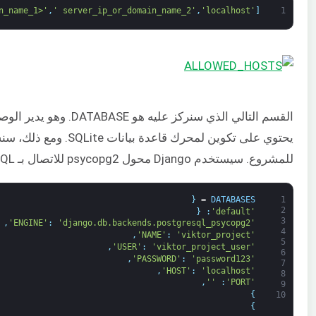
n_name_1>'
,
' server_ip_or_domain_name_2'
,
'localhost'
]
1
القسم التالي الذي سنركز ع
للمشروع. سيستخدم Django محول psycopg2 للاتصال بـ PostgreSQL:
{
=
DATABASES
1
2
{
:
'default'
3
,
:
'django.db.backends.postgresql_psycopg2'
'ENGINE'
4
,
:
'viktor_project'
'NAME'
5
,
:
'viktor_project_user'
'USER'
6
,
:
'password123'
'PASSWORD'
7
,
:
'localhost'
'HOST'
8
,
''
:
'PORT'
9
}
10
}