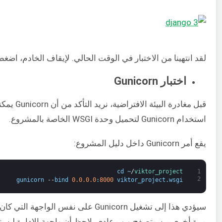
لقد انتهينا من الاختبار في الوقت الحالي. لإيقاف الخادم، اضغط على “Ctrl + C” من نافذ
اختبار Gunicorn
قبل مغادرة
استخدام Gunicorn لتحميل وحدة WSGI الخاصة بالمشروع.
يقع أمر Gunicorn داخل دليل المشروع:
cd
~
/
viktor_project
1
2
gunicorn
--
bind
0.0.0.0
:
8000
viktor_project
.
wsgi