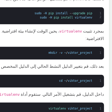
sudo
-
H
pip 
install
--
upgrade 
pip
1
2
sudo
-
H
pip 
install 
virtualenv
بمجرد تثبيت
، يحين الوقت لإنشاء بيئة افتراضية.
virtualenv
الافتراضية:
mkdir
-
v
~
/
viktor_project
1
بعد ذلك، قم بتغيير الدليل النشط الحالي إلى الدليل المخصص لل
cd
~
/
viktor_project
1
داخل الدليل، قم بتشغيل الأمر التالي. ستقوم أداة
irtualenv
virtualenv 
viktor_project
1