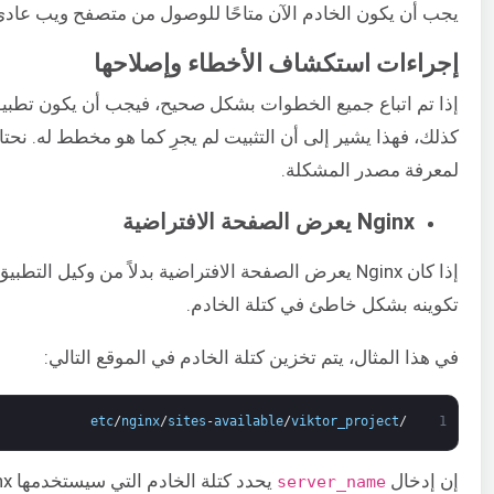
يجب أن يكون الخادم الآن متاحًا للوصول من متصفح ويب عادي
إجراءات استكشاف الأخطاء وإصلاحها
كذلك، فهذا يشير إلى أن التثبيت لم يجرِ كما هو مخطط له. نح
لمعرفة مصدر المشكلة.
Nginx يعرض الصفحة الافتراضية
إذا كان Nginx يعرض الصفحة الافتراضية بدلاً من وكيل التطبيق، فهذا يعني عادةً أن
تكوينه بشكل خاطئ في كتلة الخادم.
في هذا المثال، يتم تخزين كتلة الخادم في الموقع التالي:
etc
/
nginx
/
sites
-
available
/
viktor_project
/
1
إن إدخال
server_name