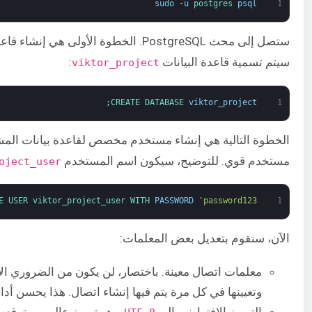
sudo
-
u
postgres 
psql
1
ستصل إلى محث PostgreSQL. الخطوة الأول
سيتم تسمية قاعدة البيانات
:
viktor_project
;
CREATE 
DATABASE 
viktor_project
1
الخطوة التالية هي إنشاء مستخدم مخصص لقاعدة بيانات الم
مستخدم قوي. للتوضيح، سيكون اسم المستخدم
oject_user
E 
USER 
viktor_project_user 
WITH 
PASSWORD
'password123'
1
الآن، سنقوم بتعديل بعض المعلمات:
معلمات اتصال معينة. باختصار، لن يكون من الضروري ال
وتعيينها في كل مرة يتم فيها إنشاء اتصال. هذا يحسن أداء
الترميز الافتراضي إلى
. وهو ترميز عالمي ويتوقعه Django.