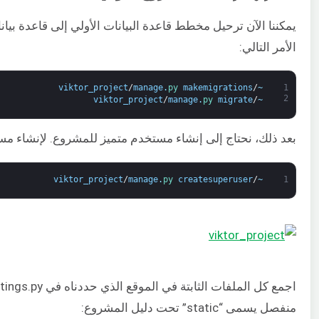
الأمر التالي:
viktor_project
/
manage
.
py 
makemigrations
/
~
1
2
viktor_project
/
manage
.
py 
migrate
/
~
بعد ذلك، نحتاج إلى إنشاء مستخدم متميز للمشروع. لإنشاء مست
viktor_project
/
manage
.
py 
createsuperuser
/
~
1
منفصل يسمى “static” تحت دليل المشروع: