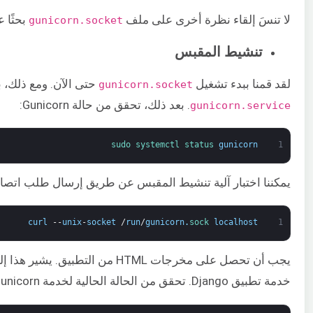
لا تنسَ إلقاء نظرة أخرى على ملف
بحثًا 
gunicorn.socket
تنشيط المقبس
لقد قمنا ببدء تشغيل
حتى الآن. ومع ذلك، 
gunicorn.socket
. بعد ذلك، تحقق من حالة Gunicorn:
gunicorn.service
sudo 
systemctl 
status 
gunicorn
1
يمكننا اختبار آلية تنشيط المقبس عن طريق إرسال طلب اتصا
curl
--
unix
-
socket
/
run
/
gunicorn
.
sock 
localhost
1
خدمة تطبيق Django. تحقق من الحالة الحالية لخدمة Gunicorn: