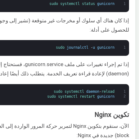
sudo 
systemctl 
status 
gunicorn
1
إذا كان هناك أي سلوك أو مخرجات غير متوقعة (تشير إلى وجو
للحصول على أدلة:
sudo 
journalctl
-
u
gunicorn
1
إذا تم إجراء تغييرات على
(daemon) لإعادة قراءة تعريف الخدمة. يتطلب ذلك أيضًا إعادة تشغيل خدمة Gunicorn:
sudo 
systemctl 
daemon
-
reload
1
2
sudo 
systemctl 
restart 
gunicorn
تكوين Nginx
block) جديدة في Nginx: