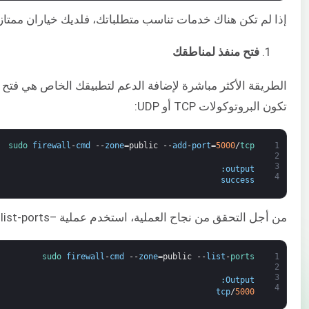
إذا لم تكن هناك خدمات تناسب متطلباتك، فلديك خياران ممتاز
فتح منفذ لمناطقك
تكون البروتوكولات TCP أو UDP:
sudo 
firewall
-
cmd
--
zone
=
public
--
add
-
port
=
5000
/
tcp
1
2
3
:
output
4
success
من أجل التحقق من نجاح العملية، استخدم عملية –list-ports:
sudo 
firewall
-
cmd
--
zone
=
public
--
list
-
ports
1
2
3
:
Output
4
tcp
/
5000