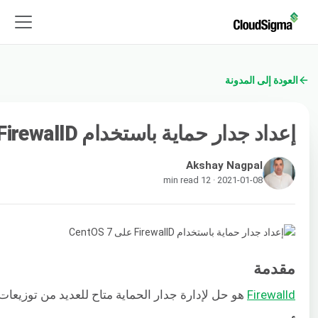
العودة إلى المدونة
إعداد جدار حماية باستخدام FirewallD على CentOS 7
Akshay Nagpal
2021-01-08 · 12 min read
مقدمة
Firewalld
هو حل لإدارة جدار الحماية متاح للعديد من توزيعات Linux. وهو يعمل كواجهة لنظام تصفية حزم iptables الذي توفره نواة Linux. في هذا الدليل، ستتعلم كيفية تكوين جدار حماية لخادمك. سنوضح لك أيضًا أساسيات إدارة جدار الحماية باستخدام أداة الإدارة ewall-cmd