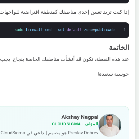
إذا كنت تريد تعيين إحدى مناطقك كمنطقة افتراضية للواجهات الأخرى، فيجب عليك 
sudo 
firewall
-
cmd
--
set
-
default
-
zone
=
publicweb
1
الخاتمة
عند هذه النقطة، تكون قد أنشأت مناطقك الخاصة بنجاح. يجب أن يكون لديك فهم أساسي لإدارة خدمة firewalld على نظام CentOS الخاص بك للاست
حوسبة سعيدة!
Akshay Nagpal
المؤلف
· CLOUDSIGMA
Preslav Dobrev هو مصمم إبداعي في CloudSigma، يركز على هوية أعمال متسقة باستخدام قنوات التسويق التقليدية والمبتكرة. هو بارع في دمج الرؤية الفنية مع التسويق الاستراتيجي لخلق سرد قصصي مؤثر للعلامة التجارية.