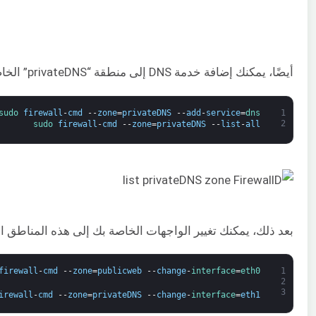
أيضًا، يمكنك إضافة خدمة DNS إلى منطقة “privateDNS” الخاصة بك باستخدام هذا الأمر:
sudo 
firewall
-
cmd
--
zone
=
privateDNS
--
add
-
service
=
dns
1
2
sudo 
firewall
-
cmd
--
zone
=
privateDNS
--
list
-
all
بعد ذلك، يمكنك تغيير الواجهات الخاصة بك إلى هذه المناطق الج
firewall
-
cmd
--
zone
=
publicweb
--
change
-
interface
=
eth0
1
2
3
irewall
-
cmd
--
zone
=
privateDNS
--
change
-
interface
=
eth1