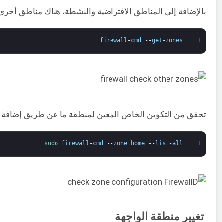
بالإضافة إلى المناطق الافتراضية والنشطة، هناك مناطق أخرى 
firewall
-
cmd
--
get
-
zones
1
تحقق من التكوين الخاص المعين لمنطقة ما عن طريق إضافة –zone= في الأمر –ist-all
sudo 
firewall
-
cmd
--
zone
=
home
--
list
-
all
1
تغيير منطقة الواجهة