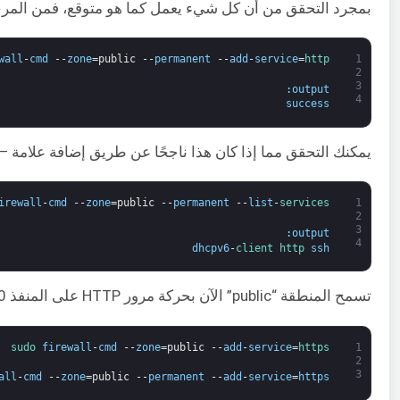
بمجرد التحقق من أن كل شيء يعمل كما هو متوقع، فمن المرجح أنك سترغب في تغيير ق
wall
-
cmd
--
zone
=
public
--
permanent
--
add
-
service
=
http
1
2
3
:
output
4
success
يمكنك التحقق مما إذا كان هذا ناجحًا عن طريق إضافة علامة –permanent إلى عملية –list-services. يجب عليك استخدام sudo لجميع العمليات الدائمة –all:
irewall
-
cmd
--
zone
=
public
--
permanent
--
list
-
services
1
2
3
:
output
4
dhcpv6
-
client 
http 
ssh
تسمح المنطقة “public” الآن بحركة مرور HTTP على المنفذ 80. يمكنك إضافة هذا إلى الجلسة الحالية ومجموعة القواعد الدائمة باستخدام الأمر أدناه:
sudo 
firewall
-
cmd
--
zone
=
public
--
add
-
service
=
https
1
2
3
all
-
cmd
--
zone
=
public
--
permanent
--
add
-
service
=
https