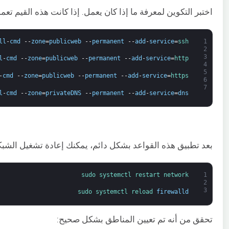
اختبر التكوين لمعرفة ما إذا كان يعمل. إذا كانت هذه القيم تعم
ll
-
cmd
--
zone
=
publicweb
--
permanent
--
add
-
service
=
ssh
1
2
3
l
-
cmd
--
zone
=
publicweb
--
permanent
--
add
-
service
=
http
4
5
-
cmd
--
zone
=
publicweb
--
permanent
--
add
-
service
=
https
6
7
l
-
cmd
--
zone
=
privateDNS
--
permanent
--
add
-
service
=
dns
بعد تطبيق هذه القواعد بشكل دائم، يمكنك إعادة تشغيل الشبك
sudo 
systemctl 
restart 
network
1
2
3
sudo 
systemctl 
reload 
firewalld
تحقق من أنه تم تعيين المناطق بشكل صحيح: