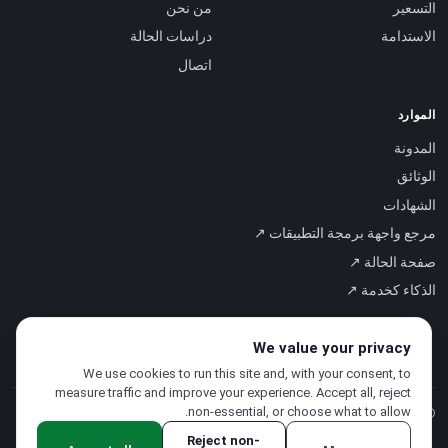
التسعير
من نحن
الاستدامة
دراسات الحالة
اتصال
الموارد
المدونة
الوثائق
الشهادات
مرجع واجهة برمجة التطبيقات ↗
صفحة الحالة ↗
الذكاء كخدمة ↗
We value your privacy
We use cookies to run this site and, with your consent, to
measure traffic and improve your experience. Accept all, reject
non-essential, or choose what to allow.
© 2026 CloudSigma Holding AG.
جميع الحقوق محفوظة
.
Reject non-