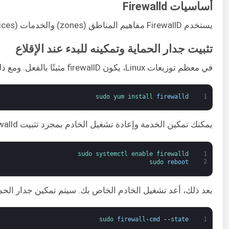
أساسيات Firewalld
يستخدم FirewallD مفاهيم المناطق (zones) والخدمات (services)، بدلاً من السلاسل (chains) والقواعد (rules) الخاصة بـ iptables. اعتمادًا على المناطق والخدمات التي تقوم بتكوينها، يمكنك التحكم في حركة المرور المسموح بها أو غير المسموح بها من وإلى النظام. يمكن تكوين FirewallD وإدارته باستخدام أداة سطر الأوامر firewall-cmd.
تثبيت جدار الحماية وتمكينه للبدء عند الإقلاع
في معظم توزيعات Linux، يكون firewallD مثبتًا بالفعل. ومع ذلك، إذا كنت بحاجة إلى تثبيته بنفسك، فاكتب الصيغة أدناه:
sudo 
yum 
install 
firewalld
1
يمكنك تمكين الخدمة وإعادة تشغيل الخادم بمجرد تثبيت firewalld:
sudo 
systemctl 
enable 
firewalld
1
2
sudo 
reboot
بعد ذلك، أعد تشغيل الخادم الخاص بك. سيتم تمكين جدار الحما
sudo 
firewall
-
cmd
--
state
1