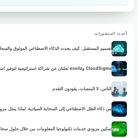
أحدث المنشورات
تصميم المستقبل: كيف يحدث الذكاء الاصطناعي الموثوق والسحابة 
CloudSigma وevoila تعلنان عن شراكة استراتيجية لتوفير استمرارية VMware لمزودي الخدمات والمؤسسات
الناس، لا المنصات، يقودون التقدم
من ذكاء الظل الاصطناعي إلى السحابة السيادية: لماذا يمثل مز
تمكين مزودي خدمات تكنولوجيا المعلومات من خلال حلول سحابية خضراء