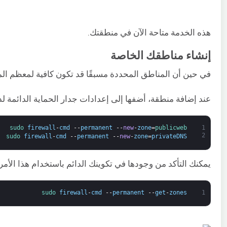
هذه الخدمة متاحة الآن في منطقتك.
إنشاء مناطقك الخاصة
في حين أن المناطق المحددة مسبقًا قد تكون كافية لمعظم ا
عند إضافة منطقة، أضفها إلى إعدادات جدار الحماية الدائمة لد
sudo 
firewall
-
cmd
--
permanent
--
new
-
zone
=
publicweb
1
2
sudo 
firewall
-
cmd
--
permanent
--
new
-
zone
=
privateDNS
يمكنك التأكد من وجودها في تكوينك الدائم باستخدام هذا الأمر:
sudo 
firewall
-
cmd
--
permanent
--
get
-
zones
1