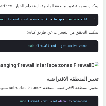
يمكنك بسهولة تغيير منطقة الواجهة باستخدام الخيار –change-interface مدمجًا مع الخيار –change-interface. سيقوم الأمر التالي بتعيين الواجهة eth1 إلى مساحة العمل:
sudo 
firewall
-
cmd
--
zone
=
work
--
change
-
interface
=
eth1
1
يمكنك التحقق من التغييرات عن طريق كتابة:
sudo 
firewall
-
cmd
--
get
-
active
-
zones
1
تغيير المنطقة الافتراضية
لتغيير المنطقة الافتراضية، استخدم –set-default-zone متبوعًا باسم المنطقة التي تريد تعيينها كافتراضية. على سبيل المثال، لتغيير المنطقة الافتراضية إلى start، يجب تشغيل الأمر التالي:
sudo 
firewall
-
cmd
--
set
-
default
-
zone
=
home
1