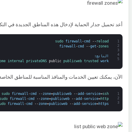
أعد تحميل جدار الحماية لإدخال هذه المناطق الجديدة في الت
sudo 
firewall
-
cmd
--
reload
1
2
firewall
-
cmd
--
get
-
zones
3
4
الناتج
:
5
ome 
internal 
privateDNS 
public
publicweb 
trusted 
work
الآن، يمكنك تعيين الخدمات والمنافذ المناسبة للمناطق الخاصة بك. على سبيل المثال، بالنسبة لم
sudo 
firewall
-
cmd
--
zone
=
publicweb
--
add
-
service
=
ssh
1
2
sudo 
firewall
-
cmd
--
zone
=
publicweb
--
add
-
service
=
http
3
udo 
firewall
-
cmd
--
zone
=
publicweb
--
add
-
service
=
https