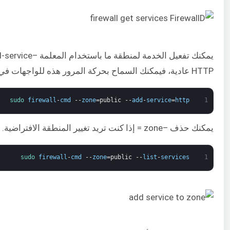
HTTP عادية، فيمكنك السماح بحركة المرور هذه للواجهات في المنطقة “public” الخاصة بنا لهذه الجلسة عن طريق إدخال:
sudo 
firewall
-
cmd
--
zone
=
public
--
add
-
service
=
http
1
يمكنك حذف –zone = إذا كنت تريد تغيير المنطقة الافتراضية. يمكنك التحقق من نجاح العملية باستخدام العمليتين –list-all أو –list-services:
sudo 
firewall
-
cmd
--
zone
=
public
--
list
-
services
1