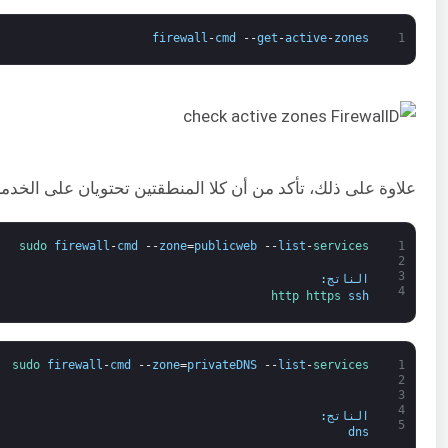
firewall
-
cmd
--
get
-
active
-
zones
1
علاوة على ذلك، تأكد من أن كلا المنطقتين تحتويان على الخدم
sudo 
firewall
-
cmd
--
zone
=
publicweb
--
list
-
services
1
2
3
الناتج
:
4
http 
https 
ssh
sudo 
firewall
-
cmd
--
zone
=
privateDNS
--
list
-
services
1
2
3
4
الناتج
:
5
dns