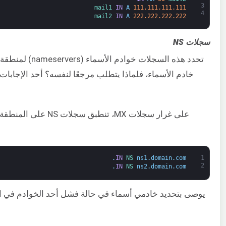
3
mail1 
IN
A
111.111.111.111
4
mail2 
IN
A
222.222.222.222
سجلات NS
تحدد هذه السجل
على غرار سجلات MX، 
.
IN
NS 
ns1
.
domain
.
com
1
2
.
IN
NS 
ns2
.
domain
.
com