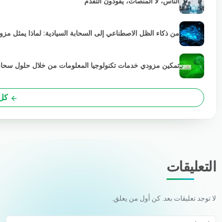
الناس، لا المنصات، يقودون التقدم
من ذكاء الظل الاصطناعي إلى السحابة السيادية: لماذا يمثل مز
تمكين مزودي خدمات تكنولوجيا المعلومات من خلال حلول سحابية خضراء
كل 
التعليقات
لا توجد تعليقات بعد. كن أول من يعلق.
اسمك