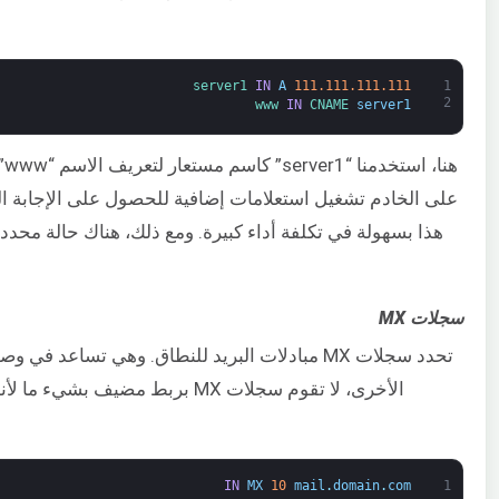
server1 
IN
A
111.111.111.111
1
2
www 
IN
CNAME 
server1
هن
على الخادم تشغيل استعلامات إضافية للحصول على الإجابة الن
سجلات MX
تحدد سجلات MX مبادلات البريد للنطاق. وهي تس
IN
MX
10
mail
.
domain
.
com
1