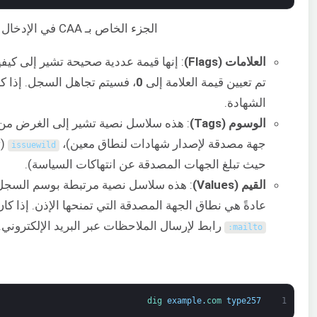
الجزء الخاص بـ CAA في الإدخال هو
العلامات (Flags)
تم تعيين قيمة العلامة إلى
0
، فسيتم تجاهل السجل. إذا ك
الشهادة.
الوسوم (Tags)
: هذه سلاسل نصية تشير إلى الغرض من سجل CAA. حتى الآن، تشمل ال
جهة مصدقة لإصدار شهادات لنطاق معين)،
(تخ
issuewild
حيث تبلغ الجهات المصدقة عن انتهاكات السياسة).
القيم (Values)
: هذه سلاسل نصية مرتبطة بوسم السجل.
عادةً هي نطاق الجهة المصدقة التي تمنحها الإذن. إذا ك
رابط لإرسال الملاحظات عبر البريد الإلكتروني.
:
mailto
dig 
example
.
com 
type257
1