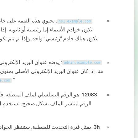
: تحتوي هذه القيمة على خاد
ns1
.
example
.
com
: يوضع عنوان البريد الإلكترو
admin
.
example
.
com
هنا. إذا كان عنوان البريد الإلكتروني الأصلي يحتو
“
e
.
com
12083
: هو الرقم التسلسلي لملف المنطقة. ف
الرقم لينتشر الملف بشكل صحيح. تستخدم الخو
3h
: يمثل فترة التحديث للمنطقة. ستنتظر الخوادم