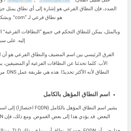
example
.
com
cloudsigma
.
com
هو نطاق فرعي لـ “com”. وبشكل عام، يُشار إلى جزء “example” باسم SLD (نطاق المستوى الثاني).
وبالمثل، يمكن للنطاق التحكم في جميع “النطاقات الفرعية” ال
إليه. على سبي
الفرق الرئيسي بين اسم المضيف والنطاق الفرعي هو أن ال
الأب. كلما تحدثنا عن النطاقات الفرعية أو المضيفين، 
النطاق
اسم النطاق المؤهل بالكامل
البعض. قد يؤدي هذا إلى بعض الغموض. ومع ذلك، فإن FQDN هو اسم مطلق يشير إلى الجذر المطلق لنظام أسماء النطاقات.
هذا يعني أن FQDN يحدد كل نطاق أب بما في ذلك TLD. ومثال مناسب على ذلك سيكون “