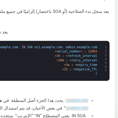
يعد سجل بدء الصلاحية (أو SOA باختصا
يعد سجل SOA أحد أكثر أنواع السجل
xample
.
com
.
IN
SOA 
ns1
.
example
.
com
.
admin
.
example
.
com
1
2
>
serial_number
<
;
12083
3
>
3h
;
<
refresh_interval
4
>
30m
;
<
retry_interval
5
>
3w
;
<
expiry_time
6
>
1h
;
<
negative_TTL
7
)
: يحدد هذا الجزء أصل المنطقة. في 
example
.
com
”. في بعض الأحيان، قد يتم استبدال ال
example
.
com