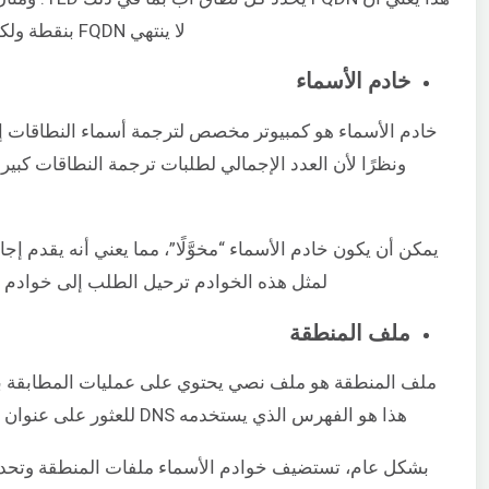
لا ينتهي FQDN بنقطة ولكن يجب أن يحتوي على نقطة لاحقة (مطلوبة بموجب معايير ICANN).
خادم الأسماء
ونظرًا لأن العدد الإجمالي لطلبات ترجمة النطاقات كبير ج
يمكن أن يكون خادم الأسماء “مخوَّلًا”، مما يعني أنه يقدم 
لمثل هذه الخوادم ترحيل الطلب إلى خوادم أ
ملف المنطقة
هذا هو الفهرس الذي يستخدمه DNS للعثور على عنوان IP الذي يجب الاتصال به عند إكمال طلب مستخدم لاسم نطاق معين.
بشكل عام، تستضيف خوادم الأسماء ملفات المنطقة وتحدد ا