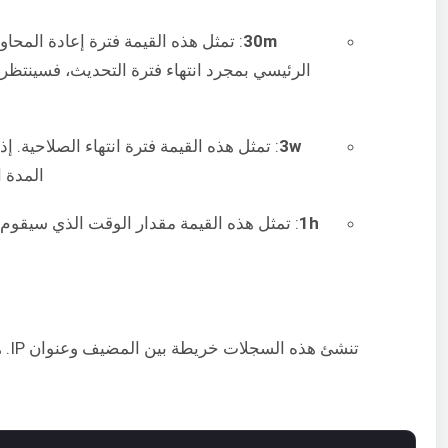
30m
: تمثل هذه القيمة فترة إعادة المحا
الرئيسي بمجرد انتهاء فترة التحديث، فسينتظر 
3w
: تمثل هذه القيمة فترة انتهاء الصلاحية. 
المدة ا
1h
: تمثل هذه القيمة مقدار الوقت الذي سيقوم ف
تنشئ هذه السجلات خريطة بين المضيف وعنوان IP. هنا، يشير سجل “A” إلى تعيين IPv4 للمضيف وAAAA إلى تعيين IPv6.