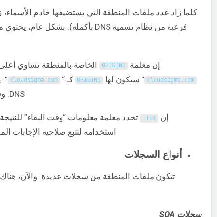
فرعية من نظام تسمية DNS بأكمله). 
إن معلمة
الخاصة بالمنطقة تساوي أعلى 
ORIGIN
$
” سيكون لها
كـ “
”. 
cloudsigma
.
com
ORIGIN
$
cloudsigma
.
com
DNS. وفي كلتا الحالتين، تصف المعلمة المنطقة التي يعتبر الملف موثوقًا بها.
إن
تحدد معلمة معلومات “وقت البقاء” للنتيجة
TTL
$
استخدامه لتتبع صلاحية الإجابات المخزنة مؤقتًا. إذا انتهت قي
أنواع السجلات
تتكون ملفات المنطقة من سجلات عديدة. والآن، هناك 
سجلات SOA