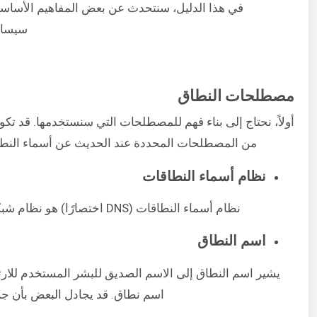
سيساعد
مصطلحات النطاق
أولاً، نحتاج إلى بناء فهم للمصطلحات التي سنستخدمها. قد تك
من المصطلحات المحددة عند الحديث عن أسماء النطاقات و DNS والتي لا تتم مناقشتها كثيرًا في مجالات ال
نظام أسماء النطاقات
نظام أسماء النطاقات (DNS اختصارًا) هو نظام شبكي قائم يترجم أسماء النطاقات الصديقة للبشر إلى عناوين IP فريدة.
اسم النطاق
اسم نطاق. قد يجادل البعض بأن جزء “cloudsigma” فقط هو اسم النطاق، ولكنه يشير عمومًا إ