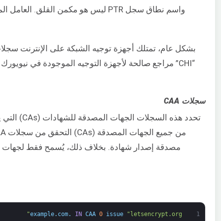
سجلات CAA
example
.
com
.
IN
CAA
0
issue
"letsencrypt.org"
1