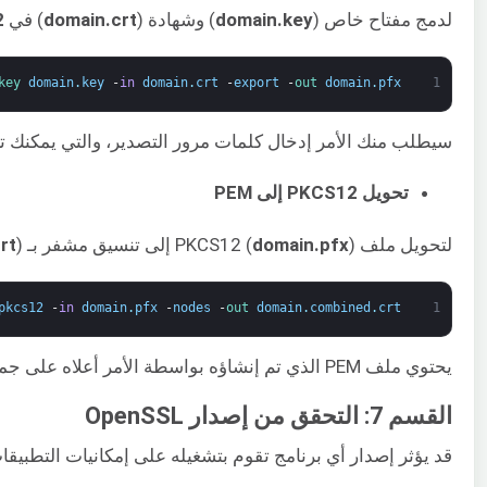
لدمج مفتاح خاص (
domain.key
) وشهادة (
domain.crt
) في
2
key 
domain
.
key
-
in
domain
.
crt
-
export
-
out 
domain
.
pfx
1
سيطلب منك الأمر إدخال كلمات مرور التصدير، والتي يمكنك تركها فارغة اختياريًا. يمكنك ربط العديد من الشهادات بملف
تحويل PKCS12 إلى PEM
لتحويل ملف PKCS12 (
) إلى تنسيق مشفر بـ PEM (
domain.pfx
)، أدخل الأمر التالي:
rt
pkcs12
-
in
domain
.
pfx
-
nodes
-
out 
domain
.
combined
.
crt
1
يحتوي ملف PEM الذي تم إنشاؤه بواسطة الأمر أعلاه على جميع العناصر المتعددة التي كان يحتوي عليها ملف PKCS12.
القسم 7: التحقق من إصدار OpenSSL
قد يؤثر إصدار أي برنامج تقوم بتشغيله على إمكانيات التطبيقات التي تقوم بتشغيلها. وبالتالي، هناك حاجة للتأكد من الإ