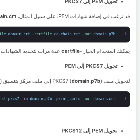
تحويل PEM إلى PKCS7
قد ترغب في إضافة شهادات PEM، على سبيل المثال،
ain.crt
ile 
domain
.
crt
-
certfile 
ca
-
chain
.
crt
-
out 
domain
.
p7b
1
يمكنك استخدام الخيار
-certfile
عدة مرات لتحديد الشهادات المراد إضافتها إلى ملف PKCS7. ملفات PKCS7 ذات صلة في الغالب بمخازن مفاتيح جافا (Java Key stores) و crosoft IIS
تحويل PKCS7 إلى PEM
لتحويل ملف PKCS7 (
) إلى ملف مرمّز بتنسيق PEM (
domain.p7b
)، أدخل الأمر التالي في الطرفية الخاصة بك:
ssl 
pkcs7
-
in
domain
.
p7b
-
print_certs
-
out 
domain
.
crt
1
تحويل PEM إلى PKCS12