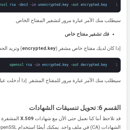
nssl 
rsa
-
des3
-
in
unencrypted
.
key
-
out 
encrypted
.
key
1
سيطلب منك الأمر عبارة مرور لتشفير المفتاح الخاص.
فك تشفير مفتاح خاص
إذا كان لديك مفتاح خاص مشفر (
encrypted.key
) وتريد الح
openssl 
rsa
-
in
encrypted
.
key
-
out 
decrypted
.
key
1
سيطلب منك الأمر عبارة مرور للمفتاح المشفر. إذا أدخلت عب
القسم 6: تحويل تنسيقات الشهادات
قد تلاحظ أننا كنا نعمل حتى الآن مع شهادات
X.509
الشهادات (CA) في ملف واحد. يمكنك أيضًا استخدام OpenSSL للتحويل بين تنسيقات الشهادات المختلفة. تابع القراءة للتعرف على بعض أوامر OpenSSL لتحويل تنسيق الشهادات.