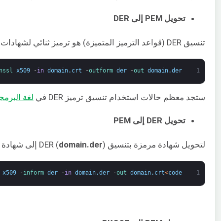
تحويل PEM إلى DER
تنسيق DER (قواعد الترميز المتميزة) هو ترميز ثنائي لشهادات
nssl 
x509
-
in
domain
.
crt
-
outform 
der
-
out 
domain
.
der
1
ستجد معظم حالات استخدام تنسيق ترميز DER في
لغة البرمجة ج
تحويل DER إلى PEM
لتحويل شهادة مرمزة بتنسيق DER (
) إلى شهادة PEM (
domain.der
 
x509
-
inform 
der
-
in
domain
.
der
-
out 
domain
.
crt
<
code
1