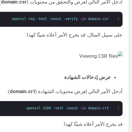
أدخل الأمر التالي لعرض والتحقق من محتويات CSR (
) على الطرفية الخاصة بك:
domain.csr
openssl 
req
-
text
-
noout
-
verify
-
in
domain
.
csr
1
على سبيل المثال، قد يخرج الأمر أعلاه شيئًا كهذا:
عرض إدخالات الشهادة
أدخل الأمر التالي لعرض محتويات الشهادة (
domain.crt
):
openssl 
x509
-
text
-
noout
-
in
domain
.
crt
1
قد يخرج الأمر أعلاه شيئًا كهذا: