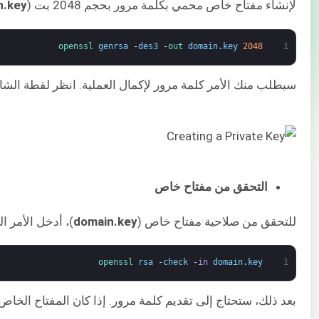
لإنشاء مفتاح خاص محمي بكلمة مرور بحجم 2048 بت (
n.key
openssl 
genrsa
-
des3
-
out 
domain
.
key
2048
1
سيطلب منك الأمر كلمة مرور لإكمال العملية. انظر لقطة الشاش
التحقق من مفتاح خاص
للتحقق من صلاحية مفتاح خاص (
domain.key
)، أدخل الأمر ا
openssl 
rsa
-
check
-
in
domain
.
key
1
بعد ذلك، ستحتاج إلى تقديم كلمة مرور. إذا كان المفتاح الخ