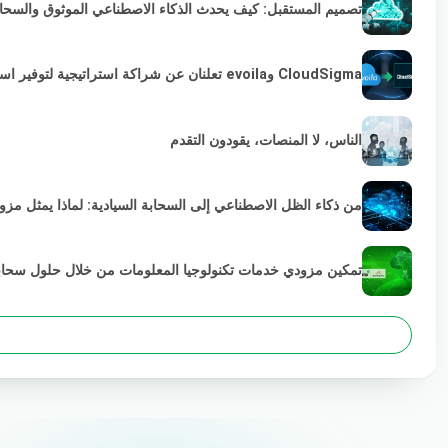
تصميم المستقبل: كيف يحدث الذكاء الاصطناعي الموثوق والسحابة 
CloudSigma وevoila تعلنان عن شراكة استراتيجية لتوفير استمرارية VMware لمزودي الخدمات والمؤسسات
الناس، لا المنصات، يقودون التقدم
من ذكاء الظل الاصطناعي إلى السحابة السيادية: لماذا يمثل مز
تمكين مزودي خدمات تكنولوجيا المعلومات من خلال حلول سحابية خضراء