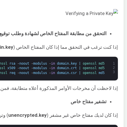
التحقق من مطابقة المفتاح الخاص لشهادة وطلب توقيع شها
إذا كنت ترغب في التحقق مما إذا كان المفتاح الخاص (
in.key
nssl 
rsa
-
noout
-
modulus
-
in
domain
.
key
|
openssl 
md5
1
2
ssl 
x509
-
noout
-
modulus
-
in
domain
.
crt
|
openssl 
md5
3
nssl 
req
-
noout
-
modulus
-
in
domain
.
csr
|
openssl 
md5
إذا لاحظت أن مخرجات الأوامر المذكورة أعلاه متطابقة، فمن المحتمل أن يكو
تشفير مفتاح خاص
إذا كان لديك مفتاح خاص غير مشفر (
unencrypted.key
) وت