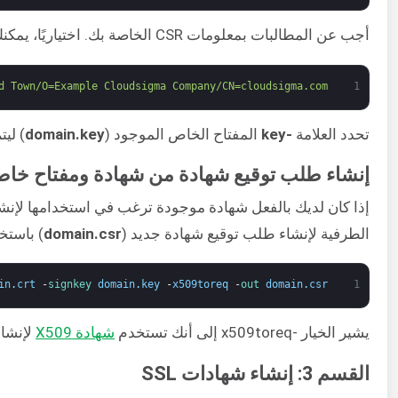
أجب عن المطالبات بمعلومات CSR الخاصة بك. اختياريًا، يمكنك إضافة
d Town/O=Example Cloudsigma Company/CN=cloudsigma.com"
1
تحدد العلامة
-key
المفتاح الخاص الموجود (
domain.key
) ليتم 
إنشاء طلب توقيع شهادة من شهادة ومفتاح خا
الطرفية لإنشاء طلب توقيع شهادة جديد (
domain.csr
) باستخ
in
.
crt
-
signkey 
domain
.
key
-
x509toreq
-
out 
domain
.
csr
1
يشير الخيار -x509toreq إلى أنك تستخدم
شهادة X509
لإنشاء 
القسم 3: إنشاء شهادات SSL