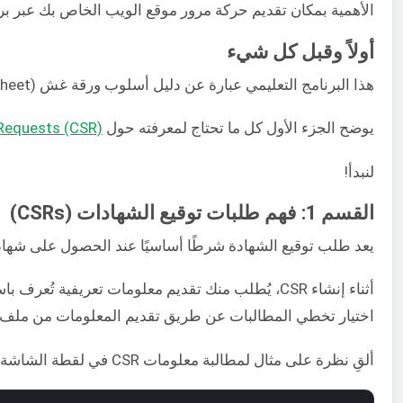
الأهمية بمكان تقديم حركة مرور موقع الويب الخاص بك عبر ب
أولاً وقبل كل شيء
هذا البرنامج التعليمي عبارة عن دليل أسلوب ورقة غش (cheat sheet)، يتضمن بعض أوامر OpenSSL التي قد تستخدمها في السيناريوهات اليومية، ولكن ربما ليس كلها.
يوضح الجزء الأول كل ما تحتاج لمعرفته حول
 Requests (CSR)
لنبدأ!
القسم 1: فهم طلبات توقيع الشهادات (CSRs)
يعد طلب توقيع الشهادة شرطًا أساسيًا عند الحصول على شهادة SSL من جهة إصدار الشهادات (CA). يتضمن CSR المفتاح العام لزوج المفاتيح وبعض المعلومات الإضافية. تحتاج إلى إدراجها في الشهادة أثناء عملية 
اختيار تخطي المطالبات عن طريق تقديم المعلومات من ملف أ
ألقِ نظرة على مثال لمطالبة معلومات CSR في لقطة الشاشة أدناه: