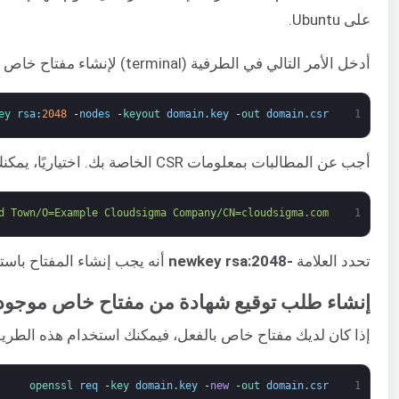
على Ubuntu.
أدخل الأمر التالي في الطرفية (terminal) لإنشاء مفتاح خاص بحجم 2048 بت (
ey 
rsa
:
2048
-
nodes
-
keyout 
domain
.
key
-
out 
domain
.
csr
1
أجب عن المطالبات بمعلومات CSR الخاصة بك. اختياريًا، يمكنك إضافة العلامة -subj إلى الأمر لتجنب المطالبات:
d Town/O=Example Cloudsigma Company/CN=cloudsigma.com"
1
تحدد العلامة
-newkey rsa:2048
أنه يجب إنشاء المفتاح باستخدام خوارزمية RSA بح
إنشاء طلب توقيع شهادة من مفتاح خاص موجود
إذا كان لديك مفتاح خاص بالفعل، فيمكنك استخدام هذه الطريقة لإنشاء طلب توقيع شهادة (CSR). ستستخدمه بعد ذلك لطلب شهادة SSL من مرج
openssl 
req
-
key 
domain
.
key
-
new
-
out 
domain
.
csr
1