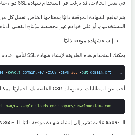
في بعض الحالات، قد ترغب في استخدام شهادة SSL دون عناء الحصول على شهادة موقعة من مرجع مصدق (CA). يوضح هذا القسم كيف يمكنك توقيع شهاداتك الخاصة. إنها صالحة ومجانية. يُشار إلى هذه الشهادات باسم
المستخدمين، أو على خوادم غير مخصصة للإنتاج الفعلي. أدناه، يمكنك العثور على أوامر OpenSSL التي يمك
إنشاء شهادة موقعة ذاتيًا
يمكنك استخدام هذه الطريقة لإنشاء شهادة SSL لتأمين خادم Apache أو Nginx الخاص بك. سيضمن ذلك أن تأتي حركة المرور عبر HTTPS، أو HTTP عبر TLS، دون الذهاب إلى جهة إصدار شهادات (CA) لتوقيع الشهادة:
es
-
keyout 
domain
.
key
-
x509
-
days
365
-
out 
domain
.
crt
1
أجب عن المطالبات بمعلومات CSR الخاصة بك. اختياريًا، يمكنك إضافة
d Town/O=Example Cloudsigma Company/CN=cloudsigma.com"
1
الـ
-x509
علامة تشير إلى إنشاء شهادة موقعة ذاتيًا. الـ
-days 365