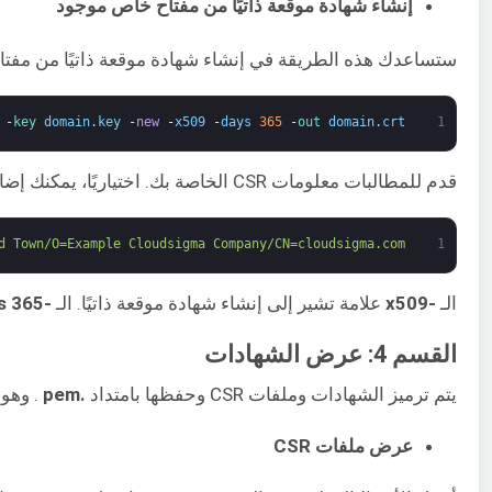
إنشاء شهادة موقعة ذاتيًا من مفتاح خاص موجود
ستساعدك هذه الطريقة في إنشاء شهادة موقعة ذاتيًا من مفتاحك 
-
key 
domain
.
key
-
new
-
x509
-
days
365
-
out 
domain
.
crt
1
قدم للمطالبات معلومات CSR الخاصة بك. اختياريًا، يمكنك إضافة
d Town/O=Example Cloudsigma Company/CN=cloudsigma.com"
1
الـ
-x509
علامة تشير إلى إنشاء شهادة موقعة ذاتيًا. الـ
-days 365
القسم 4: عرض الشهادات
يتم ترميز الشهادات وملفات CSR وحفظها بامتداد
.pem
. وهو يرمز إلى Privacy-Enhanced Mail. وهو تنسيق ملف لتخزين وإرسال المفاتيح التشفيرية وال
عرض ملفات CSR