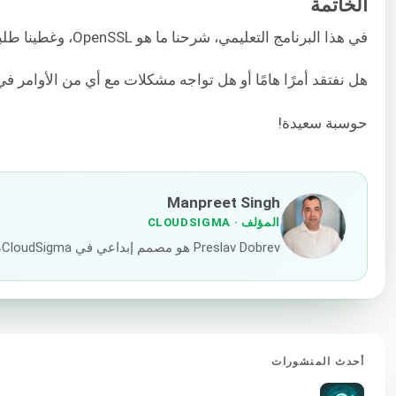
الخاتمة
في هذا البرنامج التعليمي، شرحنا ما هو OpenSSL، وغطينا طلبات توقيع الشهادات (CSR) وبعض أوامر OpenSSL الهامة التي يمكنك استخدامها في بيئة الخادم الخاصة بك.
هل نفتقد أمرًا هامًا أو هل تواجه مشكلات مع أي من الأوامر 
حوسبة سعيدة!
Manpreet Singh
المؤلف
· CLOUDSIGMA
Preslav Dobrev هو مصمم إبداعي في CloudSigma، يركز على هوية أعمال متسقة باستخدام قنوات التسويق التقليدية والمبتكرة. هو بارع في دمج الرؤية الفنية مع التسويق الاستراتيجي لخلق سرد قصصي مؤثر للعلامة التجارية.
أحدث المنشورات