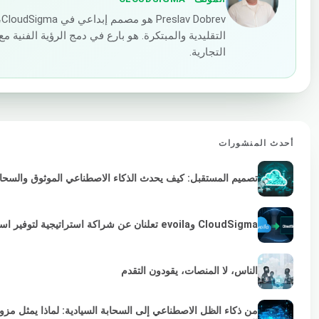
v
التقليدية والمبتكرة. هو بارع في دمج الرؤية الفنية
التجارية.
أحدث المنشورات
تصميم المستقبل: كيف يحدث الذكاء الاصطناعي الموثوق والسحابة 
CloudSigma وevoila تعلنان عن شراكة استراتيجية لتوفير استمرارية VMware لمزودي الخدمات والمؤسسات
الناس، لا المنصات، يقودون التقدم
من ذكاء الظل الاصطناعي إلى السحابة السيادية: لماذا يمثل مز