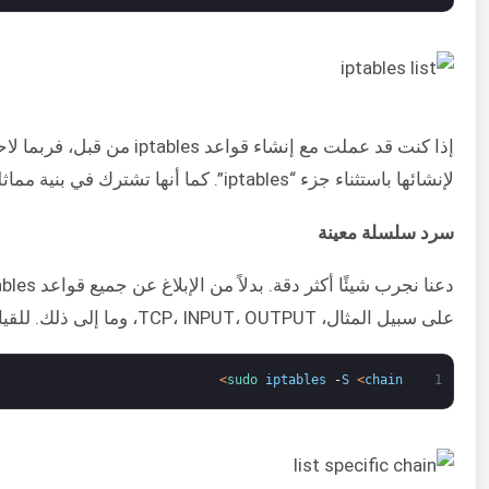
إذا كنت قد عملت مع إنشاء قو
لإنشائها باستثناء جزء “iptables”. كما أنها تشترك في بنية مماثلة لملفات تكوين قواعد iptables.
سرد سلسلة معينة
على سبيل المثال، TCP، INPUT، OUTPUT، وما إلى ذلك. للقيام بذلك، حدد اسم السلسلة بعد علامة “-S”:
>
sudo 
iptables
-
S
<
chain
1