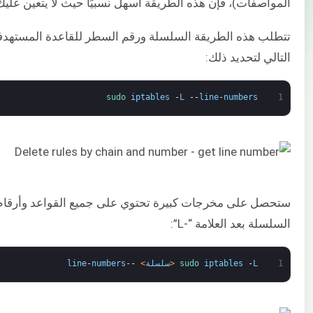
المواصفات)، فإن هذه الطريقة أسهل نسبيًا حيث لا يتعين علي
تتطلب هذه الطريقة السلسلة ورقم السطر للقاعدة المستهدف
التالي لتحديد ذلك:
sudo 
iptables
-
L
--
line
-
numbers
1
ستحصل على مخرجات كبيرة تحتوي على جميع القواعد وأرقام
السلسلة بعد العلامة “-L”:
1
L
-
iptables
sudo 
<
سلسلة
>
--
numbers
-
line