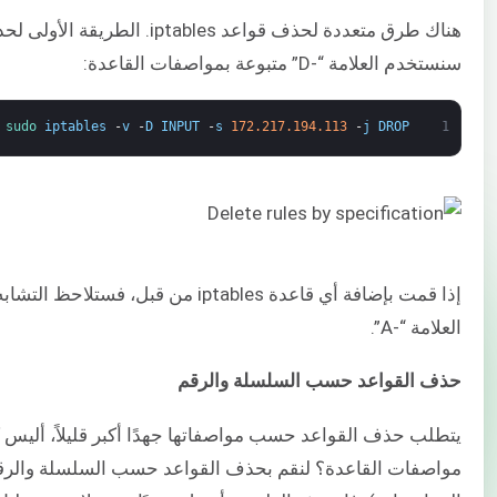
هناك طرق متعددة لحذف قواعد 
سنستخدم العلامة “-D” متبوعة بمواصفات القاعدة:
sudo 
iptables
-
v
-
D
INPUT
-
s
172.217.194.113
-
j
DROP
1
العلامة “-A”.
حذف القواعد حسب السلسلة والرقم
يتطلب حذف القواعد حسب مواصفاتها جهدًا أكبر قليلاً، أليس ك
مواصفات القاعدة؟ لنقم بحذف القواعد حسب السلسلة والرقم 