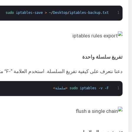
sudo 
iptables
-
save
>
~
/
Desktop
/
iptables
-
backup
.
txt
1
تفريغ سلسلة واحدة
دعنا نتعرف على كيفية تفريغ السلسلة. استخدم العلامة “-F” متبوعة بالسلسلة المستهدفة:
1
F
-
v
-
iptables
sudo 
<
سلسلة
>