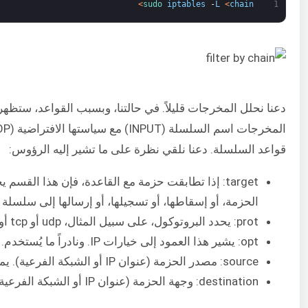
>
sudo 
iptables
-
L
<
chain
1
دعنا نحلل المخرجات قليلاً. في حالتنا، وبسبب القواعد، ست
قواعد السلسلة. دعنا نلقي نظرة على ما تشير إليه الرؤوس:
target: إذا تطابقت حزمة مع القاعدة، فإن هذا القس
الحزمة، أو إسقاطها، أو تسجيلها، أو إرسالها إلى سلسلة 
prot: يحدد البروتوكول، على سبيل المثال، udp أو tcp أو icmp أو الكل.
opt: يشير هذا العمود إلى خيارات IP. ونادراً ما يُستخدم.
source: مصدر الحزمة (عنوان IP أو الشبكة الفرعية). يمكن أن تكون القيمة محددة أو في أي مكان.
destination: وجهة الحزمة (عنوان IP أو الشبكة الفرعية). يمكن أن تكون القيمة محددة أو في أي مكان.