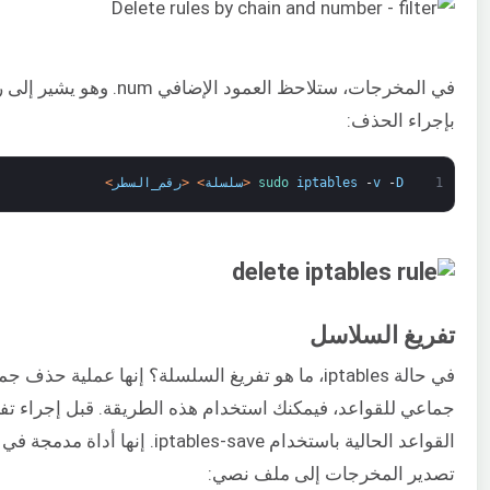
في المخرجات، ستلاحظ الع
بإجراء الحذف:
1
D
-
v
-
iptables
sudo 
<
سلسلة
>
<
رقم_السطر
>
تفريغ السلاسل
في حالة iptables، ما هو تفريغ السلسلة؟ إنها عم
جماعي للقواعد، فيمكنك استخدام هذه الطريقة. قبل إجراء تف
تصدير المخرجات إلى ملف نصي: