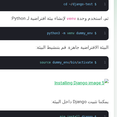
cd
~
/
django
-
test
$
1
ثم، استخدم وحدة
لإنشاء بيئة افتراضية لـ Python:
venv
python3
-
m
venv 
dummy_env
$
1
البيئة الافتراضية جاهزة. قم بتنشيط البيئة:
source 
dummy_env
/
bin
/
activate
$
1
يمكننا تثبيت Django داخل البيئة:
pip 
install 
django
$
1