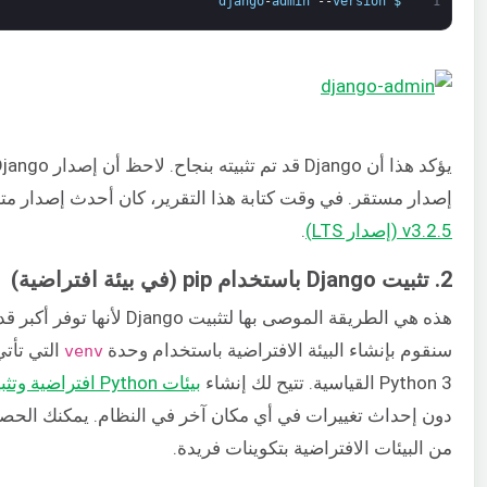
django
-
admin
--
version
$
1
إصدار مستقر. في وقت كتابة هذا التقرير، كان أحدث إصدار متاح من ngo
v3.2.5 (إصدار LTS)
.
2. تثبيت Django باستخدام pip (في بيئة افتراضية)
هذه هي الطريقة الموصى بها لتثبيت Django
سنقوم بإنشاء البيئة الافتراضية باستخدام وحدة
التي تأت
venv
Python 3 القياسية. تتيح لك إنشاء
بيئات Python افتراضية وتثبيت حزم Python
دون إحداث تغييرات في أي مكان آخر في النظام. يمكنك الحص
من البيئات الافتراضية بتكوينات فريدة.