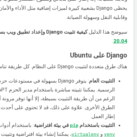
يحظى Django بشعبية كبيرة لميزات إضافية مثل الأداء والأ
وقابلية النقل وسهولة الصيانة.
سيوضح هذا الدليل
كيفية تثبيت Django وإعداد تطبيق ويب بسيط على
.
20.04
Django على Ubuntu
هناك طرق متعددة لتثبيت Django على النظام. كل طريقة تناسب هدفاً مختلفاً.
التثبيت العام
الرغم من أن طريقة التثبيت بسيطة، إلا أنها توفر مرونة 
الطرق الأخرى. علاوة على ذلك، قد لا تحتوي على أحدث 
إطار العمل.
التثبيت باستخدام
في بيئة افتراضية
: باستخدام أدوا
pip
و
virtualenv
venv