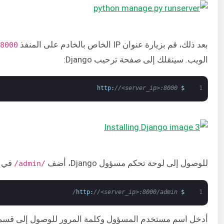
بعد ذلك، قم بزيارة عنوان IP الخاص بالخادم على المنفذ
8000
الويب. سينقلك إلى صفحة ترحيب Django:
http
:
//<server_ip>:8000
$
1
للوصول إلى لوحة تحكم مسؤول Django، أضف
في نه
/admin/
http
:
//<server_ip>:8000/admin/
$
1
أدخل اسم مستخدم المسؤول وكلمة المرور للوصول إلى قسم