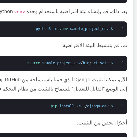
بعد ذلك، قم بإنشاء بيئة افتراضية باستخدام وحدة Python
venv
python3
-
m
venv 
sample_project_env
$
1
ثم، قم بتنشيط البيئة الافتراضية:
source 
sample_project_env
/
bin
/
activate
$
1
الآن، يمكننا تثبيت Django الذي قمنا باستنساخه من GitHub. هنا، تشير العلامة
إلى الوضع "القابل للتعديل" للسماح بالتثبيت من نظام التحكم 
pip 
install
-
e
~
/
django
-
dev
$
1
أخيرًا، تحقق من التثبيت: