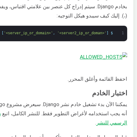
بخادم Django. سيتم إدراج كل عنصر بين علامتي اقتباس، 
(،). إليك كيف سيبدو هيكل التوجيه:
[
'<server_ip_or_domain>'
,
'<server2_ip_or_doman>'
]
$
1
احفظ القائمة وأغلق المحرر.
اختبار الخادم
أنه يجب استخدامه لأغراض التطوير فقط. للنشر الكامل، اتبع
الرسمي للنشر
.