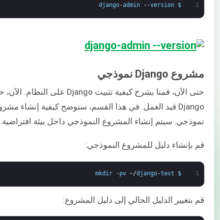
django
-
admin
--
version
$
1
مشروع Django نموذجي
حتى الآن، قمنا بشرح كيفية تثبيت Django ع
نموذجي. سيتم إنشاء المشروع النموذجي داخل بيئة افتراضية.
قم بإنشاء دليل للمشروع النموذجي:
mkdir
-
pv
~
/
django
-
test
$
1
قم بتغيير الدليل الحالي إلى دليل المشروع: