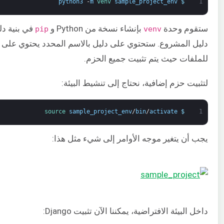
python3
-
m
venv 
sample_project_env
$
1
ستقوم وحدة
بإنشاء نسخة من Python و
في بنية دل
pip
venv
دليل المشروع. ستحتوي على دليل بالاسم المحدد يحتوي على
للملفات حيث يتم تثبيت جميع الحزم.
لتثبيت حزم إضافية، نحتاج إلى تنشيط البيئة:
source 
sample_project_env
/
bin
/
activate
$
1
يجب أن يتغير موجه الأوامر إلى شيء مثل هذا:
داخل البيئة الافتراضية، يمكننا الآن تثبيت Django: