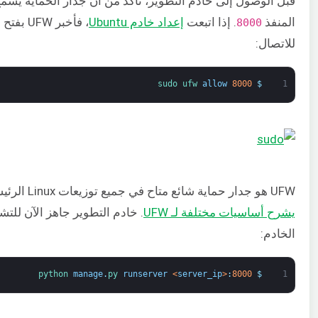
قبل الوصول إلى خادم التطوير، تأكد من أن جدار الحماية يسم
المنفذ
. إذا اتبعت
إعداد خادم Ubuntu
، فأخبر UFW بفتح المنفذ
8000
للاتصال:
sudo 
ufw 
allow
8000
$
1
UFW هو جدار حماية شائع متاح في جميع توزيعات Linux الرئيسية. إليك دليل
يشرح أساسيات مختلفة لـ UFW
. خادم التطوير جاهز الآن للتش
الخادم:
python 
manage
.
py 
runserver
<
server_ip
>
:
8000
$
1