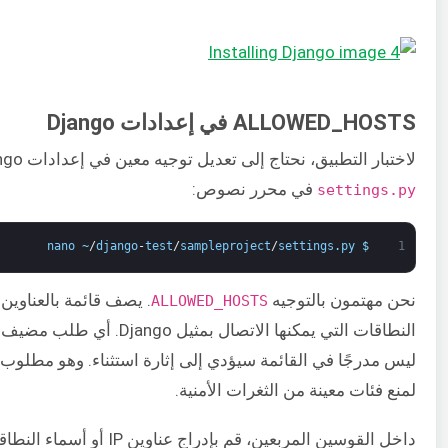
ALLOWED_HOSTS في إعدادات Django
لاختبار التطبيق، نحتاج إلى تعديل توجيه معين في إعدادات Django. افتح ملف
في محرر نصوص:
settings.py
nano
~
/
django
-
test
/
sampleproject
/
settings
.
py
$
1
نحن مهتمون بالتوجيه
. يصف قائمة بالعناوين 
ALLOWED_HOSTS
النطاقات التي يمكنها الاتصال بمثيل 
لمنع فئات معينة من الثغرات الأمنية.
داخل القوسين المربعين، قم بإدراج عناوين