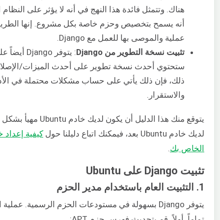
هناك. وتتمثل فائدة هذا النهج في أنه لا يؤثر على النظام ال
أنه يسمح بتخصيص وحزم خاصة بكل مشروع. إنها الطريقة
عملية والموصى بها للعمل مع Django.
تثبيت نسخة التطوير من Django
: يتوفر Django أيضاً على
ستحتوي أحدث نسخة تطوير على أحدث الميزات/الإصلا
ذلك، فإن ذلك يأتي على حساب مشكلات محتملة في الأد
والاستقرار.
يتوقع منك هذا الدليل أن يكون ل
لديك خادم Ubuntu بعد، فيمكنك اتباع دليلنا حول
الخاص بك
.
تثبيت Django على Ubuntu
1. التثبيت العام باستخدام مدير الحزم
يتوفر Django بسهولة في مستودعات الحزم الرسمية. عملية
تماماً. أولاً، قم بتحديث فهرس حزم APT: