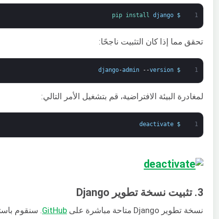
pip 
install 
django
$
1
تحقق مما إذا كان التثبيت ناجحًا:
django
-
admin
--
version
$
1
لمغادرة البيئة الافتراضية، قم بتشغيل الأمر التالي:
deactivate
$
1
3. تثبيت نسخة تطوير Django
نسخة تطوير Django متاحة مباشرة على
GitHub
. سنقوم باس