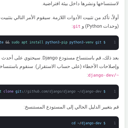
لاستنساخها ونشرها داخل بيئة افتراضية.
أولاً، تأكد من تثبيت الأدوات اللازمة. سيقوم الأمر التالي بتثبيت
(وحدات Python) و
:
git
te
&&
sudo 
apt 
install 
python3
-
pip 
python3
-
venv 
git
$
1
بعد ذلك، قم باستنساخ مستودع Django. سيحتوي ع
وإصلاحات الأخطاء (على حساب الاستقرار). سنقوم باستنساخه
:
~/django-dev
t 
clone
git
:
//github.com/django/django ~/django-dev
$
1
قم بتغيير الدليل الحالي إلى المستودع المستنسخ:
cd
~
/
django
-
dev
$
1