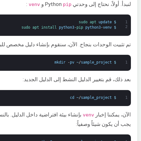
لنبدأ. أولاً، نحتاج إلى وحدتي Python
و
:
venv
pip
sudo 
apt 
update
$
1
2
sudo 
apt 
install 
python3
-
pip 
python3
-
venv
$
تم تثبيت الوحدات بنجاح. الآن، سنقوم بإنشاء دليل مخصص للبيئ
mkdir
-
pv
~
/
sample_project
$
1
بعد ذلك، قم بتغيير الدليل النشط إلى الدليل الجديد:
cd
~
/
sample_project
$
1
الآن، يمكننا إخبار
بإنشاء بيئة افتراضية داخل الدليل. بالنس
venv
يجب أن يكون شيئاً وصفياً: