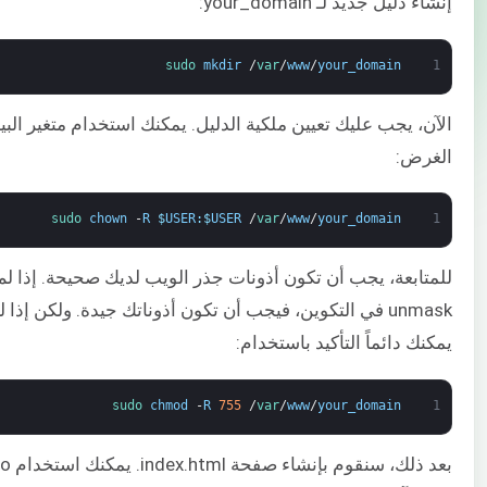
إنشاء دليل جديد لـ your_domain:
sudo 
mkdir
/
var
/
www
/
your_domain
1
الغرض:
sudo 
chown
-
R
$
USER
:
$
USER
/
var
/
www
/
your_domain
1
للمتابعة، يجب أن تكون أذونات جذر الويب لديك صحيحة. إذا لم
unmask في التكوين، فيجب أن تكون أذوناتك جيدة. ولكن إذا ل
يمكنك دائماً التأكيد باستخدام:
sudo 
chmod
-
R
755
/
var
/
www
/
your_domain
1