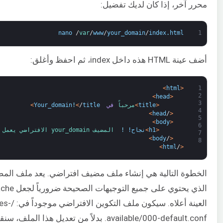
محرر آخر، إذا كان لديك تفضيل:
nano
/
var
/
www
/
your_domain
/
index
.
html
1
أضف عينة HTML هذه داخل index، ثم احفظ وأغلق:
>
html
<
1
2
>
head
<
3
<
title
>
مرحباً 
في 
title
/
<
!
Your_domain
>
4
>
head
/
<
5
>
body
<
6
<
h1
>
نجاح! 
!
المضيف 
your_domain 
الافتراضي 
يعمل 
7
>
body
/
<
8
>
html
/
<
الخطوة التالية هي إنشاء ملف مضيف افتراضي. يعد ملف الم
العينة أعلا
available/000-default.conf. بدلاً من تعديل هذا ا