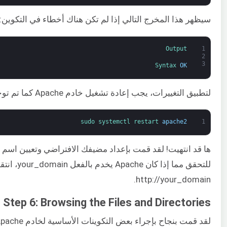
سيظهر هذا المخرج التالي إذا لم تكن هناك أخطاء في التكوين:
Output
1
2
3
Syntax 
OK
لتطبيق التغييرات، يجب إعادة تشغيل خادم Apache كما تم توجيهه من قبل:
sudo 
systemctl 
restart 
apache2
1
ها قد انتهيت! لقد قمت بإعداد مضيفك الافتراضي وتعيين اسم 
للتحقق مما إذا كان Apache يخ
http://your_domain.
Step 6: Browsing the Files and Directories