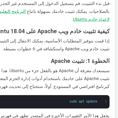
قبل بدء التثبيت، قم بتسجيل الدخول إلى المستخدم غير الجذري
بالصلاحيات. يمكنك تثبيت خادمك بسهولة باتباع
البرنامج التعلي
لإعداد خادم Ubuntu
.
كيفية تثبيت خادم ويب Apache على Ubuntu 18.04
إذا قمت بتوفير المتطلبات الأساسية، يمكنك الانتقال إلى التثب
تثبيت خادم ويب Apache واستكشافه في 6 خطوات بسيطة:
الخطوة 1: تثبيت Apache
سيسعدك معرفة أن he
تثبيت Apache على خادمك باستخدام أدوات إدارة الحزم الم
كبرنامج افتراضي في المستودع. أولاً، ستحتاج إلى تحديث فهر
sudo 
apt 
update
1
يجعل هذا الأمر التغييرات الأخيرة في المصدر تظهر في فهرس 