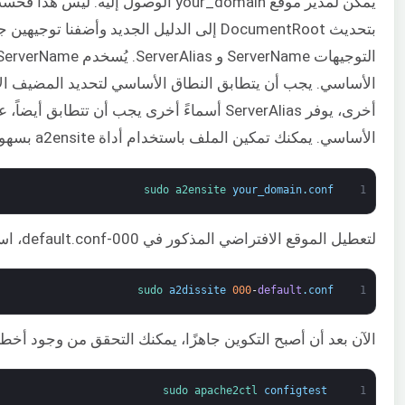
يمكن لمدير موقع your_domain الوصول إليه. ليس
بتحديث DocumentRoot إلى الدليل الجديد وأضفنا ت
الأساسي. يجب أن يتطابق النطاق الأساسي لتحديد المضيف الا
أخرى، يوفر ServerAlias أسماءً أخرى يجب أن تتطابق أ
الأساسي. يمكنك تمكين الملف باستخدام أداة a2ensite بسهولة:
sudo 
a2ensite 
your_domain
.
conf
1
لتعطيل الموقع الافتراضي المذكور في 000-default.conf، استخدم هذا الأمر:
sudo 
a2dissite
000
-
default
.
conf
1
الآن بعد أن أصبح التكوين جاهزًا، يمكنك التحقق من وجود أخط
sudo 
apache2ctl 
configtest
1