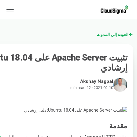
العودة إلى المدونة
إرشادي
Akshay Nagpal
2021-02-10 · 12 min read
مقدمة
خادم Apache HTTP هو خادم ويب مفتوح المصدر من قِبل
مؤس