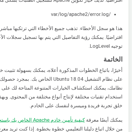
افتراضيًا. لديك خيار تكوين Apache لتسجيل الطلبات بشكل مختلف.
/var/log/apache2/error.log
هذا هو سجل الأخطاء. تذهب جميع الأخطاء التي ترتكبها مباشر
افتراضيًا. يمكنك رؤية التفاصيل التي يتم بها تسجيل سجلات ال
توجيه LogLevel.
الخاتمة
على نظام التشغيل Ubuntu 18.04 الخاص بك. 
نظامك، يمكنك استكشاف الخيارات المتنوعة المتاحة لك على ا
استخدام تقنيات مختلفة لإنتاج أنواع مختلفة من المحتوى. وبهذ
خلق تجربة فريدة وميسرة لنفسك على الخادم.
يمكنك أيضًا معرفة
كيفية تأمين خادم Apache الخاص بك باستخدام Let’s Encrypt
من خلال اتباع دليلنا التعليمي خطوة بخطوة. إذا كنت تريد معرف