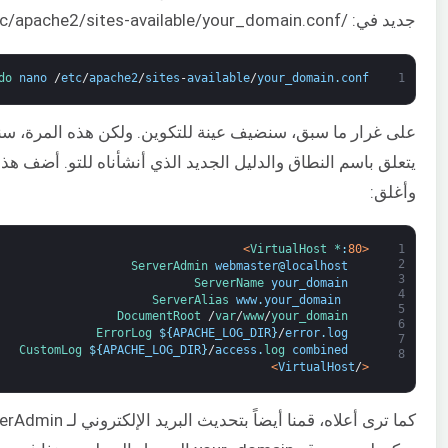
جديد في: /etc/apache2/sites-available/your_domain.conf.
do 
nano
/
etc
/
apache2
/
sites
-
available
/
your_domain
.
conf
1
على غرار ما سبق، سنضيف عينة للتكوين. ولكن هذه المرة، سنق
يتعلق باسم النطاق والدليل الجديد الذي أنشأناه للتو. أضف هذه
وأغلق:
>
VirtualHost *
:
80
<
1
2
ServerAdmin 
webmaster
@
localhost
3
ServerName 
your_domain
4
ServerAlias 
www
.
your_domain
5
DocumentRoot
/
var
/
www
/
your_domain
6
ErrorLog
$
{
APACHE_LOG_DIR
}
/
error
.
log
7
CustomLog
$
{
APACHE_LOG_DIR
}
/
access
.
log 
combined
8
>
VirtualHost
/
<