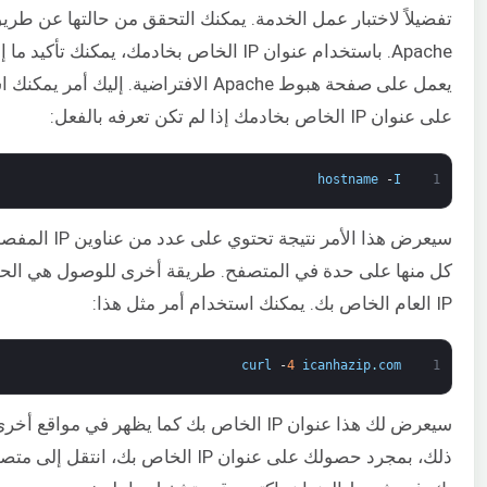
تفضيلاً لاختبار عمل الخدمة. يمكنك التحقق من حالتها عن 
Apache. باستخدام عنوان IP الخاص بخادمك، يمكنك تأكي
يعمل على صفحة هبوط Apache الافتراضية. إليك
على عنوان IP الخاص بخادمك إذا لم تكن تعرفه بالفعل:
hostname
-
I
1
سيعرض هذا الأمر نتيج
كل منها على حدة في المتصفح. طريقة أخرى للوصول هي ال
IP العام الخاص بك. يمكنك استخدام أمر مثل هذا:
curl
-
4
icanhazip
.
com
1
سيعرض لك هذا عنوان IP الخاص بك كما يظهر في مواق
ذلك، بمجرد حصولك على عنوان IP الخاص بك، ا