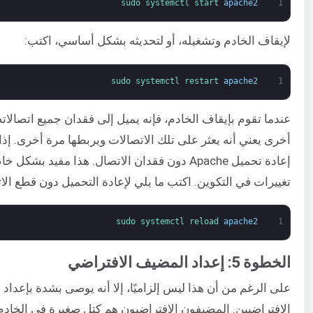
sudo 
systemctl 
start 
apache2
1
لإيقاف الخادم وتشغيله، أو لتحديثه بشكل أساسي، اكتب:
sudo 
systemctl 
restart 
apache2
1
عندما تقوم بإيقاف الخادم، فإنه يميل إلى فقدان جميع اتصالاته
أخرى يعني أنه يعثر على تلك الاتصالات ويربطها مرة أخرى. إذا 
إعادة تحميل Apache دون فقدان الاتصال. هذا مفيد بشك
تغييرات في التكوين. اكتب ما يلي لإعادة التحميل دون قطع الا
sudo 
systemctl 
reload 
apache2
1
الخطوة 5: إعداد المضيف الافتراضي
على الرغم من أن هذا ليس إلزاميًا، إلا أنه يوصى بشدة بإعداد
الافتراضيين. المضيفون الافتراضيون هم كتل صغيرة في الخاد