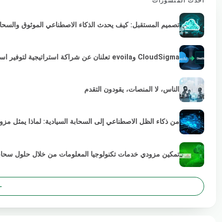
أحدث المنشورات
تصميم المستقبل: كيف يحدث الذكاء الاصطناعي الموثوق والسحابة 
CloudSigma وevoila تعلنان عن شراكة استراتيجية لتوفير استمرارية VMware لمزودي الخدمات والمؤسسات
الناس، لا المنصات، يقودون التقدم
من ذكاء الظل الاصطناعي إلى السحابة السيادية: لماذا يمثل مز
تمكين مزودي خدمات تكنولوجيا المعلومات من خلال حلول سحابية خضراء