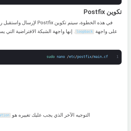
تكوين Postfix
في هذه الخطوة، سيتم تكوين Postfix لإرسال واستقبل رسائل البريد الإلكتروني فقط من
على واجهة
loopback
sudo 
nano
/
etc
/
postfix
/
main
.
cf
1
التوجيه الآخر الذي يجب عليك تغييره هو
ation