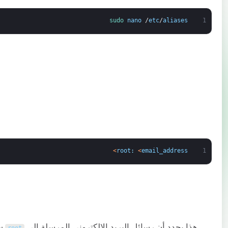
sudo 
nano
/
etc
/
aliases
1
>
root
:
<
email_address
1
هذا يحدد أن رسائل البريد الإلكتروني المرسلة إلى
سي