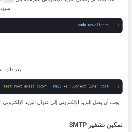
root
سيؤدي
sudo 
newaliases
1
بعد ذلك، تحت
"Test root email body"
|
mail
-
s
"Subject line"
root
1
تمكين تشفير SMTP