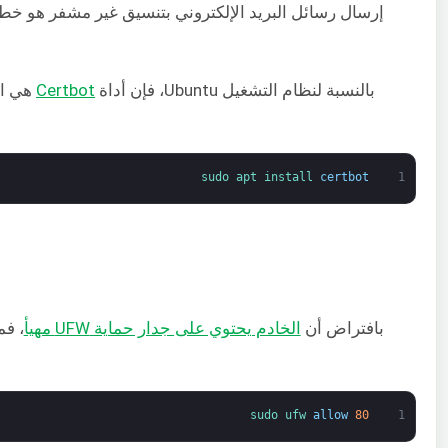
بالنسبة لنظام التشغيل Ubuntu، فإن أداة
Certbot
sudo 
apt 
install 
certbot
1
بافتراض أن
الخادم يحتوي على جدار حماية UFW مهيأ
، فم
sudo 
ufw 
allow
80
1