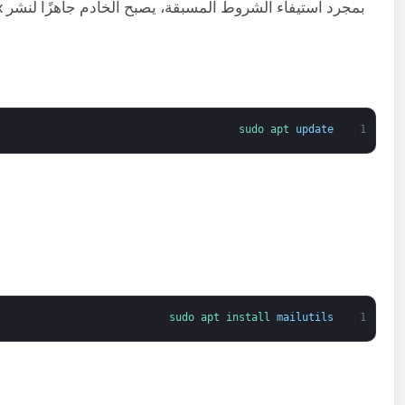
بمجرد استيفاء الشروط المسبقة، يصبح الخادم جاهزًا لنشر Postfix. أسهل طريقة لتثبيت Postfix هي تثبيت حزمة
sudo 
apt 
update
1
sudo 
apt 
install 
mailutils
1