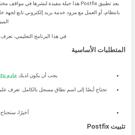
يعد تطبيق Postfix هذا حيلة مفيدة لنشرها في
بانتظام، أو العمل مع مزود خدمة بريد إلكتروني تابع لجهة 
الميزات، يعد Postfix بديل
في هذا البرنامج التعليمي، تعرف
المتطلبات الأساسية
يجب أن يكون لديك
خادم Ubuntu تم تكوينه بشكل صحيح
تحتاج أيضًا إلى اسم نطاق مسجل بالكامل. تعرف عل
أخيرًا، ستحتاج إلى سجل DNS مع اسم النطاق الذ
تثبيت Postfix