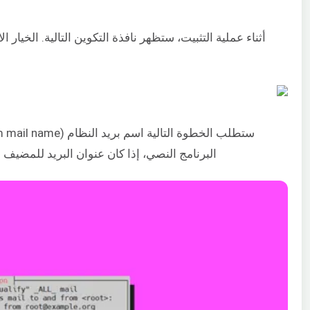
أثناء عملية التثبيت، ستظهر نافذة التكوين التالية. الخيار 
البرنامج النصي، إذا كان عنوان البريد للمضيف المحلي هو “foo@example.org”، فسيكو