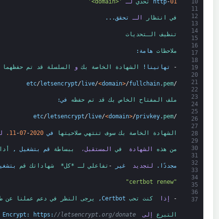
01
-
http
تحدي 
لـ
'<domain>'
10
11
12
في انتظار 
الـ
تحقق
.
.
.
13
14
تنظيف 
الـ
تحديات
15
16
ملاحظات 
هامة
:
17
18
-
تهانينا
!
الشهادة 
الخاصة بك 
و
السلسلة 
قد 
تم 
حفظهما 
19
20
21
etc
/
letsencrypt
/
live
/
<
domain
>
/
fullchain
.
pem
/
22
23
ملف 
المفتاح 
الخاص بك 
قد 
تم 
حفظه 
في
:
24
25
etc
/
letsencrypt
/
live
/
<
domain
>
/
privkey
.
pem
/
26
27
الشهادة 
الخاصة بك 
سوف 
تنتهي صلاحيتها 
في
2020
-
07
-
11.
ل
28
29
30
من 
هذه 
الشهادة 
في 
المستقبل، 
ببساطة 
قم بتشغيل 
,
أدا
31
32
مجددًا
.
لتجديد 
غير 
-
تفاعلي 
لـ *
كل*
 شهاداتك 
قم 
بتشغي
33
34
"certbot renew"
35
36
-
إذا 
كنت 
تحب 
Certbot
,
يرجى 
النظر في 
دعم 
عملنا 
عن ط
37
التبرع 
إلى 
//letsencrypt.org/donate
:
https
:
Encrypt