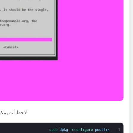
لاحظ أنه يمكن
sudo 
dpkg
-
reconfigure 
postfix
1