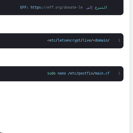
التبرع 
إلى 
//eff.org/donate-le
:
https
:
EFF
>
etc
/
letsencrypt
/
live
/
<
domain
/
1
sudo 
nano
/
etc
/
postfix
/
main
.
cf
1
بع