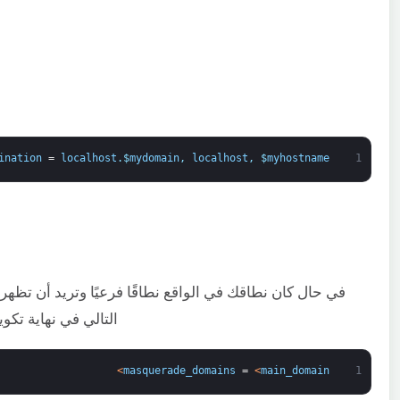
ination
=
localhost
.
$
mydomain
,
localhost
,
$
myhostname
1
في حال كان نطاقك في الواقع نطاقًا فرعيًا وتريد أن تظهر 
التالي في نهاية تكوين Postfix. سيؤدي ذلك إلى إزالة النطاق الفرعي من عنوان البريد 
>
masquerade_domains
=
<
main_domain
1