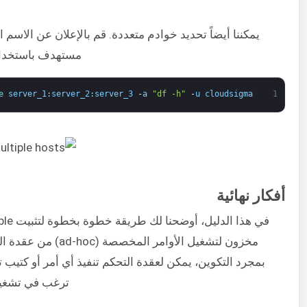
يمكننا أيضاً تحديد خوادم متعددة. قم بالإعلان عن الاسم 
مستهدف باستخدام
e 
server_1
:
server_2
:
server_3
-
a
"df -h"
-
u
cloudsigma
1
أفكار نهائية
ترغب في تشغيل