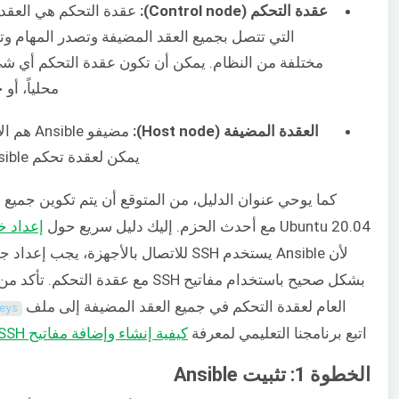
عقدة التحكم (Control node):
عقدة التحكم هي العقدة
التي تتصل بجميع العقد المضيفة وتصدر المهام وت
مختلفة من النظام. يمكن أن تكون عقدة التحكم أي شيء
محلياً، أو خ
العقدة المضيفة (Host node):
مضيفو sible
يمكن لعقدة تحكم Ansible أتمتتها.
كما يوحي عنوان الدليل، من المتوقع أن يتم تكوين جميع 
Ubuntu 20.04 مع أحدث الحزم. إليك دليل سريع حول
إعداد خادم 
لأن Ansible يستخدم SSH للاتصال بالأجهزة، يجب
العام لعقدة التحكم في جميع العقد المضيفة إلى ملف
eys
اتبع برنامجنا التعليمي لمعرفة
كيفية إنشاء وإضافة مفاتيح SSH إلى خوادم Linux
الخطوة 1: تثبيت Ansible