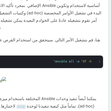
أساسية لاستخدام وتكوين Ansible الإضافي. بمج
ع
هنا، قم بتشغيل الأمر التالي. سيتحقق من استخدام القرص ع
ansible 
all
-
a
"df -h"
1
يمكننا أيضاً تنفيذ وحدات Ansible المختلفة
(ad-hoc)، تماماً مثل كيفية تنفيذنا لوحدة
لاختبارها.
ping