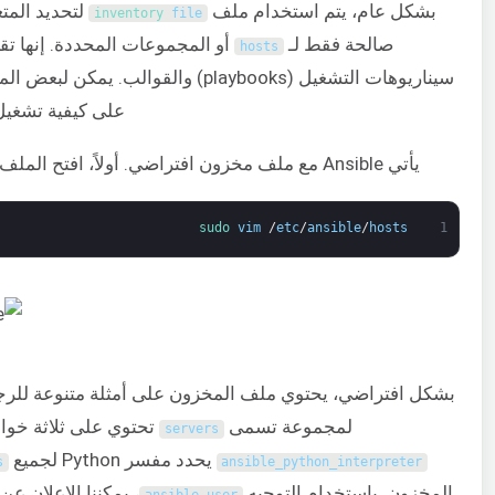
بشكل عام، يتم استخدام ملف
لتحديد المت
inventory 
file
صالحة فقط لـ
أو المجموعات المحددة. إنها تقن
hosts
سيناريوهات التشغيل (playbooks) والقوالب. يمك
على كيفية تشغيل 
يأتي Ansible مع ملف مخزون افتراضي. أولاً، افتح الملف في محرر نصوص:
sudo 
vim
/
etc
/
ansible
/
hosts
1
بشكل افتراضي، يحتوي ملف المخزون على أمثلة متنوعة للرجوع إ
لمجموعة تسمى
تحتوي على ثلاثة خواد
servers
يحدد مفسر Python لجميع
s
ansible_python_interpreter
المخزون. باستخدام التوجيه
، يمكننا الإعلان 