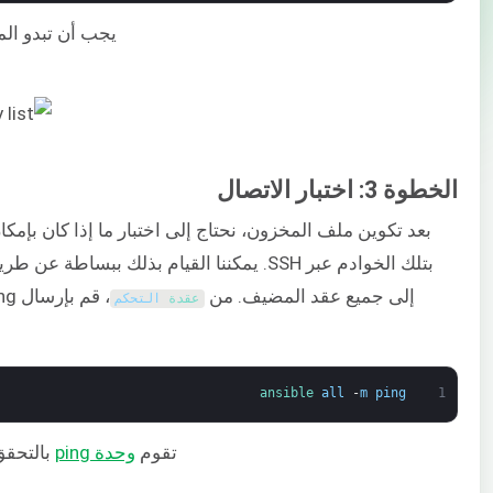
يجب أن تبدو الم
الخطوة 3: اختبار الاتصال
إلى جميع عقد المضيف. من
، قم بإرسال ping إلى جميع
عقدة 
التحكم
ansible 
all
-
m
ping
1
تقوم
وحدة ping
بالتحقق 