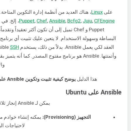
على
Linux
، هناك العديد من أنظمة إدارة التكوين المتاحة.
CFEngine
,
Juju
,
Bcfg2
,
Ansible
,
Chef
,
Puppet
، إلخ. في
البساطة وسهولة الاستخدام. لا يتعين عليك تثبيت أي برنام
العقد لكي يعمل Ansible. بدلاً من ذلك، يستخدم Ansible
SSH
وأتمتتها. Ansible هو برنامج مفتوح المصدر. كما أنه يتميز
وال
هذا الدليل
يوضح كيفية تثبيت وتكوين Ansible على
Ansible على Ubuntu
يمكن لـ Ansible إنجاز ثلاثة أنواع من الأتمتة:
التجهيز (Provisioning):
يمكنه إنشاء خوادم مخ
لاحتياجات البن