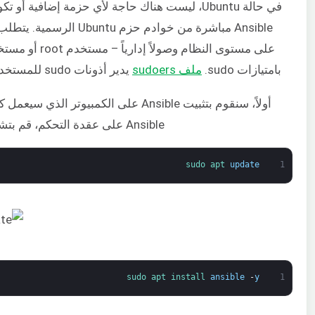
في حالة Ubuntu، ليست هناك حاجة لأي حزمة إضافية أ
Ansible مباشرة من خوادم حزم ntu
بامتيازات sudo.
ملف sudoers
يدير أذونات sudo للمستخدمين والمجموعات.
أولاً، سنقوم بتثبيت Ansible على الكمبيوتر ال
Ansible على عقدة التحكم، قم بتشغيل الأوامر التالية:
sudo 
apt 
update
1
sudo 
apt 
install 
ansible
-
y
1