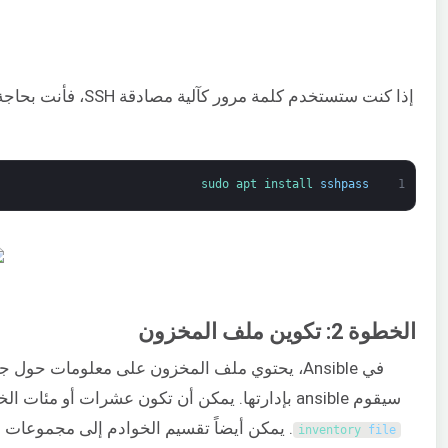
إذا كنت ستستخدم كلمة مرور كآلية مصادقة SSH، فأنت بحاجة إلى تثبيت الحزمة
sudo 
apt 
install 
sshpass
1
الخطوة 2: تكوين ملف المخزون
في Ansible، يحتوي ملف المخزون على معلومات حول جميع الـ
سيقوم ansible بإدارتها. يمكن أن تكون عشرات أو مئات الخوادم المسجلة في
. يمكن أيضاً تقسيم الخوادم إلى مجموعات
inventory 
file