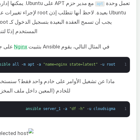
تعمل وحدة
مع مدير حزم APT على tu
apt
Ubuntu بعيدة. لاحظ أنها تتطلب إذن t
المستخدم إذنًا لتنف
في المثال التالي، يقوم Ansible بتثبيت
Nginx
على جم
sible 
all
-
m
apt
-
a
"name=nginx state=latest"
-
u
root
1
ماذا عن تشغيل الأوامر على خادم واحد فقط؟ سنستخد
للخادم (المعين داخل ملف المخزون
ansible 
server_1
-
a
"df -h"
-
u
cloudsigma
1