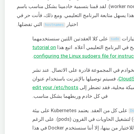
هذا يسهل متابعة البرنامج التعليمي. ومع ذلك، فأنت حر في
اختيار
التي تفضلها.
hostnames
يازات
على كلا العقدتين اللتين سنستخدمهما
sudo
في البرنامج التعليمي أعلاه. اتبع هذا
tutorial on
.
configuring the Linux sudoers file for instru
خوادم في المجموعة قادرة على الاتصال. عند نشر
Cloud
، فسيتم توصيلها بالإنترنت باستخدام عنوان
edit your /etc/hosts
في كل خادم وربطهما بشكل مناسب.
على كل من العقد. يعتمد Kubernetes على بيئة
D
تشغيل الحاويات (container runtime) لتشغيل الحاويات في القرون (pods). على الرغم
من وجود منصات حاويات أخرى للاختيار من بينها، إلا أننا سنستخدم Docker في هذا