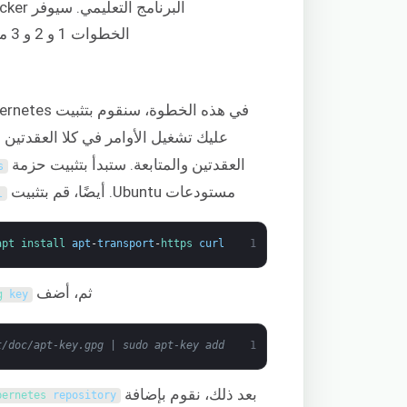
الخطوات 1 و 2 و 3 من
في هذه الخطوة، سنقوم بتثبيت Kubernetes. تمامًا كما فعلت مع Docker في
عليك تشغيل الأوامر في كلا العقدتين لتثبيت ubernetes
العقدتين والمتابعة. ستبدأ بتثبيت حزمة
s
مستودعات Ubuntu. أيضًا، قم بتثبيت
l
apt 
install 
apt
-
transport
-
https 
curl
1
ثم، أضف
g 
key
t/doc/apt-key.gpg | sudo apt-key add
1
بعد ذلك، نقوم بإضافة
bernetes 
repository