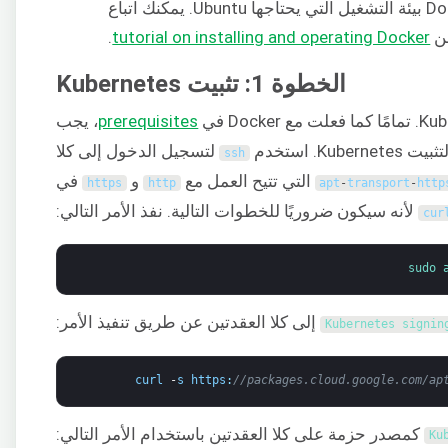
البرنامج التعليمي. سيوفر Docker بيئة التشغيل التي يحتاجها Ubuntu. يمكنك اتباع
.
tutorial on installing and operating Docker
الخطوة 1: تثبيت Kubernetes
prerequisites
، يجب
K. استخدم
لتسجيل الدخول إلى كلا
ssh
التي تتيح العمل مع
و
في
https
http
apt
-
transport
-
http
لأنه سيكون ضروريًا للخطوات التالية. نفذ الأمر التالي:
cur
sudo 
إلى كلا العقدتين عن طريق تنفيذ الأمر:
Kubernetes 
signin
curl
-
s
https
:
//packages.cloud.google.com/ap
كمصدر حزمة على كلا العقدتين باستخدام الأمر التالي:
Ku