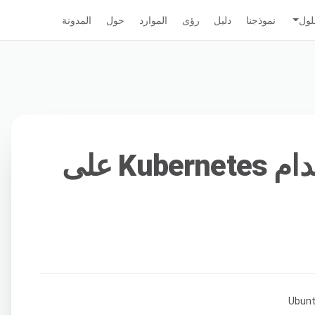
لول
نموذجنا
دليل
رؤى
الموارد
حول
المدونة
كيفية تثبيت واستخدام Kubernetes على