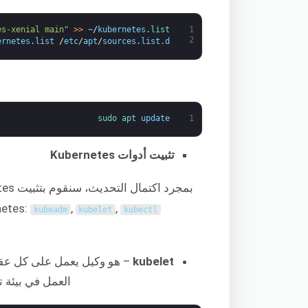
es-xenial main"
>
>
~
/
kubernetes
.
list
1
2
ernetes
.
list
/
etc
/
apt
/
sources
.
list
.
d
sudo 
apt 
update
1
تثبيت أدوات Kubernetes
netes:
,
,
kubeadm
kubelet
kubectl
kubelet
– هو وكيل يعمل على كل عقدة 
العمل في بيئة تشغ