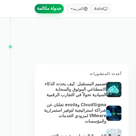
جدولة مكالمة
Auto
العربية
أحدث المنشورات
تصميم المستقبل: كيف يحدث الذكاء
الاصطناعي الموثوق والسحابة
السيادية تحولاً في التجارب الرقمية
CloudSigma وevoila تعلنان عن
شراكة استراتيجية لتوفير استمرارية
VMware لمزودي الخدمات
والمؤسسات