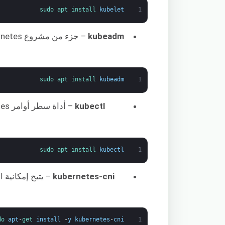
sudo 
apt 
install 
kubelet
1
kubeadm
sudo 
apt 
install 
kubeadm
1
kubectl
sudo 
apt 
install 
kubectl
1
kubernetes-cni
– يتيح إمكانية 
do 
apt
-
get 
install
-
y
kubernetes
-
cni
1