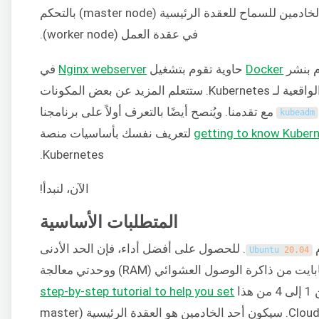
للأساسيات. سنوضح لك أيضًا كيفية ربط الخادمين للسماح للعقدة الرئيسية (master node) بالتحكم
في عقدة العمل (worker node).
م بنشر
Docker
حاوية تقوم بتشغيل
Nginx webserver
في
المجموعة. هذا تطبيق نموذجي من الحياة الواقعية لـ Kubernetes. ستتعلم المزيد عن بعض المكونات
مع تقدمنا. ويُنصح أيضًا بالتعرف أولاً على برنامجنا
kubeadm
getting to know Kubern
لتعريف نفسك بأساسيات منصة
Kubernetes.
الآن، لنبدأ!
المتطلبات الأساسية
م
. للحصول على أفضل أداء، فإن الحد الأدنى
Ubuntu
20.04
لمتطلبات النظام لـ Kubernetes هو 2 جيجابايت من ذاكرة الوصول العشوائي (RAM) ووحدتي معالجة
step-by-step tutorial to help you set
على CloudSigma. سيكون أحد الخادمين هو العقدة الرئيسية (master