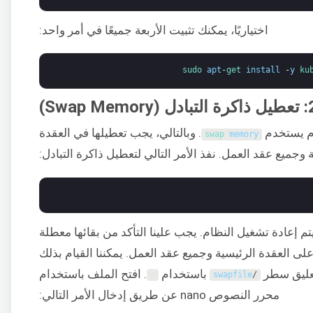
اختياريًا، يمكنك تثبيت الأربعة جميعًا في أمر واحد:
sudo 
apt
-
get 
install
-
y
ku
. وبالتالي، يجب تعطيلها في العقدة
swap 
memory
 وجميع عقد العمل. نفذ الأمر التالي لتعطيل ذاكرة التبادل:
تم إعادة تشغيل النظام. يجب علينا التأكد من بقائها معطلة
لى العقدة الرئيسية وجميع عقد العمل. يمكننا القيام بذلك
ليق سطر
باستخدام
. افتح الملف باستخدام
#
swapfile
/
محرر النصوص nano عن طريق إدخال الأمر التالي: