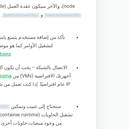
node)، والآخر سيكون عقدة العمل (worker node). لقد قمنا بتسمية خادمينا بشكل مناسب باسم
و
. 
kubernetes
-
worker
kubernetes
-
master
تأكد من إضافة مستخدم يتمتع بامت
لتشغيل الأوامر كما هو موضح 
ctions
الاتصال بالشبكة – يجب أن تكون ال
أجهزتك الافتراضية (VMs) من
Sigma
IP عام افتراضيًا. إذا كنت تعمل من شبكة محلية، فقد تضطر إلى
ستحتاج إلى تثبيت وتمكين
ocker