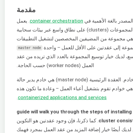
مقدمة
لمصدر بالغة الأهمية في
container orchestration
. يعمل
Kubernetes عن طريق تنسيق وإدارة المجموعات (clusters) على نطاق واسع عبر بيئات سحابية
 هي مجموعة من المضيفين المخصصين لتشغيل التطبيقات
موعة إلى عقدتين على الأقل للعمل – واحدة
master
node
وسع، لديك خيار توسيع المجموعة بالعدد الذي تريده من عقد
العمل (worker nodes) حسب الحاجة.
تشير العقدة (node) في Kubernetes إلى خادم. العقدة الرئيسية (master node) هي خادم يدير حالة
.
containerized applications and services
guide will walk you through the steps of installi
cluster consis
. كما ذكرنا، فإن وجود عقدتين هو التكوين
لأكثر أساسية عند العمل مع Kubernetes. لديك أيضًا خيار إضافة المزيد من عقد العمل بمجرد فهمك