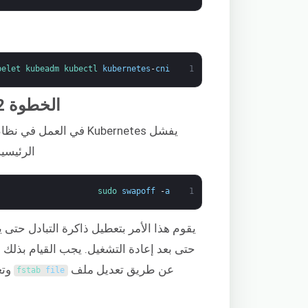
belet 
kubeadm 
kubectl 
kubernetes
-
cni
1
الخطوة 2: تعطيل ذاكرة التبادل (Swap Memory)
يفشل Kubernetes في العمل في نظام يستخدم
الرئيسية
sudo 
swapoff
-
a
1
يقوم هذا الأمر بتعطيل ذاكرة التبادل حتى ي
حتى بعد إعادة التشغيل. يجب القيام بذلك ع
عن طريق تعديل ملف
وتع
fstab 
file