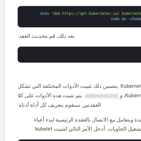
echo
"deb https://apt.kubernetes.io/ kubernet
sudo 
mv
~
/
kub
بعد ذلك، قم بتحديث العقد:
بمجرد اكتمال التحديث، سنقوم بتثبيت Kubernetes. يتضمن ذلك تثبيت الأدوات المختلفة التي تشكل
Kuber
، و
. يتم تثبيت هذه الأدوات على كلا
kubernetes
-
cni
العقدتين. سنقوم بتعريف كل أداة أدناه:
ويتعامل مع الاتصال بالعقدة الرئيسية لبدء أعباء
يل الحاويات. أدخل الأمر التالي لتثبيت kubelet: