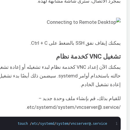
بمجرد الاتصال، سترى شاشة مشابهة لهذه.
يمكنك إيقاف نفق SSH بالضغط على Ctrl + C.
تشغيل VNC كخدمة نظام
يمكنك الآن إعداد VNC كخدمة نظام لبدء تشغيله أو إعاد
إعادة تشغيل الخادم.
للقيام بذلك، قم بإنشاء ملف وحدة جديد –
/etc/systemd/system/vncserver@.service.
touch
/
etc
/
systemd
/
system
/
vncserver
@
.
service
1