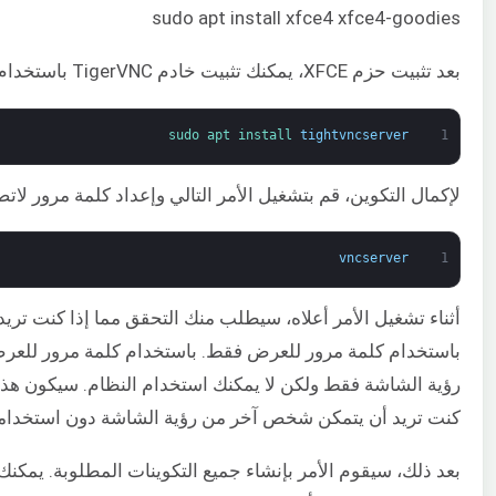
sudo apt install xfce4 xfce4-goodies
بعد تثبيت حزم XFCE، يمكنك تثبيت خادم TigerVNC باستخدام الأمر التالي:
sudo 
apt 
install 
tightvncserver
1
لإكمال التكوين، قم بتشغيل الأمر التالي وإعداد كلمة مرور لاتصال C
vncserver
1
أثناء تشغيل الأمر أعلاه، سيطلب منك التحقق مما إذا كنت تري
باستخدام كلمة مرور للعرض فقط. باستخدام كلمة مرور للع
رؤية الشاشة فقط ولكن لا يمكنك استخدام النظام. سيكون هذا ال
كنت تريد أن يتمكن شخص آخر من رؤية الشاشة دون استخدامه
بعد ذلك، سيقوم الأمر بإنشاء جميع التكوينات المطلوبة. يمكن