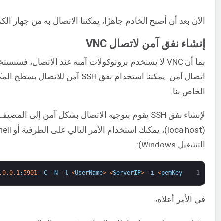
الآن بعد أن أصبح الخادم جاهزًا، يمكننا الاتصال به من جهاز الكم
إنشاء نفق آمن لاتصال VNC
اتصال آمن. يمكننا استخدام نفق SSH آمن للات
الخاص بنا.
لإنشاء نفق SSH يقوم بتوجيه الاتصال بشكل آمن إلى المض
التشغيل Windows):
.0.0.1
:
5901
-
C
-
N
-
l
<
UserName
>
<
ServerIP
>
-
i
<
pemKey
1
في الأمر أعلاه،