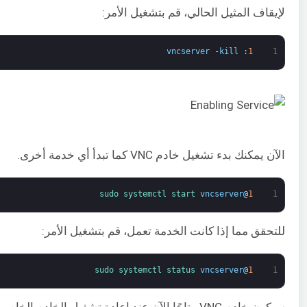
لإيقاف المثيل الحالي، قم بتشغيل الأمر:
vncserver
-
kill
:
1
1
الآن يمكنك بدء تشغيل خادم VNC كما تبدأ أي خدمة أخرى.
sudo 
systemctl 
start 
vncserver
@
1
1
للتحقق مما إذا كانت الخدمة تعمل، قم بتشغيل الأمر:
sudo 
systemctl 
status 
vncserver
@
1
1