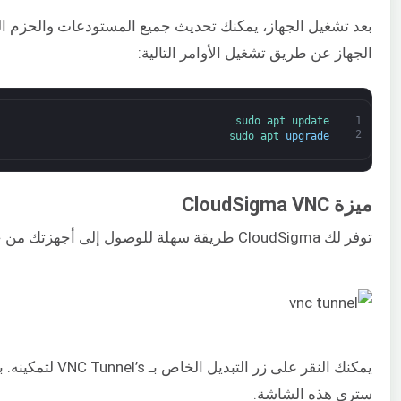
بعد تشغيل الجهاز، يمكنك تحديث جميع المستودعات والحزم ا
الجهاز عن طريق تشغيل الأوامر التالية:
sudo 
apt 
update
1
2
sudo 
apt 
upgrade
ميزة CloudSigma VNC
توفر لك CloudSigma طريقة سهلة للوصول إلى أجهزتك من خلال VNC.
يمكنك النقر على زر التبديل
سترى هذه الشاشة.