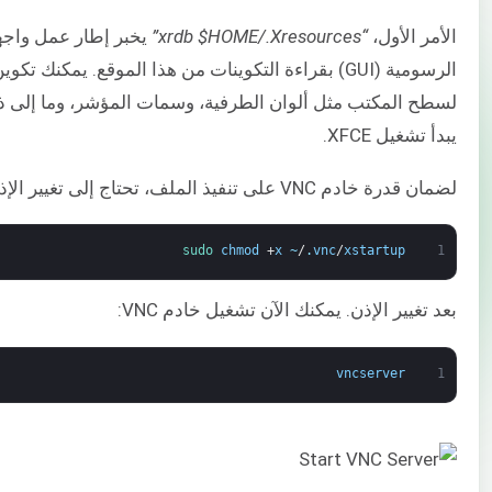
الأمر الأول،
“xrdb $HOME/.Xresources”
يخبر إطار عمل واجه
الرسومية (GUI) بقراءة التكوينات من هذا الموقع. يمكنك 
لسطح المكتب مثل ألوان الطرفية، وسمات المؤشر، وما إلى ذلك
يبدأ تشغيل XFCE.
لضمان قدرة خادم VNC على تنفيذ الملف، تحتاج إلى تغيير الإذن الخاص به:
sudo 
chmod
+
x
~
/
.
vnc
/
xstartup
1
بعد تغيير الإذن. يمكنك الآن تشغيل خادم VNC:
vncserver
1