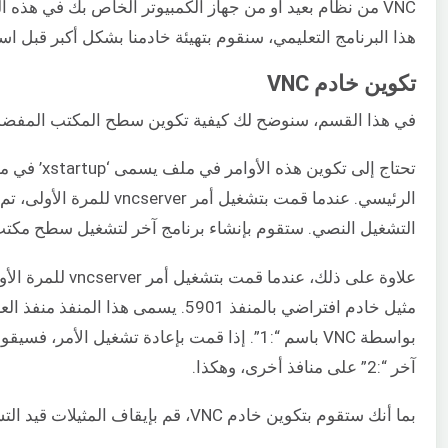
VNC من نظام بعيد أو من جهاز الكمبيوتر الخاص بك في هذه 
هذا البرنامج التعليمي، سنقوم بتهيئة خادمنا بشكل أكبر قبل اس
تكوين خادم VNC
في هذا القسم، سنوضح لك كيفية تكوين سطح المكتب المفضل
الرئيسي. عندما قمت بتشغيل أمر cserver
التشغيل النصي. ستقوم بإنشاء برنامج آخر لتشغيل سطح مكتب XFCE
علاوة على ذلك، عندما قمت بتش
مثيل خادم افتراضي بالمنفذ 5901. يسمى هذا المن
آخر “:2” على منافذ أخرى، وهكذا.
بما أنك ستقوم بتكوين خادم VNC، قم بإيقاف المثيلات قيد التشغيل بالفعل: