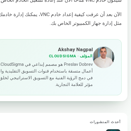
سيكون خادم VNC متاحًا الآن عند إعادة تشغيل الخادم الخاص بك.
الآن بعد أن عرفت كيفية إعداد خادم VNC، يم
مثل إدارة جهاز الكمبيوتر الخاص بك.
Akshay Nagpal
المؤلف
· CLOUDSIGMA
ev
أعمال متسقة باستخدام قنوات التسويق التقليدية والم
في دمج الرؤية الفنية مع التسويق الاستراتيجي ل
مؤثر للعلامة التجارية.
أحدث المنشورات