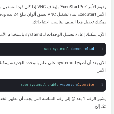
يقوم الأمر ‘ExecStartPre’ بإيقاف VNC إذا ك
يمكنك تعديل هذا الملف ليناسب احتياجاتك.
الآن، يمكنك إعادة تحميل الوحدات لـ systemd باستخدام الأمر التالي:
sudo 
systemctl 
daemon
-
reload
1
الآن بعد أن أصبح systemctl على علم بالوحدة الجد
الأمر:
sudo 
systemctl 
enable 
vncserver
@
1.service
1
:2، إلخ.