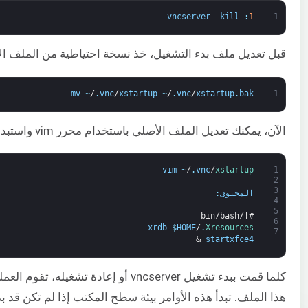
vncserver
-
kill
:
1
1
قبل تعديل ملف بدء التشغيل، خذ نسخة احتياطية من الملف ال
mv
~
/
.
vnc
/
xstartup
~
/
.
vnc
/
xstartup
.
bak
1
الآن، يمكنك تعديل الملف الأصلي باستخدام محرر vim واستبدال محتواه بما يلي:
vim
~
/
.
vnc
/
xstartup
1
2
3
المحتوى
:
4
5
#!/bin/bash
6
xrdb
$
HOME
/
.
Xresources
7
&
startxfce4
كلما قمت ببدء تشغيل vncserver أو إعادة تشغيله،
هذا الملف. تبدأ هذه الأوامر بيئة سطح المكتب إذا لم تكن قد ب