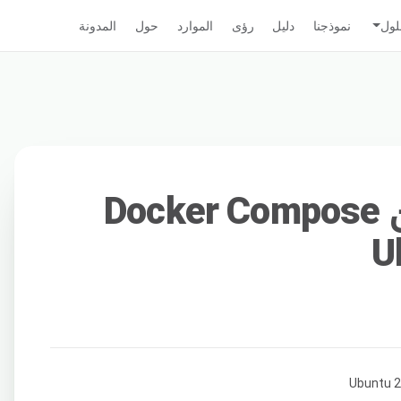
لول
نموذجنا
دليل
رؤى
الموارد
حول
المدونة
كيفية تثبيت وتكوين Docker Compose