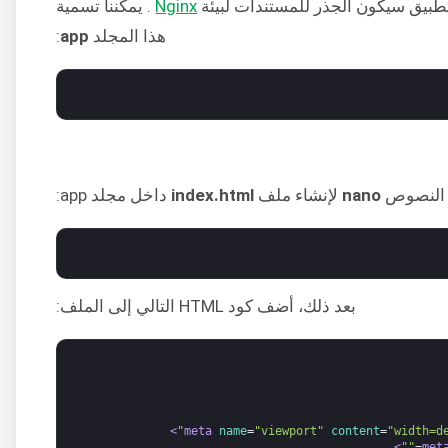
تطبيق سيكون الجذر للمستندات لبيئة
Nginx
. يمكننا تسمية
هذا المجلد
app
:
 النصوص
nano
لإنشاء ملف
index.html
داخل مجلد app:
بعد ذلك، أضف كود HTML التالي إلى الملف:
>
name
=
"viewport"
content
=
"width=d
>
""
=