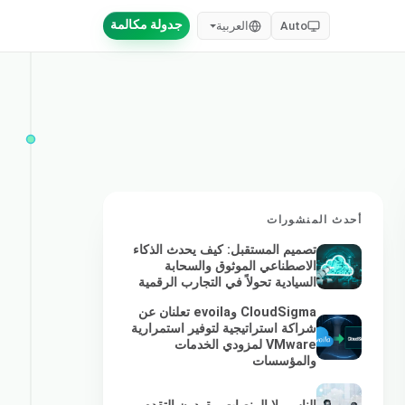
جدولة مكالمة
Auto
العربية
أحدث المنشورات
تصميم المستقبل: كيف يحدث الذكاء
الاصطناعي الموثوق والسحابة
السيادية تحولاً في التجارب الرقمية
CloudSigma وevoila تعلنان عن
شراكة استراتيجية لتوفير استمرارية
VMware لمزودي الخدمات
والمؤسسات