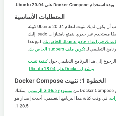
وبدء استخدام Docker Compose على Ubuntu 20.04.
المتطلبات الأساسية
بما أن هذا برنامج تعليمي عملي، يجب أن يكون لديك تثبيت لنظام Ubuntu 20.04 كبيئة
ستخدم غير جذري يتمتع بامتيازات sudo. إليك
عداد خادم Ubuntu الخاص بك
. اتبع هذا
رنامج التعليمي لـ
تكوين ملف sudoers الخاص بك
.
كيفية تثبيت
وتشغيل Docker على Ubuntu 18.04
.
الخطوة 1: تثبيت Docker Compose
ن
مستودع GitHub الرسمي
. يمكنك
ات
، في وقت كتابة هذا البرنامج التعليمي، أحدث إصدار هو
1.28.5.