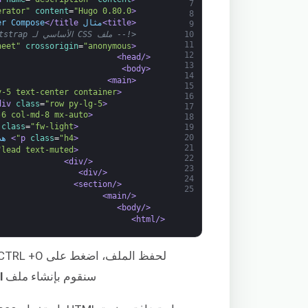
7
erator"
content
=
"Hugo 0.80.0"
<meta 
8
<title>
مثال Docker Compose
</title>
9
<!-- ملف CSS الأساسي لـ Bootstrap -->
10
11
heet"
crossorigin
=
"anonymous"
<link 
12
</head>
13
<body>
14
<main>
15
y-5 text-center container"
<section 
16
class
=
"row py-lg-5"
<div 
17
-6 col-md-8 mx-auto"
<div 
18
class
=
"fw-light"
<h1 
19
20
<p 
"h4"
=
class
>
 هذه صف
21
"lead text-muted"
<p 
22
</div>
23
</div>
24
</section>
25
</main>
</body>
</html>
سنقوم بإنشاء ملف
l