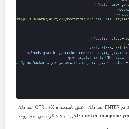
>
name
=
"gen
pm/bootstrap@5.0.0-beta2/dist/css/bootstrap.min.css"
rel
=
"styles
>
class
=
"p
>
>
class
=
"col-lg
>
مثال رائع لـ Docker Compose مع CloudSigma
</h1>
حة HTML ثابتة أساسية. 
</p>
=
class
>
 يتم تقديم هذه الصفحة من حاوية Nginx Docker تم إنشاؤها باستخدام 
لحفظ الملف، اضغط على CTRL +O، ثم ENTER. بعد ذلك، أغلق باستخدام CTRL +X. بعد ذلك،
docker-compose.ym
داخل المجلد الرئيسي لمشروعنا.