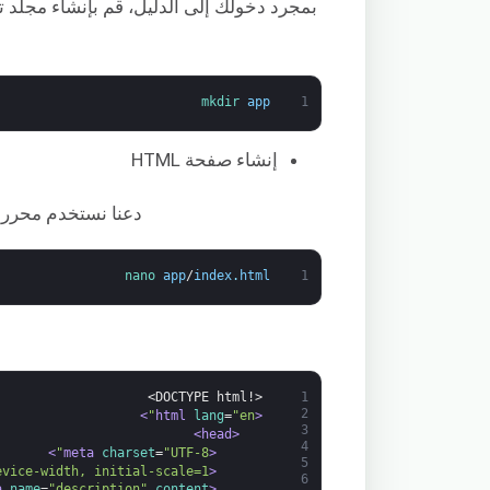
بمجرد دخولك إلى الدليل، قم بإنشاء مجلد 
mkdir 
app
1
إنشاء صفحة HTML
دعنا نستخدم محرر
nano 
app
/
index
.
html
1
<!DOCTYPE html>
1
2
>
lang
=
"en"
<html 
3
<head>
4
>
charset
=
"UTF-8"
<meta 
5
evice-width, initial-scale=1"
<meta 
6
name
=
"description"
content
<meta 