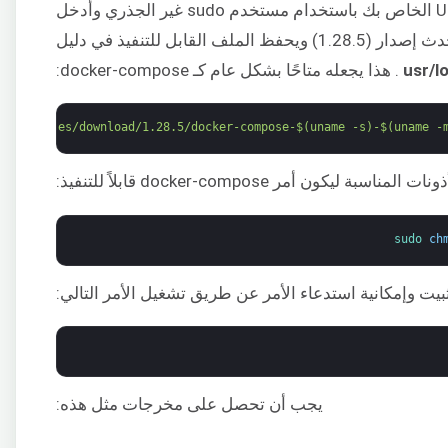
أولاً، قم بتسجيل الدخول إلى خادم Ubuntu الخاص بك باستخدام مستخدم sudo غير الجذري وأدخل
ف القابل للتنفيذ في دليل
. هذا يجعله متاحًا بشكل عام كـ docker-compose:
se/releases/download/1.28.5/docker-compose-$(uname -s)-$(uname -
كون أمر docker-compose قابلاً للتنفيذ:
sudo 
ch
بيت وإمكانية استدعاء الأمر عن طريق تشغيل الأمر التالي:
يجب أن تحصل على مخرجات مثل هذه: