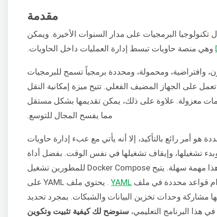
مقدمة
ل تكنولوجيا البرمجيات على مدار السنوات الأخيرة. ويمكن
وهي منصة حاويات تبسط إدارة العمليات داخل الحاويات.
ن، وافتراضية، ومحمولة، ومحددة برمجياً تسمح للبرمجيات
عمل على الجهاز المضيف الفعلي. تتيح ميزة إمكانية النقل
ات معزولة. علاوة على ذلك، يمكن تقديمها بشكل مستقل
مما يفسح المجال للتوسع.
هو أمر رائع بالتأكيد، إلا أنه يأتي مع عبء إدارة حاويات
وبدء تشغيلها، وإيقاف تشغيلها في نفس الوقت. بفضل أداة
، يصبح هذا مهمة سهلة. يتيح Docker Compose للمطورين تشغيل
YAML
. يحتوي ملف YAML على
ا مشاركة وحدات تخزين البيانات والشبكات. بمجرد تحديد
في هذا البرنامج التعليمي،
سنوضح لك كيفية تثبيت وتكوين