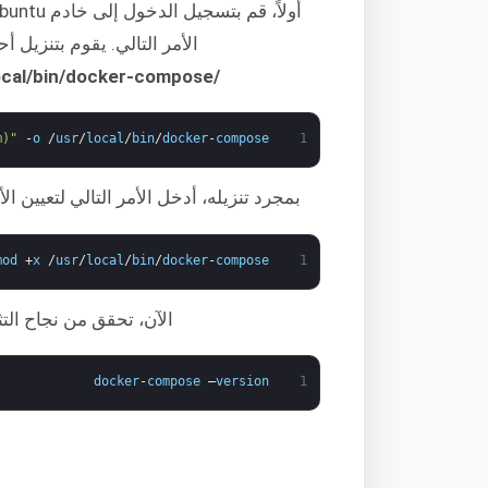
الأمر التالي. يقوم بتنزيل أحدث إصدار (1.28.5) ويحفظ المل
/usr/local/bin/docker-compose
m)"
-
o
/
usr
/
local
/
bin
/
docker
-
compose
1
بمجرد تنزيله، أدخل الأمر التالي لتعيين الأذونات المناسبة لي
mod
+
x
/
usr
/
local
/
bin
/
docker
-
compose
1
الآن، تحقق من نجاح التث
docker
-
compose
–
version
1