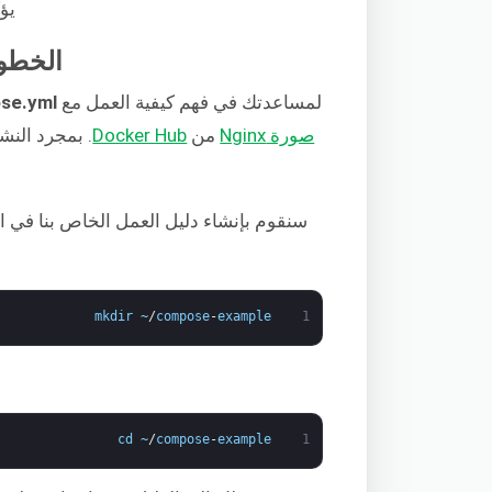
يؤكد ه
الخطوة 2: إنشاء ملف ose.yml
لمساعدتك في فهم كيفية العمل مع
e.yml,
صورة Nginx
من
Docker Hub
سنقوم بإنشاء دليل العمل الخاص بنا في ال
mkdir
~
/
compose
-
example
1
cd
~
/
compose
-
example
1