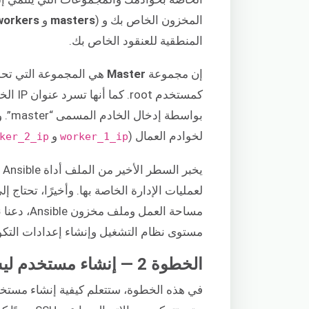
المخزون الخاص بك و (
masters
و
workers
المنطقية للعنقود الخاص بك.
إن مجموعة
Master
كمستخدم root. كما أنها تسرد عنوان IP الخاص بالعقدة الرئيسية (
بواسطة إدخال الخادم المسمى “master”. وبالمثل، فإن مجموعة
لخوادم العمال (
و
ker_2_ip
worker_1_ip
لعمليات الإدارة الخاصة بها. وأخيرًا، تحتاج 
مساحة العم
مستوى نظام التشغيل وإنشاء إعدادات التكو
الخطوة 2 — إنشاء مستخدم ليس root على جميع الخوادم البعيدة