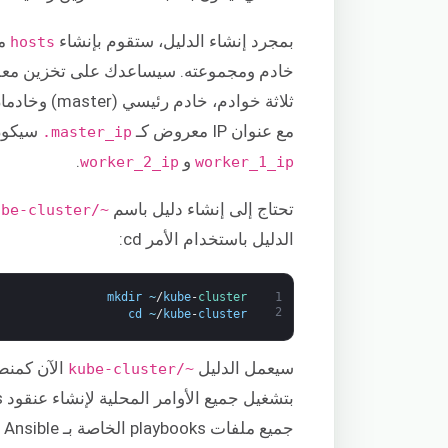
بمجرد إنشاء الدليل، ستقوم بإنشاء
hosts
خادم ومجموعته. سيساعدك على تخزين معلوم
مع عنوان IP معروض كـ
سيكون 
master_ip.
و
.
worker_2_ip
worker_1_ip
تحتاج إلى إنشاء دليل باسم
~/kube-cluster
الدليل باستخدام الأمر cd:
mkdir
~
/
kube
-
cluster
1
2
cd
~
/
kube
-
cluster
سيعمل الدليل
الآن كمنط
~/kube-cluster
جميع ملفات playbooks الخاصة بـ Ansible وسيتم استخدامه لبقية هذا البرنامج التعليمي.