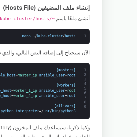
إنشاء ملف المضيفين (Hosts File)
أنشئ ملفًا باسم
~/kube-cluster/hosts
nano
~
/
kube
-
cluster
/
hosts
1
الآن ستحتاج إلى إضافة النص التالي، والذي
]
masters
[
1
2
ble_host
=
master_ip 
ansible_user
=
root
3
4
]
workers
[
5
e_host
=
worker_1_ip 
ansible_user
=
root
6
e_host
=
worker_2_ip 
ansible_user
=
root
7
8
]
all
:
vars
[
9
_python_interpreter
=/
usr
/
bin
/
python3
الخاصة بخوادمك والمجموعات التي ينتمي إل