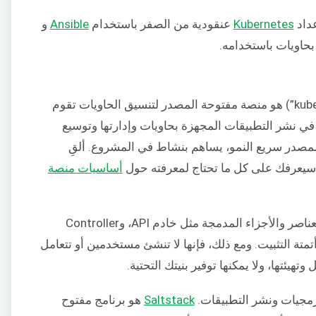
عداد
Kubernetes
عنقودية من الصفر باستخدام
Ansible
و
حاويات باستخدامه.
(المعروف أيضًا باسم k8s أو “kube”) هو منصة مفتوحة المصدر لتنسيق الحاويات تقوم
ة في نشر التطبيقات المجهزة بحاويات وإدارتها وتوسيع
Kub مجتمعًا مفتوح المصدر سريع النمو، يساهم بنشاط في المشروع. ألقِ
 سيعرفك على كل ما تحتاج لمعرفته حول
أساسيات منصة
هي أداة تقوم بتهيئة العديد من العناصر والأجزاء المدمجة مثل خادم API، وController
نها تساعد في أتمتة التثبيت. ومع ذلك، فإنها لا تنشئ مستخدمين أو تتعامل
هيئتها، ولا يمكنها توفير بنيتك التحتية.
Saltstack
هو برنامج مفتوح