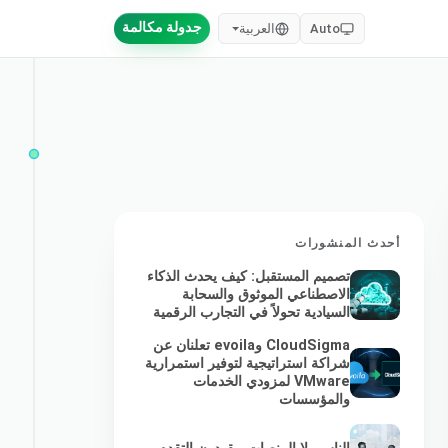
جدولة مكالمة
Auto
العربية
أحدث المنشورات
تصميم المستقبل: كيف يحدث الذكاء
الاصطناعي الموثوق والسحابة
السيادية تحولاً في التجارب الرقمية
CloudSigma وevoila تعلنان عن
شراكة استراتيجية لتوفير استمرارية
VMware لمزودي الخدمات
والمؤسسات