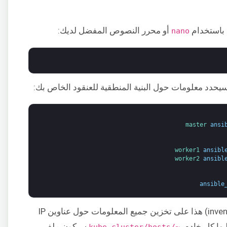
باستخدام
أو محرر النصوص المفضل لديك:
nano
 سيحدد معلومات حول البنية المنطقية للعنقود الخاص بك:
master 
ansi
worker1 
ansibl
worker2 
ansibl
ansible
وكما ذكرنا، سيساعدك ملف المخزون (inventory) هذا على تخزين جميع المعلومات حول عناوين IP
يها كل خادم.
سيكون ملف
~/kube-cluster/hosts