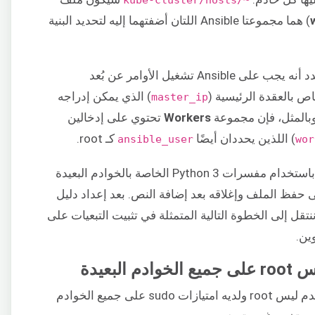
) هما مجموعتا Ansible اللتان أضفتهما إليه لتحديد البنية
هي المجموعة التي تحدد أنه يجب على Ansible تشغيل الأوامر عن بُعد
) الذي يمكن إدراجه
master_ip
Workers
تحتوي على إدخالين
) اللذين يحددان أيضًا
كـ root.
ansible_user
wor
يخبر السطر الأخير من الملف أداة Ansible باستخدام مفسرات Python 3 الخاصة بالخوادم البعيدة
إلى حفظ الملف وإغلاقه بعد إضافة النص. بعد إعداد دليل
ل وملف مخزون Ansible، دعنا ننتقل إلى الخطوة التالية المتمثلة في تثبيت التبعيات على
ين.
في هذه الخطوة، ستتعلم كيفية إنشاء مستخدم ليس root ولديه امتيازات sudo على جميع الخوادم