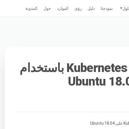
لول
نموذجنا
دليل
رؤى
الموارد
حول
المدونة
كيفية إنشاء عنقود Kubernetes باستخدام