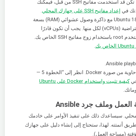
استخدام مفاتيح SSH. ومع ذلك، إذا لم تكن قد استخدمت مفاتيح SSH من قبل، فيمكنك
دتك في
إعداد مفاتيح SSH على جهازك المحلي
.
ثلاثة خوادم تعمل بنظام التشغيل Ubuntu 18.04 مع ذاكرة وصول عشوائي (RAM) بسعة
4 جيجابايت على الأقل و4 معالجات افتراضية (vCPUs) لكل منها. يجب أن تكون قادرًا
على الاتصال عبر SSH بكل خادم كمستخدم root باستخدام زوج مفاتيح SSH الخاص بك.
ك
.
ستحتاج أيضًا إلى معرفة كيفية تشغيل حاوية من صورة Docker. انظر إلى “الخطوة 5 —
كيفية تثبيت واستخدام Docker على Ubuntu
ماتك.
د Ansible على جهازك المحلي. سيساعدك ذلك على تنفيذ الأوامر على خادمك
طريق أتمتته. لهذا، ستحتاج إلى إنشاء دليل على جهازك
ؤقتة (مساحة العمل).