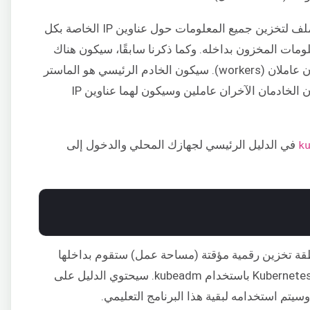
ملف لتخزين جميع المعلومات حول عناوين IP الخاصة بكل
ات المخزون بداخله. وكما ذكرنا سابقًا، سيكون هناك
ثلاثة خوادم، خادم رئيسي (master) وخادمان عاملان (workers). سيكون الخادم الرئيسي هو الماستر
الخادمان الآخران عاملين وسيكون لهما عناوين IP
في الدليل الرئيسي لجهازك المحلي والدخول إلى
قة تخزين رقمية مؤقتة (مساحة عمل) ستقوم بداخلها
بتشغيل جميع الأوامر المحلية لإنشاء عنقود Kubernetes باستخدام kubeadm. سيحتوي الدليل على