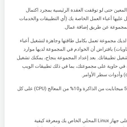
لمعين حتى لو توقفت العقدة الرئيسية بمجرد اكتمال
 عليها أعباء العمل الخاصة بك (أي التطبيقات والخدمات
 المجموعة عن طريق إضافة عمال.
 لديك مجموعة تعمل بكامل طاقتها وجاهزة لتشغيل أعباء
ويات) بافتراض أن الخوادم في المجموعة لديها موارد
من المعالج (CPU) والذاكرة (RAM) لتشغيل تطبيقاتك. بعد إعداد المجموعة بنجاح، يمكنك تشغيل
ويمكن وضعه في حاوية على مجموعتك، بما في ذلك تطبيقات الويب
ستستهلك المجموعة نفسها حوالي 300-500 ميجابايت من الذاكرة و10% من المعالج (CPU) على كل
يجب أن يكون لديك زوج مفاتيح SSH على جهاز Linux المحلي الخاص بك ومعرفة كيفية