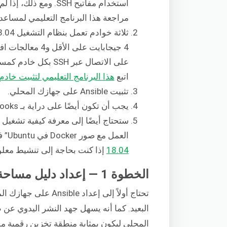
مراجعة هذا البرنامج التعليمي لمساع
اتبع
هذا البرنامج التعليمي لتثبيت خادم Ubuntu الخاص ب
تثبيت Ansible على جهازك المحلي.
يجب أن تكون أيضًا على دراية بـ Ansible playbooks.
العمل مع صور Docker في Ubuntu” في
18.04
إذا كنت بحاجة إلى تنشيط معلو
الخطوة 1 — إعداد دليل مساحة العمل وملف جرد Ansible
تحتاج أولاً إلى إعدا
البعيد. كما أنه يسهل جهد النشر اليدوي عن 
المحلي ليكون بمثابة منطقة تخزين رقمية م