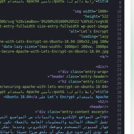
title
=
"رابط دائم لـ: &quot;تأمين Apache باستخدام Let’s Encrypt على Ubuntu 18.04&quot;"
8
9
width
=
"1000"
<img 
10
11
height
=
"522"
12
000/svg'%20viewBox='0%200%201000%20522'%3E%3C/svg%3E"
13
t-entry-fullwidth size-entry-fullwidth wp-post-image"
14
alt
=
"Let’s Encrypt"
15
loading
=
"lazy"
16
e-with-Lets-Encrypt-on-Ubuntu-18.04-100x52.jpg 100w"
17
data-lazy-sizes
=
"(max-width: 1000px) 100vw, 1000px"
18
-Secure-Apache-with-Lets-Encrypt-on-Ubuntu-18.04.jpg"
19
20
</a>
21
22
</div>
23
>
class
=
"entry-wrap"
<div 
24
>
class
=
"entry-header"
<header 
25
>
class
=
"entry-title"
<h2 
26
m/securing-apache-with-lets-encrypt-on-ubuntu-18-04/"
<a 
27
title
=
"رابط دائم لـ: &quot;تأمين Apache باستخدام Let’s Encrypt على Ubuntu 18.04&quot;"
28
Apache باستخدام Let’s Encrypt على Ubuntu 18.04
</a>
29
30
</h2>
31
</header>
32
>
class
=
"entry-content excerpt"
<div 
33
<p>
أمن المواقع الإلكترونية والبيانات من المواضيع التي 
34
تشمل السجلات المالية والمعلومات الخاصة بالعملاء تكون د
35
جهاز كمبيوتر المستخدم وموقعك الإلكتروني. وعندما تفكر 
36
قد تؤدي إلى حدوث خرق يمكن أن يلحق ضررًا جسيمًا بأعمالك
37