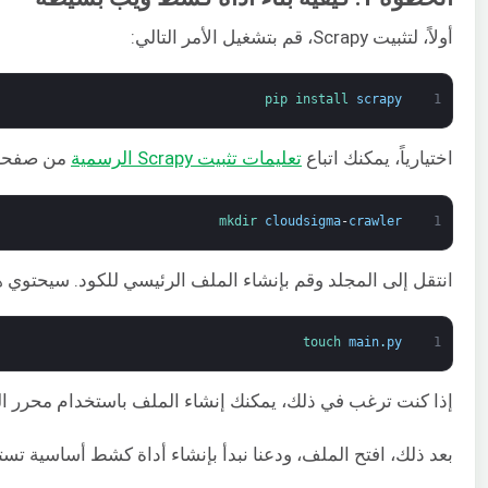
أولاً، لتثبيت Scrapy، قم بتشغيل الأمر التالي:
pip 
install 
scrapy
1
اختيارياً، يمكنك اتباع
تعليمات تثبيت Scrapy الرسمية
من صفحة التوثيق. إذا قمت ب
mkdir 
cloudsigma
-
crawler
1
انتقل إلى المجلد وقم بإنشاء الملف الرئيسي للكود. سيحتوي هذ
touch 
main
.
py
1
إذا كنت ترغب في ذلك، يمكنك إنشاء الملف باستخدام محرر النصوص أو بيئة التطو
بعد ذلك، افتح الملف، ودعنا نبدأ بإنشاء أداة كشط أساسية تستخدم Scrapy. سنقوم بإنشاء فئة (class) في Python ترث من scrapy.Spider، وهي فئة عنكبوت أساسية من Scrapy. ستحتوي هذه الفئة على سمتين مطلوبتين ك