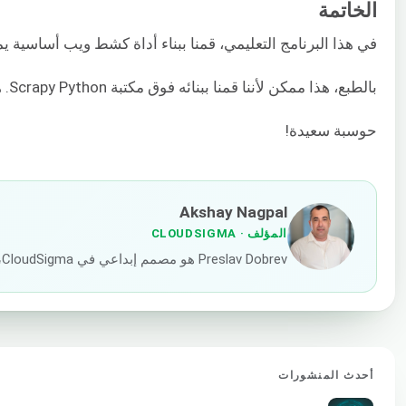
الخاتمة
في هذا البرنامج التعليمي، قمنا ببناء أداة كشط ويب أساسية ي
بالطبع، هذا ممكن لأننا قمنا ببنائه فوق مكتبة Scrapy Python. هذا مجرد أساس من شأنه مساعدتك في بناء أدوات كشط أكثر تعقيدًا تتبع المزيد من العلامات، ونتائج البحث للمواقع الإلكترونية، والمزيد. يمكنك الاطلاع على
حوسبة سعيدة!
Akshay Nagpal
المؤلف
· CLOUDSIGMA
Preslav Dobrev هو مصمم إبداعي في CloudSigma، يركز على هوية أعمال متسقة باستخدام قنوات التسويق التقليدية والمبتكرة. هو بارع في دمج الرؤية الفنية مع التسويق الاستراتيجي لخلق سرد قصصي مؤثر للعلامة التجارية.
أحدث المنشورات