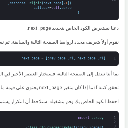
,
response
.
urljoin
(
next_page
[
-
1
]
)
callback
=
self
.
parse
)
دعنا نستعرض الكود الخاص بتحديد next_page.
نقوم أولاً بتعريف محدد لروابط الصفحة التالية والسابقة. ثم نستخدم الدالة extract() لاستخراج عناوين URL ووضعها في مصفوفة. سيكون متغير next_page عبارة 
next_page
=
[
prev_page_url
,
next_page_url
]
1
بما أننا ننتقل إلى الصفحة التالية، فسنختار العنصر الأخير في المصفوفة. يختار next_page[-1] الع
تحقق كتلة if ما إذا كان متغير next_page يحتوي على قيمة ما، ثم تستدعي الدالة scrapy.Request(). في الكود الخاص بنا، نوجه هذه الدالة لزحف الصفحة باستخدام عنوان URL المقدم وتمريره مجددًا إلى الدالة parse() حتى نتمكن من تحليلها لاستخراج البيانات وتكرار العملية للصفحة التالية. تتكرر هذه العملية حتى لا تجد رابطًا للصفحة التالية، أو بالأحرى إذا فشلت الكتلة، فإنها تتوقف.
احفظ الكود الخاص بك وقم بتشغيله. ستلاحظ أن التكرار يستمر ف
import
scrapy
1
2
3
:
class
CloudSigmaCrawler
(
scrapy
.
Spider
)