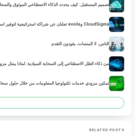
تصميم المستقبل: كيف يحدث الذكاء الاصطناعي الموثوق والسحابة 
CloudSigma وevoila تعلنان عن شراكة استراتيجية لتوفير استمرارية VMware لمزودي الخدمات والمؤسسات
الناس، لا المنصات، يقودون التقدم
من ذكاء الظل الاصطناعي إلى السحابة السيادية: لماذا يمثل مز
تمكين مزودي خدمات تكنولوجيا المعلومات من خلال حلول سحابية خضراء
RELATED POSTS