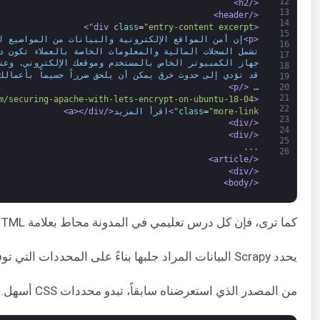
12
</h2>
13
</header>
14
>
class
=
"entry-content excerpt"
<div 
15
<p>
إن أمن المواقع الإلكترونية والبيانات من المواضيع ال
16
تشمل السجلات المالية والمعلومات الخاصة بالعملاء تكون دا
17
جهاز الكمبيوتر الخاص بالمستخدم وموقعك الإلكتروني. وعن
18
قد تؤدي إلى حدوث خرق يمكن أن يلحق ضرراً جسيماً بأعمالك
19
20
</p>
… 
21
m/securing-apache-with-lets-encrypt-on-ubuntu-18-04/"
<div>
22
"more-link"
=
class
>
اقرأ المزيد
</a>
</div>
23
</div>
24
</div>
25
...
26
</article>
</div>
</body>
كما ترى، فإن كل درس تعليمي في المدونة محاط بعلامة HTML تسمى <article>. ستتضمن عملية كشط الصفحة خطوتين. الخطوة الأولى ستكون جلب كل درس تعليمي في المدونة من خلال النظر إلى أجزاء الصفحة التي تحتوي على البيانات التي نريدها. الخطوة التالية هي سحب البيانات التي نريدها من كل درس تعليمي تم تحديده بواسطة علامة HTML.
يحدد Scrapy البيانات المراد جلبها بناءً على المحددات التي توفرها. يمكننا استخدام المحددات للعثور على عنصر واحد أو أكثر في الصفحة والحصول على البيانات الموجودة داخل هذه العناصر. يدعم Scrapy كلاً من
من المصدر الذي استعرضناه سابقاً، تبدو محددات CSS أسهل. وبالتالي، سيكون هذا هو الخيار الذي سنعتمده لأنه سيساعدنا في العثور على جميع الدروس التعليمية في الصفحة. من كود مصدر HTML، يتم تحديد كل درس تعليمي داخل فئة CSS تسمى post. عادةً ما يتم تحديد أسماء فئات CSS باستخدام .class_name (نقطة class_name). وبالتالي، سنستخدم .post لمحدد CSS الخاص بنا. داخل كود مصدر أداة الكشط main.py، سنقوم بتمرير فئة .post إلى كائن الاستجابة (response object)، بحيث يبدو ملفك الآن كما يلي: