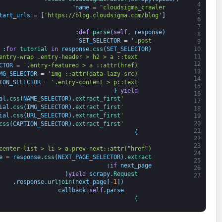
4
name
=
"cloudsigma_crawler"
5
tart_urls
=
[
'https://blog.cloudsigma.com/blog'
]
6
7
:
def
parse
(
self
,
response
)
8
SET_SELECTOR
=
'.post'
9
:
for
tutorial 
in
response
.
css
(
SET_SELECTOR
)
10
11
entry-wrap .entry-header > h2 > a ::text'
12
CTOR
=
'.entry-featured > a ::attr(href)'
13
MG_SELECTOR
=
'img ::attr(data-lazy-src)'
14
ION_SELECTOR
=
'.entry-content > p::text'
15
{
yield
16
al
.
css
(
NAME_SELECTOR
)
.
extract_first
'title'
17
ial
.
css
(
IMG_SELECTOR
)
.
extract_first
'image'
18
ial
.
css
(
URL_SELECTOR
)
.
extract_first
'url'
19
20
css
(
CAPTION_SELECTOR
)
.
extract_first
'caption'
21
}
22
23
center-list > li > a.prev-next::attr("href")'
24
e
=
response
.
css
(
NEXT_PAGE_SELECTOR
)
.
extract
25
:
if
next_page
26
(
yield
scrapy
.
Request
27
,
response
.
urljoin
(
next_page
[
-
1
]
)
callback
=
self
.
parse
)