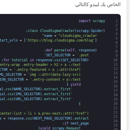
الخاص بك ليبدو كالتالي:
import
scrapy
1
2
3
:
class
CloudSigmaCrawler
(
scrapy
.
Spider
)
4
name
=
"cloudsigma_crawler"
5
tart_urls
=
[
'https://blog.cloudsigma.com/blog'
]
6
7
:
def
parse
(
self
,
response
)
8
SET_SELECTOR
=
'.post'
9
:
for
tutorial 
in
response
.
css
(
SET_SELECTOR
)
10
11
entry-wrap .entry-header > h2 > a ::text'
12
CTOR
=
'.entry-featured > a ::attr(href)'
13
MG_SELECTOR
=
'img ::attr(data-lazy-src)'
14
ION_SELECTOR
=
'.entry-content > p::text'
15
{
yield
16
al
.
css
(
NAME_SELECTOR
)
.
extract_first
'title'
17
ial
.
css
(
IMG_SELECTOR
)
.
extract_first
'image'
18
ial
.
css
(
URL_SELECTOR
)
.
extract_first
'url'
19
20
}
21
22
center-list > li > a.prev-next::attr("href")'
23
e
=
response
.
css
(
NEXT_PAGE_SELECTOR
)
.
extract
24
:
if
next_page
25
(
yield
scrapy
.
Request
26