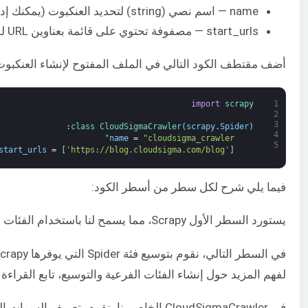
name — اسم نصي (string) لتحديد العنكبوت (يمكنك إدخال اسم من اختيارك).
start_urls — مصفوفة تحتوي على قائمة بعناوين URL للزحف منها. سنبدأ بعنوان URL واحد.
أضف مقتطف الكود التالي في الملف المفتوح لإنشاء العنكبوت (spider) الأسا
import
scrapy
1
2
3
:
class
CloudSigmaCrawler
(
scrapy
.
Spider
)
4
name
=
"cloudsigma_crawler"
5
start_urls
=
[
'https://blog.cloudsigma.com/blog'
]
فيما يلي شرح لكل سطر من أسطر الكود:
يستورد السطر الأول Scrapy، مما يسمح لنا باستخدام الفئات (classes) المتنوعة التي توفرها الحزمة.
لفهم المزيد حول إنشاء الفئات الفرعية والتوسيع، تابع القراء
في CloudSigmaCrawler الخاص بنا، نقوم بتعريف السمات المطلوبة. أولاً، نسمي العنكبوت الخاص بنا cloudsigma_crawler. بعد ذلك، نوفر عنوان URL واحدًا للبدء منه: