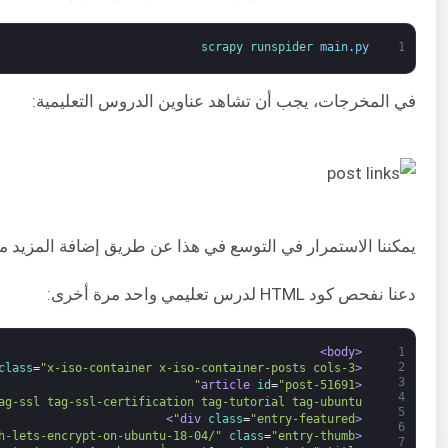
scrapy 
runspider 
main
.
py
1
في المخرجات، يجب أن تشاهد عناوين الدروس التعليمية:
يمكننا الاستمرار في التوسع في هذا عن طريق إضافة المزيد من المحددات للحصول على 
دعنا نفحص كود HTML لدرس تعليمي واحد مرة أخرى:
<body>
1
2
class
=
"x-iso-container x-iso-container-posts cols-3"
<div 
3
id
=
"post-51691"
<article 
4
g-ssl tag-ssl-certification tag-tutorial tag-ubuntu"
5
>
class
=
"entry-featured"
<div 
6
h-lets-encrypt-on-ubuntu-18-04/"
class
=
"entry-thumb"
<a 
7