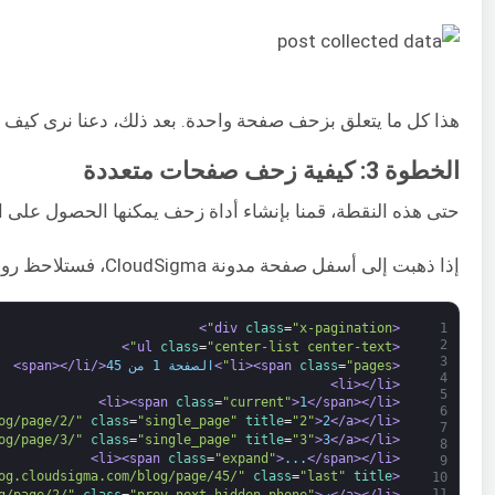
هذا كل ما يتعلق بزحف صفحة واحدة. بعد ذلك، دعنا نرى كيف يم
الخطوة 3: كيفية زحف صفحات متعددة
حتى هذه النقطة، قمنا بإنشاء أداة زحف يمكنها الحصول على البيانات من صفحة واحدة. ومع ذلك، نريد أك
إذا ذهبت إلى أسفل صفحة مدونة CloudSigma، فستلاحظ روابط تقسيم الصفحات (pagination)، وسهمًا صغيرًا يشير إلى اليمين يوضح الصفحة التالية. إليك مقتطف كود HTML:
>
class
=
"x-pagination"
<div 
1
2
>
class
=
"center-list center-text"
<ul 
3
<li>
"pages"
=
class
<span 
>
الصفحة 1 من 45
</span>
</li>
4
</li>
<li>
5
<span 
class
=
"current"
>
1
</span>
</li>
<li>
6
og/page/2/"
class
=
"single_page"
title
=
"2"
>
2
</a>
</li>
<li>
7
og/page/3/"
class
=
"single_page"
title
=
"3"
>
3
</a>
</li>
<li>
8
<span 
class
=
"expand"
>
...
</span>
</li>
<li>
9
og.cloudsigma.com/blog/page/45/"
class
=
"last"
title
<li>
10
11