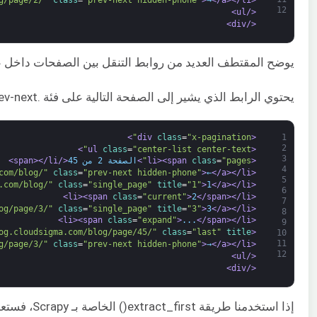
g/page/2/"
class
=
"prev-next hidden-phone"
>
→
</a>
</li>
<li>
12
</ul>
</div>
يوضح المقتطف العديد من روابط التنقل بين الصفحات داخل علامات <li>، أسفل علامة <div> مع فئة CSS .x-pagination. ينصب تركيزنا على الرابط الذي يشير إلى الصفحة التالية. إنه موجود في علامة <a
يحتوي الرابط الذي يشير إلى الصفحة التالية على فئة .prev-next داخل علامة <a> كما هو موضح في المقتطف أعلاه. ومع ذلك، إذا انتقلت إلى الصفحة التالية، فستلاحظ أيضًا أن روابط الصفحة السابقة والتالية تحتوي على فئة CSS هذه. ضع في اعتبارك هذا المقتطف للصفحة 2:
>
class
=
"x-pagination"
<div 
1
2
>
class
=
"center-list center-text"
<ul 
3
<li>
"pages"
=
class
<span 
>
الصفحة 2 من 45
</span>
</li>
4
com/blog/"
class
=
"prev-next hidden-phone"
>
←
</a>
</li>
<li>
5
.com/blog/"
class
=
"single_page"
title
=
"1"
>
1
</a>
</li>
<li>
6
<span 
class
=
"current"
>
2
</span>
</li>
<li>
7
og/page/3/"
class
=
"single_page"
title
=
"3"
>
3
</a>
</li>
<li>
8
<span 
class
=
"expand"
>
...
</span>
</li>
<li>
9
og.cloudsigma.com/blog/page/45/"
class
=
"last"
title
<li>
10
11
g/page/3/"
class
=
"prev-next hidden-phone"
>
→
</a>
</li>
<li>
12
</ul>
</div>