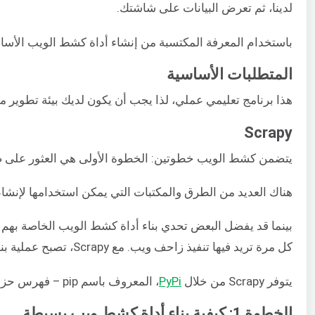
لدينا، ثم تعرض البيانات على شاشتك.
باستخدام المعرفة المكتسبة من إنشاء أداة كشط الويب الأساسي
المتطلبات الأساسية
هذا برنامج تعليمي عملي، لذا يجب أن يكون لديك بيئة تطوير محلية لـ Python 3 لمتابعته بشكل جيد. أولاً، يمكنك الرجوع إلى برنامجنا الت
Scrapy
يتضمن كشط الويب خطوتين: الخطوة الأولى هي العثور على صف
هناك العديد من الطرق والمكتبات التي يمكن استخدامها لإنشاء 
بينما قد يفضل البعض تحدي بناء أداة كشط الويب الخاصة بهم 
كل مرة تريد فيها تنفيذ زاحف ويب. مع Scrapy، تصبح عملية بناء أداة الكشط سهلة وممتعة.
يتوفر Scrapy من خلال
PyPi
، المعروف باسم pip – فهرس حزم Python. PyPi هو مستودع مملوك للمجتمع يستضيف معظم حزم Python. عندما تقوم بتثبيت وإعداد Python 3 على بيئة التطوير المحلية الخاصة بك، فإنه يقوم بتثبيت pip أيضاً، والذي يمكنك استخدامه لتثبيت حزم Python.
الخطوة 1: كيفية بناء أداة كشط ويب بسيطة