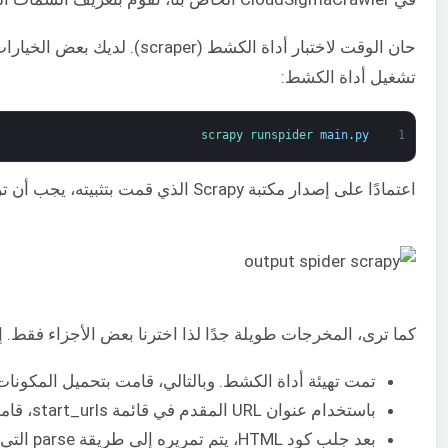
حان الوقت لاختبار أداة الكشط (scraper). لديك بعض الخيارات. إذا كنت تستخدم بيئة تطوير متكاملة (IDE)، على سبيل المثال،
تشغيل أداة الكشط:
scrapy 
runspider 
main
.
py
1
اعتمادًا على إصدار مكتبة Scrapy الذي قمت بتثبيته، يجب أن ترى مخرجات تشبه ما يلي:
كما ترى، المخرجات طويلة جدًا لذا اخترنا بعض الأجزاء فقط. إل
تمت تهيئة أداة الكشط. وبالتالي، قامت بتحميل المكونات وا
باستخدام عنوان URL المقدم في قائمة start_urls، قامت بجلب كود HTML من الصفحة. هذه عملية مشابهة للعملية التي يتبعها المتصفح عند فتح صفحات الويب.
بعد جلب كود HTML، يتم تمريره إلى طريقة parse التي لم نقم بتعريفها بعد. في الوقت الحالي لا تفعل أي شيء، وبالتالي يخرج العنكبوت ببساطة دون إجراء أي معالجة. سنقوم بتعريف سلوك طريقة parse في الخطوة التالية.