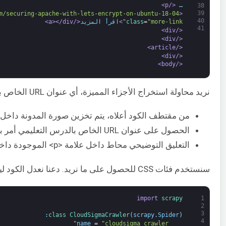
</p>
… 
38
39
m/securing-apache-with-lets-encrypt-on-ubuntu-18-04/"
<div>
40
"more-link"
=
class
>
اقرأ المزيد
</a>
</div>
41
</div>
</div>
</article>
</div>
</body>
نريد محاولة استخراج الأجزاء المميزة، أي عنوان URL الخاص بالدرس التعليمي، والصورة البارزة، والتعليق التوضيحي.
من مقتطف الكود أعلاه، يتم تخزين صورة المدونة داخل السمة data-lazy-src لعلامة img داخل علامة <a> داخل علامة div في بداية الدرس التعليمي للمدونة. يمكننا استخدام محدد CSS لجلب القيمة كما فعلنا م
الحصول على عنوان URL الخاص بالدرس التعليمي أمر بسيط، حيث لدينا علامة <a> داخل عنصر <div>.
التعليق التوضيحي محاط داخل علامة <p> الموجودة داخل علامة <div>.
سنستخدم فئات CSS للحصول على ما نريد. دعنا نعدل الكود ليصبح كالتالي:
import
scrapy
1
2
3
:
class
CloudSigmaCrawler
(
scrapy
.
Spider
)
4
name
=
"cloudsigma_crawler"