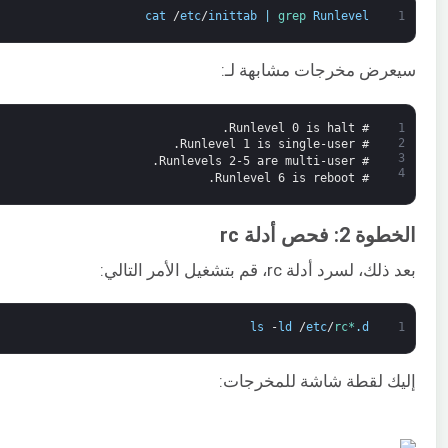
cat
/
etc
/
inittab
|
grep 
Runlevel
1
سيعرض مخرجات مشابهة لـ:
# Runlevel 0 is halt.
1
2
# Runlevel 1 is single-user.
3
# Runlevels 2-5 are multi-user.
4
# Runlevel 6 is reboot.
الخطوة 2: فحص أدلة rc
بعد ذلك، لسرد أدلة rc، قم بتشغيل الأمر التالي:
ls
-
ld
/
etc
/
rc*
.
d
1
إليك لقطة شاشة للمخرجات: