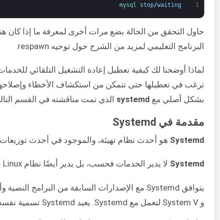
mysql 
stop
/
waiting
1
البرنامج التعليمي لمزيد من الشرح حول توجيه respawn.
لماذا أوضحنا لك كيفية تعطيل إعادة التشغيل التلقائي للخد
بشكل أصلي مع
systemd
الذي تمت مناقشته في القسم التال
مقدمة في Systemd
Systemd
هو أحدث نظام تهيئة، والموجود في أحدث توزيعات Linux. وهو يتضمن العديد من المكونات التي تشكل نظام Linux حديثًا
Systemd
لا يدير الخدمات فحسب، بل يدير أيضًا نظام Linux بأكمله. في هذا القسم، سنركز على كيفية تحكم systemd في سلوك الخدمات بعد تمهيد النظام أو تعطله.
و System V لتعمل مع Systemd. يعيد Systemd تسمية نفسه إلى init في وقت التمهيد. يوجد ملف