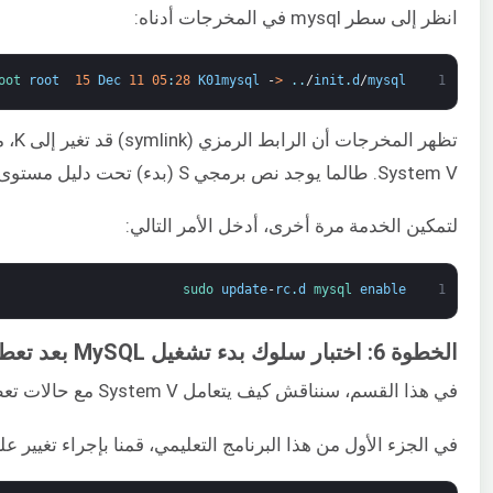
انظر إلى سطر mysql في المخرجات أدناه:
oot 
root
15
Dec
11
05
:
28
K01mysql
-
>
.
.
/
init
.
d
/
mysql
1
System V. طالما يوجد نص برمجي S (بدء) تحت دليل مستوى التشغيل الافتراضي للخدمة، فإن init daemon سيبدأ تشغيل تلك الخدمة أثناء إقلاع النظام.
لتمكين الخدمة مرة أخرى، أدخل الأمر التالي:
sudo 
update
-
rc
.
d
mysql 
enable
1
الخطوة 6: اختبار سلوك بدء تشغيل MySQL بعد تعطل النظام
في هذا القسم، سنناقش كيف يتعامل System V مع حالات تعطل الخدمة. يمكنك استخدام هذه المعرفة لتكوين سلوك خدماتك المخصصة بعد التعطل.
في الجزء الأول من هذا البرنامج التعليمي، قمنا بإجراء تغيير على ملف /etc/inittab لتمكين MySQL من البدء تلقائيًا بعد التعطل. أضفنا السطر التال