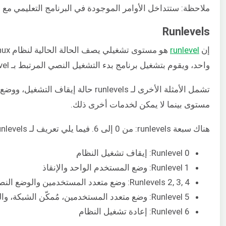
ملاحظة: ستتداخل الأوامر الموجودة في البرنامج التعليمي مع 
Runlevels
إن
runlevel
واحد، ويقوم بتشغيل برنامج بدء التشغيل النصي المرتبط بـ runlevel هذا. يمكنك تنفيذ runlevel واحد فقط عند بدء التشغيل.
تشمل الأمثلة الأخرى لـ nlevels
مستوى بينما لا يمكن لخدمات أخرى ذلك.
هناك سبعة runlevels: من 0 إلى 6. فيما يلي تعريف لـ runlevels السبعة:
Runlevel 0: إيقاف تشغيل النظام
Runlevel 1: وضع المستخدم الواحد والإنقاذ
Runlevels 2, 3, 4: وضع متعدد المستخدمين والوضع النصي مع تمكين الشبكة
Runlevel 5: وضع متعدد المستخدمين، مُمكّن الشبكة، والوضع الرسومي
Runlevel 6: إعادة تشغيل النظام