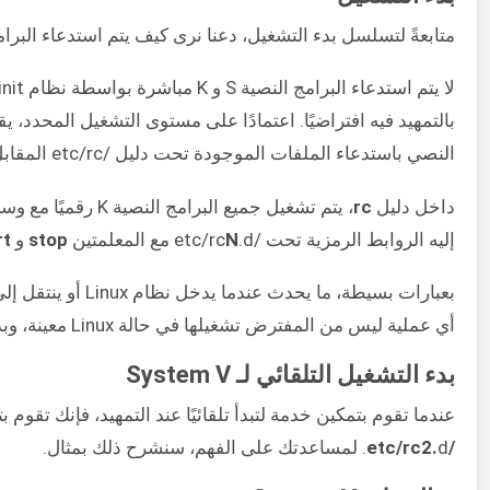
متابعةً لتسلسل بدء التشغيل، دعنا نرى كيف يتم استدعاء البرامج الن
لا يتم استدعاء البرامج النصية S و K مباشرة بواسطة نظام init. بل يتم استدعاؤها بواسطة برنامج نصي آخر: وهو
بالتمهيد فيه افتراضيًا. اعتمادًا على مستوى التشغيل المحدد
النصي باستدعاء الملفات الموجودة تحت دليل /etc/rc المقابل
داخل دليل
rc
، يتم تشغيل جميع البرامج النصية K رقميًا مع وسيطة
إليه الروابط الرمزية تحت /etc/rc
.d مع المعلمتين
N
stop
و
rt
بعبارات بسيطة،
أي عملية ليس من المفترض تشغيلها في حالة Linux معينة، وبدء تشغيل أي عملية يجب تشغيلها تلقائيًا.
بدء التشغيل التلقائي لـ System V
عندما تقوم بتمكين خدمة لتبدأ تلقائيًا عند التمهيد، فإنك تقوم بتعديل سلوك init مباشرة. على سبيل المثال، إذا قمت بتكوين خدمة لتبدأ تلقائيًا عند مستوى التشغيل 2، فإن عملية init ت
/etc/rc2.
d. لمساعدتك على الفهم، سنشرح ذلك بمثال.