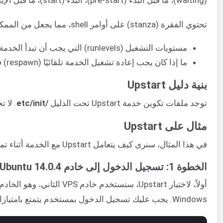
(waiting)، ما قبل البدء (pre-start)، البدء (start)، ما قبل الإيقاف (pre-stop)، الإيقاف (stopping)، إلخ.
تحتوي الفقرة (stanza) على أوامر shell، مما يجعل من الممكن بدء إجراءات متعددة لكل حدث لكل خدمة. بالإضافة إلى ذلك، يحدد كل ملف تكوين خدمة الأمرين التاليين:
مستويات التشغيل (runlevels) التي يجب أن تبدأ الخدمة وتتوقف عندها.
ما إذا كان يجب إعادة تشغيل الخدمة تلقائيًا (respawn) في حالة تعطلها.
بنية دليل Upstart
توجد ملفات تكوين خدمة Upstart تحت الدليل
/etc/init
. لا 
مثال على Upstart
في هذا المثال، سنرى كيف يتعامل Upstart مع الخدمة أثناء تمهيد النظام وفي حالة حدوث عطل. سنتطرق إلى مزيد من التفاصيل لشرح الأمثلة العملية الموضحة في الجزء الأول من هذا البرنامج التعليمي.
الخطوة 1: تسجيل الدخول إلى خادم Ubuntu 14.0.4
Windows. يجب عليك تسجيل الدخول بمستخدم يتمتع بامتيازات root أو sudo. لدي مستخدم يسمى hackins، وهذه هي الطريقة التي سأسجل بها الدخول: