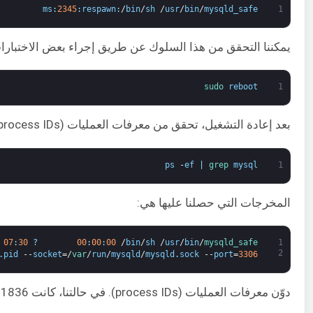
ms
:
2345
:
respawn
:
/
bin
/
sh
/
usr
/
bin
/
mysqld_safe
1
يمكننا التحقق من هذا السلوك عن طريق إجراء بعض الاختبارات. أولاً، أعد تشغيل VPS الخاص بك 
sudo 
reboot
1
بعد إعادة التشغيل، تحقق من معرفات العمليات (process IDs) التي يعمل بها mysql_safe و mysqld، وأدخل الأمر التالي للحصول على معرفات العمليات:
ps
-
ef
|
grep 
mysql
1
المخرجات التي حصلنا عليها هي:
07
:
30
?
00
:
00
:
00
/
bin
/
sh
/
usr
/
bin
/
mysqld_safe
1
2
.
pid
--
socket
=/
var
/
run
/
mysqld
/
mysqld
.
sock
--
port
=
3306
دوّن معرفات العمليات (process IDs). في حالتنا، كانت 1836 و 186338. الآن، قم بمحاكاة حدوث عطل عن طريق إنهاء العملية باستخدام الخيار -9 عن طريق إدخال الأمر التالي. تذكر استبدالها بمعرفات العمليات الخاصة بك: