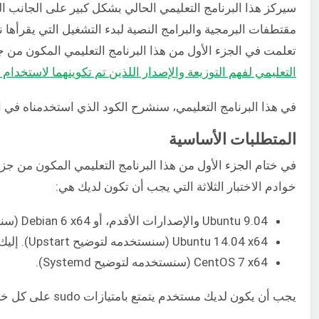
مقتطفات البرمجية والبرامج النصية لبدء التشغيل التي يقرأها نظام init عند بدء التشغيل. كما استخدمن
تعلمت في الجزء الأول من هذا البرنامج التعليمي المكون من جزأين، هناك ثلاثة أنظمة init مستخدمة في توزيعات مختلفة من Linux: وه
التعليمي لفهم التوزيعة والإصدار اللذين تم تكوينهما لاستخدام نظام nit
في هذا البرنامج التعليمي، سنشرح الكود الذي استخدمناه في الجزء 
المتطلبات الأساسية
في ختام الجزء الأول من هذا البرنامج التعليمي المكون من جزأين
خوادم الاختبار الثلاثة التي يجب أن تكون لديك هي:
Ubuntu 9.04 والإصدارات الأقدم، أو Debian 6 x64 (سنستخدمه لتوضيح نظام init الخاص بـ System V)
Ubuntu 14.04 x64 (سنستخدمه لتوضيح Upstart). إليك
CentOS 7 x64 (سنستخدمه لتوضيح Systemd).
يجب أن يكون لديك مستخدم يتمتع بامتيازات sudo على كل خادم من الخوادم التي ستستخدمها لتشغيل الأوامر. هذا