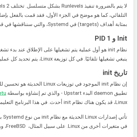
بمثابة أهداف (targets) في Systemd، والتي سنناقشها في قسم Systemd.
Init و PID 1
ينبغي تشغيلها تلقائيًا. في كل توزيعة Linux، يتم تحديد كل عملية بواسطة معرف العملية (PID) ولدى init معرف PID بقيمة 1. وهو الأصل لجميع العمليات الأخرى التي تبدأ بالتتابع مع بدء تشغيل النظام.
تاريخ init
إن نظام init الموجود في توزيعات Linux الحديثة هو تحسين للنظام الأصلي. استخدمت الإصدارات الأولى من توزيعات Linux نظام System V init، والذي تم استخدامه بشكل مشابه في
تطبيق daemon البدء Upstart - والذي تم إنشاؤه بواسطة
ntu
Linux، قد يكون هناك نظام init أحدث. في هذا البرنامج التعليمي، سنناقش هذه الأنظمة الثلاثة: System V و Upstart و Systemd.
في متغيرات أخرى من Linux. على سبيل المثال، FreeBSD، وهو أحد متغيرات UNIX، يستخدم BSD init. وتستخدم الإصدارات الأقدم من Debian نظام SysVinit. وكلاهما يأتي من System V.