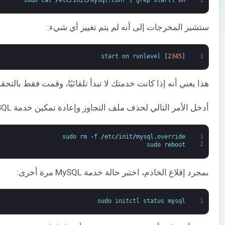
sudo 
cat
/
etc
/
init
/
mysql
.
conf
|
grep 
start
\
on
1
ستشير المخرجات إلى أنه لم يتم تغيير أي شيء:
start 
on 
runlevel
[
2345
]
1
هذا يعني أنه إذا كانت خدمتك لا تبدأ تلقائيًا، وقمت فقط بالت
أدخل الأمر التالي لحذف ملف التجاوز وإعادة تمكين خدمة MySQL. ثم، أعد تشغيل الخادم:
sudo 
rm
-
f
/
etc
/
init
/
mysql
.
override
1
2
sudo 
reboot
بمجرد إقلاع الخادم، اختبر حالة خدمة MySQL مرة أخرى:
sudo 
initctl 
status 
mysql
1