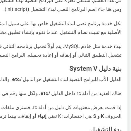
في هذا القسم، سنلقي نظرة على البرامج النصية لبدء التشغيل (init scripts) بالتفصيل. ملفات تكوين System V أو البرامج النصية لبدء التشغيل هي ما يتحكم في الخدمات. تقوم البرامج النصية لبدء الت
ومن هنا جاء اسم البرنامج النصي لبدء التشغيل (init script).
الأصلية مع تثبيت نظام التشغيل. عندما تقوم بإنشاء تطبيق م
لبدء خدمة مثل خادم MySQL، يتم أولاً 
تشغيل التطبيق الثنائي أو إيقافه أو إعادة تحميله. البرامج النصية لبدء التشغيل في System V هي برامج شل نصية (shell scripts). والاسم ال
بنية دليل System V
الدليل الأب للبرامج النصية لبدء التشغيل هو الدليل
/etc
. والد
هناك العديد من أدلة rc داخل الدليل
/etc
، ولكل منها رقم في 
إذا قمت بعرض محتويات كل دليل من أدلة rc، فسترى ملفات تبدأ بـ
الحروف
K
و
S
هي اختصارات: K تعني
إنهاء
أو إيقاف، بينما ترمز S إ
بدء التشغيل