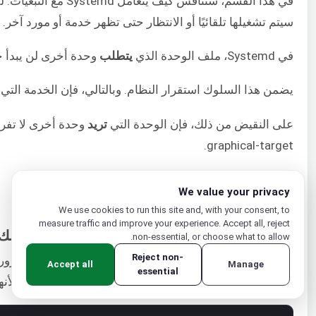
سيتم تشغيلها تلقائيًا أو الانتظار حتى تظهر خدمة أو مورد آخر. وبالمثل، يمكن تكوين خدمات Systemd للتحميل في هدف 
في Systemd، ملف الوحدة الذي
يتطلب
وحدة أخرى لن يبدأ ح
يضمن هذا السلوك استقرار النظام. وبالتالي، فإن الخدمة التي
على النقيض من ذلك، فإن الوحدة التي
تريد
وحدة أخرى لا تفرض
graphical-target.
مثال على Systemd
We value your privacy
دعنا نرى كيف يمكننا تكوين سلوك الخدمة تحت systemd.
We use cookies to run this site and, with your consent, to
measure traffic and improve your experience. Accept all, reject
الخطوة 1: تسجيل الدخول إلى مثيل VPS الخاص بك
non-essential, or choose what to allow.
Reject non-
سنستخدم MySQL كخدمة حقيقية و CentOS 7 كخادم. للمرور بالخطوات عمليًا وفهم المفاهيم، قم بتسجيل الدخول إلى CentOS 7 VPS الخاص بك أو
Accept all
Manage
essential
Debian 7 أو 8 أو Ubuntu 15 أو أحدث مناسب لهذا القسم لأنها تأتي جميعًا مع systemd. قم بتسجيل الدخول باستخدام أمر ssh أو إذا كنت تستخدم نظام التشغيل Windows، فاستخدم PuTTY: