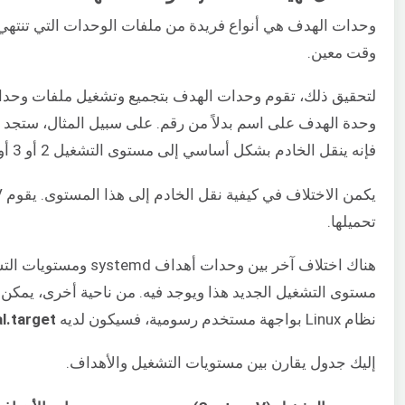
وحدات الهدف هي أنواع فريدة من ملفات الوحدات التي تنتهي ع
وقت معين.
فإنه ينقل الخادم بشكل أساسي إلى مستوى التشغيل 2 أو 3 أو 4، مما يبدأ تشغيل النظام في وضع النص متعدد المستخدمين مع تمكين الشبكة.
تحميلها.
مستوى التشغيل الجديد هذا ويوجد فيه. من ناحية أخرى، يمك
نظام Linux بواجهة مستخدم رسومية، فسيكون لديه
l.target
إليك جدول يقارن بين مستويات التشغيل والأهداف.