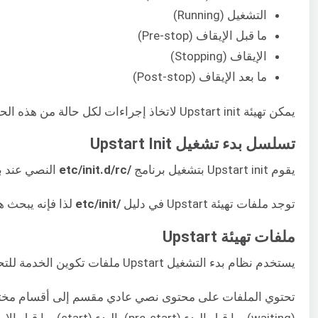
التشغيل (Running)
ما قبل الإيقاف (Pre-stop)
الإيقاف (Stopping)
ما بعد الإيقاف (Post-stop)
يمكن تهيئة Upstart init لاتخاذ إجراءات لكل حالة من هذه الحالات، ومن هنا يأتي تصميمه المرن.
تسلسل بدء تشغيل Upstart Init
يقوم Upstart init بتشغيل برنامج
/etc/init.d/rc
النصي عند بدء التشغيل، تمامًا مثل System V. يقوم هذا 
توجد ملفات تهيئة Upstart في دليل
/etc/init
لذا فإنه يبحث هناك افتراضيًا وينفذ
ملفات تهيئة Upstart
يستخدم نظام بدء التشغيل Upstart ملفات تكوين الخدمة للتحكم في الخدمات، على عكس البرامج النصية لـ bash المستخدمة في System V. معيار التسمية لملفات تكوين الخدمة هذه هو