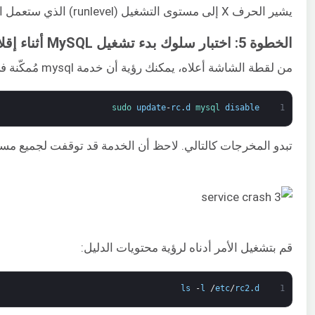
يشير الحرف X إلى مستوى التشغيل (runlevel) الذي ستعمل الخدمة تحته. تتيح لك هذه الأداة تعطيل أو تمكين خدمة لمستوى تشغيل معين باستخدام مفاتيح الأسهم ومسطرة المسافة. للخروج من الأداة، اضغط على Q.
الخطوة 5: اختبار سلوك بدء تشغيل MySQL أثناء إقلاع النظام
من لقطة الشاشة أعلاه، يمكنك رؤية أن خدمة mysql مُمكّنة في مستويات التشغيل 2,3,4,5. يمكنك تعطيل MySQL باستخدام الأمر التالي:
sudo 
update
-
rc
.
d
mysql 
disable
1
تبدو المخرجات كالتالي. لاحظ أن الخدمة قد توقفت لجميع مست
قم بتشغيل الأمر أدناه لرؤية محتويات الدليل:
ls
-
l
/
etc
/
rc2
.
d
1