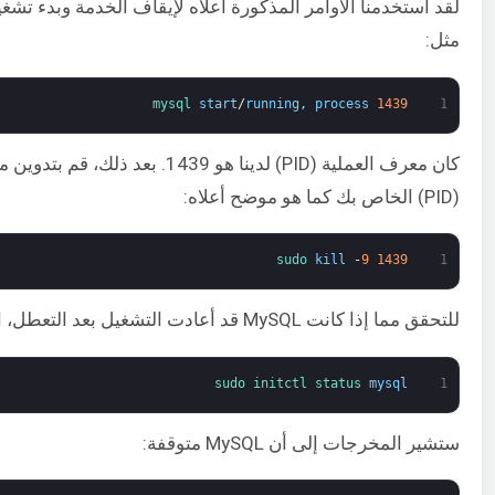
لقد استخدمنا الأوامر المذكورة أعلاه لإيقاف الخدمة وبدء تشغ
مثل:
mysql 
start
/
running
,
process
1439
1
(PID) الخاص بك كما هو موضح أعلاه:
sudo 
kill
-
9
1439
1
للتحقق مما إذا كانت MySQL قد أعادت التشغيل بعد التعطل، انتظر بضع دقائق ثم أدخل الأمر التالي:
sudo 
initctl 
status 
mysql
1
ستشير المخرجات إلى أن MySQL متوقفة: