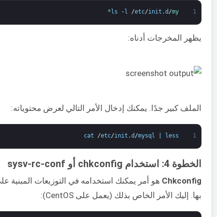
ls
-
l
/
etc
/
init
.
d
/
my*
1
يظهر المخرجات أدناه:
الملف كبير جدًا. يمكنك إدخال الأمر التالي لعرض محتوياته:
cat
/
etc
/
init
.
d
/
mysql
|
less
1
الخطوة 4: استخدام chkconfig أو sysv-rc-conf
Chkconfig
هو أمر يمكنك استخدامه في التوزيعات المبنية على RHEL م
بها. إليك الأمر الخاص بذلك (يعمل على CentOS):