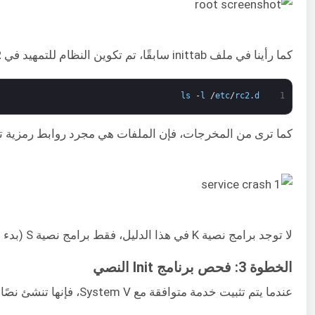
كما رأينا في ملف inittab سابقًا، تم تكوين النظام للتمهيد في
2
ls
-
l
/
etc
/
rc2
.
d
1
كما ترى من المخرجات، فإن الملفات هي مجرد روابط رمزية تش
لا توجد برامج نصية K في هذا الدليل، فقط برامج نصية S (بدء التشغيل). ستبدأ البرامج النصية الخدمات المرتبطة هنا، مثل
الخطوة 3: فحص برنامج Init النصي
عندما يتم تثبيت خدمة متوافقة مع System V، فإنها تنشئ نصًا برمجيًا لـ shell تحت دليل /etc/init.d. يمكنك التحقق من توفر النص البرمجي لـ MySQL shell عن طريق إدخال الأمر التالي: