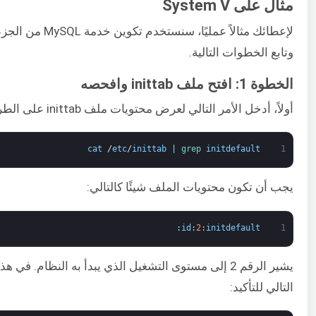
مثال على System V
وتابع الخطوات التالية.
الخطوة 1: افتح ملف inittab وافحصه
أولاً، أدخل الأمر التالي لعرض محتويات ملف inittab على الطرفية:
cat
/
etc
/
inittab
|
grep 
initdefault
1
يجب أن تكون محتويات الملف شيئًا كالتالي:
:
id
:
2
:
initdefault
1
التالي للتأكيد: