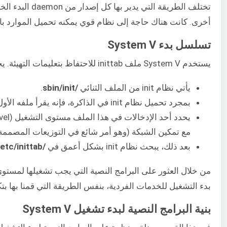
أخرى. كانت هناك حاجة إلى نظام قوي يمكنه تحميل الموارد بالت
تسلسل بدء System V
يستخدم System V ملف inittab للاحتفاظ بتعليمات التهيئة. يحتفظ Upstart بملف inittab للتوافق مع الإصدارات السابقة. إليك تدفق بدء تشغيل System V:
يأتي نظام init من الملف الثنائي
/sbin/init
.
بمجرد تحميل نظام init في الذاكرة، فإنه يقرأ ملفه الأول في
مع تمكين الشبكة (وهو أمر شائع في التوزيعات المصممة ل
بعد ذلك، يبحث نظام init بشكل أعمق في
/etc/inittab
بدء التشغيل للخدمات الفردية، بنفس الطريقة التي قمنا بها بتكوين خدمة MySQL في الجزء الأول من هذا 
بنية البرامج النصية لبدء تشغيل System V