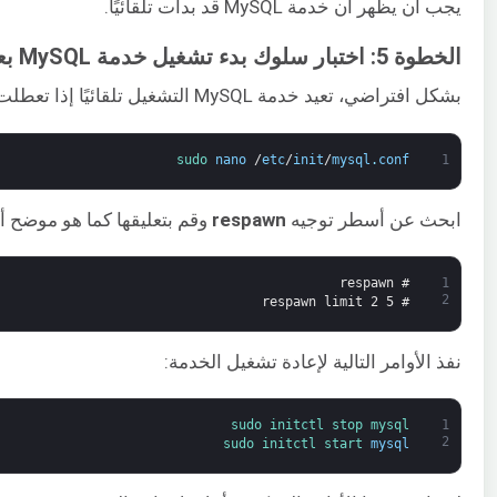
يجب أن يظهر أن خدمة MySQL قد بدأت تلقائيًا.
الخطوة 5: اختبار سلوك بدء تشغيل خدمة MySQL بعد تعطل النظام
بشكل افتراضي، تعيد خدمة MySQL التشغيل تلقائيًا إذا تعطلت. لإيقاف هذا السلوك، سنقوم بتعديل ملف
sudo 
nano
/
etc
/
init
/
mysql
.
conf
1
ابحث عن أسطر توجيه
respawn
وقم بتعليقها كما هو موضح أ
# respawn
1
2
# respawn limit 2 5
نفذ الأوامر التالية لإعادة تشغيل الخدمة:
sudo 
initctl 
stop 
mysql
1
2
sudo 
initctl 
start 
mysql