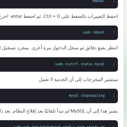
Manual
1
احفظ التغييرات بالضغط على Ctrl + O، ثم اضغط enter. اخرج من المحرر بالضغط على Ctrl + X. قم بتشغيل الأمر التالي لإعادة تشغيل الخادم:
sudo 
reboot
1
انتظر بضع دقائق ثم سجل الدخول مرة أخرى. بمجرد تسجيل الدخول مجددًا، اختبر حالة
sudo 
initctl 
status 
mysql
1
ستشير المخرجات إلى أن الخدمة لا تعمل:
mysql 
stop
/
waiting
1
يشير هذا إلى أن MySQL لم تبدأ تلقائيًا بعد إقلاع النظام. بعد ذلك، افتح ملف تكوين MySQL وتحقق مما إذا كان التوجيه