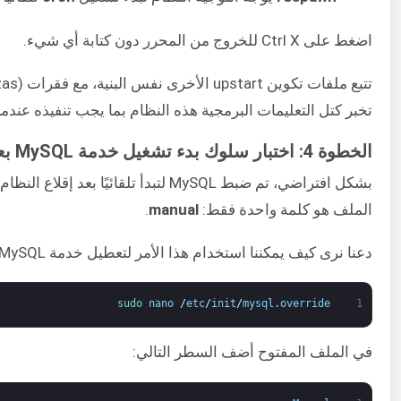
اضغط على Ctrl X للخروج من المحرر دون كتابة أي شيء.
تخبر كتل التعليمات البرمجية هذه النظام بما يجب تنفيذه عندم
الخطوة 4: اختبار سلوك بدء تشغيل خدمة MySQL بعد تمهيد النظام
بشكل افتراضي، تم ضبط MySQL لتبدأ تلقائيًا بعد إقلاع النظام. سنحاول تعطيلها ورؤية السلوك. في Upstart، يمكن تعطيل الخدمة عن طريق إنشاء ملف يسمى
الملف هو كلمة واحدة فقط:
manual
.
دعنا نرى كيف يمكننا استخدام هذا الأمر لتعطيل خدمة MySQL. أدخل الأمر التالي لفتح الملف باستخدام محرر nano:
sudo 
nano
/
etc
/
init
/
mysql
.
override
1
في الملف المفتوح أضف السطر التالي: