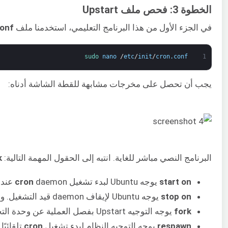
الخطوة 3: فحص ملف Upstart
في الجزء الأول من هذا البرنامج التعليمي، استخدمنا ملف
conf
sudo 
nano
/
etc
/
init
/
cron
.
conf
1
يجب أن تحصل على مخرجات مشابهة للقطة الشاشة أدناه:
البرنامج النصي مباشر للغاية. انتبه إلى الحقول المهمة التالية:
k
start on
يوجه Ubuntu لبدء تشغيل
daemon عندما يدخل النظام في مستويات التشغيل 2 أو 3 أو 4 أو 5. ولن يعمل في مستويات التشغيل الأخرى غير المحددة هنا، أي 0 أو 1 أو 6.
cron
stop on
يوجه Ubuntu لإيقاف daemon قيد التشغيل. ومع ذلك، في هذه الحالة، توجد علامة تعجب (
fork
يوجه التوجيه Upstart بفصل العملية عن وحدة التحكم وإبقائها قيد التشغيل في الخلفية.
respawn
يوجه التوجيه النظام لبدء تشغيل
cron
تلقائيً