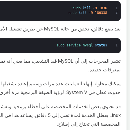
sudo 
kill
-
9
1836
1
2
sudo 
kill
-
9
186338
بعد بضع دقائق، تحقق من حالة MySQL عن طريق تشغيل الأمر التالي:
sudo 
service 
mysql 
status
1
تشير المخرجات إلى أن MySQL قيد التشغيل، مما يعني أنه تمت إعادة تشغيله تلقائيًا بعد العطل المحاكى. إذا قمت بتشغيل
بمعرفات جديدة.
يمكنك محاولة إنهاء العمليات عدة مرات وستتم إعادة تشغيله
حدوث عطل في System V. لرؤية الصيغة البرمجية مرة أخرى، ألقِ نظرة على الجزء الأول من هذا البرنامج التعليمي.
Linux يعطل الخدمة لمدة تصل 
المخصصة التي تحتاج إلى إصلاح.