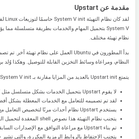
مقدمة عن Upstart
نظام تهيئة مختلف.
بدأ المطورون في Ubuntu العمل على نظام
النظام، ومراعاة وسائط التخزين القابلة للتوصيل. وهكذا وُلد برنامج rt daemon
يتمتع Upstart init بالعديد من المزايا مقارنة بـ System V init بالطرق التالية:
لا يقوم Upstart بتحميل الخدمات بشكل متسلسل مثل System V، مما يقلل من وقت إقلاع النظام.
لقد تم تصميمه للتعامل مع الخدمات المعطلة بشكل أفض
يستخدم Upstart نظام أحداث مرنًا لتخصيص التعامل مع الخدمات في حالات مختلفة.
يتجنب نظام التهيئة هذا نصوص shell المعقدة لتحميل الخدمات وإدارتها كما هو الحال في System V. يستخدم Upstart ملفات تهيئة بسيطة يسهل فهمها وتعديلها.
تم بناء Upstart مع مراعاة التوافق مع الإصدارات السابقة. لا يزال البرنامج النصي /etc/init.d/rc يعمل لإدارة خدمات System V الأصلية.
يتجنب الاحتفاظ بالروابط الرمزية المكررة، والتي تشير 