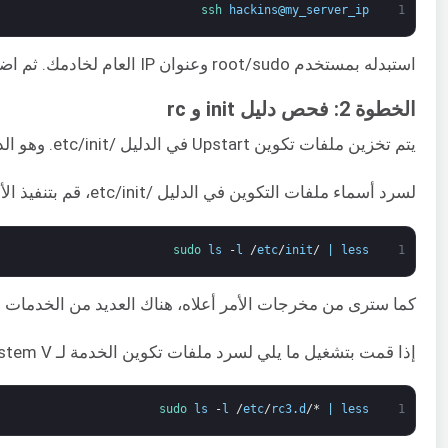
ssh 
hackins
@
my_server_ip
1
استبدله بمستخدم root/sudo وعنوان IP العام لخادمك. ثم اضغط على enter، وأدخل كلمة المرور أو عبارة المرور.
الخطوة 2: فحص دليل init و rc
يتم تخزين ملفات تكوين Upstart في الدليل /etc/init. وهو الدليل الذي ستستخدمه عند إنشاء ملفات تكوين خدمة جديدة.
لسرد أسماء ملفات التكوين في الدليل /etc/init، قم بتنفيذ الأمر التالي:
sudo 
ls
-
l
/
etc
/
init
/
|
less
1
كما سترى من مخرجات الأمر أعلاه، هناك العديد من الخدمات التي تعمل تحت Upstart. اضغط 
إذا قمت بتشغيل ما يلي لسرد ملفات تكوين الخدمة لـ System V في دليل rc، فسترى القليل منها فقط:
sudo 
ls
-
l
/
etc
/
rc3
.
d
/*
|
less
1