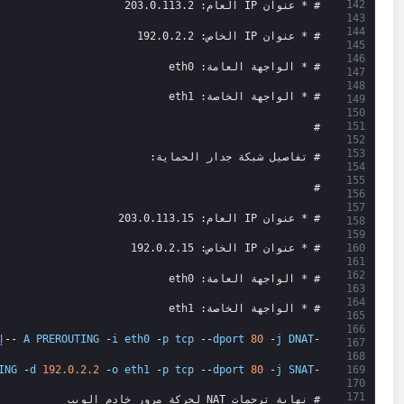
142
# * عنوان IP العام: 203.0.113.2
143
144
# * عنوان IP الخاص: 192.0.2.2
145
146
# * الواجهة العامة: eth0
147
148
# * الواجهة الخاصة: eth1
149
150
151
#
152
153
# تفاصيل شبكة جدار الحماية:
154
155
#
156
157
# * عنوان IP العام: 203.0.113.15
158
159
160
# * عنوان IP الخاص: 192.0.2.15
161
162
# * الواجهة العامة: eth0
163
164
# * الواجهة الخاصة: eth1
165
166
-
DNAT
j
-
80
dport
--
tcp
p
-
eth0
i
-
PREROUTING
A
--
إ
167
168
ING
-
d
192.0.2.2
-
o
eth1
-
p
tcp
--
dport
80
-
j
SNAT
-
169
170
171
# نهاية ترجمات NAT لحركة مرور خادم الويب