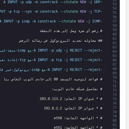
A
INPUT
-
p
udp
-
m
conntrack
--
ctstate 
NEW
-
j
UDP
-
53
54
PUT
-
p
tcp
--
syn
-
m
conntrack
--
ctstate 
NEW
-
j
TCP
-
55
56
A
INPUT
-
p
icmp
-
m
conntrack
--
ctstate 
NEW
-
j
ICMP
-
57
58
59
# رفض أي شيء وصل إلى هذه النقطة
60
61
## محاولة تحديد البروتوكول في رسالة الرفض
62
63
-
reject
--
REJECT
j
-
udp
p
-
INPUT
A
-
مع 
icmp
-
منفذ
-
غير
64
65
-
reject
--
REJECT
j
-
tcp
p
-
INPUT
A
-
مع 
tcp
-
إعادة تعي
66
67
68
-
reject
--
REJECT
j
-
INPUT
A
-
مع 
icmp
-
بروتوكول
-
غير قا
69
70
# قواعد لتوجيه المنفذ 80 إلى خادم الويب الخاص بنا
71
72
# تفاصيل شبكة خادم الويب:
73
74
# * عنوان IP العام: 203.0.113.2
75
76
77
# * عنوان IP الخاص: 192.0.2.2
78
79
# * الواجهة العامة: eth0
80
81
# * الواجهة الخاصة: eth1