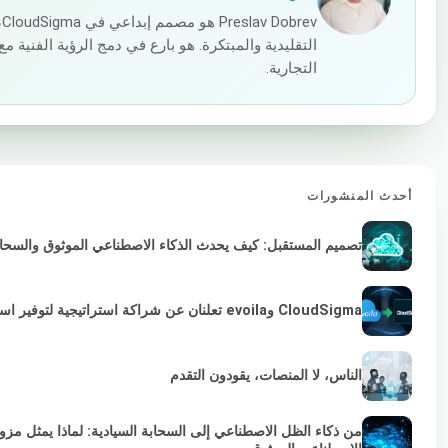
v
التقليدية والمبتكرة. هو بارع في دمج الرؤية الفنية
التجارية.
أحدث المنشورات
تصميم المستقبل: كيف يحدث الذكاء الاصطناعي الموثوق والسحابة 
CloudSigma وevoila تعلنان عن شراكة استراتيجية لتوفير استمرارية VMware لمزودي الخدمات والمؤسسات
الناس، لا المنصات، يقودون التقدم
من ذكاء الظل الاصطناعي إلى السحابة السيادية: لماذا يمثل مز