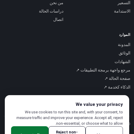
التسعير
من نحن
الاستدامة
دراسات الحالة
اتصال
الموارد
المدونة
الوثائق
الشهادات
مرجع واجهة برمجة التطبيقات ↗
صفحة الحالة ↗
الذكاء كخدمة ↗
We value your privacy
We use cookies to run this site and, with your consent, to
measure traffic and improve your experience. Accept all, reject
non-essential, or choose what to allow.
© 2026 CloudSigma Holding AG.
جميع الحقوق محفوظة
.
Reject non-