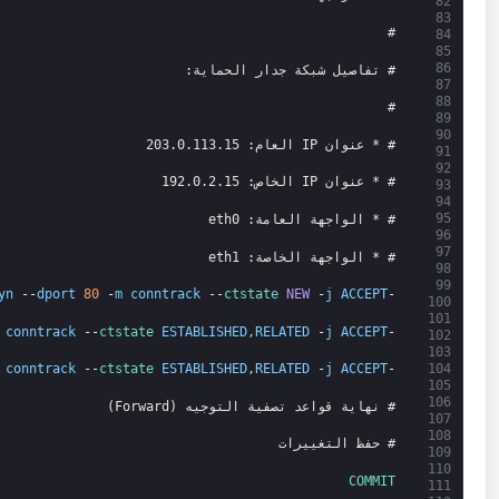
82
83
#
84
85
86
# تفاصيل شبكة جدار الحماية:
87
88
#
89
90
# * عنوان IP العام: 203.0.113.15
91
92
# * عنوان IP الخاص: 192.0.2.15
93
94
95
# * الواجهة العامة: eth0
96
97
# * الواجهة الخاصة: eth1
98
99
yn
--
dport
80
-
m
conntrack
--
ctstate 
NEW
-
j
ACCEPT
-
100
101
conntrack
--
ctstate 
ESTABLISHED
,
RELATED
-
j
ACCEPT
-
102
103
104
conntrack
--
ctstate 
ESTABLISHED
,
RELATED
-
j
ACCEPT
-
105
106
# نهاية قواعد تصفية التوجيه (Forward)
107
108
# حفظ التغييرات
109
110
COMMIT
111