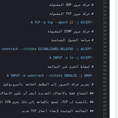
23
# حركة مرور UDP المقبولة
24
25
# حركة مرور TCP المقبولة
26
27
A
TCP
-
p
tcp
--
dport
22
-
j
ACCEPT
-
28
29
30
# حركة مرور ICMP المقبولة
31
32
# سياسة القبول القياسية
33
34
conntrack
--
ctstate 
ESTABLISHED
,
RELATED
-
j
ACCEPT
-
35
36
A
INPUT
-
i
lo
-
j
ACCEPT
-
37
38
39
# إسقاط الحزم غير الصالحة
40
41
A
INPUT
-
m
conntrack
--
ctstate 
INVALID
-
j
DROP
-
42
43
# تمرير حركة المرور إلى السلاسل الخاصة بالبروتوكول
44
45
## السماح فقط بالاتصالات الجديدة (يجب أن تكون الاتصال
46
47
48
## بالنسبة لـ TCP، يُسمح بالإضافة إلى ذلك بحزم SYN الجديدة فقط لأنها الطريقة
49
50
## الصالحة الوحيدة لإنشاء اتصال TCP جديد
51
52