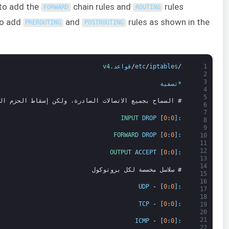
to add the
chain rules and
rules
FORWARD
ROUTING
to add
and
rules as shown in the
PREROUTING
POSTROUTING
1
/
iptables
/
etc
/
قواعد
.
v4
2
3
*
تصفية
4
5
# السماح بجميع الاتصالات الصادرة، ولكن إسقاط الحزم ال
6
7
INPUT 
DROP
[
0
:
0
]
:
8
9
FORWARD 
DROP
[
0
:
0
]
:
10
11
12
OUTPUT 
ACCEPT
[
0
:
0
]
:
13
14
# سلاسل مخصصة لكل بروتوكول
15
16
UDP
-
[
0
:
0
]
:
17
18
TCP
-
[
0
:
0
]
:
19
20
21
ICMP
-
[
0
:
0
]
:
22