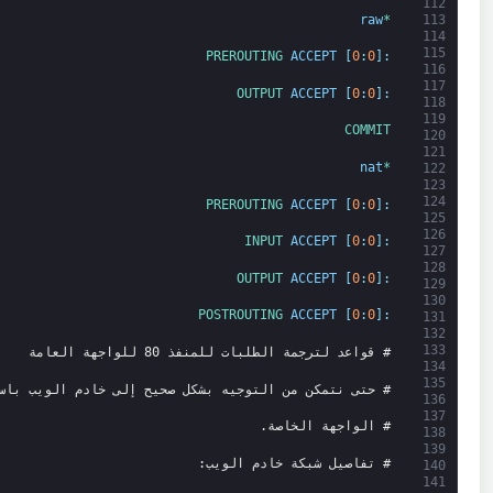
112
raw
*
113
114
115
PREROUTING 
ACCEPT
[
0
:
0
]
:
116
117
OUTPUT 
ACCEPT
[
0
:
0
]
:
118
119
COMMIT
120
121
nat
*
122
123
124
PREROUTING 
ACCEPT
[
0
:
0
]
:
125
126
INPUT 
ACCEPT
[
0
:
0
]
:
127
128
OUTPUT 
ACCEPT
[
0
:
0
]
:
129
130
POSTROUTING 
ACCEPT
[
0
:
0
]
:
131
132
133
# قواعد لترجمة الطلبات للمنفذ 80 للواجهة العامة
134
135
# حتى نتمكن من التوجيه بشكل صحيح إلى خادم الويب باس
136
137
# الواجهة الخاصة.
138
139
# تفاصيل شبكة خادم الويب:
140
141