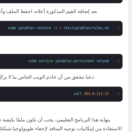
بعد إضافة القيم المذكورة أعلاه، احفظ الملف وأغلق
sudo 
iptables
-
restore
-
t
<
/
etc
/
iptables
/
rules
.
v4
1
sudo 
service 
iptables
-
persistent 
reload
1
دعنا نتحقق من أن خادم الويب الخاص بنا لا يزال متاحًا من خلال عنوان 
curl
203.0.113.15
1
الاستفادة من إمكانيات توجيه المنافذ لإخفاء طوبولوجيا شبك