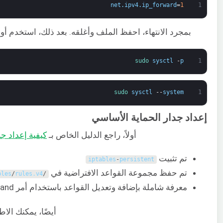
net
.
ipv4
.
ip_forward
=
1
1
بمجرد الانتهاء، احفظ الملف وأغلقه. بعد ذلك، استخدم أو
sudo 
sysctl
-
p
1
sudo 
sysctl
--
system
1
إعداد جدار الحماية الأساسي
أولاً، راجع الدليل الخاص بـ
كيفية إعداد ج
تم تثبيت
iptables
-
persistent
تم حفظ مجموعة القواعد الافتراضية في
bles
/
rules
.
v4
/
معرفة شاملة بإضافة وتعديل القواعد باستخدام أمر
and
أيضًا، يمكنك الا