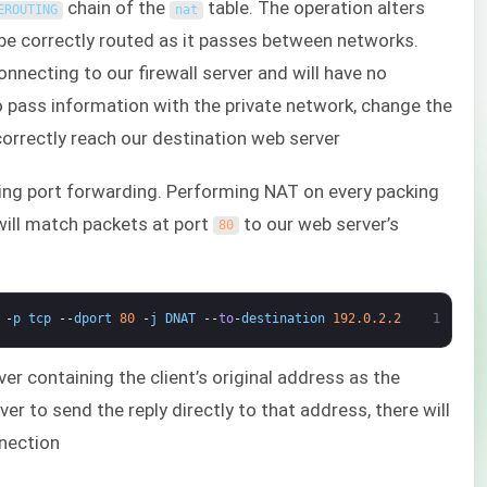
chain of the
table. The operation alters
EROUTING
nat
 be correctly routed as it passes between networks.
onnecting to our firewall server and will have no
o pass information with the private network, change the
orrectly reach our destination web server.
uring port forwarding. Performing NAT on every packing
e will match packets at port
to our web server’s
80
-
p
tcp
--
dport
80
-
j
DNAT
--
to
-
destination
192.0.2.2
1
er containing the client’s original address as the
 to send the reply directly to that address, there will
nection.