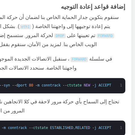
إضافة قواعد إعادة التوجيه
سنقوم بتكوين جدار الحماية الخاص بنا لضمان أن حركة المرو
يتم إعادة توجيهها إلى واجهتنا الخاصة (
). بشكل ا
eth1
تم تعيينها على
لحركة المرور. ستسمح إضافة
DROP
FORWARD
الويب الخاص بنا. لمزيد من الأمان، سنقوم بقفل
في سلسلة
، سنقبل الاتصالات الجديدة الموجه
FORWARD
واجهتنا الخاصة. سنحدد الاتصالات الج
--
syn
--
dport
80
-
m
conntrack
--
ctstate 
NEW
-
j
ACCEPT
1
تحتاج إلى السماح بأي حركة مرور لاحقة في كلا الاتجاهين نا
المرور من ا
-
m
conntrack
--
ctstate 
ESTABLISHED
,
RELATED
-
j
ACCEPT
1