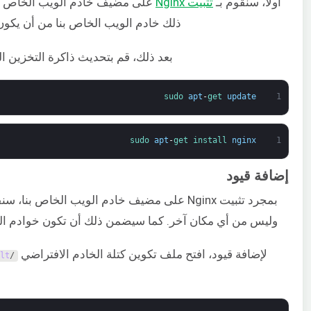
أولاً، سنقوم بـ
تثبيت Nginx
على مضيف خادم الويب الخاص بنا
ذلك خادم الويب الخاص بنا من أن يكون 
بعد ذلك، قم بتحديث ذاكرة التخزين المؤقت للحزم ا
sudo 
apt
-
get 
update
1
sudo 
apt
-
get 
install 
nginx
1
إضافة قيود
بمجرد تثبيت Nginx على مضيف خادم الويب الخاص
وليس من أي مكان آخر. كما سيضمن ذلك أن تكون خوادم الوي
لإضافة قيود، افتح ملف تكوين كتلة الخادم الافتراضي
lt
/