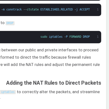
-
m
conntrack
--
ctstate 
ESTABLISHED
,
RELATED
-
j
ACCEPT
1
 to
DROP
sudo 
iptables
-
P
FORWARD 
DROP
1
ic between our public and private interfaces to proceed
nformed to direct the traffic because firewall rules
 we will add the NAT rules and adjust the permanent rule
Adding the NAT Rules to Direct Packets
to correctly alter the packets, and streamline
iptables
.