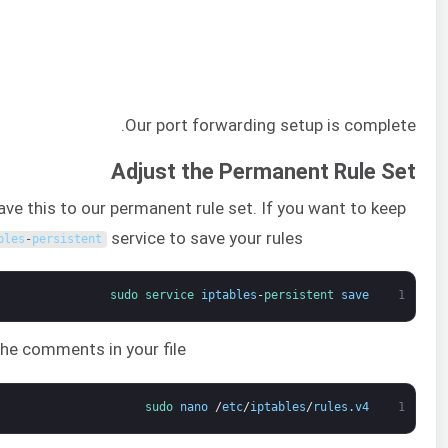
Our port forwarding setup is complete.
Adjust the Permanent Rule Set
ave this to our permanent rule set. If you want to keep
service to save your rules:
bles
-
persistent
sudo 
service 
iptables
-
persistent 
save
1
he comments in your file:
sudo 
nano
/
etc
/
iptables
/
rules
.
v4
1