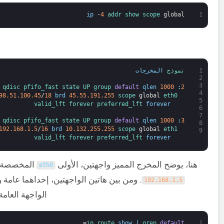
ip
-
4
addr 
show 
scope 
global
1
1
نموذج 
المخرجات
2
3
qdisc 
pfifo_fast 
state 
UP 
group 
default
qlen
1000
:
2
4
98.51.100.45
/
18
brd
45.55.191.255
scope 
global
eth0
5
valid_lft 
forever 
preferred_lft 
forever
6
7
qdisc 
pfifo_fast 
state 
UP 
group 
default
qlen
1000
:
3
8
192.168.1.5
/
16
brd
10.132.255.255
scope 
global
eth1
9
valid_lft 
forever 
preferred_lft 
forever
هنا، يوضح المخرج المميز واجهتين، الأولى
المخصصة ل
eth0
. ومن بين هاتين الواجهتين، إحداهما عامة 
192.168.1.5
الواجهة العامة
=
ip 
route 
show
|
grep 
default
1