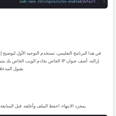
sudo 
nano
/
etc
/
nginx
/
sites
-
enabled
/
default
1
بقبول المدخلا
بمجرد الانتهاء، احفظ الملف وأغلقه. قبل المتابعة