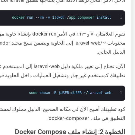
أدخل الأمر التالي لربط الأدلة التي يحتاجها تطبيق laravel الخاص بك باستخدام صورة Docker لـ
docker 
run
--
rm
-
v
$
(
pwd
)
:
/
app 
composer 
install
1
تقوم العلامتان -v و –rm في
الدليل الحالي.
تطبيقك كمستخدم غير جذر وتشغيل العمليات داخل الحاوية في ال
sudo 
chown
-
R
$
USER
:
$
USER
~
/
laravel
-
web
1
كود تطبيقك أصبح الآن في مكانه الصحيح. الدليل مملوك لمستخ
التطبيق في ملف docker-composer.
الخطوة 2: إنشاء ملف Docker Compose