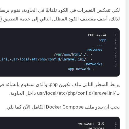
لكي تنعكس التغييرات في الكود تلقائيًا في الحاوية، نقوم بربط 
لذلك، أضف مقتطف الكود المظلل التالي إلى خدمة التطبيق (app service):
1
#خدمة PHP
2
:
app
3
.
.
.
4
:
volumes
5
/
var
/
www
/
html
/
:
/
.
-
6
.
ini
:
/
usr
/
local
/
etc
/
php
/
conf
.
d
/
laravel
.
ini
/
.
-
7
:
networks
8
app
-
network
-
يربط السطر الثاني ملف تكوين php، والذي سنقوم بإنشائه في
بـ /usr/local/etc/php/conf.d/laravel.ini داخل الحاوية.
يجب أن يبدو ملف Docker Compose الكامل الآن كما يلي:
version
: '2.0'
1
2
:
services