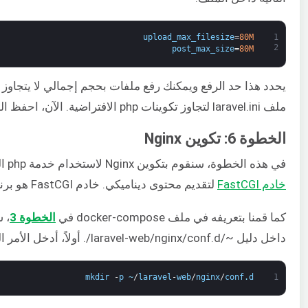
upload_max_filesize
=
80M
1
2
post_max_size
=
80M
ملف laravel.ini لتجاوز تكوينات php الافتراضية. الآن، احفظ الملف وأغلقه.
الخطوة 6: تكوين Nginx
في هذه الخطوة، سنقوم بتكوين Nginx لاستخدام خدمة php التي قمنا بتعريفها سابقًا. ستستخدم الخدمة
خادم FastCGI
لتقديم محتوى ديناميكي. خادم FastCGI هو برنامج يتيح للبرامج التفاعلية الواجهة مع خادم الويب.
كما قمنا بتعريفه في ملف docker-compose في
الخطوة 3
داخل دليل ~/laravel-web/nginx/conf.d/. أولاً، أدخل الأمر التالي لإنشاء الدليل:
mkdir
-
p
~
/
laravel
-
web
/
nginx
/
conf
.
d
1