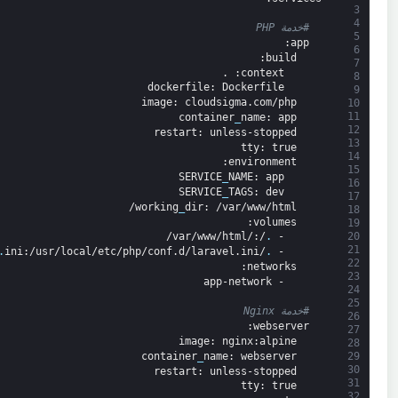
3
4
#خدمة PHP
5
:
app
6
:
build
7
: .
context
8
dockerfile
: Dockerfile
9
image
: cloudsigma.com/php
10
11
container
_
name
: app
12
restart
: unless-stopped
13
tty
: true
14
:
environment
15
SERVICE
_
NAME
: app
16
SERVICE
_
TAGS
: dev
17
working
_
dir
: /var/www/html/
18
:
volumes
19
20
:/var/www/html/
/
.
-
21
.
ini
:/usr/local/etc/php/conf.d/laravel.ini
/php/laravel
.
-
22
:
networks
23
app-network
-
24
25
#خدمة Nginx
26
:
webserver
27
image
: nginx
:alpine
28
container
_
name
: webserver
29
30
restart
: unless-stopped
31
tty
: true
32