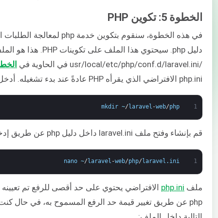
الخطوة 5: تكوين PHP
دليل php. سيحتوي هذا الملف ع
/usr/local/etc/php/conf.d/laravel.ini في الحاوية في
الخطو
php.ini الافتراضي الذي يقرأه PHP عادةً عند بدء تشغيله. أدخل الأمر التالي لإنشاء دليل php:
mkdir
~
/
laravel
-
web
/
php
1
قم بإنشاء وفتح ملف laravel.ini داخل دليل php عن طريق إدخال الأمر التالي:
nano
~
/
laravel
-
web
/
php
/
laravel
.
ini
1
ملف
php.ini
php عن طريق تغيير قيمة حد الرفع المسموح به، في حال كن
التالية داخل الملف: