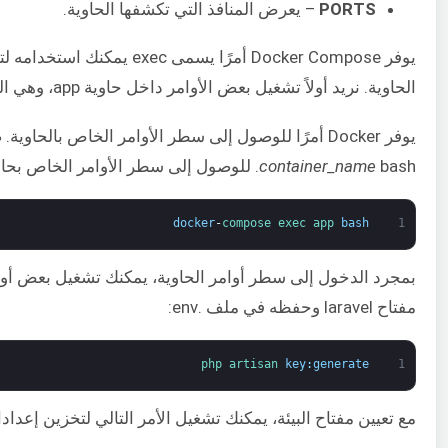
PORTS
– يعرض المنافذ التي تكشفها الحاوية.
يوفر Docker Compose أمرًا ي
الحاوية. نريد أولاً تشغيل بعض الأوامر داخل حاوية app، وهي الحاوية التي تقوم بتشغيل تطبيق Laravel.
يوفر Docker أمرًا للوصول إلى سطر الأوامر الخاص بالحاوية. صيغته هي كما يلي: docker-compose exec
bash. للوصول إلى سطر الأوامر الخاص بحاوية app، أدخل الأمر التالي:
container_name
docker
-
compose 
exec 
app 
bash
1
بمجرد الدخول إلى سطر أوامر الحاوية، يمكنك تشغيل بعض أوامر تكو
مفتاح laravel وحفظه في ملف .env:
php 
artisan 
key
:
generate
1
مع تعيين مفتاح البيئة، يمكنك تشغيل الأمر التالي لتخزين إعدادا