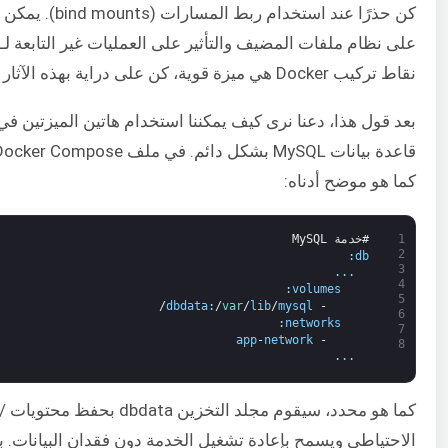
نقاط تركيب Docker هي ميزة قوية، كن على دراية بهذه الآثار الأمنية.
كما هو موضح أدناه:
1
#خدمة MySQL
2
:
db
3
.
.
.
4
:
volumes
5
/
dbdata
:
/
var
/
lib
/
mysql
-
6
:
networks
7
app
-
network
-
8
.
.
.
الاحتياطي ويسمح بإعادة تشغيل الخدمة دون فقدان البيانات.