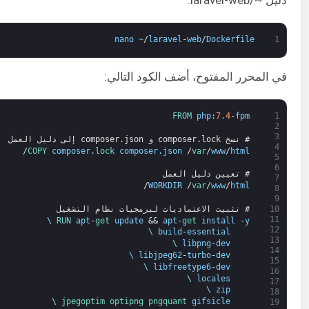
nano
~
/
laravel
-
web
/
Dockerfile
1
في المحرر المفتوح، أضف الكود التالي:
FROM 
php
:
7.4
-
fpm
1
2
3
# نسخ composer.lock و composer.json إلى دليل العمل
4
/
COPY 
composer
.
lock 
composer
.
json
/
var
/
www
/
html
5
6
# تعيين دليل العمل
7
/
WORKDIR
/
var
/
www
/
html
8
9
# تثبيت الاعتماديات لبرمجيات نظام التشغيل
10
11
\
RUN 
apt
-
get 
update
&&
apt
-
get 
install
-
y
12
\
build
-
essential
13
\
libpng
-
dev
14
\
libjpeg62
-
turbo
-
dev
15
\
libfreetype6
-
dev
16
\
locales
17
\
zip
18
\
jpegoptim 
optipng 
pngquant 
gifsicle
19