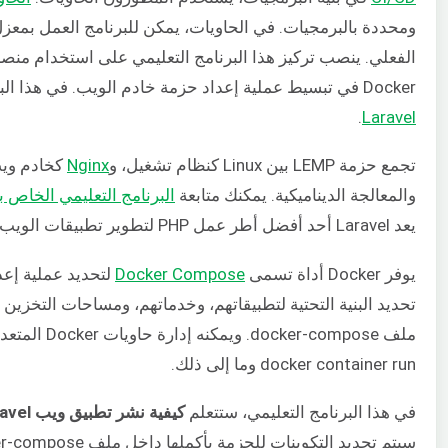
ومحددة بالبرمجيات. في الحاويات، يمكن للبرنامج العمل بمعز
الفعلي. ينصب تركيز هذا البرنامج التعليمي على استخدام منص
Docker في تبسيط عملية إعداد حزمة خادم الويب. في هذا البرنامج التعليمي، سنستخدم حزمة LEMP لخدمة تطبيق
.
Laravel
تجمع حزمة LEMP بين Linux كنظام تشغيل، و
Nginx
كخادم ويب
والمعالجة الديناميكية. يمكنك متابعة
البرنامج التعليمي الخاص بنا حول
يعد Laravel أحد أفضل أطر عمل PHP لتطوير تطبيقات الويب.
يوفر Docker أداة تسمى
Docker Compose
docker container run وما إلى ذلك.
في هذا البرنامج التعليمي، ستتعلم
كيفية نشر تطبيق ويب Laravel باستخدام Nginx و MySQL داخل حاوية Docker