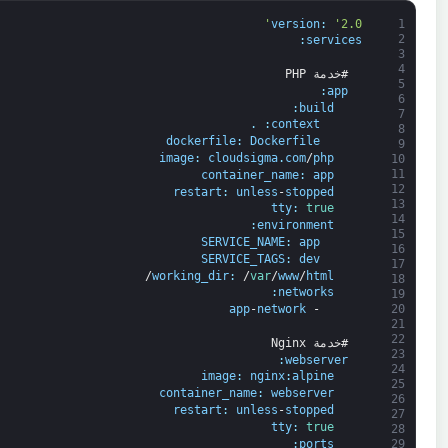
version
:
'2.0'
1
2
:
services
3
4
#خدمة PHP
5
:
app
6
:
build
7
.
:
context
8
dockerfile
:
Dockerfile
9
image
:
cloudsigma
.
com
/
php
10
11
container_name
:
app
12
restart
:
unless
-
stopped
13
tty
:
true
14
:
environment
15
SERVICE_NAME
:
app
16
SERVICE_TAGS
:
dev
17
/
working_dir
:
/
var
/
www
/
html
18
:
networks
19
20
app
-
network
-
21
22
#خدمة Nginx
23
:
webserver
24
image
:
nginx
:
alpine
25
container_name
:
webserver
26
restart
:
unless
-
stopped
27
tty
:
true
28
:
ports
29