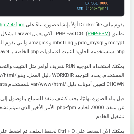
EXPOSE
9000
CMD
[
"php-fpm"
]
يقوم ملف Dockerfile أولاً بإنشاء صورة بناءً على
hp:7.4-fpm
تطبيق PHP FastCGI (
PHP-FPM
mcrypt و pdo_mysql و mbstring و imagick، والتي يقوم السكربت بتثبيتها. ثم يقوم بتثبيت
php. ستستخدمه الحاوية لتثبيت اعتماديات php الخاصة بـ Laravel.
يمكنك استخدام التوجيه RUN لتعريف أوامر مث
CHOWN لتعيين أذونات دليل /var/www/html للمستخدم www-data.
تشغيل الخادم.
يمكنك الآن الضغط على Ctrl + O لحفظ الملف. ثم اضغط على Ctrl + X للخروج من المحرر.