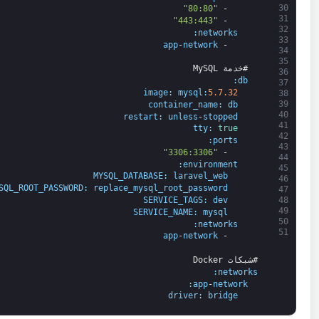
30
"80:80"
-
31
"443:443"
-
32
:
networks
33
app
-
network
-
34
35
#خدمة MySQL
36
:
db
37
image
:
mysql
:
5.7.32
38
39
container_name
:
db
40
restart
:
unless
-
stopped
41
tty
:
true
42
:
ports
43
"3306:3306"
-
44
:
environment
45
MYSQL_DATABASE
:
laravel_web
46
SQL_ROOT_PASSWORD
:
replace_mysql_root_password
47
48
SERVICE_TAGS
:
dev
49
SERVICE_NAME
:
mysql
50
:
networks
51
app
-
network
-
#شبكات Docker
:
networks
:
app
-
network
driver
:
bridge