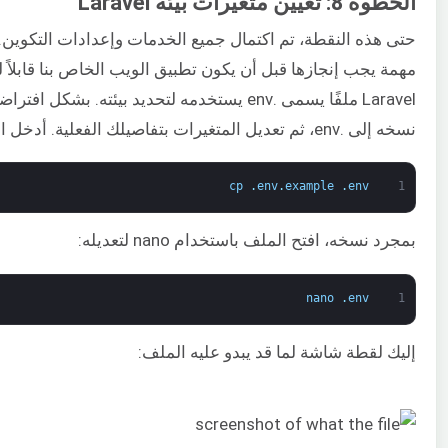
الخطوة 8: تعيين متغيرات بيئة Laravel
حتى هذه النقطة، تم اكتمال جميع الخدمات وإعدادات التكوين. و
مهمة يجب إنجازها قبل أن يكون تطبيق الويب الخاص بنا قابلاً لل
نسخه إلى .env، ثم تعديل المتغيرات بتفاصيلك الفعلية. أدخل الأمر التالي لنسخ الملف:
cp
.
env
.
example
.
env
1
بمجرد نسخه، افتح الملف باستخدام nano لتعديله:
nano
.
env
1
إليك لقطة شاشة لما قد يبدو عليه الملف: