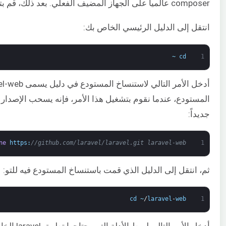
composer عالمياً على الجهاز المضيف الفعلي. بعد ذلك، قم بتشغيل الطرفية (terminal) الخاصة بك.
انتقل إلى الدليل الرئيسي الخاص بك:
~
cd
1
جديداً:
ne
https
:
//github.com/laravel/laravel.git laravel-web
1
ثم، انتقل إلى الدليل الذي قمت باستنساخ المستودع فيه للتو:
cd
~
/
laravel
-
web
1