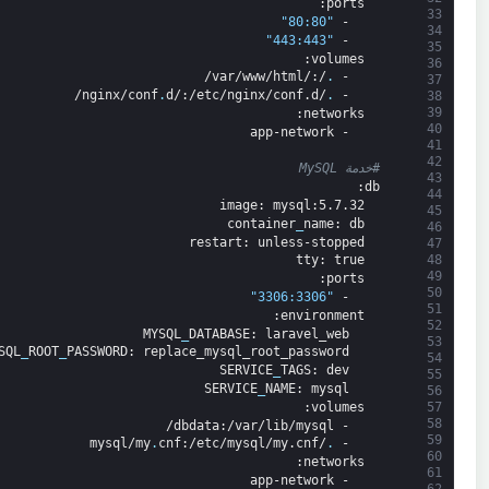
:
ports
33
"80:80"
-
34
"443:443"
-
35
:
volumes
36
:/var/www/html/
/
.
-
37
.
d/
:/etc/nginx/conf.d/
/nginx/conf
.
-
38
39
:
networks
40
app-network
-
41
42
#خدمة MySQL
43
:
db
44
image
: mysql
:5.7.32
45
container
_
name
: db
46
restart
: unless-stopped
47
48
tty
: true
49
:
ports
50
"3306:3306"
-
51
:
environment
52
MYSQL
_
DATABASE
: laravel_web
53
SQL
_
ROOT
_
PASSWORD
: replace_mysql_root_password
54
SERVICE
_
TAGS
: dev
55
SERVICE
_
NAME
: mysql
56
:
volumes
57
58
dbdata
:/var/lib/mysql/
-
59
.
cnf
:/etc/mysql/my.cnf
/mysql/my
.
-
60
:
 networks
61
app-network
-
62