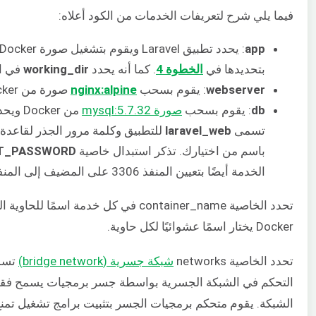
فيما يلي شرح لتعريفات الخدمات من الكود أعلاه:
app
بتحديدها في
الخطوة 4
. كما أنه يحدد
working_dir
في الحاوي
webserver
: يقوم بسحب
nginx:alpine
صورة من Docker ويكشف عن المنافذ
db
: يقوم بسحب
صورة mysql:5.7.32
من ker
تسمى
laravel_web
للتطبيق وكلمة مرور الجذر لقاعدة ا
باسم من اختيارك. تذكر استبدال خاصية
T_PASSWORD
الخدمة أيضًا بتعيين المنفذ 3306 على المضيف إلى المنفذ 3306 على الحاوية.
تحدد الخاصية container_name في كل خدمة
Docker يختار اسمًا عشوائيًا لكل حاوية.
تحدد الخاصية networks
شبكة جسرية (bridge network)
التحكم في الشبكة الجسرية بواسطة جسر برمجيات يسمح فقط
الشبكة. يقوم متحكم برمجيات الجسر بتثبيت برامج تشغيل تم