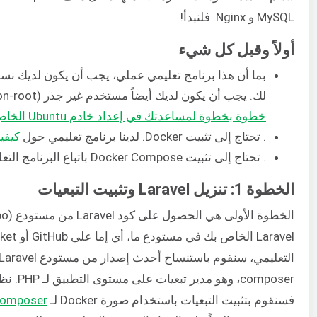
MySQL و Nginx. فلنبدأ!
أولاً وقبل كل شيء
بما أن هذا برنامج تعليمي عملي، يجب أن يكون لديك نس
لك. يجب أن يكون لديك أيضاً مستخدم غير جذر (non-root) يتمتع بصلاحيات sudo. إليك
خطوة بخطوة لمساعدتك في إعداد خادم Ubuntu الخاص بك
. تحتاج إلى تثبيت Docker. لدينا برنامج تعليمي حول
كيفية تثب
. تحتاج إلى تثبيت Docker Compose باتباع البرنامج التعليمي من
الخطوة 1: تنزيل Laravel وتثبيت التبعيات
التعليمي، سنقوم باستنساخ أحدث إصدار من مستودع Laravel الرسمي على
فسنقوم بتثبيت التبعيات باستخدام صورة Docker لـ
omposer