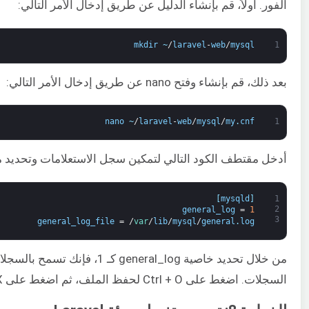
الفور. أولاً، قم بإنشاء الدليل عن طريق إدخال الأمر التالي:
mkdir
~
/
laravel
-
web
/
mysql
1
بعد ذلك، قم بإنشاء وفتح nano عن طريق إدخال الأمر التالي:
nano
~
/
laravel
-
web
/
mysql
/
my
.
cnf
1
أدخل مقتطف الكود التالي لتمكين سجل الاستعلامات وتحديد 
]
mysqld
[
1
2
general_log
=
1
3
general_log_file
=
/
var
/
lib
/
mysql
/
general
.
log
السجلات. اضغط على Ctrl + O لحفظ الملف، ثم اضغط على Ctrl + X للخروج من المحرر.