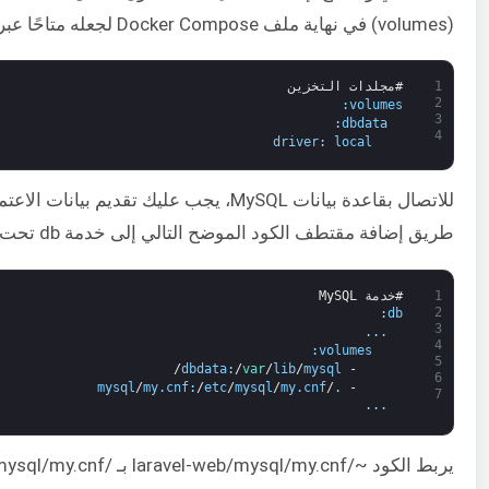
(volumes) في نهاية ملف Docker Compose لجعله متاحًا عبر الخدمات. أدخل مقتطف الكود التالي في أسفل الملف:
1
#مجلدات التخزين
2
:
volumes
3
:
dbdata
4
driver
:
local
طريق إضافة مقتطف الكود الموضح التالي إلى خدمة db تحت خاصية volumes:
1
#خدمة MySQL
2
:
db
3
.
.
.
4
:
volumes
5
/
dbdata
:
/
var
/
lib
/
mysql
-
6
mysql
/
my
.
cnf
:
/
etc
/
mysql
/
my
.
cnf
/
.
-
7
.
.
.