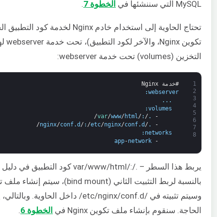
MySQL التي سننشئها في
الخطوة 7
.
تحتاج الحاوية إلى استخدام خادم 
تكوي
التخزين (volumes) تحت خدمة webserver:
1
#خدمة Nginx
2
:
webserver
3
.
.
.
4
:
volumes
5
/
var
/
www
/
html
/
:
/
.
-
6
/
nginx
/
conf
.
d
/
:
/
etc
/
nginx
/
conf
.
d
/
.
-
7
:
networks
8
app
-
network
-
وسيتم تثبيته في /etc/nginx/conf.d
الحاجة. سنقوم بإنشاء ملف تكوين Nginx في
الخطوة 6
.