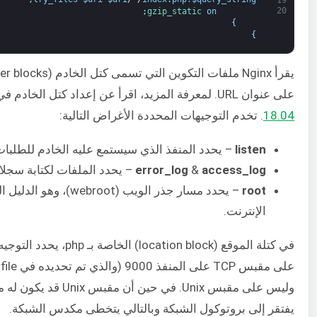
19
20
;
gzip_static 
on
}
}
على عنوان URL. لمعرفة المزيد، اقرأ عن إعداد كتل الخادم في
.04
18
. تخدم التوجيهات المحددة الأغراض التالية:
listen
– يحدد المنفذ الذي سيستمع عليه الخادم للطلبات الو
access_log
&
error_log
– يحدد الملفات لكتابة سجلا
root
– يحدد مسار جذر الويب
الإنترنت.
يفتقر إلى بروتوكول الشبكة وبالتالي يتخطى مكدس الشبكة.