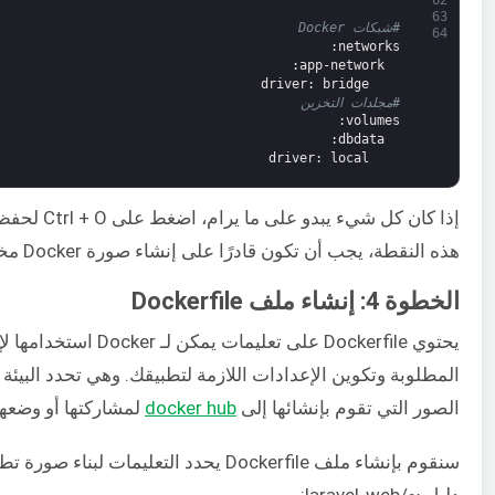
63
#شبكات Docker
64
:
networks
:
app-network
driver
: bridge
#مجلدات التخزين
:
volumes
:
dbdata
driver
: local
هذه النقطة، يجب أن تكون قادرًا على إنشاء صورة Docker مخصصة لتطبيقك باستخدام ملف Docker Compose.
الخطوة 4: إنشاء ملف Dockerfile
المطلوبة وتكوين الإعدادات اللازمة لتطبيقك. وهي تحدد البيئ
الصور التي تقوم بإنشائها إلى
docker hub
لمشاركتها أو وضعه
دليل ~/laravel-web: