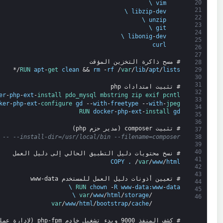
20
\
vim
21
\
libzip
-
dev
22
\
unzip
23
\
git
24
\
libonig
-
dev
25
curl
26
27
# مسح ذاكرة التخزين المؤقت
28
/*
RUN 
apt
-
get 
clean
&&
rm
-
rf
/
var
/
lib
/
apt
/
lists
29
30
31
# تثبيت امتدادات php
32
er
-
php
-
ext
-
install 
pdo_mysql 
mbstring 
zip 
exif 
pcntl
33
ker
-
php
-
ext
-
configure 
gd
--
with
-
freetype
--
with
-
jpeg
34
RUN 
docker
-
php
-
ext
-
install 
gd
35
36
# تثبيت composer (مدير حزم php)
37
 -- --install-dir=/usr/local/bin --filename=composer
38
39
40
# نسخ محتويات دليل التطبيق الحالي إلى دليل العمل
41
COPY
.
/
var
/
www
/
html
42
43
# تعيين أذونات دليل العمل للمستخدم www-data
44
\
RUN 
chown
-
R
www
-
data
:
www
-
data
45
\
var
/
www
/
html
/
storage
/
46
var
/
www
/
html
/
bootstrap
/
cache
/
# كشف المنفذ 9000 وبدء تشغيل خادم php-fpm (لإدارة عمليات FastCGI)