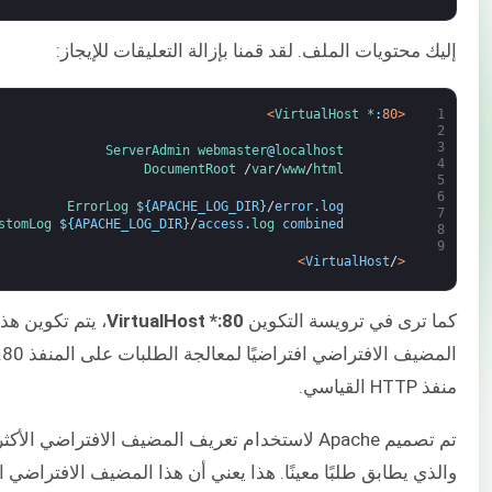
إليك محتويات الملف. لقد قمنا بإزالة التعليقات للإيجاز:
>
VirtualHost *
:
80
<
1
2
3
ServerAdmin
webmaster
@
localhost
4
DocumentRoot
/
var
/
www
/
html
5
6
ErrorLog
$
{
APACHE_LOG_DIR
}
/
error
.
log
7
stomLog
$
{
APACHE_LOG_DIR
}
/
access
.
log 
combined
8
9
>
VirtualHost
/
<
كما ترى في ترويسة التكوين
VirtualHost *:80
، يتم تكوين هذا
الم
منفذ HTTP القياسي.
تم تصميم Apache لاستخدام تعريف المضيف الافتراضي الأكث
والذي يطابق طلبًا معينًا. هذا يعني أن هذا المضيف الافتراضي ا