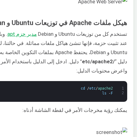
هيكل ملفات Apache في توزيعات Ubuntu و Debian
تستخدم كل من توزيعات Ubuntu و Debian
مدير حزم apt
. وب
عند تثبيت حزمة، فإنها تنشئ هياكل ملفات مماثلة. في حالتنا، 
Ubuntu و Debian، يحتفظ Apache بملفات التكوين الخ
دليل “
/etc/apache2
” دليل. ادخل إلى الدليل باستخدام الأمر ا
واعرض محتويات الدليل:
cd
/
etc
/
apache2
1
2
ls
-
F
يمكنك رؤية مخرجات الأمر في لقطة الشاشة أدناه: