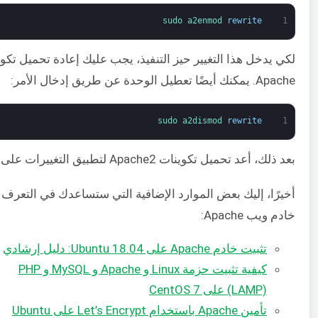
sudo 
a2enmod 
rewrite
1
لكي يدخل هذا التغيير حيز التنفيذ، يجب عليك إعادة تحميل تكو
Apache. يمكنك أيضًا تعطيل الوحدة عن طريق إدخال الأمر:
sudo 
a2dismod 
rewrite
1
بعد ذلك، أعد تحميل تكوينات Apache2 لتطبيق التغييرات على الفور.
أخيرًا، إليك بعض الموارد الإضافية التي ستساعدك في التعرف
خادم ويب Apache:
تثبيت خادم Apache على Ubuntu 18.04: دليل إرشادي
كيفية تثبيت حزمة Linux و Apache و MySQL و PHP
(LAMP) على CentOS 7
تأمين Apache باستخدام Let’s Encrypt على Ubuntu