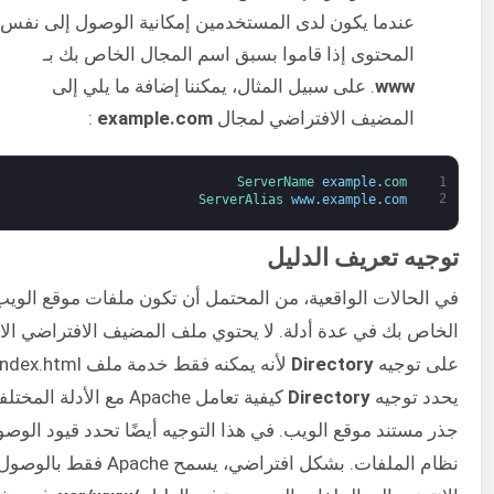
عندما يكون لدى المستخدمين إمكانية الوصول إلى نفس
المحتوى إذا قاموا بسبق اسم المجال الخاص بك بـ
www
. على سبيل المثال، يمكننا إضافة ما يلي إلى
المضيف الافتراضي لمجال
example.com
:
ServerName 
example
.
com
1
2
ServerAlias 
www
.
example
.
com
توجيه تعريف الدليل
في الحالات الواقعية، من المحتمل أن تكون ملفات موقع الويب
الخاص بك في عدة أدلة. لا يحتوي ملف المضيف الافتراضي ال
على توجيه
Directory
يحدد توجيه
Directory
كيفية تعامل Apache مع الأدلة ا
جذر مستند موقع الويب. في هذا التوجيه أيضًا تحدد قيود الوص
نظام الملفات. بشكل افتراضي، يسمح Apache فق