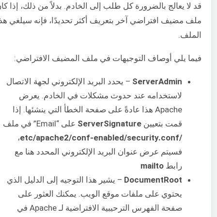
قد لا يعالج بالضرورة كل طلب إلى الخادم. بدلاً من ذلك، إذا كا
ملف مضيف افتراضي آخر بتعريف أكثر تحديدًا، فإنه سيلغي هذ
الملف.
فيما يلي أوصاف التوجيهات في ملف المضيف الافتراضي:
ServerAdmin
– يحدد البريد الإلكتروني لجهة الاتصال
لاستخدامه عند حدوث مشكلات في الخادم. يعرض
Apache هذا عادةً على صفحة الخطأ التي ينشئها. إذا
قمت بتعيين
ServerSignature
على “Email” في ملف
،
/etc/apache2/conf-enabled/security.conf
فسيتم عرض عنوان البريد الإلكتروني المحدد هنا مع
رابط
mailto
DocumentRoot
– يشير هذا التوجيه إلى الدليل الذي
يحتوي على ملفات موقع الويب. يمكنك العثور على
صفحة الفهرس الترحيبية الافتراضية لـ Apache في