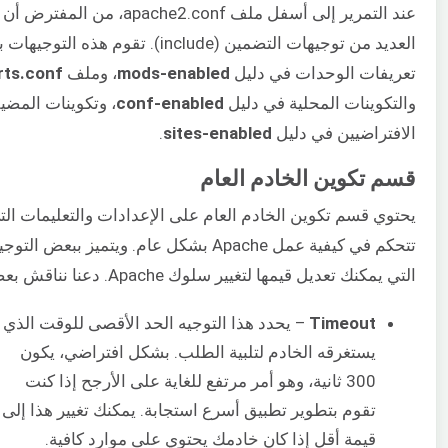
عند التمرير إلى أسفل ملف apache2.conf، من المف
العديد من توجيهات التضمين (include). تقوم هذه الت
تعريفات الوحدات في دليل
mods-enabled
، وملف
rts.conf
والتكوينات المحلية في دليل
conf-enabled
، وتكوينات المضي
الافتراضيين في دليل
sites-enabled
.
قسم تكوين الخادم العام
يحتوي قسم تكوين الخادم العام على الإعدادات والتعليمات الت
تتحكم في كيفية عمل Apache بشكل عام. ويتميز ببعض ال
التي يمكنك تعديل قيمها لتغيير سلوك Apache. دعنا نناقش بعضًا منها:
Timeout
– يحدد هذا التوجيه الحد الأقصى للوقت الذي
يستغرقه الخادم لتلبية الطلب. بشكل افتراضي، يكون
300 ثانية، وهو أمر مرتفع للغاية على الأرجح إذا كنت
تقوم بتطوير تطبيق أسرع استجابة. يمكنك تغيير هذا إلى
قيمة أقل إذا كان خادمك يحتوي على موارد كافية.