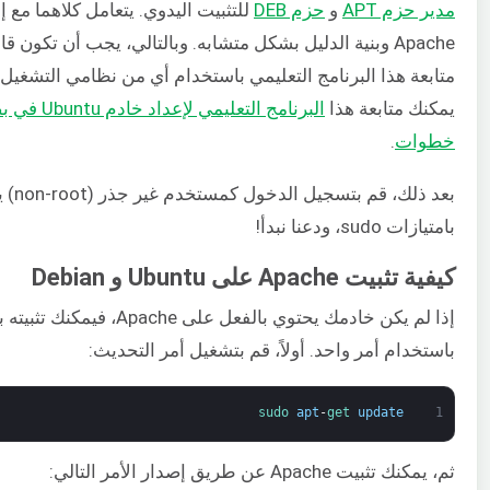
مدير حزم APT
و
حزم DEB
للتثبيت اليدوي. يتعامل كلاهما مع 
Apache وبنية الدليل بشكل متشابه. وبالتالي، يجب أن تكون قا
متابعة هذا البرنامج التعليمي باستخدام أي من نظامي التشغيل. أ
يمكنك متابعة هذا
البرنامج التعليمي لإعداد خاد
خطوات
.
بعد ذلك، قم بتسجيل
بامتيازات sudo، ودعنا نبدأ!
كيفية تثبيت Apache على Ubuntu و Debian
إذا لم يكن خادمك يحتوي بالفعل على Apache، ف
باستخدام أمر واحد. أولاً، قم بتشغيل أمر التحديث:
sudo 
apt
-
get 
update
1
ثم، يمكنك تثبيت Apache عن طريق إصدار الأمر التالي: