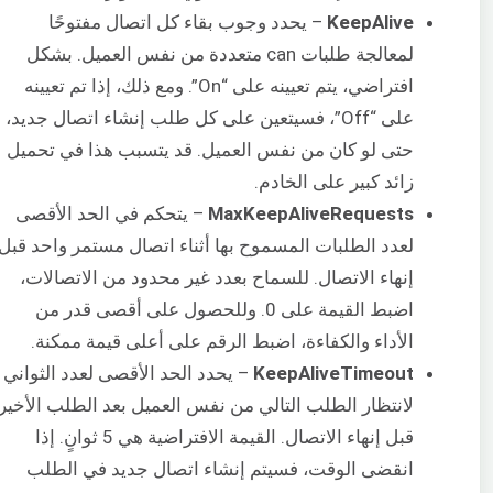
KeepAlive
– يحدد وجوب بقاء كل اتصال مفتوحًا
لمعالجة طلبات can متعددة من نفس العميل. بشكل
افتراضي، يتم تعيينه على “On”. ومع ذلك، إذا تم تعيينه
على “Off”، فسيتعين على كل طلب إنشاء اتصال جديد،
حتى لو كان من نفس العميل. قد يتسبب هذا في تحميل
زائد كبير على الخادم.
MaxKeepAliveRequests
– يتحكم في الحد الأقصى
لعدد الطلبات المسموح بها أثناء اتصال مستمر واحد قبل
إنهاء الاتصال. للسماح بعدد غير محدود من الاتصالات،
اضبط القيمة على 0. وللحصول على أقصى قدر من
الأداء والكفاءة، اضبط الرقم على أعلى قيمة ممكنة.
KeepAliveTimeout
– يحدد الحد الأقصى لعدد الثواني
لانتظار الطلب التالي من نفس العميل بعد الطلب الأخير
قبل إنهاء الاتصال. القيمة الافتراضية هي 5 ثوانٍ. إذا
انقضى الوقت، فسيتم إنشاء اتصال جديد في الطلب