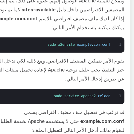
ويمكن لعملية Apache الوصول إليهم. علاوة على ذلك، يتم إنش
المضيفين الافتراضيين داخل دليل
sites-available
كما تم توض
إذا كان لديك ملف مضيف افتراضي بالاسم
ample.com.conf
يمكنك تمكينه باستخدام الأمر التالي:
sudo 
a2ensite 
example
.
com
.
conf
1
يقوم الأمر بتمكين المضيف الافتراضي. ومع ذلك، لكي تدخل ال
حيز التنفيذ، يجب عليك توجيه Apache لإعادة تحميل مل
عن طريق إدخال الأمر التالي:
sudo 
service 
apache2 
reload
1
قد ترغب في تعطيل ملف مضيف افتراضي يسمى
example.com.conf
حتى لا يستخدمه Apache لخدمة الط
للقيام بذلك، أدخل الأمر التالي لتعطيل الملف: