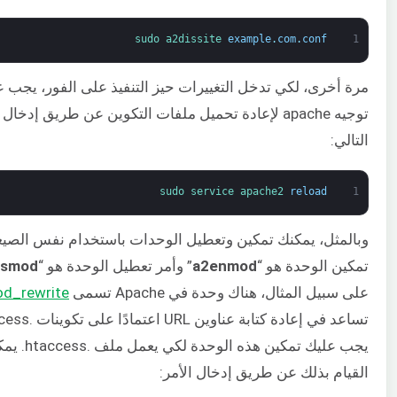
sudo 
a2dissite 
example
.
com
.
conf
1
مرة أخرى، لكي تدخل التغييرات حيز التنفيذ على الفور، يجب 
توجيه apache لإعادة تحميل ملفات التكوين عن طريق إدخال 
التالي:
sudo 
service 
apache2 
reload
1
وبالمثل، يمكنك تمكين وتعطيل الوحدات باستخدام نفس الصيغة
تمكين الوحدة هو “
a2enmod
” وأمر تعطيل الوحدة هو “
ismod.
على سبيل المثال، هناك وحدة في Apache تسمى
d_rewrite
يجب عليك تمكين هذه الوحدة لكي ي
القيام بذلك عن طريق إدخال الأمر: