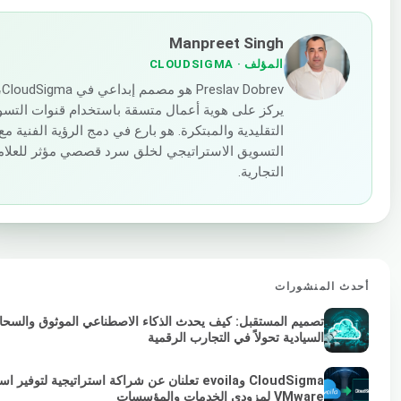
Manpreet Singh
المؤلف
· CLOUDSIGMA
Preslav Dobrev هو 
يركز على هوية أعمال متسقة باستخدام قنوات التسو
التقليدية والمبتكرة. هو بارع في دمج الرؤية الفنية مع
التسويق الاستراتيجي لخلق سرد قصصي مؤثر للعلام
التجارية.
أحدث المنشورات
تصميم المستقبل: كيف يحدث الذكاء الاصطناعي الموثوق والسحا
السيادية تحولاً في التجارب الرقمية
CloudSigma وevoila تعلنان عن شراكة استراتيجية لتوفير
VMware لمزودي الخدمات والمؤسسات