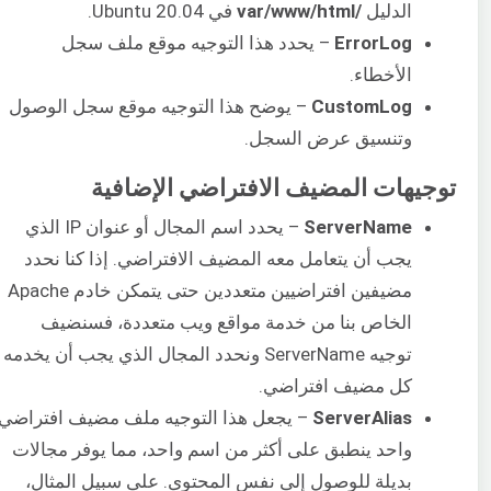
الدليل
/var/www/html
في Ubuntu 20.04.
ErrorLog
– يحدد هذا التوجيه موقع ملف سجل
الأخطاء.
CustomLog
– يوضح هذا التوجيه موقع سجل الوصول
وتنسيق عرض السجل.
توجيهات المضيف الافتراضي الإضافية
ServerName
– يحدد اسم المجال أو عنوان IP الذي
يجب أن يتعامل معه المضيف الافتراضي. إذا كنا نحدد
مضيفين افتراضيين متعددين حتى يتمكن خادم Apache
الخاص بنا من خدمة مواقع ويب متعددة، فسنضيف
توجيه ServerName ونحدد المجال الذي يجب أن يخدمه
كل مضيف افتراضي.
ServerAlias
– يجعل هذا التوجيه ملف مضيف افتراضي
واحد ينطبق على أكثر من اسم واحد، مما يوفر مجالات
بديلة للوصول إلى نفس المحتوى. على سبيل المثال،