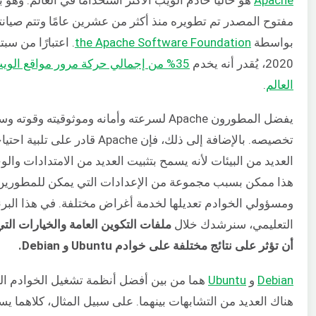
مفتوح المصدر تم تطويره منذ أكثر من عشرين عامًا وتتم صيانت
بواسطة
the Apache Software Foundation
. اعتبارًا من سبت
2020، يُقدر أنه يخدم
35% من إجمالي حركة مرور مواقع الو
العالم
.
يفضل المطورون Apache لسرعته وأمانه وموثوقيته وقوته
تخصيصه. بالإضافة إلى ذلك، فإن Apache قادر على تلبي
العديد من البيئات لأنه يسمح بتثبيت العديد من الامتدادات وال
هذا ممكن بسبب مجموعة من الإعدادات التي يمكن للمطورين
ومسؤولي الخوادم تعديلها لخدمة أغراض مختلفة. في هذا البرن
التعليمي، سنرشدك خلال
ملفات التكوين العامة والخيارات الت
أن تؤثر على نتائج مختلفة على خوادم Ubuntu و Debian.
Debian
و
Ubuntu
هما من بين أفضل أنظمة تشغيل الخوادم ال
هناك العديد من التشابهات بينهما. على سبيل المثال، كلاهما ي