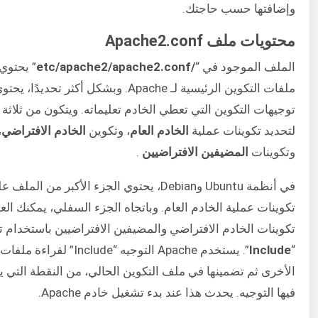
وإضافتها حسب حاجتك.
محتويات ملف Apache2.conf
الملف الموجود في “
/etc/apache2/apache2.conf
” يحتوي
ملفات التكوين الرئيسية لـ Apache. وبشكل أكثر تحديدً
توجيهات التكوين التي تعطي الخادم تعليماته. ويتكون من ثلاثة
لتحديد تكوينات عملية
الخادم العام
، وتكوين
الخادم الافتراضي
،
وتكوينات
المضيفين الافتراضيين
.
في أنظمة Ubuntu وDebian، يحتوي الجزء الأكبر من الملف 
تكوينات عملية الخادم العام. وباتجاه الجزء السفلي، يمكنك الع
تكوينات الخادم الافتراضي والمضيفين الافتراضيين باستخدام ت
“
Include
”. يستخدم Apache التوجيه “Include” ل
الأخرى ثم تضمينها في ملف التكوين الحالي، من النقطة التي 
فيها التوجيه. يحدث هذا عند بدء تشغيل خادم Apache.