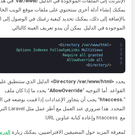
الإنترنت إلى الملفات الموجودة في الدليل
/var/www
. في هذا
يمكنك إنشاء أدلة أخرى ستحتوي على ملفات موقع الويب الخ
بالإضافة إلى ذلك، يمكنك تحديد كيفية رغبتك في الوصول إلى ا
الموجودة في الدليل. يمكن أن يبدو تعريف العينة كالتالي:
>
Directory
/
var
/
www
/
html
<
1
2
Options 
Indexes 
FollowSymLinks 
MultiViews
3
Require 
all 
granted
4
AllowOverride 
all
5
>
Directory
/
<
يحدد
<Directory /var/www/html>
الدليل الذي ستنطبق علي
القواعد. أما التوجيه “
AllowOverride
” يحدد ما إذا كان ملف
“
.htaccess
” يجب أن يتجاوز الإعدادات إذا قمت بوضعه في ال
المحدد. هذا ضروري عند ال
مع .htaccess وإعادة كتابة عناوين URL.
لمعرفة المزيد حول المضيفين الافتراضيين، يمكنك زيارة
الدر