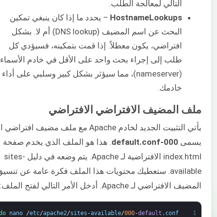
التالي لمعالجة الطلب.
HostnameLookups
– يحدد ما إذا كان ينبغي تمكين
البحث عن اسم المضيف (DNS lookup) أم لا. بشكل
افتراضي، يكون معطلاً. إذا قمت بتمكينه، فسيؤدي كل
طلب إلى إجراء بحث واحد على الأقل في خادم الأسماء
(nameserver)، مما سيؤثر بشكل كبير وسلبي على أداء
خادمك.
ملف المضيف الافتراضي الافتراضي
يأتي التثبيت الجديد لخادم Apache مع ملف مضيف اف
يسمى
000-default.conf
. هذا هو الملف الذي يخدم صفحة
index.html الافتراضية لـ Apache. يتم وضعه في دليل sites-
available. ستعطيك محتويات هذا الملف فكرة عامة عن تنس
المضيف الافتراضي لـ Apache. أدخل الأمر التالي لفتح الملف:
do 
nano
/
etc
/
apache2
/
sites
-
available
/
000
-
default
.
conf
1