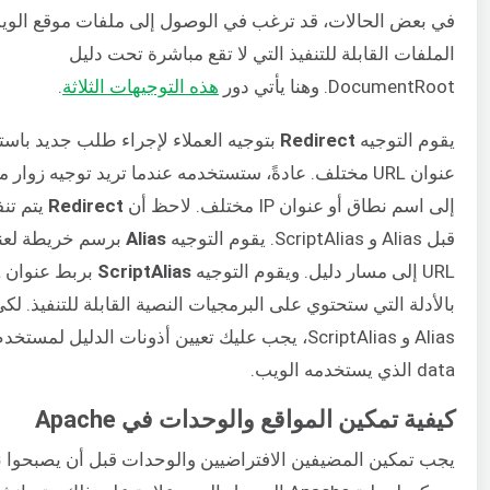
في بعض الحالات، قد ترغب في الوصول إلى ملفات موقع الوي
الملفات القابلة للتنفيذ التي لا تقع مباشرة تحت دليل
DocumentRoot. وهنا يأتي دور
هذه التوجيهات الثلاثة
.
يقوم التوجيه
Redirect
بتوجيه العملاء لإجراء طلب جديد باست
عنوان URL مختلف. عادةً، ستستخدمه عندما تريد توجيه زوار
إلى اسم نطاق أو عنوان IP مختلف. لاحظ أن
Redirect
يتم تنفي
قبل Alias و ScriptAlias. يقوم التوجيه
Alias
برسم خريطة لعن
URL إلى مسار دليل. ويقوم التوجيه
ScriptAlias
ب
بالأدلة التي ستحتوي على البرمجيات النصية القابلة للتنفيذ. لك
data الذي يستخدمه الويب.
كيفية تمكين المواقع والوحدات في Apache
يجب تمكين المضيفين الافتراضيين والوحدات قبل أن يصبحوا