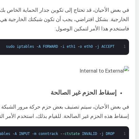
في بعض الأحيان، قد تحتاج إلى تكوين جدار الحماية الخاص بك 
الخارجية. بشكل افتراضي، يجب أن تكون شبكتك الخارجية هي
فاستخدم هذا الأمر لتمكين الوصول:
sudo
iptables
-
A
FORWARD
-
i
eth1
-
o
eth0
-
j
ACCEPT
1
إسقاط الحزم غير الصالحة
في بعض الأحيان، سيتم تصنيف بعض حزم حركة مرور الشبكة عل
إسقاط هذه الحزم غير الصالحة. للقيام بذلك، استخدم الأمر الت
ables
-
A
INPUT
-
m
conntrack
--
ctstate 
INVALID
-
j
DROP
1