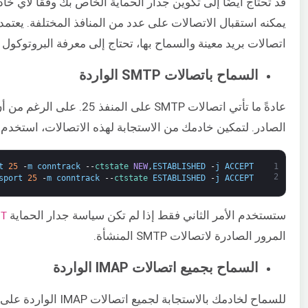
قد تحتاج أيضًا إلى تكوين جدار الحماية الخاص بك وفقًا لأي خا
يمكنه استقبال الاتصالات على عدد من المنافذ المختلفة. يعتم
اتصالات بريد معينة والسماح بها، تحتاج إلى معرفة البروتوكول
السماح باتصالات SMTP الواردة
الصادر. لتمكين خادمك من الاستجابة لهذه الاتصالات، استخدم الأ
t
25
-
m
conntrack
--
ctstate 
NEW
,
ESTABLISHED
-
j
ACCEPT
1
2
sport
25
-
m
conntrack
--
ctstate 
ESTABLISHED
-
j
ACCEPT
ستستخدم الأمر الثاني فقط إذا لم تكن سياسة جدار الحماية ​
T​
المرور الصادرة لاتصالات SMTP المنشأة.
السماح بجميع اتصالات IMAP الواردة
للسماح لخادمك بالاستجابة لجميع اتصالات IMAP الواردة على المنفذ 143، ما عليك سوى كتابة هذا وتشغيله:​