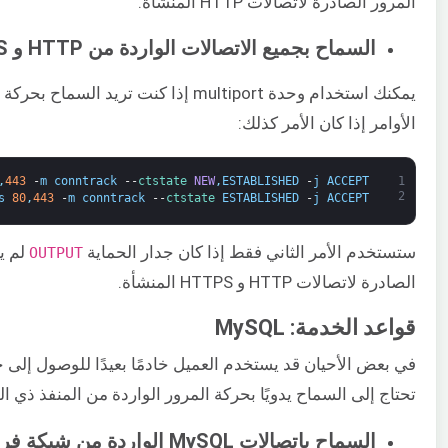
المرور الصادرة لاتصالات HTTP المنشأة.
السماح بجميع الاتصالات الواردة من HTTP و HTTPS
الأوامر إذا كان الأمر كذلك:
,
443
-
m
conntrack
--
ctstate 
NEW
,
ESTABLISHED
-
j
ACCEPT
1
2
s
80
,
443
-
m
conntrack
--
ctstate 
ESTABLISHED
-
j
ACCEPT
ستستخدم الأمر الثاني فقط إذا كان جدار الحماية ​
​ لم 
OUTPUT
الصادرة لاتصالات HTTP و HTTPS المنشأة.
قواعد الخدمة: MySQL
في بعض الأحيان قد يستخدم العميل خادمًا بعيدًا للوصول إلى خا
تحتاج إلى السماح يدويًا بحركة المرور الواردة من المنفذ ذي الصلة. يستمع MySQL لطلبات الاتص
السماح باتصالات MySQL الواردة من شبكة فرعية