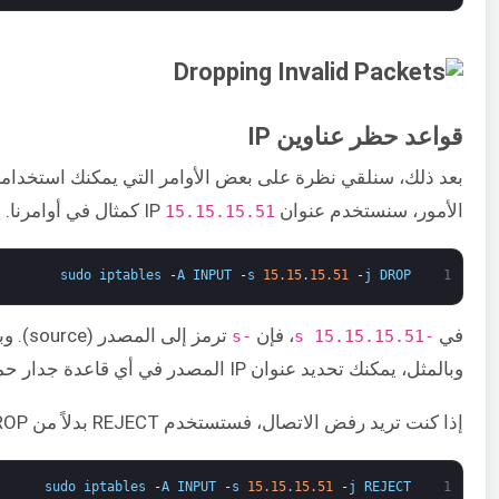
قواعد حظر عناوين IP
الأمور، سنستخدم عنوان IP ​
كمثال في أوامرنا. يمكنك
15.15.15.51
sudo
iptables
-
A
INPUT
-
s
15.15
.
15.51
-
j
DROP
1
في ​
، فإن ​
-s​
-s 15.15.15.51
وبالمثل، يمكنك تحديد عنوان IP المصدر في أي قاعدة جدار حماية. يتضمن ذلك قاعدة السماح وقاعدة الرفض.
إذا كنت تريد رفض الاتصال، فستستخدم REJECT بدلاً من DROP في الأمر على النحو التالي:
sudo
iptables
-
A
INPUT
-
s
15.15
.
15.51
-
j
REJECT
1