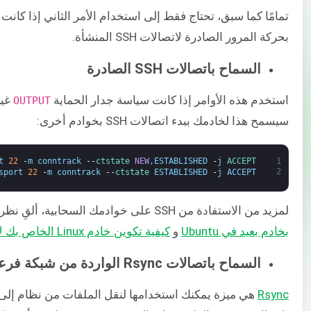
تمامًا كما سبق، تحتاج فقط إلى استخدام الأمر الثاني إذا كانت 
بحركة المرور الصادرة لاتصالات SSH المنشأة.
السماح باتصالات SSH الصادرة
استخدم هذه الأوامر إذا كانت سياسة جدار الحماية
​ غ
​OUTPUT
سيسمح هذا لخادمك ببدء اتصالات SSH بخوادم أخرى:
t
22
-
m
conntrack
--
ctstate 
NEW
,
ESTABLISHED
-
j
ACCEPT
1
2
sport
22
-
m
conntrack
--
ctstate 
ESTABLISHED
-
j
ACCEPT
لمزيد من الاستفادة من SSH على خوادمك السحابية، ألقِ نظرة على دروسنا التعليمية حول ​
بخادم بعيد في Ubuntu
​و
كيفية تكوين خادم Linux الخاص بك لاستخدام المصادقة القائمة على مفتاح SSH
السماح باتصالات Rsync الواردة من شبكة فرعية
Rsync