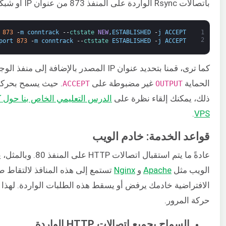
باتصالات Rsync الواردة على المنفذ 873 من عنوان IP أو شبكة فرعية محددة، فاستخدم الأوامر التالية:
873
-
m
conntrack
--
ctstate 
NEW
,
ESTABLISHED
-
j
ACCEPT
1
2
port
873
-
m
conntrack
--
ctstate 
ESTABLISHED
-
j
ACCEPT
كما ترى، قمنا بتحديد عنوان IP المصدر بال
الحماية ​
​ غير مضبوطة على ​
ACCEPT
OUTPUT
ذلك، يمكنك إلقاء نظرة على
​الدرس التعليمي الخاص بنا حول كيفية استخ
​.
VPS
قواعد الخدمة: خادم الويب
الويب مثل ​
Apache
​ و ​
Nginx
​ تستمع إلى هذه المنافذ لالتقاط 
الافتراضية خادمك يرفض أو يسقط هذه الطلبات الواردة. لهذا 
حركة المرور.
السماح بجميع اتصالات HTTP الواردة