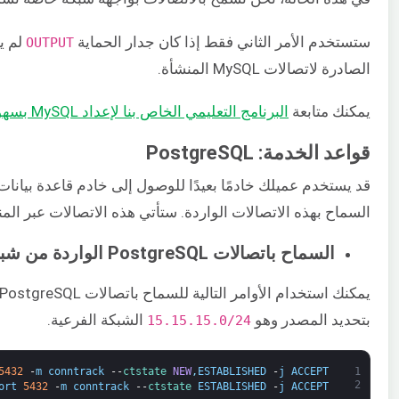
ستستخدم الأمر الثاني فقط إذا كان جدار الحماية ​
​ لم 
OUTPUT
الصادرة لاتصالات MySQL المنشأة.
يمكنك متابعة ​
البرنامج التعليمي الخاص بنا لإعداد MySQL بسهولة على خادمك
قواعد الخدمة: PostgreSQL
قد يستخدم عميلك خادمًا بعيدًا للوصول إلى خادم قاعدة بيانات 
السماح بهذه الاتصالات الواردة. ستأتي هذه الاتصالات عبر المنفذ 32
السماح باتصالات PostgreSQL الواردة من شبكة فرعية
بتحديد المصدر وهو ​
الشبكة الفرعية.
15.15.15.0/24​
5432
-
m
conntrack
--
ctstate 
NEW
,
ESTABLISHED
-
j
ACCEPT
1
2
ort
5432
-
m
conntrack
--
ctstate 
ESTABLISHED
-
j
ACCEPT