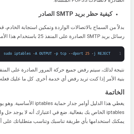
كيفية حظر بريد SMTP الصادر
بدلاً من السماح بالاتصالات الواردة وتمكين استجابة الخادم، 
رسائل بريد SMTP الصادرة على المنفذ 25 باستخدام هذا الأمر:
sudo
iptables
-
A
OUTPUT
-
p
tcp
--
dport
25
-
j
REJECT
1
بنية الأمر إذا كنت تريد رفض أي خدمة أخرى. كل ما عليك فعله هو استبدال المنفذ 
الخاتمة
يغطي هذا الدليل أوامر جدار 
iptables الخاص بك بفعالية. ضع في اعتبارك أنه لا يوجد حل
يمكنك استخدامها بأي طريقة تناسبك وتناسب متطلباتك على 