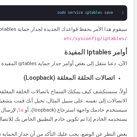
sudo
service
iptables 
save
1
سيقوم هذا الأمر بحفظ قواعدك الجديدة لجدار حماية iptables. يمكن العثور على قواعد iptables النشطة حاليًا في ملف
.
/etc/sysconfig/iptables​
أوامر Iptables المفيدة
الآن، دعنا ننتقل إلى بعض أوامر جدار حماية iptables المفيدة جدًا والتي قد تحتاج إلى استخدامها على خادمك.
اتصالات الحلقة المغلقة (Loopback)
الاتصالات إلى نفسه. على سبيل المثال، تخيل أنك قمت بتشغيل ه
سيستخدم خادمك واجهة استرجاع (loopback)، أو
lo
يستخدمه الخادم إذا تم تكوين خادم التطبيق الخاص بك للاتصال بعنوان 't