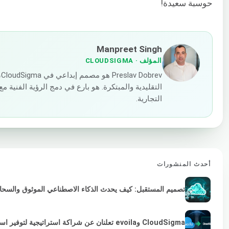
حوسبة سعيدة!
Manpreet Singh
المؤلف
· CLOUDSIGMA
v
التقليدية والمبتكرة. هو بارع في دمج الرؤية الفنية
التجارية.
أحدث المنشورات
تصميم المستقبل: كيف يحدث الذكاء الاصطناعي الموثوق والسحابة 
CloudSigma وevoila تعلنان عن شراكة استراتيجية لتوفير استمرارية VMware لمزودي الخدمات والمؤسسات