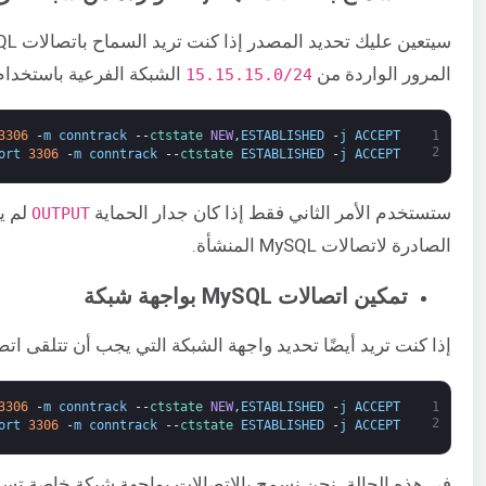
المرور الواردة من
​ الشبكة الفرعية باستخدام
15.15.15.0/24
3306
-
m
conntrack
--
ctstate 
NEW
,
ESTABLISHED
-
j
ACCEPT
1
2
ort
3306
-
m
conntrack
--
ctstate 
ESTABLISHED
-
j
ACCEPT
ستستخدم الأمر الثاني فقط إذا كان جدار الحماية ​
​ لم 
OUTPUT
الصادرة لاتصالات MySQL المنشأة.
تمكين اتصالات MySQL بواجهة شبكة
إذا كنت تريد أيضًا تحديد واجهة الشبكة التي يجب أن تتلقى اتصالات MySQL، فيمكنك استخدام هذه 
3306
-
m
conntrack
--
ctstate 
NEW
,
ESTABLISHED
-
j
ACCEPT
1
2
ort
3306
-
m
conntrack
--
ctstate 
ESTABLISHED
-
j
ACCEPT
في هذه الحالة، نحن نسمح بالاتصالات بواجهة شبكة خاصة ت