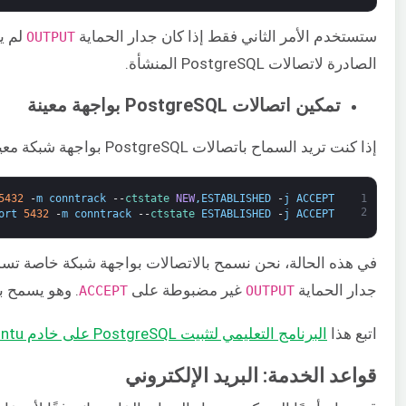
ستستخدم الأمر الثاني فقط إذا كان جدار الحماية
​ لم 
​OUTPUT
الصادرة لاتصالات PostgreSQL المنشأة.
تمكين اتصالات PostgreSQL بواجهة معينة
إذا كنت تريد السماح باتصالات PostgreSQL بواجهة شبكة معينة فقط، فاستخدم هذه الأوامر:
5432
-
m
conntrack
--
ctstate 
NEW
,
ESTABLISHED
-
j
ACCEPT
1
2
ort
5432
-
m
conntrack
--
ctstate 
ESTABLISHED
-
j
ACCEPT
في هذه الحالة، نحن نسمح بالاتصالات بواجهة شبكة خاصة ت
جدار الحماية ​
​ غير مضبوطة على ​
​. وهو يسمح بحركة 
ACCEPT
OUTPUT
اتبع هذا ​
البرنامج التعليمي لتثبيت PostgreSQL على خادم Ubuntu الخاص بك
قواعد الخدمة: البريد الإلكتروني