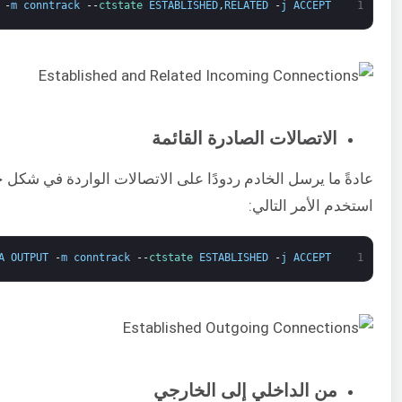
-
m
conntrack
--
ctstate 
ESTABLISHED
,
RELATED
-
j
ACCEPT
1
الاتصالات الصادرة القائمة
عادةً ما يرسل الخادم ردودًا على الاتصالات الواردة في شكل ح
استخدم الأمر التالي:
A
OUTPUT
-
m
conntrack
--
ctstate 
ESTABLISHED
-
j
ACCEPT
1
من الداخلي إلى الخارجي