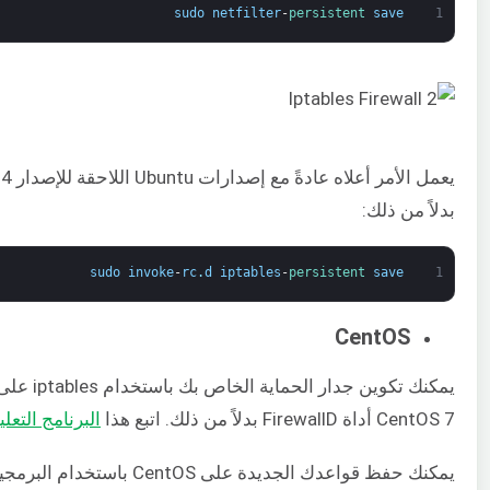
sudo
netfilter
-
persistent 
save
1
بدلاً من ذلك:
sudo
invoke
-
rc
.
d
iptables
-
persistent 
save
1
CentOS
CentOS 7 أداة FirewallD بدلاً من ذلك. اتبع هذا
البرنامج التعليمي لمعر
يمكنك حفظ قواعدك الجديدة على CentOS باستخدام البرمجية النصية لبدء التشغيل لـ