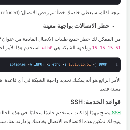
نتيجة لذلك، سيعطي خادمك خطأ 'تم رفض الاتصال' (connection refused) كلما أرسل عنوان IP المحدد طلب اتصال.
حظر الاتصالات بواجهة معينة
من الممكن لك حظر جميع طلبات الاتصال القادمة من عنوان IP معين إلى واجهة شبكة معينة. في مثالنا، عنوان IP هو
​ وواجهة الشبكة هي ​
​. استخدم هذا الأمر ل
eth0
15.15.15.51
iptables
-
A
INPUT
-
i
eth0
-
s
15.15
.
15.51
-
j
DROP
1
الأمر الرائع هو أنه يمكنك تحديد واجهة الشبكة في أي قاعدة.
معينة فقط.
قواعد الخدمة: SSH
SSH
يتيح لك تمكين هذه الاتصالات الاتصال بخادمك وإدارته. هنا، سنناق