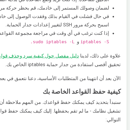
لضمان وصولك المستمر إلى خادمك، قم بحظر حركة مرور SSH على المنفذ 22 افتراض
في حال فشلت في القيام بذلك وفقدت الوصول إلى خادمك
اسمح بحركة مرور SSH لتغيير إعدادات جدار الحماية.
إذا كنت ترغب في أي وقت في مراجعة مجموعة القواعد ال
​ و ​ ​
sudo iptables -L.
iptables -S
علاوة على ذلك، لدينا
​دليل مفصل حول كيفية سرد وحذف قواعد جدار 
تحقيق أقصى استفادة من جدار حماية iptables الخاص بك.
الآن بعد أن انتهينا من المتطلبات الأساسية، دعنا نتعمق في بع
كيفية حفظ القواعد الخاصة بك
تشغيل نظامك - ما لم تقم بحفظها. إليك كيف يمكنك حفظ قواعد
التوالي: