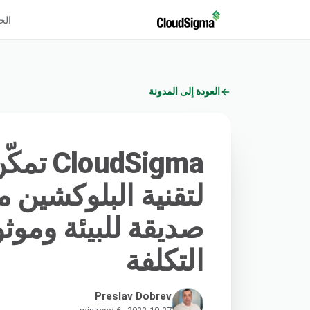
الح
العودة إلى المدونة
udSigma
لتقنية البلوكشين 
صديقة للبيئة وموث
التكلفة
Preslav Dobrev