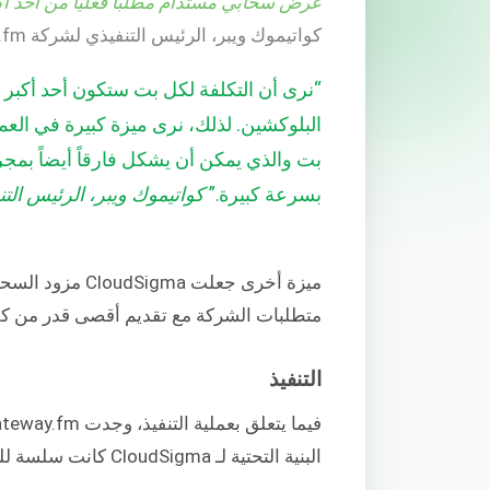
عرض سحابي مستدام مطلباً فعلياً من أحد أكبر
كواتيموك ويبر، الرئيس التنفيذي لشركة Gateway.fm
“نرى أن التكلفة لكل بت ستكون أحد أكبر ا
بت والذي يمكن أن يشكل فارقاً أيضاً بمجرد
بسرعة كبيرة.”
كواتيموك ويبر، الرئيس التنفيذي ل
متطلبات الشركة مع تقديم أقصى قدر من كفا
التنفيذ
البنية التحتية لـ CloudSigma كانت سلسة للغاية.