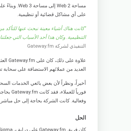
مساحة Web 2 إ
على أي مشاكل قضائية أو تنظيمية.
“كانت هناك أشياء معينة نبحث عنها للتأكد م
التنظيمية. وكان هذا أحد الأسباب التي جعلتن
التنفيذي لشركة Gateway.fm
علاوة ع
العديد من عملائهم الاستضافة على سحابة تع
أخيراً، ونظراً لأن بعض بائعي الخدمات السحاب
فورياً لل
وفعالية. كانت الشركة بحاجة إلى حل مباش
الحل
كان فريق Gateway.fm على دراية بـ CloudSigma من مجال عملهم السابق، حيث