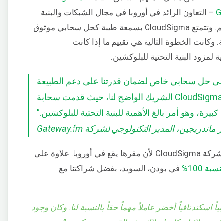
– التعاون الرائد في أوروبا في مجال الشبكات والبنية
التحتية والخدمات ذات الصلة بالبحث والتعليم. وتتمتع CloudSigma بسمعة طيبة كحل سحابي موثوق
ب Gateway.fm في البداية. وكانت الخطوة التالية هي تقييم ما إذا كانت
 إلى حل سحابي خاص لضمان قدرتنا على دعم الطبيعة
المركزية لشبكات البلوكشين. كانت CloudSigma الشريك الواضح لنا، حيث قدمت سحابة
يرة، وهو أمر بالغ الأهمية للبنية التحتية للبلوكشين.”
 ماندريجين، المدير التكنولوجي لشركة Gateway.fm
إلى جانب موثوقيتها، اختارت Gateway.fm شركة CloudSigma لأن مقرها يقع في أوروبا. علاوة على
ة 100%
في بودن، السويد، بفضل شراكتنا مع
Cloud توفر حلاً سحابياً اسكندنافياً أخضر عاملاً مهماً حقاً بالنسبة لنا. وكان وجود