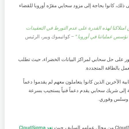
لى مساحة Web 3. وبناءً على ذلك، كانوا بحاجة إلى مزود سحابي مقرّه أوروبا للقضاء
ن امتلاكنا لهذه القدرة على عدم التورط في التعقيدات
ا نؤسس عملياتنا في أوروبا.”
– كواتيموك ويبر، الرئيس
لى ذلك، كان على Gateway.fm العثور على حل سحابي لمراكز البيانات الخضراء، حيث تطلب
مل بالطاقة المتجددة.
ية الآخرين الذين كانوا يتعاملون معهم لم يقدموا دعماً
عملاء، فقد كانت Gateway.fm بحاجة إلى شريك سحابي يقدم دعماً فنياً يستجيب بسرعة
ر وسلس وفوري.
تعد CloudSigma