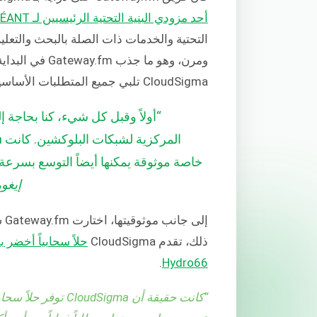
أحد مزودي البنية التحتية الرئيسيين لـ GÉANT
ومرن، وهو ما جذ
CloudSigma تلبي جميع المتطلبات الأساسية لمزود البنية التحتية للبلوكشين.
“أولاً وقبل كل شيء، كنا بحاجة
خاصة موثوقة يمكنها أيضاً التوسع بسرعة كب
إيغور
ذلك، تقدم CloudSigma
حلاً سحابياً أخضر بنسب
.
Hydro66
“كانت حقيقة أن Sigma