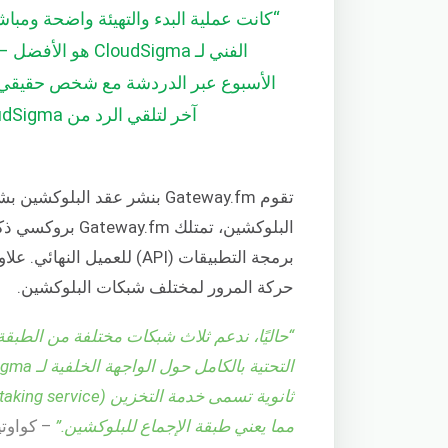
“كانت عملية البدء والتهيئة واضحة ومبا
الفني لـ udSigma
الأسبوع عبر الدردشة مع شخص حقيقي، 
آخر لتلقي الرد من CloudSigma.”
البلوكشين، تمتل
برمجة التطبيقات (API) للعم
حركة المرور لمختلف شبكات البلوكشين.
مما يعني طبقة الإجماع للبلوكشين.”
– كواوتيم