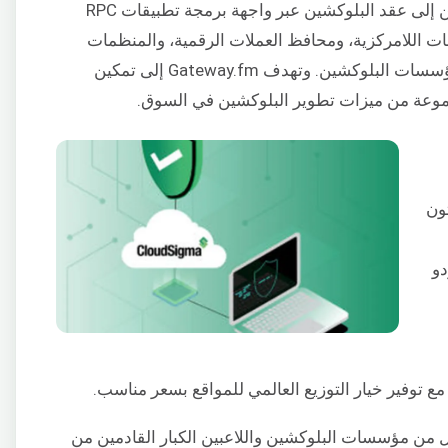
جغرافياً، وتوفر وصولاً لتطبيقات المستخدمين إلى عقد البلوكشين عبر واجهة برمجة تطبيقات RPC
ورصات اللامركزية، ومحافظ العملات الرقمية، والمنظمات
المستقلة اللامركزية (DAOs)، وغيرها من مؤسسات البلوكشين. وتهدف Gateway.fm إلى تمكين
يبحثون
دو
 مع توفير خيار التوزيع العالمي للمواقع بسعر مناسب.
Gateway.fm في جذب كل من مؤسسات البلوكشين واللاعبين الكبار القادمين من