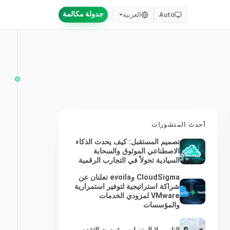
جدولة مكالمة
Auto
العربية
أحدث المنشورات
تصميم المستقبل: كيف يحدث الذكاء
الاصطناعي الموثوق والسحابة
السيادية تحولاً في التجارب الرقمية
CloudSigma وevoila تعلنان عن
شراكة استراتيجية لتوفير استمرارية
VMware لمزودي الخدمات
والمؤسسات