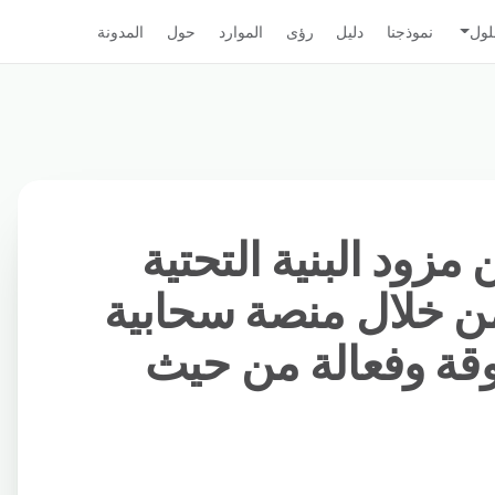
لول
نموذجنا
دليل
رؤى
الموارد
حول
المدونة
Clo تمكّن مزود البنية التحتية
من خلال منصة سحابية
وقة وفعالة من حيث