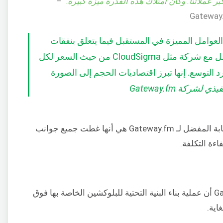
 عملائنا. وكان امتلاك هذه القدرة ميزة كبيرة.”
–
لعوامل المميزة في المستقبل فيما يتعلق بنفقات
البلوكشين. لذلك، نرى ميزة كبيرة في العمل مع شركة مثل CloudSigma من حيث السعر لكل
 التوسع. إنها تبرز اقتصاديات الحجم إلى الصورة
شركة Gateway.fm
ميزة أخرى جعلت CloudSigma مزود السحابة المفضل لـ Gateway.fm هي أنها غطت جميع جوانب
ءة التكلفة.
فيما يتعلق بعملية التنفيذ، وجدت Gateway.fm أن عملية بناء البنية التحتية للبلوكشين الخاصة بها فوق