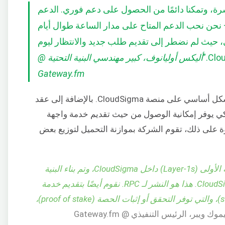
شرة، وتمكنا دائمًا من الحصول على دعم فوري. الدعم
Clo هو الأفضل – نحن نحب الدعم المتاح على مدار الساعة طوال أيام
حيث لم نضطر إلى تقديم طلب جديد والانتظار ليوم
أليكس أوليانوف، كبير مهندسي البنية التحتية @
Gateway.fm
تقوم Gateway.fm بنشر عقد البلوكشين بشكل أساسي على منصة CloudSigma. بالإضافة إلى عقد
ك Gateway.fm بروكسي ذكي يوفر إمكانية الوصول من حيث تقديم خدمة واجهة
يل النهائي. علاوة على ذلك، تقوم الشركة بموازنة التحميل لتوزيع بعض
“حاليًا، ندعم ثلاث شبكات مختلفة من الطبقة الأولى (Layer-1s) داخل CloudSigma، وتم بناء البنية
التحتية بالكامل حول الواجهة الخلفية لـ CloudSigma. هذا هو النشر لـ RPC. نقوم أيضًا بتقديم خدمة
ثانوية تسمى خدمة التخزين (staking service)، والتي توفر التحقق أو إثبات الحصة (proof of stake)،
وك ويبر، الرئيس التنفيذي @ Gateway.fm