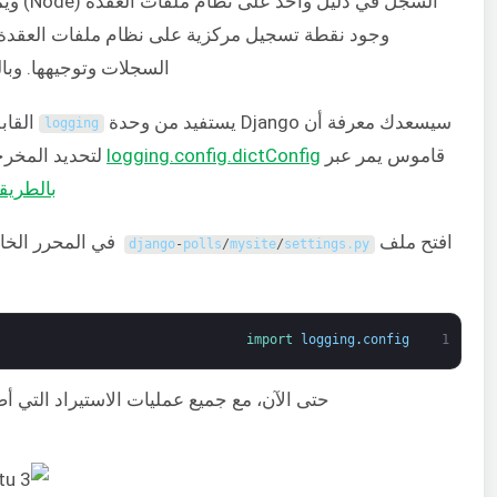
السجل في دليل واحد على نظام ملفات العقدة (Node) ويمكن الوصول إليها بسهولة باستخدام أوامر
وجود نقطة تسجيل مركزية على نظام ملفات العقدة، 
السجلات وتوجيهها. وبال
سيسعدك معرفة أن Django يستفيد من وحدة
logging
قاموس يمر عبر
logging.config.dictConfig
لتحديد المخرج
بالطريق
افتح ملف
في المحرر الخاص ب
django
-
polls
/
mysite
/
settings
.
py
import 
logging
.
config
1
حتى الآن، مع جميع عمليات الاستيراد التي 