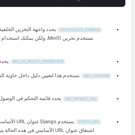
STATICFILES_STORAGE
نستخدم تخزين MinIO، ولكن يمكنك استخدام أي
: يحدد 
AWS_S3_OBJECT_PARAMETERS
: نستخدم هذا لتعيين دليل داخل حاوية ال
AWS_LOCATION
: يحدد قائمة التحكم في الوصول (ACL) للملفات الثابتة. تعيين القيمة إ
AWS_DEFAULT_ACL
STATIC_URL
اشتقاق عنوان URL الأساسي في هذه الحالة من دمج عنوان URL لنقطة النهاية والدليل الفرعي للملفات الثابتة.