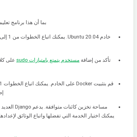
بما أن هذا برنامج تعلي
خادم Ubuntu 20.04. يمكنك اتباع الخطوات من 1 إلى 4 من هذا
تأكد من إضافة
مستخدم يتمتع بامتيازات sudo
على كلا 
قم بتثبيت Docker على الخادم. يمكنك اتباع الخطوات 1 و 2 و 3 من
إضافة م
مساحة تخزين كائنات متوافقة. يدعم Django العديد من خدمات التخزين كما هو موضح في
يمكنك اختيار الخدمة التي تفضلها واتباع الوثائق لإعداد