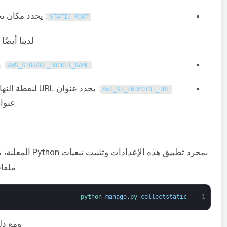
: يحدد مكان تج
STATIC_ROOT
لدينا أيضً
: ي
AWS_STORAGE_BUCKET_NAME
: يحدد عنوان 
AWS_S3_ENDPOINT_URL
عنوان URL المرتبط بالخادم الذي يستضيف خد
بمجرد تطبيق هذه الإعدادات وتثبيت تبعيات Python المعلنة، يمكنك تشغيل أمر Django
ملفات
python 
manage
.
py 
collectstatic
1
ومع ذل