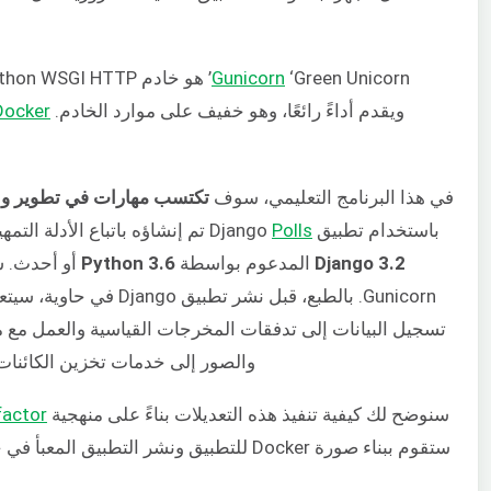
Gunicorn
ويقدم أداءً رائعًا، وهو خفيف على موارد الخادم.
Docker
في هذا البرنامج التعليمي، سوف
تكتسب مهارات في تطوير ونشر تطبيقات ويب Django ال
باستخدام تطبيق Django
Polls
تم إنشاؤه باتباع الأدلة التمهيدية للبدء مع Django. في وقت كتابة هذا 
Django 3.2
المدعوم بواسطة
Python 3.6
Gunicorn. بالطبع، قبل 
والصور إلى خدمات تخزين الكائنات 
سنوضح لك كيفية تنفيذ هذه التعديلات بناءً على منهجية
factor