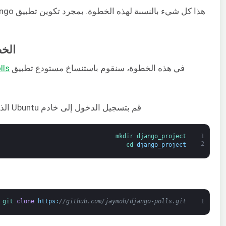
الخطوة 3: سحب التطبيق 
في هذه الخطوة، سنقوم باستنساخ مستودع تطبيق
lls
قم بتسجيل الدخول إلى خادم Ubuntu الذي يقوم بتشغيل Docker، وأنشئ دليلًا باسم
mkdir 
django_project
1
2
cd 
django_project
git 
clone
https
:
//github.com/jaymoh/django-polls.git
1