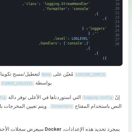
,
:
'logging.StreamHandler'
'class'
19
20
,
:
'console'
'formatter'
21
,
}
22
,
}
23
24
{
:
'loggers'
25
{
:
''
26
,
:
LOGLEVEL
'level'
27
,
:
[
'console'
,
]
'handlers'
28
,
}
,
}
)
}
مُعيّن على
لتعطيل/مسح تكوينات تس
None
LOGGING_CONFIG
بواسطة
م
DJANGO_LOGLEVEL
إنّ
التي استوردناها في الأعلى توفر دالة
fig
logging
.
config
النص باستخدام المفتاح
. ويتم تعيين المخرجات ب
formatters
بمجرد تحديد هذه الإعدادات،
Docker
سيعرض سجلات الأحدا