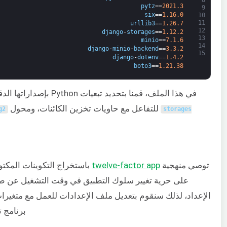
pytz
==
2021.3
9
six
==
1.16.0
10
11
urllib3
==
1.26.7
12
django
-
storages
==
1.12.2
13
minio
==
7.1.6
14
django
-
minio
-
backend
==
3.3.2
15
django
-
dotenv
==
1.4.2
boto3
==
1.21.38
في هذا الملف، قمنا بتحديد تبعيات Python بإصداراتها الدقيقة التي يجب تثبيتها عند إنشاء التطبيق. يتضمن بعضها
للتفاعل مع حاويات تخزين الكائنات، ومحول
g2
storages
توصي منهجية
twelve-factor app
باستخراج التكوينات المكت
الإعداد، لذلك سنقوم بتعديل ملف الإعدادات للعمل مع متغيرات 
برنامج تعل