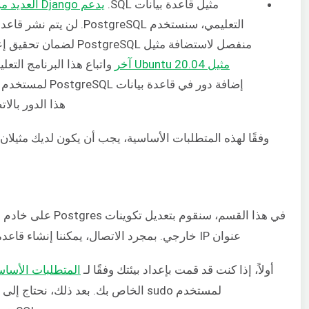
مثيل قاعدة بيانات SQL.
يدعم Django العديد من قواعد بيانات SQL
منفصل لاستضافة مثيل PostgreSQL لضمان تحقيق إعداد متعدد الحاويات بالإضافة إلى استمرار البيانات. يمكنك
مثيل Ubuntu 20.04 آخر
واتباع هذا البرنامج التعل
إضافة دور في قاعدة بيانات PostgreSQL لمستخدم sudo الخاص بك كما هو موضح في الخطوات
هذا الدور بالا
عنوان IP خارجي. بمجرد الاتصال، يمكننا إنشاء قاعدة بيانات ودور مستخدم، خاصين بتطبيق Django Polls الذي نقوم بنشره.
أولاً، إذا كنت قد قمت بإعداد بيئتك وفقًا لـ
المتطلبات الأساس
لمستخدم sudo الخاص بك. بعد ذلك، نح