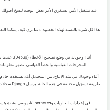
أثناء وجودك في وضع تصحيح الأخطاء (Debug)، عندما يكون خيار
المخرجات القياسية والخطأ القياسي. تظهر معلومات السجل عا
أثناء وجودك في بيئة الإنتاج، من المحتمل أنك تستخدم خادم HTTP مختلفًا، ويكون خيار
طريقة تسجيل مختلفة في هذه الحالة. يرسل Django سجلات ذات أولوية
في إعدادات الحاويات وs