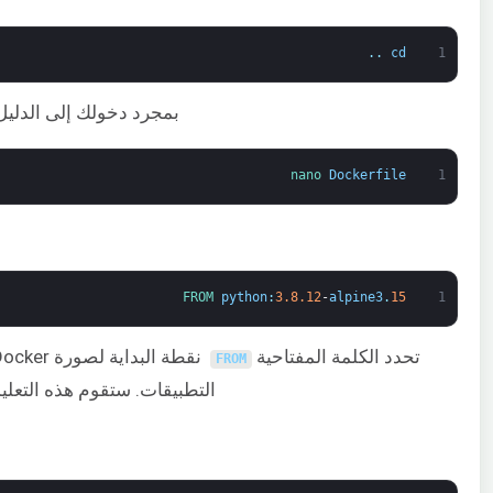
.
.
cd
1
بمجرد دخولك إلى الدل
nano 
Dockerfile
1
FROM 
python
:
3.8.12
-
alpine3
.
15
1
تحدد الكلمة المفتاحية
FROM
التطبيقات. ستقوم هذه التعليم