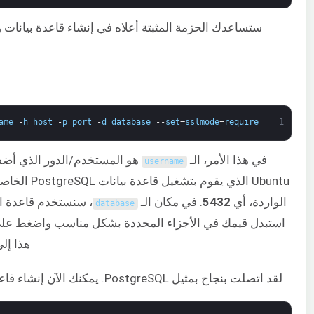
ame
-
h
host
-
p
port
-
d
database
--
set
=
sslmode
=
require
1
في هذا الأمر، الـ
هو المستخدم/الدور الذي أضفته إلى قاعدة ب
username
Ubuntu الذي يقوم بتشغيل قاعدة بيانات PostgreSQL الخاصة بك.
الواردة، أي
5432
. في مكان الـ
، سنستخدم قاعدة ال
database
هذا إلى تسجيل
لقد اتصلت بنجاح بمثيل PostgreSQL. يمكنك الآن إنشاء قاعدة بيانات لتطبيق استطلاعات Django. لنطلق عليها اسم