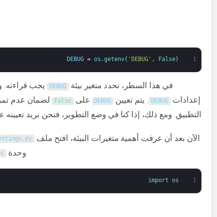
DEBUG
=
os
.
getenv
(
'DEBUG'
,
False
)
1
في هذا السطر، نحدد متغير بيئة
يجب قراءته. ومع
DEBUG
إعدادات
. يتم تعيين
على
لضمان عدم تمري
False
DEBUG
DEBUG
التطبيق. ومع ذلك، إذا كنا في وضع التطوير، فنحن نريد تعيينه 
الآن بعد أن عرفت أهمية متغيرات البيئة، افتح ملف
ettings
.
py
وحدة
os
import 
os
1