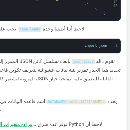
14
,
)
15
}
}
لاحظ أننا أضفنا وحدة
. يجب علي
json
.
loads
import 
json
1
تقوم دالة
بإلغاء تسلسل كائن JSON الممرر إلى
json
.
loads
تحديد هذا الخيار تمرير بنية بيانات عشوائية لتعريف تكوين قا
يحدد
اسم قاعدة البيانات في ن
DATABASES
[
'default'
]
[
'NAME'
]
قاع
لاحظ أن Python توفر عدة طرق لـ
قراءة متغيرات الب