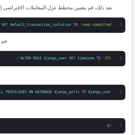
بعد ذلك، قم بتعيين مخطط عزل المعاملات الافتراضي إ
 
SET 
default_transaction_isolation 
TO
'read committed'
1
قم ب
;
ALTER 
ROLE 
django_user 
SET 
timezone 
TO
'UTC'
1
LL 
PRIVILEGES 
ON 
DATABASE 
django_polls 
TO
django_user
1
q
\
1