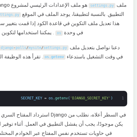
ملف
settings
.
py
التطبيق. بالنسبة لتطبيقنا، يوجد الملف في الموقع
ttings
.
py
هذا تعديل ملف التكوين في قاعدة الكود إذا قمت بتغيير سلوك التط
في وحدة
. يمكننا استخدامها لتكوين Django لقراءة معلمات التكوين من متغيرات البيئة المحلية بدلاً من ذلك.
os
دعنا نواصل بتعديل ملف
django
-
polls
/
mysite
/
settings
.
py
في وقت التشغيل باستدعاء
. تقرأ هذه الوظيفة ال
os
.
getenv
SECRET_KEY
=
os
.
getenv
(
'DJANGO_SECRET_KEY'
)
1
في السطر أعلاه، نطلب من Django اس
يكن موجودًا، يجب أن يفشل التطبيق في العمل. أثناء توفير الم
في حاويات تستخدم نفس المفتاح عبر الخوادم المختلفة