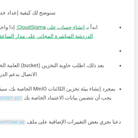
سنوضح لك كيفية إعداد خدمة تخزين MinIO على منصة CloudSigma. يرج
ابدأ بـ
إنشاء حساب على CloudSigma.
إذا واجهت أي
الدردشة المباشرة المجاني على مدار الساعة طوال أي
بعد ذلك، اطلب حاوية التخزين (bucket) العامة الخاصة بك من هنا:
الاتصال بدعم الد
بمجرد إنشاء بيئة تخزين 
يجب أن تتضمن بيانات الاعتماد الخاصة بك
SECRET_KEY
دعنا نجري بعض التغييرات الإضافية على ملف
/
settings
.
py