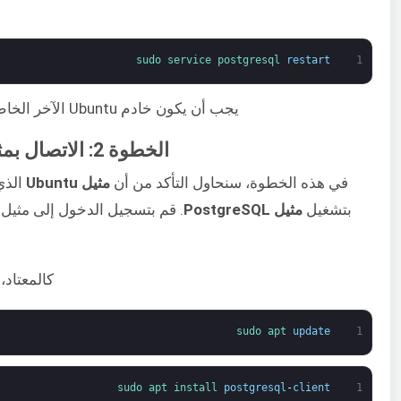
sudo 
service 
postgresql 
restart
1
يجب أن يكون خادم Ubuntu الآخر الخاص بنا والذي يحمل عنوان IP المحدد قادرًا على الاتصال بمثيل Postgres.
الخطوة 2: الاتصال بمثيل خادم PostgreSQL وإنشاء قاعدة بيانات ومستخدم
في هذه الخطوة، سنحاول التأكد من أن
مثيل Ubuntu
بتشغيل
مثيل PostgreSQL
. قم بتسجيل الدخول إلى مثيل Ubuntu الذي يحتوي على Docker وقم بتثبيت حزم
كالمعتاد، قم أولاً بتحد
sudo 
apt 
update
1
sudo 
apt 
install 
postgresql
-
client
1