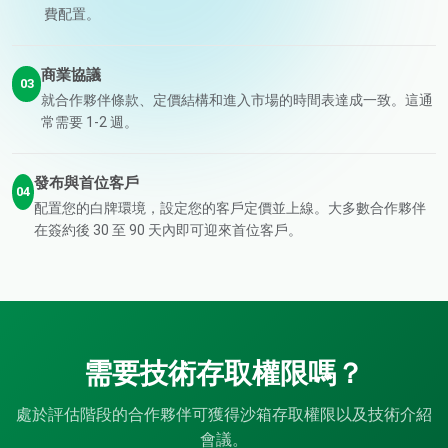
費配置。
商業協議
03
就合作夥伴條款、定價結構和進入市場的時間表達成一致。這通
常需要 1-2 週。
發布與首位客戶
04
配置您的白牌環境，設定您的客戶定價並上線。大多數合作夥伴
在簽約後 30 至 90 天內即可迎來首位客戶。
需要技術存取權限嗎？
處於評估階段的合作夥伴可獲得沙箱存取權限以及技術介紹
會議。