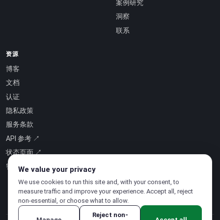
案例研究
洞察
联系
资源
博客
文档
认证
隐私政策
服务条款
API 参考 ↗
状态页面 ↗
智能即服务 ↗
We value your privacy
We use cookies to run this site and, with your consent, to
measure traffic and improve your experience. Accept all, reject
non-essential, or choose what to allow.
Reject non-
Manage
Accept all